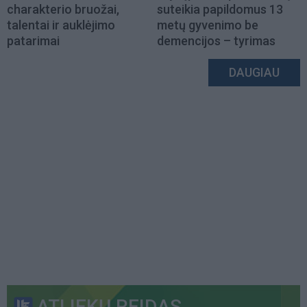
charakterio bruožai,
suteikia papildomus 13
talentai ir auklėjimo
metų gyvenimo be
patarimai
demencijos – tyrimas
DAUGIAU
ATLIEKŲ REIDAS