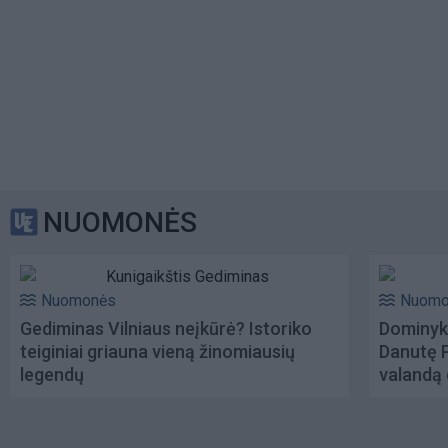
NUOMONĖS
Nuomonės
Nuomo
Gediminas Vilniaus neįkūrė? Istoriko
Dominyk
teiginiai griauna vieną žinomiausių
Danutę 
legendų
valandą 