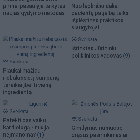
pirmai pasaulyje taikytas
Nuo lapkričio daliai
naujas gydymo metodas
pacientų pagalbą teiks
išplėstinės praktikos
slaugytojai
Sveikata
Išrinktas Jūrininkų
poliklinikos vadovas
(9)
Sveikata
Plaukai mažiau
riebaluosis: į šampūną
tereikia įberti vieną
ingredientą
Sveikata
Sveikata
Patekti pas vaikų
kardiologą - misija
Gimdymas namuose:
neįmanoma?
(1)
drąsus pasirinkimas ar