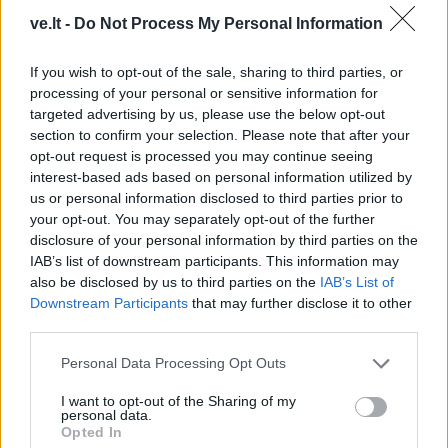
ve.lt -
Do Not Process My Personal Information
If you wish to opt-out of the sale, sharing to third parties, or
processing of your personal or sensitive information for
targeted advertising by us, please use the below opt-out
section to confirm your selection. Please note that after your
opt-out request is processed you may continue seeing
interest-based ads based on personal information utilized by
KLAIPĖDOS RAJONAS
us or personal information disclosed to third parties prior to
your opt-out. You may separately opt-out of the further
disclosure of your personal information by third parties on the
IAB’s list of downstream participants. This information may
Klaipėdos rajonas
Klaipė
also be disclosed by us to third parties on the
IAB’s List of
Už nišą kolumbariume - tūkstantis eurų
Iš gyvent
Downstream Participants
that may further disclose it to other
(4)
garažus
third parties.
Personal Data Processing Opt Outs
I want to opt-out of the Sharing of my
personal data.
Opted In