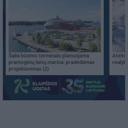
Šalia būsimo terminalo planuojama
Ateiti
pramoginių laivų marina: pradedamas
realyb
projektavimas
(2)