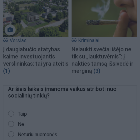
Verslas
Kriminalai
Į daugiabučio statybas
Nelaukti svečiai išėjo ne
kaime investuojantis
tik su „lauktuvėmis“: į
verslininkas: tai yra ateitis
nakties tamsą išsivedė ir
(1)
merginą
(3)
Ar šiais laikais įmanoma vaikus atriboti nuo
socialinių tinklų?
PASIRINKIMAI
Taip
Ne
Neturiu nuomonės