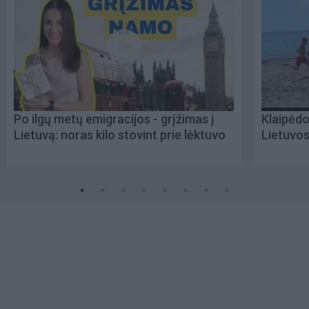
Po ilgų metų emigracijos - grįžimas į
Klaipėdo
Lietuvą: noras kilo stovint prie lėktuvo
Lietuvo