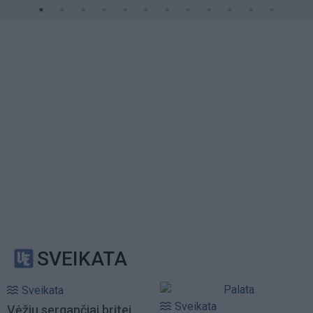
SVEIKATA
Sveikata
Sveikata
Vėžiu sergančiai britei