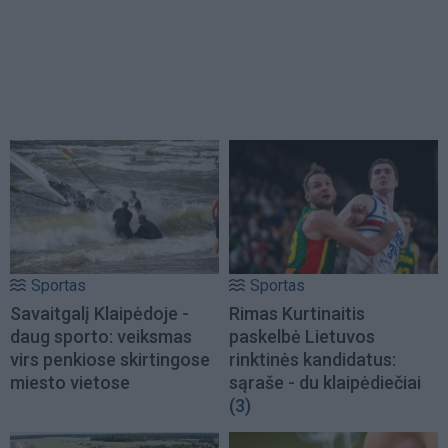
Sportas
Sportas
Savaitgalį Klaipėdoje -
Rimas Kurtinaitis
daug sporto: veiksmas
paskelbė Lietuvos
virs penkiose skirtingose
rinktinės kandidatus:
miesto vietose
sąraše - du klaipėdiečiai
(3)