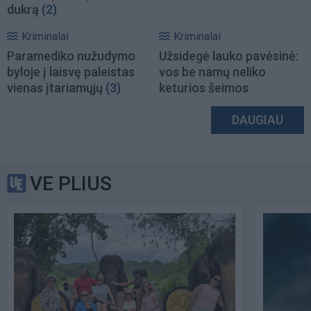
dukrą
(2)
Kriminalai
Kriminalai
Paramediko nužudymo
Užsidegė lauko pavėsinė:
byloje į laisvę paleistas
vos be namų neliko
vienas įtariamųjų
(3)
keturios šeimos
DAUGIAU
VE PLIUS