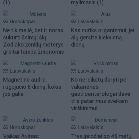
(1)
mylimasis
(1)
Horoskopai
Laisvalaikis
Ne tik meilė, bet ir noras
Kas nutiks organizmui, jei
sukurti šeimą: šių
alų gersite kiekvieną
Zodiako ženklų moterys
dieną
greitai tampa žmonomis
Laisvalaikis
Laisvalaikis
Magnetinė audra
Ko nereikėtų daryti po
rugpjūčio 8 dieną: kokia
vakarienės:
jos galia
gastroenterologai davė
tris patarimus sveikam
virškinimui
Horoskopai
Laisvalaikis
Vaikas Avinas:
Trys įpročiai po 45 metų