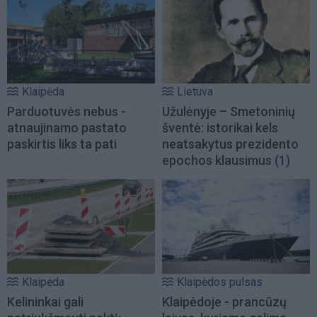
Klaipėda
Lietuva
Parduotuvės nebus -
Užulėnyje – Smetoninių
atnaujinamo pastato
šventė: istorikai kels
paskirtis liks ta pati
neatsakytus prezidento
epochos klausimus
(1)
Klaipėda
Klaipėdos pulsas
Kelininkai gali
Klaipėdoje - prancūzų