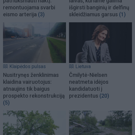
patriukšmauti naktį:
laivas, kuriame galima
remontuojama svarbi
išgirsti banginių ir delfinų
eismo arterija
(3)
skleidžiamus garsus
(1)
Klaipėdos pulsas
Lietuva
Nusitrynęs ženklinimas
Čmilytė-Nielsen
klaidina vairuotojus:
neatmeta idėjos
atnaujins tik baigus
kandidatuoti į
prospekto rekonstrukciją
prezidentus
(20)
(5)