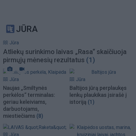
JŪRA
Jūra
Atliekų surinkimo laivas „Rasa“ skaičiuoja
pirmųjų mėnesių rezultatus
(1)
Jūra
Jūra
Naujas „Smiltynės
Baltijos jūrą perplaukęs
perkėlos“ terminalas:
lenkų plaukikas įsirašė į
geriau keleiviams,
istoriją
(1)
darbuotojams,
miestiečiams
(8)
Jūra