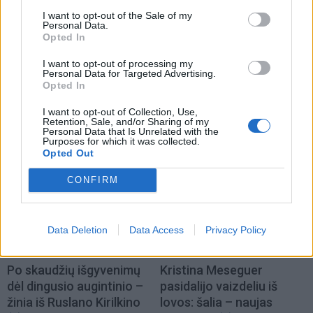
I want to opt-out of the Sale of my
Personal Data.
Opted In
I want to opt-out of processing my
Personal Data for Targeted Advertising.
Opted In
I want to opt-out of Collection, Use,
Retention, Sale, and/or Sharing of my
Personal Data that Is Unrelated with the
Purposes for which it was collected.
Opted Out
CONFIRM
LAISVALAIKIS
Data Deletion
Data Access
Privacy Policy
Žmonės
Žmonės
Po skaudžių išgyvenimų
Kristina Meseguer
dėl dingusio augintinio –
pasidalijo vaizdeliu iš
žinia iš Ruslano Kirilkino
lovos: šalia – naujas