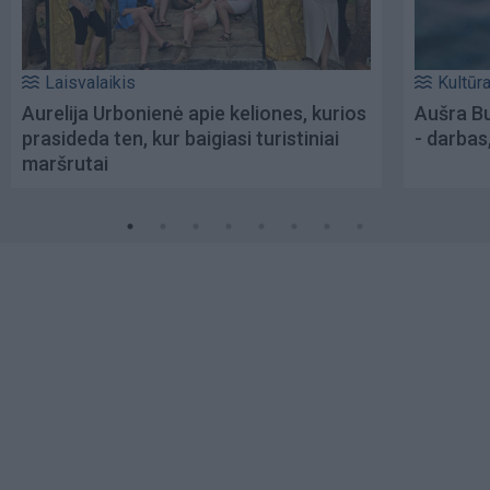
Laisvalaikis
Kultūr
Aurelija Urbonienė apie keliones, kurios
Aušra Bu
prasideda ten, kur baigiasi turistiniai
- darbas
maršrutai