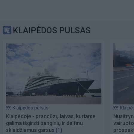
KLAIPĖDOS PULSAS
Klaipėdos pulsas
Klaipė
Klaipėdoje - prancūzų laivas, kuriame
Nusitryn
galima išgirsti banginių ir delfinų
vairuoto
skleidžiamus garsus
(1)
prospekt