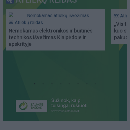
Atli
Atliekų reidas
„Vis t
Nemokamas elektronikos ir buitinės
kuo sv
technikos išvežimas Klaipėdoje ir
pakuoč
apskrityje