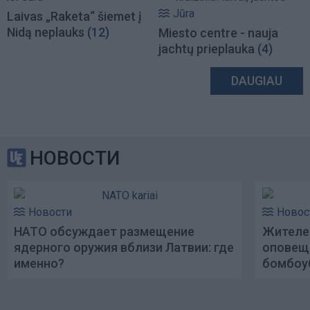
Jūra
Laivas „Raketa“ šiemet į
Nidą neplauks
(12)
Miesto centre - nauja
jachtų prieplauka
(4)
DAUGIAU
НОВОСТИ
Новости
Новос
НАТО обсуждает размещение
Жителе
ядерного оружия вблизи Латвии: где
оповещ
именно?
бомбоу
готовящ
Москве