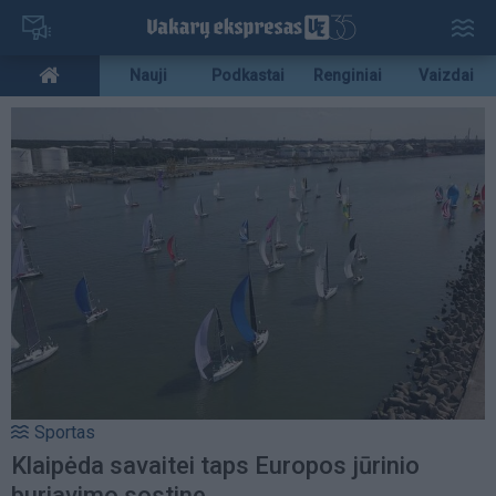
Pereiti
į
pagrindinį
Mobile
Nauji
Podkastai
Renginiai
Vaizdai
turinį
menu
bottom
Sportas
Klaipėda savaitei taps Europos jūrinio
buriavimo sostine