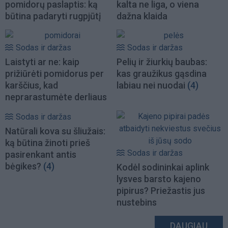
pomidorų paslaptis: ką
kalta ne liga, o viena
būtina padaryti rugpjūtį
dažna klaida
Sodas ir daržas
Sodas ir daržas
Laistyti ar ne: kaip
Pelių ir žiurkių baubas:
prižiūrėti pomidorus per
kas graužikus gąsdina
karščius, kad
labiau nei nuodai
(4)
neprarastumėte derliaus
Sodas ir daržas
Natūrali kova su šliužais:
ką būtina žinoti prieš
Sodas ir daržas
pasirenkant antis
bėgikes?
(4)
Kodėl sodininkai aplink
lysves barsto kajeno
pipirus? Priežastis jus
nustebins
DAUGIAU