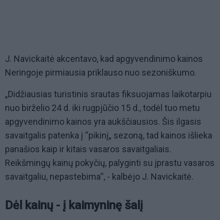
J. Navickaitė akcentavo, kad apgyvendinimo kainos
Neringoje pirmiausia priklauso nuo sezoniškumo.
„Didžiausias turistinis srautas fiksuojamas laikotarpiu
nuo birželio 24 d. iki rugpjūčio 15 d., todėl tuo metu
apgyvendinimo kainos yra aukščiausios. Šis ilgasis
savaitgalis patenka į “pikinį„ sezoną, tad kainos išlieka
panašios kaip ir kitais vasaros savaitgaliais.
Reikšmingų kainų pokyčių, palyginti su įprastu vasaros
savaitgaliu, nepastebima“, - kalbėjo J. Navickaitė.
Dėl kainų - į kaimyninę šalį