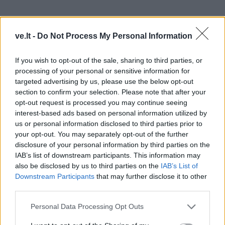
ve.lt -
Do Not Process My Personal Information
If you wish to opt-out of the sale, sharing to third parties, or
processing of your personal or sensitive information for
targeted advertising by us, please use the below opt-out
section to confirm your selection. Please note that after your
opt-out request is processed you may continue seeing
Jeigu svečias gali išleisti 150 eurų, jis susiras už 150,
interest-based ads based on personal information utilized by
us or personal information disclosed to third parties prior to
jeigu svečias gali išleisti 400, gaus penkių žvaigždučių
your opt-out. You may separately opt-out of the further
viešbutį, nes ir tokių mes turime. Tada yra šeimoms -
disclosure of your personal information by third parties on the
automatiškai reikia pridėti, kad reikia didesnio
IAB’s list of downstream participants. This information may
also be disclosed by us to third parties on the
IAB’s List of
kambario, taip pat kategorija yra aukštesnė ir reikia
Downstream Participants
that may further disclose it to other
mokėti papildomai už vaikučius, jeigu yra jau didesni.
third parties.
Tai ta amplitudė labai plati."
Personal Data Processing Opt Outs
Pasiteiravus, ar verslininkai per ilgąjį savaitgalį