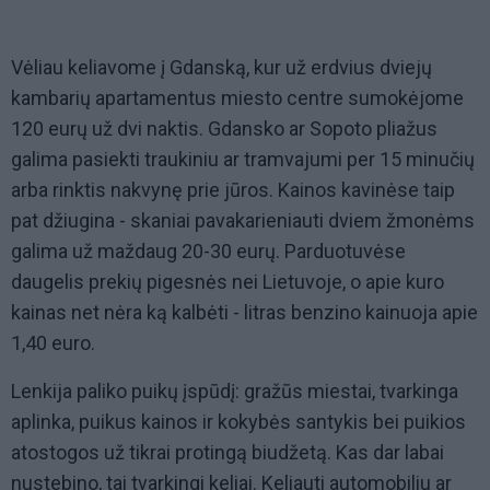
Vėliau keliavome į Gdanską, kur už erdvius dviejų
kambarių apartamentus miesto centre sumokėjome
120 eurų už dvi naktis. Gdansko ar Sopoto pliažus
galima pasiekti traukiniu ar tramvajumi per 15 minučių
arba rinktis nakvynę prie jūros. Kainos kavinėse taip
pat džiugina - skaniai pavakarieniauti dviem žmonėms
galima už maždaug 20-30 eurų. Parduotuvėse
daugelis prekių pigesnės nei Lietuvoje, o apie kuro
kainas net nėra ką kalbėti - litras benzino kainuoja apie
1,40 euro.
Lenkija paliko puikų įspūdį: gražūs miestai, tvarkinga
aplinka, puikus kainos ir kokybės santykis bei puikios
atostogos už tikrai protingą biudžetą. Kas dar labai
nustebino, tai tvarkingi keliai. Keliauti automobiliu ar