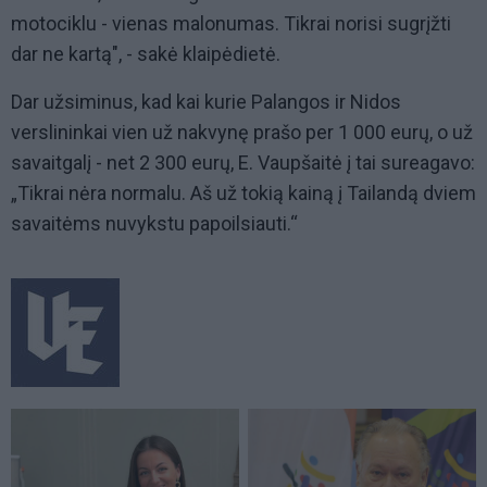
motociklu - vienas malonumas. Tikrai norisi sugrįžti
dar ne kartą", - sakė klaipėdietė.
Dar užsiminus, kad kai kurie Palangos ir Nidos
verslininkai vien už nakvynę prašo per 1 000 eurų, o už
savaitgalį - net 2 300 eurų, E. Vaupšaitė į tai sureagavo:
„Tikrai nėra normalu. Aš už tokią kainą į Tailandą dviem
savaitėms nuvykstu papoilsiauti.“