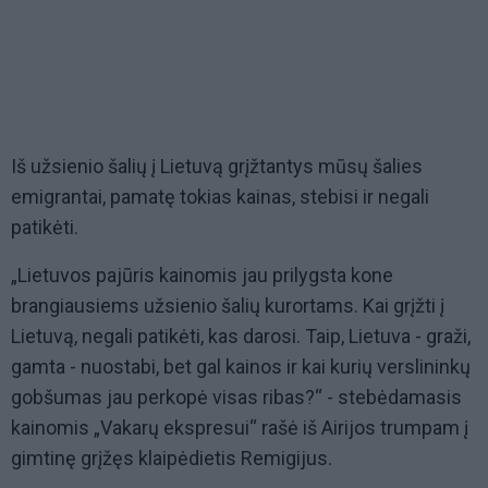
Iš užsienio šalių į Lietuvą grįžtantys mūsų šalies
emigrantai, pamatę tokias kainas, stebisi ir negali
patikėti.
„Lietuvos pajūris kainomis jau prilygsta kone
brangiausiems užsienio šalių kurortams. Kai grįžti į
Lietuvą, negali patikėti, kas darosi. Taip, Lietuva - graži,
gamta - nuostabi, bet gal kainos ir kai kurių verslininkų
gobšumas jau perkopė visas ribas?“ - stebėdamasis
kainomis „Vakarų ekspresui“ rašė iš Airijos trumpam į
gimtinę grįžęs klaipėdietis Remigijus.