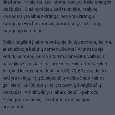
skaitome ir visiems labai įdomu, kad yra tokie brangūs
viešbučiai. O aš norėčiau, kad tai atitiktų realybę.
Kainodara yra labai skirtinga, nes yra skirtingų
kategorijų viešbučiai ir viešbučiuose yra skirtingų
kategorijų kambariai.
Reikia įsigilinti į tai: ar atvažiuoja dviejų asmenų šeima,
ar atvažiuoja keturių asmenų šeima? Ar atvažiuoja
keturių asmenų šeima ir turi mažamečius vaikus, ar
paauglius? Nes kardinaliai skiriasi kaina. Tai, sakykim
taip, kad kainos prasideda nuo 60, 70, 80 eurų dėl to,
kad yra dviejų, trijų žvaigždučių viešbučiai, ir kainos
gali siekti iki 400 eurų - tai yra penkių žvaigždučių
viešbučiai. Amplitudė yra labai didelė", - pabrėžė
Palangos viešbučių ir restoranų asociacijos
prezidentė.