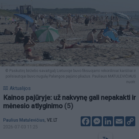
© Paskutinį birželio savaitgalį Lietuvoje buvo fiksuojami rekordiniai karščiai ir
poilsiautojai buvo nugulę Palangos pajūrio pliažus. Pauliaus MATULEVIČIAUS
nuotr.
Aktualijos
Kainos pajūryje: už nakvynę gali nepakakti ir
mėnesio atlyginimo
(5)
Facebook
Messenger
LinkedIn
Email
C
,
Paulius Matulevičius
VE.LT
L
2026-07-03 11:25