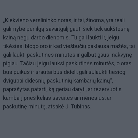
„Kiekvieno verslininko noras, ir tai, žinoma, yra reali
galimybė per ilgą savaitgalį gauti šiek tiek aukštesnę
kainą negu darbo dienomis. Tu gali laukti ir, jeigu
tikėsiesi blogo oro ir kad viešbučių paklausa mažės, tai
gali laukti paskutinės minutės ir galbūt gausi nakvynę
pigiau. Tačiau jeigu lauksi paskutinės minutės, o oras
bus puikus ir srautai bus dideli, gali sulaukti tiesiog
dvigubai didesnių paskutinių kambarių kainų“, -
paprašytas patarti, ką geriau daryti, ar rezervuotis
kambarį prieš kelias savaites ar mėnesius, ar
paskutinę minutę, atsakė J. Tubinas.