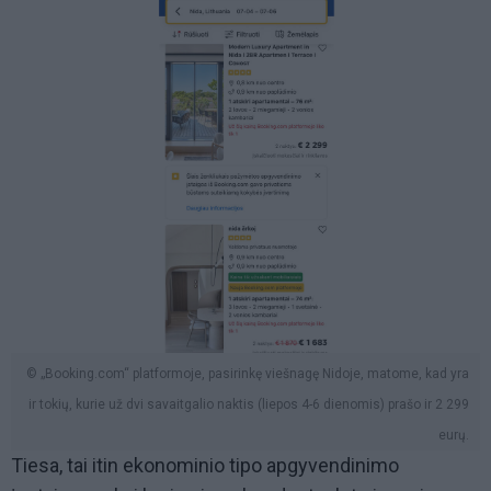
© „Booking.com“ platformoje, pasirinkę viešnagę Nidoje, matome, kad yra
ir tokių, kurie už dvi savaitgalio naktis (liepos 4-6 dienomis) prašo ir 2 299
eurų.
Tiesa, tai itin ekonominio tipo apgyvendinimo