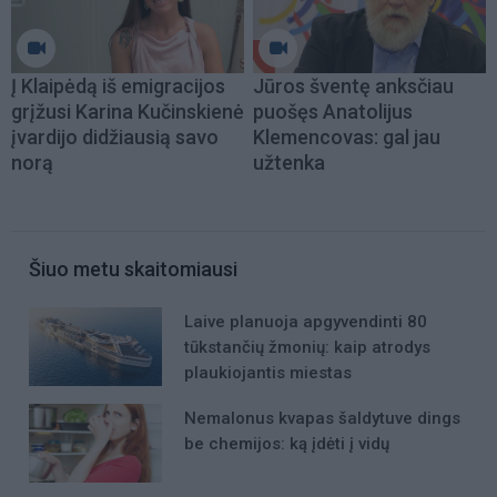
Į Klaipėdą iš emigracijos
Jūros šventę anksčiau
grįžusi Karina Kučinskienė
puošęs Anatolijus
įvardijo didžiausią savo
Klemencovas: gal jau
norą
užtenka
Šiuo metu skaitomiausi
Laive planuoja apgyvendinti 80
tūkstančių žmonių: kaip atrodys
plaukiojantis miestas
Nemalonus kvapas šaldytuve dings
be chemijos: ką įdėti į vidų