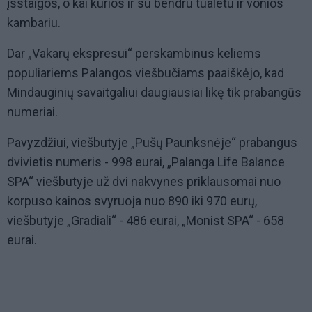
įsstaigos, o kai kurios ir su bendru tualetu ir vonios
kambariu.
Dar „Vakarų ekspresui“ perskambinus keliems
populiariems Palangos viešbučiams paaiškėjo, kad
Mindauginių savaitgaliui daugiausiai likę tik prabangūs
numeriai.
Pavyzdžiui, viešbutyje „Pušų Paunksnėje“ prabangus
dvivietis numeris - 998 eurai, „Palanga Life Balance
SPA“ viešbutyje už dvi nakvynes priklausomai nuo
korpuso kainos svyruoja nuo 890 iki 970 eurų,
viešbutyje „Gradiali“ - 486 eurai, „Monist SPA“ - 658
eurai.