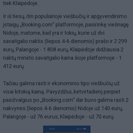
tiek Klaipėdoje.
Ir iš tiesų, itin populiarioje viešbučių ir apgyvendinimo
įstaigų „Booking.com“ platformoje, pasirinkę viešnagę
Nidoje, matome, kad yra ir tokių, kurie už dvi
savaitgalio naktis (liepos 4-6 dienomis) prašo ir 2 299
eurų, Palangoje - 1 808 eurų, Klaipėdoje didžiausia 2
naktų minėto savaitgalio kaina šioje platformoje - 1
412 eurų.
Tačiau galima rasti ir ekonominio tipo viešbučių už
visai kitokią kainą. Pavyzdžiui, ketvirtadienį perpiet
pasižvalgius po „Booking.com“ dar buvo galima rasti 2
nakvynes (liepos 4-6 dienomis) Nidoje už 140 eurų,
Palangoje - už 76 eurus, Klaipėdoje - už 70 eurų.