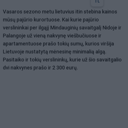
Vasaros sezono metu lietuvius itin stebina kainos
mūsų pajūrio kurortuose. Kai kurie pajūrio
verslininkai per ilgąjį Mindauginių savaitgalį Nidoje ir
Palangoje už vieną nakvynę viešbučiuose ir
apartamentuose prašo tokių sumų, kurios viršija
Lietuvoje nustatytą mėnesinę minimalią algą.
Pasitaiko ir tokių verslininkų, kurie už šio savaitgalio
dvi nakvynes prašo ir 2 300 eurų.