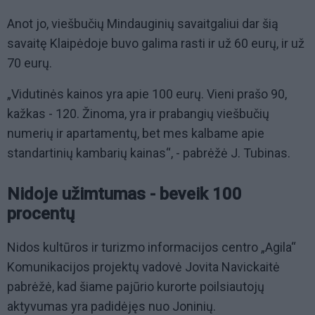
Anot jo, viešbučių Mindauginių savaitgaliui dar šią
savaitę Klaipėdoje buvo galima rasti ir už 60 eurų, ir už
70 eurų.
„Vidutinės kainos yra apie 100 eurų. Vieni prašo 90,
kažkas - 120. Žinoma, yra ir prabangių viešbučių
numerių ir apartamentų, bet mes kalbame apie
standartinių kambarių kainas“, - pabrėžė J. Tubinas.
Nidoje užimtumas - beveik 100
procentų
Nidos kultūros ir turizmo informacijos centro „Agila“
Komunikacijos projektų vadovė Jovita Navickaitė
pabrėžė, kad šiame pajūrio kurorte poilsiautojų
aktyvumas yra padidėjęs nuo Joninių.