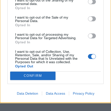
I want to opt-out of the Sharing of my
dirbtinai neišpučią kainų, L. Taučiūtė atsakė:
personal data.
Opted In
„Kiekvienas viešbutis yra nusistatęs savo kainodaros
politiką. Jeigu yra likę brangesni kambariai, nes jų
I want to opt-out of the Sale of my
Personal Data.
kategorijos yra skirtingos, jie gali būti ne tik dviviečiai,
Opted In
bet, kaip ir minėjau, liuksas, superliuksas ar
I want to opt-out of processing my
apartamentai, tai tada natūralu, kad kainos yra
Personal Data for Targeted Advertising.
Opted In
aukštesnės. Žmonės labai dažnai sieja, kad per
savaitgalį pakilo kainos. Žinoma, jeigu yra didelis
I want to opt-out of Collection, Use,
Retention, Sale, and/or Sharing of my
užimtumas ir dar turim ilgąjį savaitgalį, tai yra
Personal Data that Is Unrelated with the
Purposes for which it was collected.
papildomą laisvą dieną, tai viešbučiai patys sprendžia,
Opted Out
ar didina kainas, ar nedidina, ką daro absoliučiai tiek
CONFIRM
Lietuva, tiek visas pasaulis.“
Data Deletion
Data Access
Privacy Policy