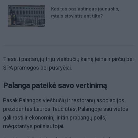
Kas tas paslaptingas jaunuolis,
rytais stovintis ant tilto?
Tiesa, į pastarųjų trijų viešbučių kainą įeina ir pirčių bei
SPA pramogos bei pusryčiai.
Palanga pateikė savo vertinimą
Pasak Palangos viešbučių ir restoranų asociacijos
prezidentės Lauros Taučiūtės, Palangoje sau vietos
gali rasti ir ekonominį, ir itin prabangų poilsį
mėgstantys poilsiautojai.