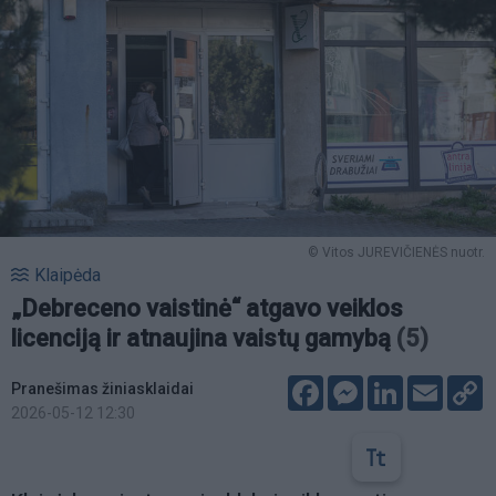
© Vitos JUREVIČIENĖS nuotr.
Klaipėda
„Debreceno vaistinė“ atgavo veiklos
licenciją ir atnaujina vaistų gamybą
(5)
Facebook
Messenger
LinkedIn
Email
C
Pranešimas žiniasklaidai
L
2026-05-12 12:30