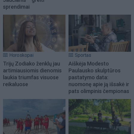
sprendimai
Horoskopai
Sportas
Trijų Zodiako ženklų jau
Aiškėja Modesto
artimiausiomis dienomis
Paulausko skulptūros
laukia triumfas visuose
pastatymo data:
reikaluose
nuomonę apie ją išsakė ir
pats olimpinis čempionas