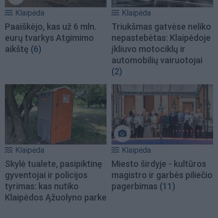
Klaipėda
Klaipėda
Paaiškėjo, kas už 6 mln.
Triukšmas gatvėse neliko
eurų tvarkys Atgimimo
nepastebėtas: Klaipėdoje
aikštę
(6)
įkliuvo motociklų ir
automobilių vairuotojai
(2)
Klaipėda
Klaipėda
Skylė tualete, pasipiktinę
Miesto širdyje - kultūros
gyventojai ir policijos
magistro ir garbės piliečio
tyrimas: kas nutiko
pagerbimas
(11)
Klaipėdos Ąžuolyno parke