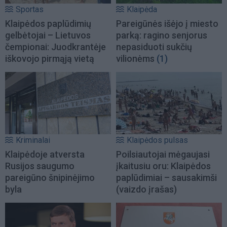
Sportas
Klaipėda
Klaipėdos paplūdimių
Pareigūnės išėjo į miesto
gelbėtojai – Lietuvos
parką: ragino senjorus
čempionai: Juodkrantėje
nepasiduoti sukčių
iškovojo pirmąją vietą
vilionėms
(1)
Kriminalai
Klaipėdos pulsas
Klaipėdoje atversta
Poilsiautojai mėgaujasi
Rusijos saugumo
įkaitusiu oru: Klaipėdos
pareigūno šnipinėjimo
paplūdimiai – sausakimši
byla
(vaizdo įrašas)