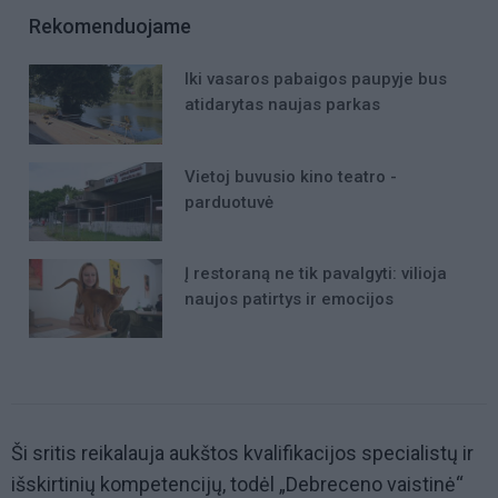
Rekomenduojame
Iki vasaros pabaigos paupyje bus
atidarytas naujas parkas
Vietoj buvusio kino teatro -
parduotuvė
Į restoraną ne tik pavalgyti: vilioja
naujos patirtys ir emocijos
Ši sritis reikalauja aukštos kvalifikacijos specialistų ir
išskirtinių kompetencijų, todėl „Debreceno vaistinė“