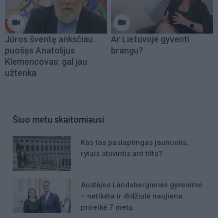
Jūros šventę anksčiau
Ar Lietuvoje gyventi
puošęs Anatolijus
brangu?
Klemencovas: gal jau
užtenka
Šiuo metu skaitomiausi
Kas tas paslaptingas jaunuolis,
rytais stovintis ant tilto?
Austėjos Landsbergienės gyvenime
– netikėta ir didžiulė naujiena:
prireikė 7 metų