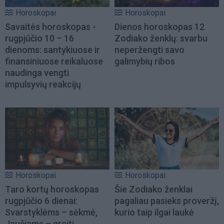
Horoskopai
Horoskopai
Savaitės horoskopas -
Dienos horoskopas 12
rugpjūčio 10 – 16
Zodiako ženklų: svarbu
dienoms: santykiuose ir
neperžengti savo
finansiniuose reikaluose
galimybių ribos
naudinga vengti
impulsyvių reakcijų
Horoskopai
Horoskopai
Taro kortų horoskopas
Šie Zodiako ženklai
rugpjūčio 6 dienai:
pagaliau pasieks proveržį,
Svarstyklėms – sėkmė,
kurio taip ilgai laukė
Jaučiams – greiti