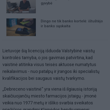
gyvybė
Dingo ne tik banko kortelė: ištuštėjo
ir banko sąskaita
Lietuvoje šią licenciją išduoda Valstybinė vaistų
kontrolės tarnyba, o jos gavimas patvirtina, kad
vaistinė atitinka visus teisės aktuose numatytus
reikalavimus - nuo patalpų ir įrangos iki specialistų
kvalifikacijos bei saugaus vaistų tvarkymo.
„Debreceno vaistinė“ yra viena iš ilgiausią istoriją
skaičiuojančių miesto farmacijos įstaigų - įmonė
veikia nuo 1977 metų ir išliko svarbia sveikatos
priežiūros grandimi Klaipėdos bendruomenei.