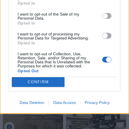
Pareigūnės išėjo į miesto
Kviečia pasinaudoti
Opted In
parką: ragino senjorus
papildomu priėmimu – dar
I want to opt-out of the Sale of my
nepasiduoti sukčių
liko ir valstybės
Personal Data.
vilionėms
(1)
finansuojamų vietų
Opted In
I want to opt-out of processing my
Personal Data for Targeted Advertising.
Opted In
I want to opt-out of Collection, Use,
Retention, Sale, and/or Sharing of my
Personal Data that Is Unrelated with the
Purposes for which it was collected.
Klaipėda
Klaipėda
Opted Out
Kas tas paslaptingas
Iki vasaros pabaigos
CONFIRM
jaunuolis, rytais stovintis
paupyje bus atidarytas
ant tilto?
(5)
naujas parkas
(6)
Data Deletion
Data Access
Privacy Policy