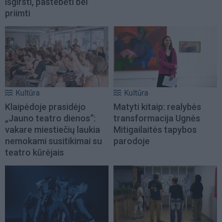
išgirsti, pastebėti bei
priimti
Kultūra
Kultūra
Klaipėdoje prasidėjo
Matyti kitaip: realybės
„Jauno teatro dienos“:
transformacija Ugnės
vakare miestiečių laukia
Mitigailaitės tapybos
nemokami susitikimai su
parodoje
teatro kūrėjais