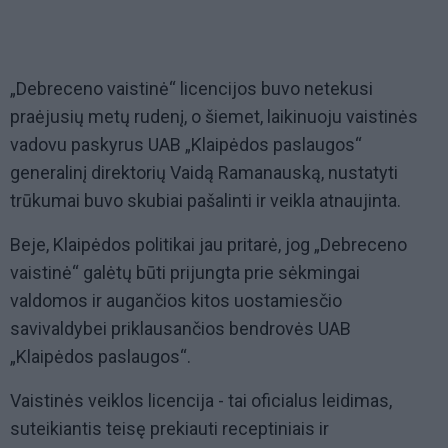
„Debreceno vaistinė“ licencijos buvo netekusi
praėjusių metų rudenį, o šiemet, laikinuoju vaistinės
vadovu paskyrus UAB „Klaipėdos paslaugos“
generalinį direktorių Vaidą Ramanauską, nustatyti
trūkumai buvo skubiai pašalinti ir veikla atnaujinta.
Beje, Klaipėdos politikai jau pritarė, jog „Debreceno
vaistinė“ galėtų būti prijungta prie sėkmingai
valdomos ir augančios kitos uostamiesčio
savivaldybei priklausančios bendrovės UAB
„Klaipėdos paslaugos“.
Vaistinės veiklos licencija - tai oficialus leidimas,
suteikiantis teisę prekiauti receptiniais ir