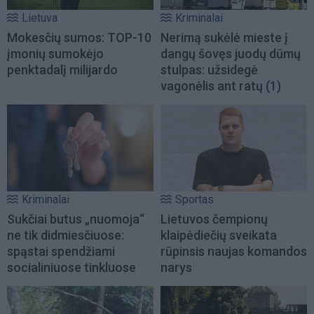
Lietuva
Kriminalai
Mokesčių sumos: TOP-10
Nerimą sukėlė mieste į
įmonių sumokėjo
dangų šovęs juodų dūmų
penktadalį milijardo
stulpas: užsidegė
vagonėlis ant ratų
(1)
Kriminalai
Sportas
Sukčiai butus „nuomoja“
Lietuvos čempionų
ne tik didmiesčiuose:
klaipėdiečių sveikata
spąstai spendžiami
rūpinsis naujas komandos
socialiniuose tinkluose
narys