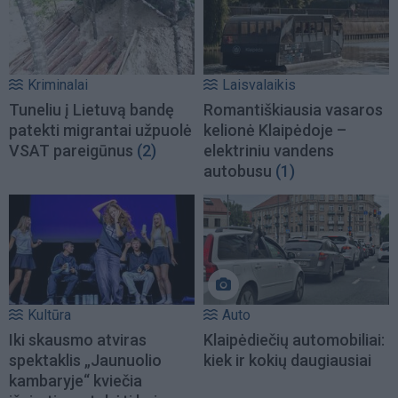
Kriminalai
Laisvalaikis
Tuneliu į Lietuvą bandę
Romantiškiausia vasaros
patekti migrantai užpuolė
kelionė Klaipėdoje –
VSAT pareigūnus
(2)
elektriniu vandens
autobusu
(1)
Kultūra
Auto
Iki skausmo atviras
Klaipėdiečių automobiliai:
spektaklis „Jaunuolio
kiek ir kokių daugiausiai
kambaryje“ kviečia