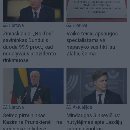
Lietuva
Lietuva
Žiniasklaida: „Norfos“
Vaiko teisių apsaugos
savininkas Dundulis
specialistams vėl
duoda 99,9 proc., kad
nepavyko susitikti su
nedalyvaus prezidento
Žlabių šeima
rinkimuose
Lietuva
Aktualijos
Seimo pirmininkas:
Mindaugas Sinkevičius:
Kazimira Prunskienė – ne
nutylėjimas apie Lazdijų
viršininkė, o lyderė,
rajone užpultus