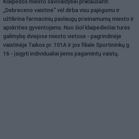
Klaipėdos miesto savivaldybei priklausanti
„Debreceno vaistinė“ vėl dirba visu pajėgumu ir
užtikrina farmacinių paslaugų prieinamumą miesto ir
apskrities gyventojams. Nuo šiol klaipėdiečiai turės
galimybę dviejose miesto vietose - pagrindinėje
vaistinėje Taikos pr. 101A ir jos filiale Sportininkų g.
16 - įsigyti individualiai jiems pagamintų vaistų.