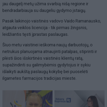
jau daugelį metų užima svarbią nišą regione ir
bendradarbiauja su daugeliu gydymo įstaigų.
Pasak laikinojo vaistinės vadovo Vaido Ramanausko,
atgauta veiklos licencija - tik pirmas žingsnis,
leidžiantis tęsti įprastas paslaugas.
Šiuo metu vaistinei ieškoma naujų darbuotojų, o
netrukus planuojama atnaujinti patalpas, stiprinti ir
plėsti šios išskirtinės vaistinės klientų ratą,
supažindinti su galimybėmis gydytojus ir sykiu
išlaikyti aukštą paslaugų kokybę bei puoselėti
ilgametes farmacijos tradicijas mieste.