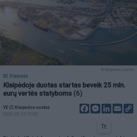
© Klaipėdos uostas
Klaipėda
Klaipėdoje duotas startas beveik 25 mln.
eurų vertės statyboms
(6)
Facebook
Messenger
LinkedIn
Email
C
VE.LT, Klaipėdos uostas
L
2026-05-12 19:00