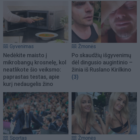
Gyvenimas
Žmonės
Nedėkite maisto į
Po skaudžių išgyvenimų
mikrobangų krosnelę, kol
dėl dingusio augintinio –
neatlikote šio veiksmo:
žinia iš Ruslano Kirilkino
paprastas testas, apie
(3)
kurį nedaugelis žino
Sportas
Žmonės