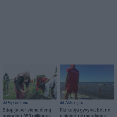
Gyvenimas
Aktualijos
Etiopija per vieną dieną
Rizikuoja gyvybe, bet ne
pasodino 353 milijonus
pinigine: už maudynes