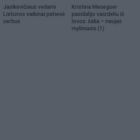
Jasikevičiaus vedami
Kristina Meseguer
Lietuvos vaikinai patiesė
pasidalijo vaizdeliu iš
serbus
lovos: šalia – naujas
mylimasis
(1)
Load
More