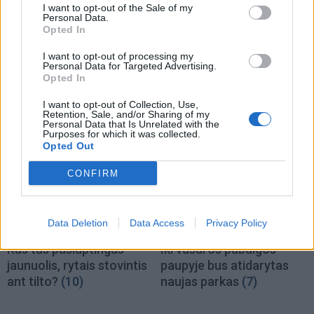
I want to opt-out of the Sale of my
Personal Data.
Opted In
Klaipėda
Klaipėda
I want to opt-out of processing my
Pareigūnės išėjo į miesto
Kviečia pasinaudoti
Personal Data for Targeted Advertising.
parką: ragino senjorus
papildomu priėmimu – dar
Opted In
nepasiduoti sukčių
liko ir valstybės
I want to opt-out of Collection, Use,
vilionėms
(2)
finansuojamų vietų
Retention, Sale, and/or Sharing of my
Personal Data that Is Unrelated with the
Purposes for which it was collected.
Opted Out
CONFIRM
Data Deletion
Data Access
Privacy Policy
Klaipėda
Klaipėda
Kas tas paslaptingas
Iki vasaros pabaigos
jaunuolis, rytais stovintis
paupyje bus atidarytas
ant tilto?
(10)
naujas parkas
(7)