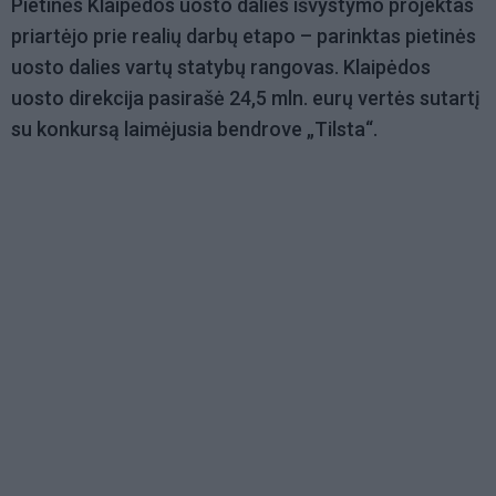
Pietinės Klaipėdos uosto dalies išvystymo projektas
priartėjo prie realių darbų etapo – parinktas pietinės
uosto dalies vartų statybų rangovas. Klaipėdos
uosto direkcija pasirašė 24,5 mln. eurų vertės sutartį
su konkursą laimėjusia bendrove „Tilsta“.