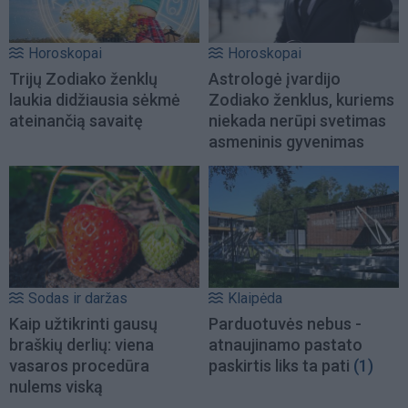
Horoskopai
Horoskopai
Trijų Zodiako ženklų
Astrologė įvardijo
laukia didžiausia sėkmė
Zodiako ženklus, kuriems
ateinančią savaitę
niekada nerūpi svetimas
asmeninis gyvenimas
Sodas ir daržas
Klaipėda
Kaip užtikrinti gausų
Parduotuvės nebus -
braškių derlių: viena
atnaujinamo pastato
vasaros procedūra
paskirtis liks ta pati
(1)
nulems viską