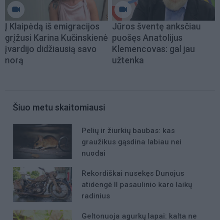
Į Klaipėdą iš emigracijos
Jūros šventę anksčiau
grįžusi Karina Kučinskienė
puošęs Anatolijus
įvardijo didžiausią savo
Klemencovas: gal jau
norą
užtenka
Šiuo metu skaitomiausi
Pelių ir žiurkių baubas: kas
graužikus gąsdina labiau nei
nuodai
Rekordiškai nusekęs Dunojus
atidengė II pasaulinio karo laikų
radinius
Geltonuoja agurkų lapai: kalta ne