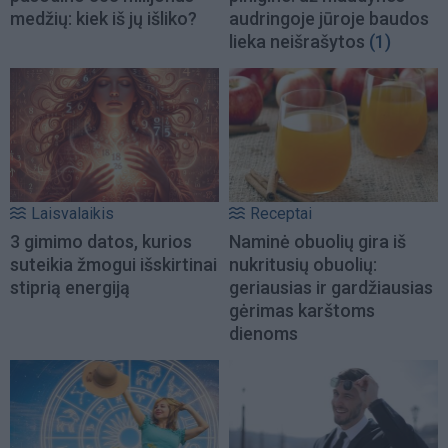
medžių: kiek iš jų išliko?
audringoje jūroje baudos
lieka neišrašytos
(1)
Laisvalaikis
Receptai
3 gimimo datos, kurios
Naminė obuolių gira iš
suteikia žmogui išskirtinai
nukritusių obuolių:
stiprią energiją
geriausias ir gardžiausias
gėrimas karštoms
dienoms