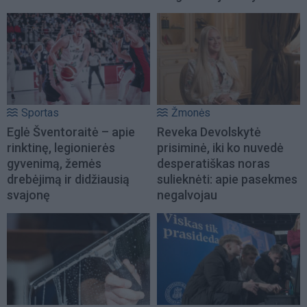
Sportas
Žmonės
Eglė Šventoraitė – apie
Reveka Devolskytė
rinktinę, legionierės
prisiminė, iki ko nuvedė
gyvenimą, žemės
desperatiškas noras
drebėjimą ir didžiausią
sulieknėti: apie pasekmes
svajonę
negalvojau