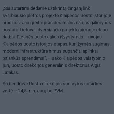
„Šia sutartimi dedame užtikrintą žingsnį link
svarbiausio plėtros projekto Klaipėdos uosto istorijoje
pradžios. Jau greitai prasidės realūs naujas galimybes
uostui ir Lietuvai atversiančio projekto pirmojo etapo
darbai. Pietinės uosto dalies išvystymas – naujas
Klaipėdos uosto istorijos etapas, kurį žymės augimas,
moderni infrastruktūra ir mus supančiai aplinkai
palankūs sprendimai“, – sako Klaipėdos valstybinio
jūrų uosto direkcijos generalinis direktorius Algis
Latakas.
Su bendrove Uosto direkcijos sudarytos sutarties
vertė – 24,5 mln. eurų be PVM.