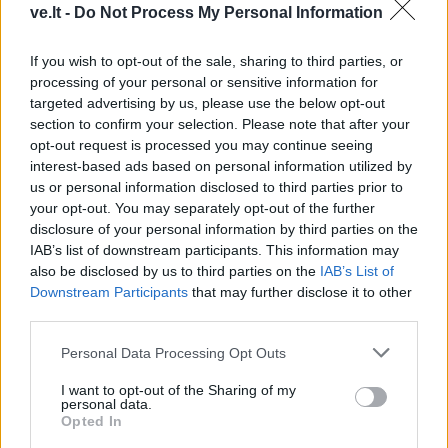
ve.lt -
Do Not Process My Personal Information
Parduotuvės nebus -
Kelininkai gali
atnaujinamo pastato
patriukšmauti naktį:
If you wish to opt-out of the sale, sharing to third parties, or
paskirtis liks ta pati
(1)
remontuojama svarbi
processing of your personal or sensitive information for
eismo arterija
(3)
targeted advertising by us, please use the below opt-out
section to confirm your selection. Please note that after your
opt-out request is processed you may continue seeing
interest-based ads based on personal information utilized by
us or personal information disclosed to third parties prior to
your opt-out. You may separately opt-out of the further
disclosure of your personal information by third parties on the
IAB’s list of downstream participants. This information may
Klaipėda
Klaipėda
also be disclosed by us to third parties on the
IAB’s List of
Patiltė keliaujantiems į
Klaipėdos universitetui
Downstream Participants
that may further disclose it to other
keltą bus atidaryta rudenį
suteiktas pedagogų
third parties.
(2)
rengimo centro statusas
Personal Data Processing Opt Outs
I want to opt-out of the Sharing of my
personal data.
Opted In