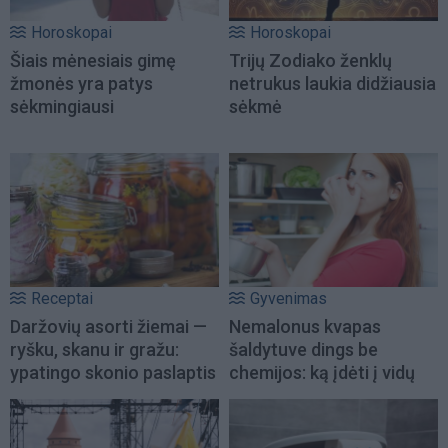
Horoskopai
Horoskopai
Šiais mėnesiais gimę
Trijų Zodiako ženklų
žmonės yra patys
netrukus laukia didžiausia
sėkmingiausi
sėkmė
Receptai
Gyvenimas
Daržovių asorti žiemai —
Nemalonus kvapas
ryšku, skanu ir gražu:
šaldytuve dings be
ypatingo skonio paslaptis
chemijos: ką įdėti į vidų