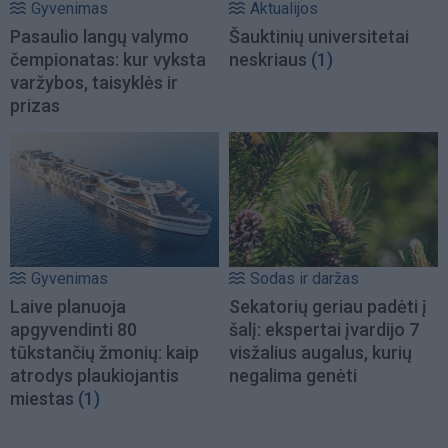
Gyvenimas
Aktualijos
Pasaulio langų valymo
Šauktinių universitetai
čempionatas: kur vyksta
neskriaus
(1)
varžybos, taisyklės ir
prizas
Gyvenimas
Sodas ir daržas
Laive planuoja
Sekatorių geriau padėti į
apgyvendinti 80
šalį: ekspertai įvardijo 7
tūkstančių žmonių: kaip
visžalius augalus, kurių
atrodys plaukiojantis
negalima genėti
miestas
(1)