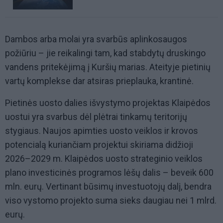
Dambos arba molai yra svarbūs aplinkosaugos
požiūriu – jie reikalingi tam, kad stabdytų druskingo
vandens pritekėjimą į Kuršių marias. Ateityje pietinių
vartų komplekse dar atsiras prieplauka, krantinė.
Pietinės uosto dalies išvystymo projektas Klaipėdos
uostui yra svarbus dėl plėtrai tinkamų teritorijų
stygiaus. Naujos apimties uosto veiklos ir krovos
potencialą kuriančiam projektui skiriama didžioji
2026–2029 m. Klaipėdos uosto strateginio veiklos
plano investicinės programos lėšų dalis – beveik 600
mln. eurų. Vertinant būsimų investuotojų dalį, bendra
viso vystomo projekto suma sieks daugiau nei 1 mlrd.
eurų.