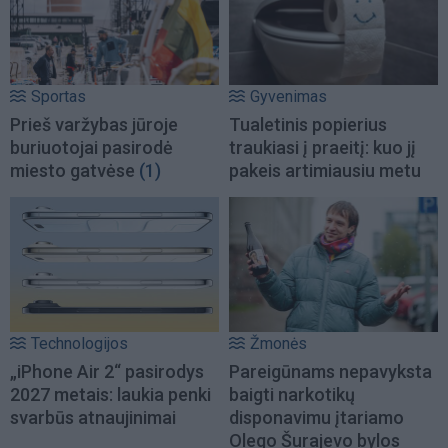
Sportas
Gyvenimas
Prieš varžybas jūroje
Tualetinis popierius
buriuotojai pasirodė
traukiasi į praeitį: kuo jį
miesto gatvėse
(1)
pakeis artimiausiu metu
Technologijos
Žmonės
„iPhone Air 2“ pasirodys
Pareigūnams nepavyksta
2027 metais: laukia penki
baigti narkotikų
svarbūs atnaujinimai
disponavimu įtariamo
Olego Šurajevo bylos