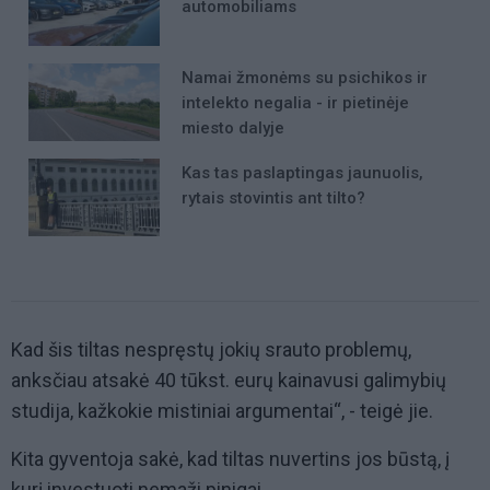
automobiliams
Namai žmonėms su psichikos ir
intelekto negalia - ir pietinėje
miesto dalyje
Kas tas paslaptingas jaunuolis,
rytais stovintis ant tilto?
Kad šis tiltas nespręstų jokių srauto problemų,
anksčiau atsakė 40 tūkst. eurų kainavusi galimybių
studija, kažkokie mistiniai argumentai“, - teigė jie.
Kita gyventoja sakė, kad tiltas nuvertins jos būstą, į
kurį investuoti nemaži pinigai.