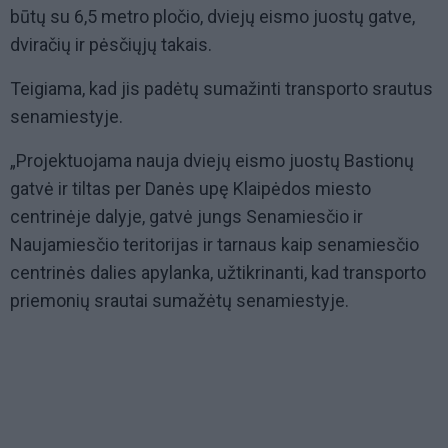
būtų su 6,5 metro pločio, dviejų eismo juostų gatve,
dviračių ir pėsčiųjų takais.
Teigiama, kad jis padėtų sumažinti transporto srautus
senamiestyje.
„Projektuojama nauja dviejų eismo juostų Bastionų
gatvė ir tiltas per Danės upę Klaipėdos miesto
centrinėje dalyje, gatvė jungs Senamiesčio ir
Naujamiesčio teritorijas ir tarnaus kaip senamiesčio
centrinės dalies apylanka, užtikrinanti, kad transporto
priemonių srautai sumažėtų senamiestyje.