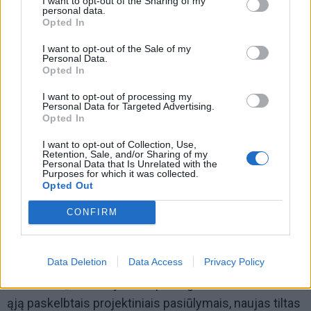
I want to opt-out of the Sharing of my
grupei, o visam miestui. Galiu leisti sau sakyti, kad tas
personal data.
Opted In
judėjimas reikalingas“, - sakė jis.
I want to opt-out of the Sale of my
Duomenys apie tiltą
Personal Data.
Opted In
I want to opt-out of processing my
Personal Data for Targeted Advertising.
Opted In
I want to opt-out of Collection, Use,
Retention, Sale, and/or Sharing of my
Personal Data that Is Unrelated with the
Purposes for which it was collected.
Opted Out
CONFIRM
Data Deletion
Data Access
Privacy Policy
© Projektuotojų vizualizacija
Remiantis „SRP Projektas“ parengtais ir balandžio 30-
ąją paskelbtais projektiniais pasiūlymais, naujas tiltas