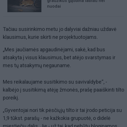
graužikus gąsdina labiau nei
nuodai
Tačiau susirinkimo metu jo dalyviai dažniau uždavė
klausimus, kurie skirti ne projektuotojams.
„Mes jaučiamės apgaudinėjami, sakė, kad bus
atsakyta į visus klausimus, bet atėjo svarstymas ir
mes tų atsakymų negauname.
Mes reikalaujame susitikimo su savivaldybe“, -
kalbėjo į susitikimą atėję žmonės, prašę paaiškinti tilto
poreikį.
„Gyventojai nori tik pėsčiųjų tilto ir tai įrodo peticija su
1,9 tūkst. parašų - ne kažkokia grupuotė, o didelė
miestiečių dalis. Jie - už tai, kad nebūtų bloginamos