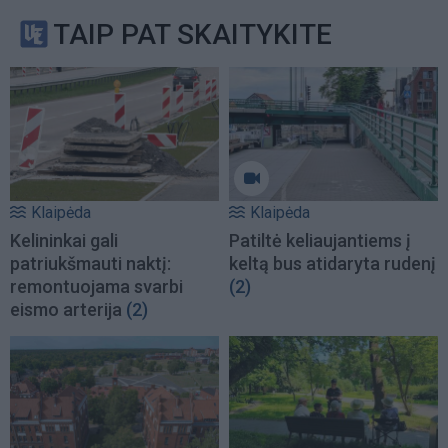
TAIP PAT SKAITYKITE
Klaipėda
Klaipėda
Kelininkai gali
Patiltė keliaujantiems į
patriukšmauti naktį:
keltą bus atidaryta rudenį
remontuojama svarbi
(2)
eismo arterija
(2)