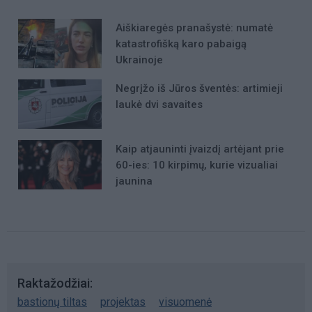
Aiškiaregės pranašystė: numatė
katastrofišką karo pabaigą
Ukrainoje
Negrįžo iš Jūros šventės: artimieji
laukė dvi savaites
Kaip atjauninti įvaizdį artėjant prie
60-ies: 10 kirpimų, kurie vizualiai
jaunina
Raktažodžiai
bastionų tiltas
projektas
visuomenė