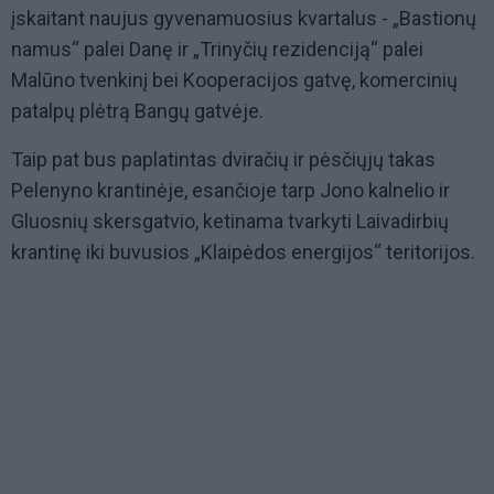
įskaitant naujus gyvenamuosius kvartalus - „Bastionų
namus“ palei Danę ir „Trinyčių rezidenciją“ palei
Malūno tvenkinį bei Kooperacijos gatvę, komercinių
patalpų plėtrą Bangų gatvėje.
Taip pat bus paplatintas dviračių ir pėsčiųjų takas
Pelenyno krantinėje, esančioje tarp Jono kalnelio ir
Gluosnių skersgatvio, ketinama tvarkyti Laivadirbių
krantinę iki buvusios „Klaipėdos energijos“ teritorijos.