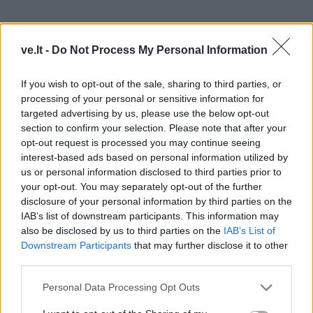
ve.lt -
Do Not Process My Personal Information
If you wish to opt-out of the sale, sharing to third parties, or
processing of your personal or sensitive information for
targeted advertising by us, please use the below opt-out
section to confirm your selection. Please note that after your
opt-out request is processed you may continue seeing
interest-based ads based on personal information utilized by
Kiekvienas, sakydamas savo nuomonę, turėtume
us or personal information disclosed to third parties prior to
užduoti sau klausimą - ar tikrai mano nuomonė yra
your opt-out. You may separately opt-out of the further
aukščiausia ir baigtinė?
disclosure of your personal information by third parties on the
IAB’s list of downstream participants. This information may
Asmeniniai interesai neturėtų būti dominuojantys“, -
also be disclosed by us to third parties on the
IAB’s List of
Downstream Participants
that may further disclose it to other
kalbėjo R. Kulikauskas.
third parties.
„Miestas gyvena pagal tam tikras taisykles, ieškome
Personal Data Processing Opt Outs
sprendimų, kurie būtų aktualūs ne vienai interesų