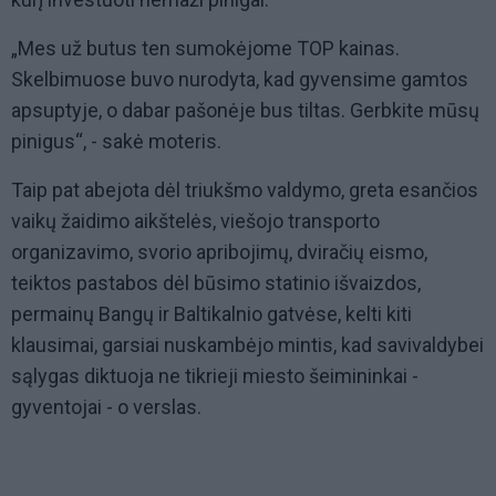
„Mes už butus ten sumokėjome TOP kainas.
Skelbimuose buvo nurodyta, kad gyvensime gamtos
apsuptyje, o dabar pašonėje bus tiltas. Gerbkite mūsų
pinigus“, - sakė moteris.
Taip pat abejota dėl triukšmo valdymo, greta esančios
vaikų žaidimo aikštelės, viešojo transporto
organizavimo, svorio apribojimų, dviračių eismo,
teiktos pastabos dėl būsimo statinio išvaizdos,
permainų Bangų ir Baltikalnio gatvėse, kelti kiti
klausimai, garsiai nuskambėjo mintis, kad savivaldybei
sąlygas diktuoja ne tikrieji miesto šeimininkai -
gyventojai - o verslas.