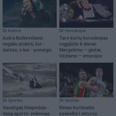
Kultūra
Horoskopai
Aušra Butkevičienė:
Taro kortų horoskopas
negaliu atskirti, kur -
rugpjūčio 8 dienai:
darbas, o kur - pomėgis
Mergelėms — ginčai,
Vėžiams — emocijos
Sportas
Sportas
Savaitgalį Klaipėdoje -
Rimas Kurtinaitis
daug sporto: veiksmas
paskelbė Lietuvos