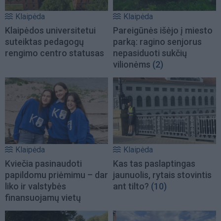
Klaipėda
Klaipėda
Klaipėdos universitetui
Pareigūnės išėjo į miesto
suteiktas pedagogų
parką: ragino senjorus
rengimo centro statusas
nepasiduoti sukčių
vilionėms
(2)
Klaipėda
Klaipėda
Kviečia pasinaudoti
Kas tas paslaptingas
papildomu priėmimu – dar
jaunuolis, rytais stovintis
liko ir valstybės
ant tilto?
(10)
finansuojamų vietų