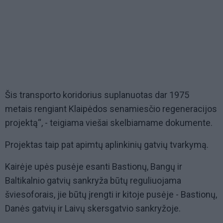
Šis transporto koridorius suplanuotas dar 1975
metais rengiant Klaipėdos senamiesčio regeneracijos
projektą“, - teigiama viešai skelbiamame dokumente.
Projektas taip pat apimtų aplinkinių gatvių tvarkymą.
Kairėje upės pusėje esanti Bastionų, Bangų ir
Baltikalnio gatvių sankryža būtų reguliuojama
šviesoforais, jie būtų įrengti ir kitoje pusėje - Bastionų,
Danės gatvių ir Laivų skersgatvio sankryžoje.