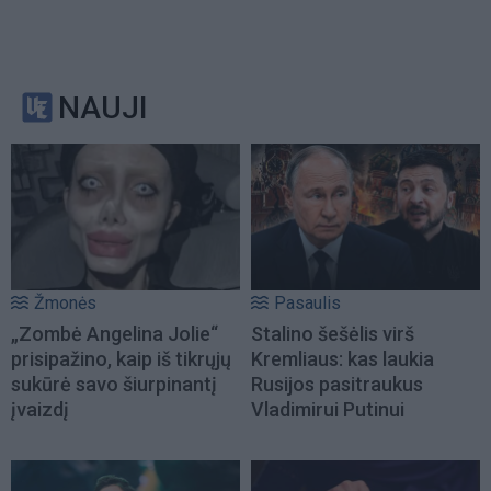
NAUJI
Žmonės
Pasaulis
„Zombė Angelina Jolie“
Stalino šešėlis virš
prisipažino, kaip iš tikrųjų
Kremliaus: kas laukia
sukūrė savo šiurpinantį
Rusijos pasitraukus
įvaizdį
Vladimirui Putinui