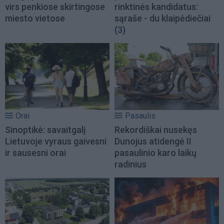
virs penkiose skirtingose
rinktinės kandidatus:
miesto vietose
sąraše - du klaipėdiečiai
(3)
Orai
Pasaulis
Sinoptikė: savaitgalį
Rekordiškai nusekęs
Lietuvoje vyraus gaivesni
Dunojus atidengė II
ir sausesni orai
pasaulinio karo laikų
radinius