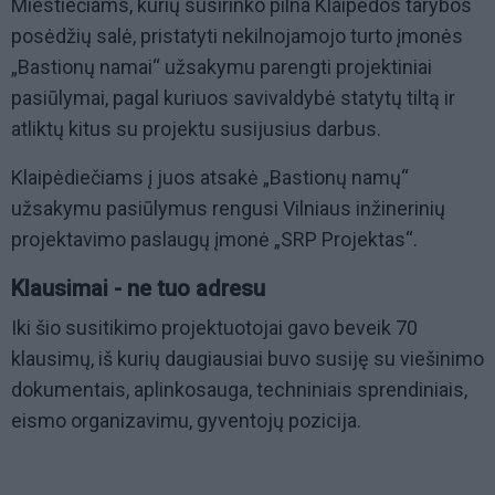
Miestiečiams, kurių susirinko pilna Klaipėdos tarybos
posėdžių salė, pristatyti nekilnojamojo turto įmonės
„Bastionų namai“ užsakymu parengti projektiniai
pasiūlymai, pagal kuriuos savivaldybė statytų tiltą ir
atliktų kitus su projektu susijusius darbus.
Klaipėdiečiams į juos atsakė „Bastionų namų“
užsakymu pasiūlymus rengusi Vilniaus inžinerinių
projektavimo paslaugų įmonė „SRP Projektas“.
Klausimai - ne tuo adresu
Iki šio susitikimo projektuotojai gavo beveik 70
klausimų, iš kurių daugiausiai buvo susiję su viešinimo
dokumentais, aplinkosauga, techniniais sprendiniais,
eismo organizavimu, gyventojų pozicija.