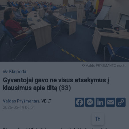
© Valdo PRYŠMANTO nuotr.
Klaipėda
Gyventojai gavo ne visus atsakymus į
klausimus apie tiltą
(33)
Facebook
Messenger
LinkedIn
Email
C
,
Valdas Pryšmantas
VE.LT
L
2026-05-19 06:51