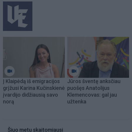
Į Klaipėdą iš emigracijos
Jūros šventę anksčiau
grįžusi Karina Kučinskienė
puošęs Anatolijus
įvardijo didžiausią savo
Klemencovas: gal jau
norą
užtenka
Šiuo metu skaitomiausi