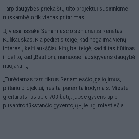
Tarp daugybės priekaištų tilto projektui susirinkime
nuskambėjo tik vienas pritarimas.
Jį viešai išsakė Senamiesčio seniūnaitis Renatas
Kulikauskas. Klaipėdietis teigė, kad negalima vienų
interesų kelti aukščiau kitų, bei teigė, kad tiltas būtinas
ir dėl to, kad „Bastionų namuose“ apsigyvens daugybė
naujakurių.
„Turėdamas tam tikrus Senamiesčio įgaliojimus,
pritariu projektui, nes tai paremta įrodymais. Mieste
greitai atsiras apie 700 butų, juose gyvens apie
pusantro tūkstančio gyventojų - jie irgi miestiečiai.