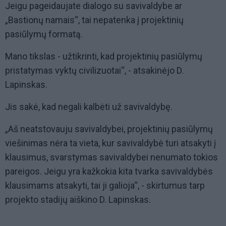
Jeigu pageidaujate dialogo su savivaldybe ar
„Bastionų namais“, tai nepatenka į projektinių
pasiūlymų formatą.
Mano tikslas - užtikrinti, kad projektinių pasiūlymų
pristatymas vyktų civilizuotai“, - atsakinėjo D.
Lapinskas.
Jis sakė, kad negali kalbėti už savivaldybę.
„Aš neatstovauju savivaldybei, projektinių pasiūlymų
viešinimas nėra ta vieta, kur savivaldybė turi atsakyti į
klausimus, svarstymas savivaldybei nenumato tokios
pareigos. Jeigu yra kažkokia kita tvarka savivaldybės
klausimams atsakyti, tai ji galioja“, - skirtumus tarp
projekto stadijų aiškino D. Lapinskas.