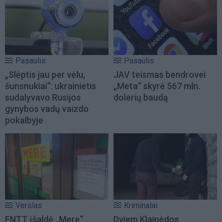
Pasaulis
Pasaulis
„Slėptis jau per vėlu,
JAV teismas bendrovei
šunsnukiai“: ukrainietis
„Meta“ skyrė 567 mln.
sudalyvavo Rusijos
dolerių baudą
gynybos vadų vaizdo
pokalbyje
Verslas
Kriminalai
FNTT įšaldė „Mere“
Dviem Klaipėdos