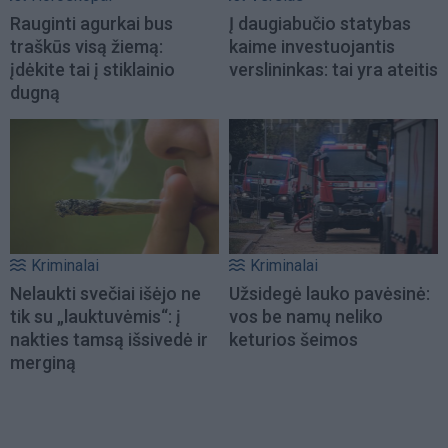
Rauginti agurkai bus
Į daugiabučio statybas
traškūs visą žiemą:
kaime investuojantis
įdėkite tai į stiklainio
verslininkas: tai yra ateitis
dugną
Kriminalai
Kriminalai
Nelaukti svečiai išėjo ne
Užsidegė lauko pavėsinė:
tik su „lauktuvėmis“: į
vos be namų neliko
nakties tamsą išsivedė ir
keturios šeimos
merginą