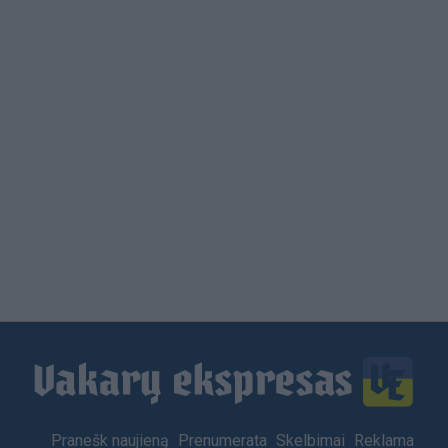
Load
More
Footer
Pranešk naujieną
Prenumerata
Skelbimai
Reklama