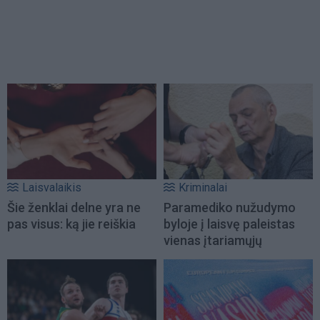
Laisvalaikis
Kriminalai
Šie ženklai delne yra ne
Paramediko nužudymo
pas visus: ką jie reiškia
byloje į laisvę paleistas
vienas įtariamųjų