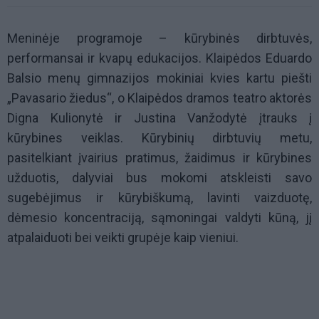
Meninėje programoje – kūrybinės dirbtuvės,
performansai ir kvapų edukacijos. Klaipėdos Eduardo
Balsio menų gimnazijos mokiniai kvies kartu piešti
„Pavasario žiedus“, o Klaipėdos dramos teatro aktorės
Digna Kulionytė ir Justina Vanžodytė įtrauks į
kūrybines veiklas. Kūrybinių dirbtuvių metu,
pasitelkiant įvairius pratimus, žaidimus ir kūrybines
užduotis, dalyviai bus mokomi atskleisti savo
sugebėjimus ir kūrybiškumą, lavinti vaizduotę,
dėmesio koncentraciją, sąmoningai valdyti kūną, jį
atpalaiduoti bei veikti grupėje kaip vieniui.