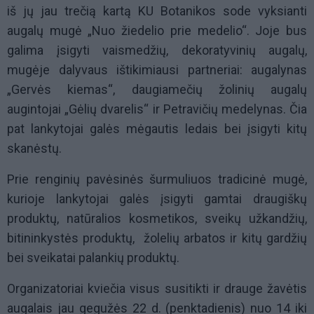
iš jų jau trečią kartą KU Botanikos sode vyksianti
augalų mugė „Nuo žiedelio prie medelio“. Joje bus
galima įsigyti vaismedžių, dekoratyvinių augalų,
mugėje dalyvaus ištikimiausi partneriai: augalynas
„Gervės kiemas“, daugiamečių žolinių augalų
augintojai „Gėlių dvarelis“ ir Petravičių medelynas. Čia
pat lankytojai galės mėgautis ledais bei įsigyti kitų
skanėstų.
Prie renginių pavėsinės šurmuliuos tradicinė mugė,
kurioje lankytojai galės įsigyti gamtai draugiškų
produktų, natūralios kosmetikos, sveikų užkandžių,
bitininkystės produktų, žolelių arbatos ir kitų gardžių
bei sveikatai palankių produktų.
Organizatoriai kviečia visus susitikti ir drauge žavėtis
augalais jau gegužės 22 d. (penktadienis) nuo 14 iki