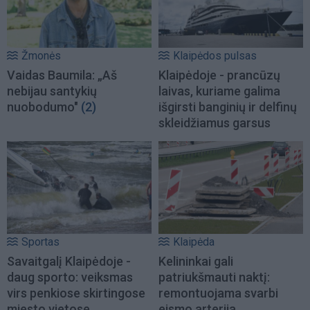
Žmonės
Klaipėdos pulsas
Vaidas Baumila: „Aš
Klaipėdoje - prancūzų
nebijau santykių
laivas, kuriame galima
nuobodumo"
(2)
išgirsti banginių ir delfinų
skleidžiamus garsus
Sportas
Klaipėda
Savaitgalį Klaipėdoje -
Kelininkai gali
daug sporto: veiksmas
patriukšmauti naktį:
virs penkiose skirtingose
remontuojama svarbi
miesto vietose
eismo arterija