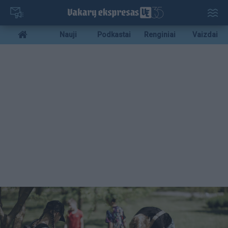
Pereiti
į
pagrindinį
Mobile
Nauji
Podkastai
Renginiai
Vaizdai
turinį
menu
bottom