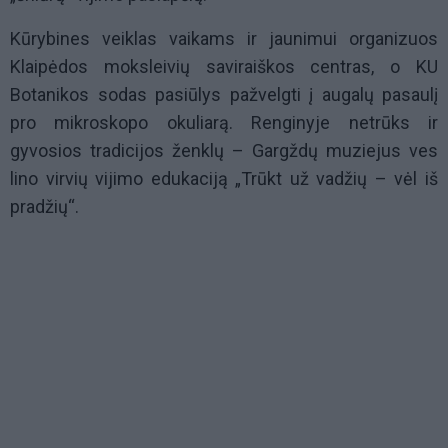
Kūrybines veiklas vaikams ir jaunimui organizuos
Klaipėdos moksleivių saviraiškos centras, o KU
Botanikos sodas pasiūlys pažvelgti į augalų pasaulį
pro mikroskopo okuliarą. Renginyje netrūks ir
gyvosios tradicijos ženklų – Gargždų muziejus ves
lino virvių vijimo edukaciją „Trūkt už vadžių – vėl iš
pradžių“.