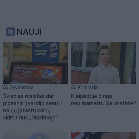
NAUJI
Gyvenimas
Kriminalai
Šviežias maistas dar
Klaipėdoje dingo
pigesnis: įvardijo senų ir
nepilnametis. Gal matėte?
naujų įprastų kainų
skirtumus „Maximoje“