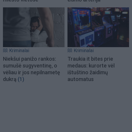
Kriminalai
Kriminalai
Niekšui panižo rankos:
Traukia it bites prie
sumušė sugyventinę, o
medaus: kurorte vėl
vėliau ir jos nepilnametę
ištuštino žaidimų
dukrą
(1)
automatus