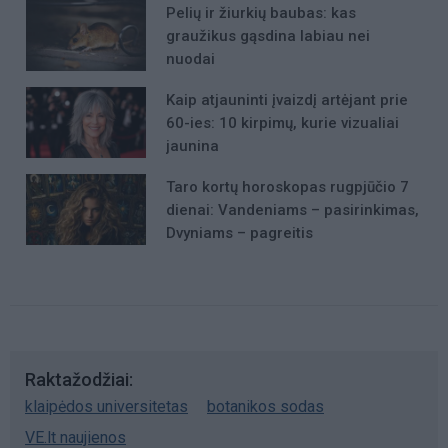
Pelių ir žiurkių baubas: kas
graužikus gąsdina labiau nei
nuodai
Kaip atjauninti įvaizdį artėjant prie
60-ies: 10 kirpimų, kurie vizualiai
jaunina
Taro kortų horoskopas rugpjūčio 7
dienai: Vandeniams – pasirinkimas,
Dvyniams – pagreitis
Raktažodžiai
klaipėdos universitetas
botanikos sodas
VE.lt naujienos