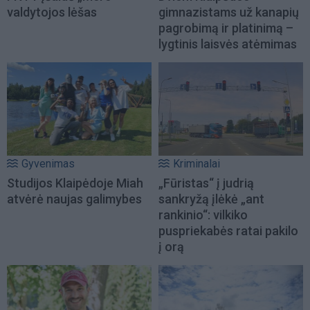
valdytojos lėšas
gimnazistams už kanapių
pagrobimą ir platinimą –
lygtinis laisvės atėmimas
Gyvenimas
Kriminalai
Studijos Klaipėdoje Miah
„Fūristas“ į judrią
atvėrė naujas galimybes
sankryžą įlėkė „ant
rankinio“: vilkiko
puspriekabės ratai pakilo
į orą