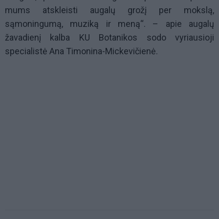
mums atskleisti augalų grožį per mokslą,
sąmoningumą, muziką ir meną“. – apie augalų
žavadienį kalba KU Botanikos sodo vyriausioji
specialistė Ana Timonina-Mickevičienė.