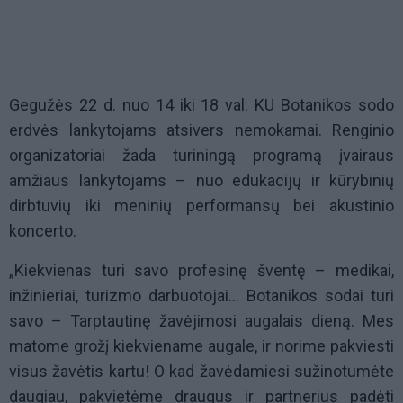
Gegužės 22 d. nuo 14 iki 18 val. KU Botanikos sodo
erdvės lankytojams atsivers nemokamai. Renginio
organizatoriai žada turiningą programą įvairaus
amžiaus lankytojams – nuo edukacijų ir kūrybinių
dirbtuvių iki meninių performansų bei akustinio
koncerto.
„Kiekvienas turi savo profesinę šventę – medikai,
inžinieriai, turizmo darbuotojai... Botanikos sodai turi
savo – Tarptautinę žavėjimosi augalais dieną. Mes
matome grožį kiekviename augale, ir norime pakviesti
visus žavėtis kartu! O kad žavėdamiesi sužinotumėte
daugiau, pakvietėme draugus ir partnerius padėti