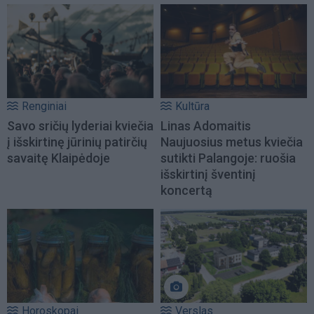
Renginiai
Kultūra
Savo sričių lyderiai kviečia
Linas Adomaitis
į išskirtinę jūrinių patirčių
Naujuosius metus kviečia
savaitę Klaipėdoje
sutikti Palangoje: ruošia
išskirtinį šventinį
koncertą
Horoskopai
Verslas