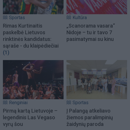
Sportas
Kultūra
Rimas Kurtinaitis
„Scanorama vasara“
paskelbė Lietuvos
Nidoje – tu ir tavo 7
rinktinės kandidatus:
pasimatymai su kinu
sąraše - du klaipėdiečiai
(1)
Renginiai
Sportas
Pirmą kartą Lietuvoje –
Į Palangą atkeliavo
legendinis Las Vegaso
žiemos paralimpinių
vyrų šou
žaidynių paroda