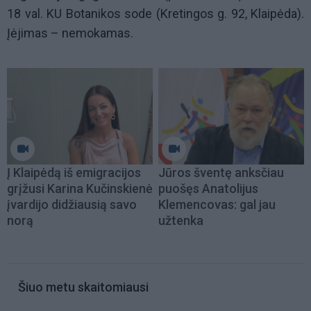
18 val. KU Botanikos sode (Kretingos g. 92, Klaipėda).
Įėjimas – nemokamas.
Į Klaipėdą iš emigracijos
Jūros šventę anksčiau
grįžusi Karina Kučinskienė
puošęs Anatolijus
įvardijo didžiausią savo
Klemencovas: gal jau
norą
užtenka
Šiuo metu skaitomiausi