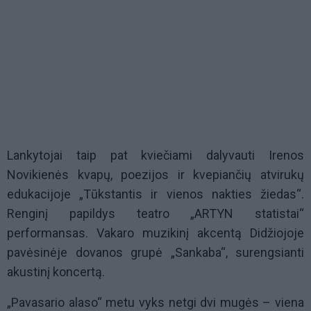
Lankytojai taip pat kviečiami dalyvauti Irenos
Novikienės kvapų, poezijos ir kvepiančių atvirukų
edukacijoje „Tūkstantis ir vienos nakties žiedas“.
Renginį papildys teatro „ARTYN statistai“
performansas. Vakaro muzikinį akcentą Didžiojoje
pavėsinėje dovanos grupė „Sankaba“, surengsianti
akustinį koncertą.
„Pavasario alaso“ metu vyks netgi dvi mugės – viena