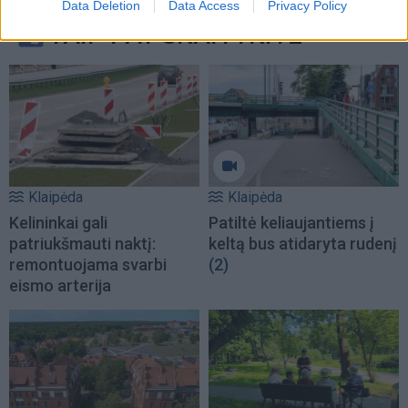
Data Deletion
Data Access
Privacy Policy
TAIP PAT SKAITYKITE
Klaipėda
Klaipėda
Kelininkai gali
Patiltė keliaujantiems į
patriukšmauti naktį:
keltą bus atidaryta rudenį
remontuojama svarbi
(2)
eismo arterija