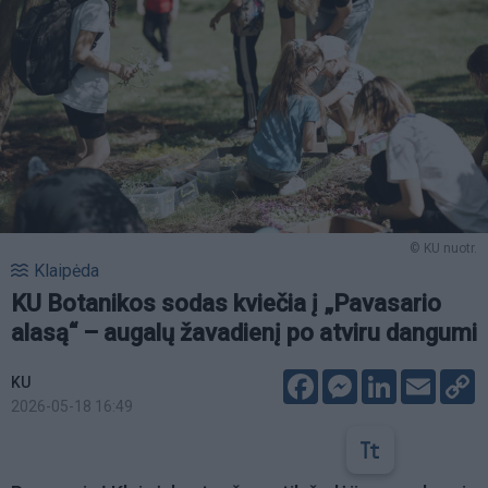
© KU nuotr.
Klaipėda
KU Botanikos sodas kviečia į „Pavasario
alasą“ – augalų žavadienį po atviru dangumi
Facebook
Messenger
LinkedIn
Email
C
KU
L
2026-05-18 16:49