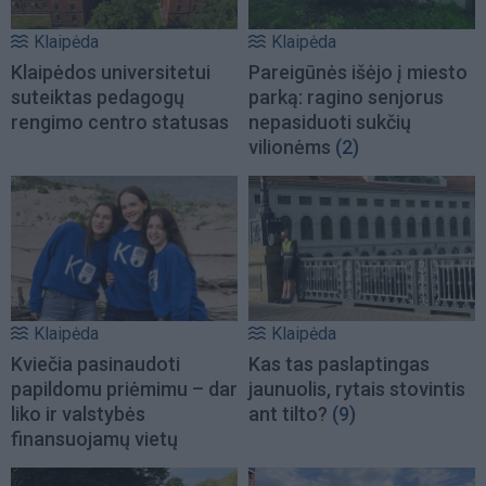
Klaipėda
Klaipėda
Klaipėdos universitetui
Pareigūnės išėjo į miesto
suteiktas pedagogų
parką: ragino senjorus
rengimo centro statusas
nepasiduoti sukčių
vilionėms
(2)
Klaipėda
Klaipėda
Kviečia pasinaudoti
Kas tas paslaptingas
papildomu priėmimu – dar
jaunuolis, rytais stovintis
liko ir valstybės
ant tilto?
(9)
finansuojamų vietų