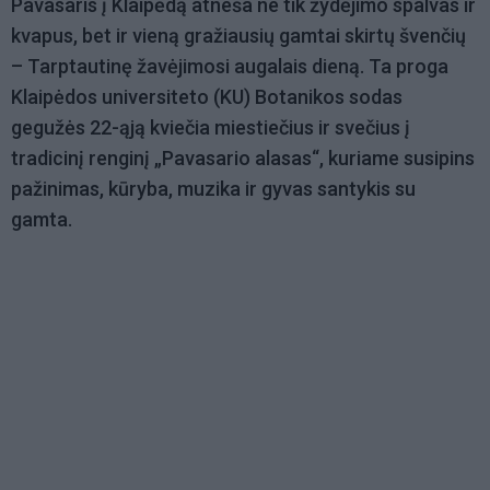
Pavasaris į Klaipėdą atneša ne tik žydėjimo spalvas ir
kvapus, bet ir vieną gražiausių gamtai skirtų švenčių
– Tarptautinę žavėjimosi augalais dieną. Ta proga
Klaipėdos universiteto (KU) Botanikos sodas
gegužės 22-ąją kviečia miestiečius ir svečius į
tradicinį renginį „Pavasario alasas“, kuriame susipins
pažinimas, kūryba, muzika ir gyvas santykis su
gamta.