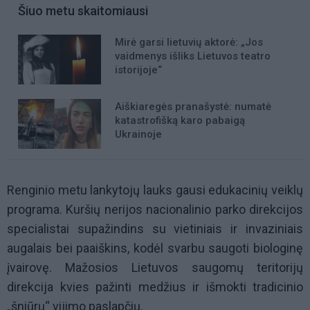
Šiuo metu skaitomiausi
Mirė garsi lietuvių aktorė: „Jos
vaidmenys išliks Lietuvos teatro
istorijoje“
Aiškiaregės pranašystė: numatė
katastrofišką karo pabaigą
Ukrainoje
Renginio metu lankytojų lauks gausi edukacinių veiklų
programa. Kuršių nerijos nacionalinio parko direkcijos
specialistai supažindins su vietiniais ir invaziniais
augalais bei paaiškins, kodėl svarbu saugoti biologinę
įvairovę. Mažosios Lietuvos saugomų teritorijų
direkcija kvies pažinti medžius ir išmokti tradicinio
„šniūrų“ vijimo paslapčių.