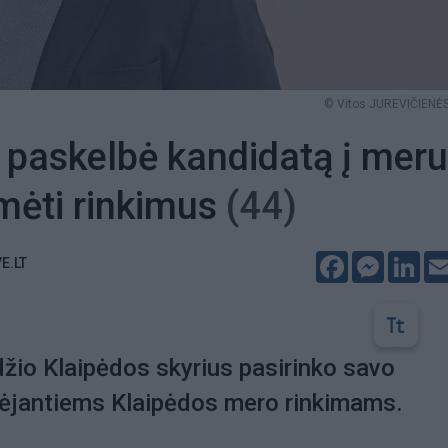
© Vitos JUREVIČIENĖS
i paskelbė kandidatą į meru
imėti rinkimus
(44)
Facebook
Messeng
Lin
E.LT
džio Klaipėdos skyrius pasirinko savo
tėjantiems Klaipėdos mero rinkimams.