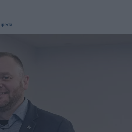
aipėda