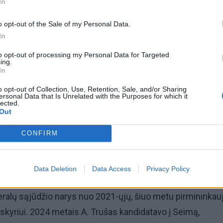
In
o opt-out of the Sale of my Personal Data.
In
to opt-out of processing my Personal Data for Targeted
ing.
omiausi
In
Mirė garsi lietuvių aktorė: „Jos vaidmenys išliks Lietuv
o opt-out of Collection, Use, Retention, Sale, and/or Sharing
ersonal Data that Is Unrelated with the Purposes for which it
teatro istorijoje“
lected.
Out
Pelių ir žiurkių baubas: kas graužikus gąsdina labiau ne
CONFIRM
nuodai
Data Deletion
Data Access
Privacy Policy
iberalų sąjūdžio narys nuo 2021-ųjų, šiuo metu pirmininkau
 skyriui. 2024 metais A. Trušas kandidatavo į Seimą,