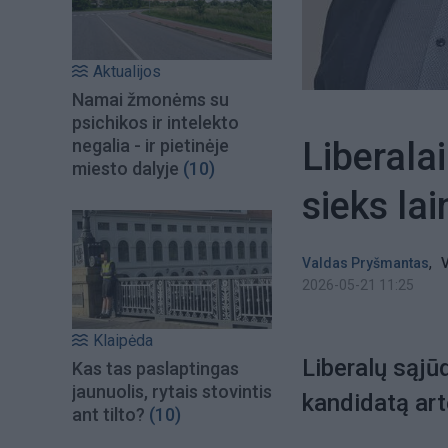
Aktualijos
Namai žmonėms su
psichikos ir intelekto
Liberala
negalia - ir pietinėje
miesto dalyje
(10)
sieks la
,
Valdas Pryšmantas
V
2026-05-21 11:25
Klaipėda
Liberalų sąjū
Kas tas paslaptingas
jaunuolis, rytais stovintis
kandidatą ar
ant tilto?
(10)