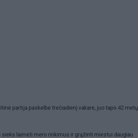
itinė partija paskelbė trečiadienį vakare, juo tapo 42 metų
i sieks laimėti mero rinkimus ir grąžinti miestui daugiau