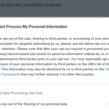
iama skyriaus pranešime feisbuke.
s transporto inžinerijos bakalauro bei inovacijų ir technol
adybos magistro studijas.
Not Process My Personal Information
to opt-out of the sale, sharing to third parties, or processing of your per
metu vadovauja uostamiesčio jūrinio sektoriaus darbuotoj
formation for targeted advertising by us, please use the below opt-out s
„OJ crew“, anksčiau yra dirbęs su jūriniais projektais užsi
r selection. Please note that after your opt-out request is processed y
eing interest-based ads based on personal information utilized by us or
itono padėjėju.
disclosed to third parties prior to your opt-out. You may separately opt-
losure of your personal information by third parties on the IAB’s list of
. This information may also be disclosed by us to third parties on the
IA
Participants
that may further disclose it to other third parties.
l Data Processing Opt Outs
o opt-out of the Sharing of my personal data.