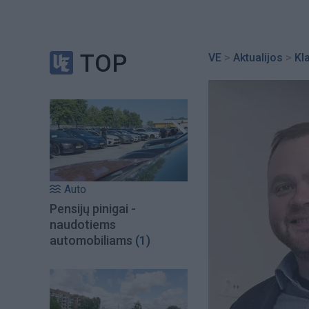
TOP
VE
>
Aktualijos
>
Kl
Auto
Pensijų pinigai -
naudotiems
automobiliams
(1)