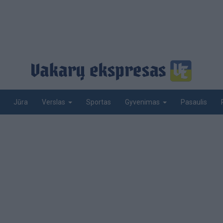
Jūra
Sportas
Pasaulis
Verslas
Gyvenimas