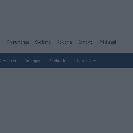
Desktop
Prenumerata
Skelbimai
Reklama
Kontaktai
Prisijungti
menu
top
Renginiai
Galerijos
Podkastai
Daugiau