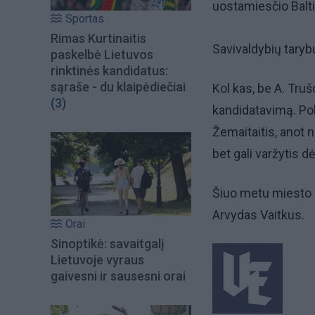
uostamiesčio Baltij
Sportas
Rimas Kurtinaitis
Savivaldybių taryb
paskelbė Lietuvos
rinktinės kandidatus:
sąraše - du klaipėdiečiai
Kol kas, be A. Truš
(3)
kandidatavimą. Po
Žemaitaitis, anot
bet gali varžytis 
Šiuo metu miesto m
Arvydas Vaitkus.
Orai
Sinoptikė: savaitgalį
Lietuvoje vyraus
gaivesni ir sausesni orai