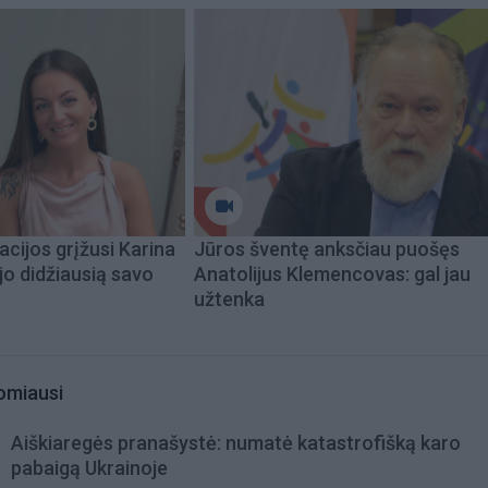
acijos grįžusi Karina
Jūros šventę anksčiau puošęs
jo didžiausią savo
Anatolijus Klemencovas: gal jau
užtenka
omiausi
Aiškiaregės pranašystė: numatė katastrofišką karo
pabaigą Ukrainoje