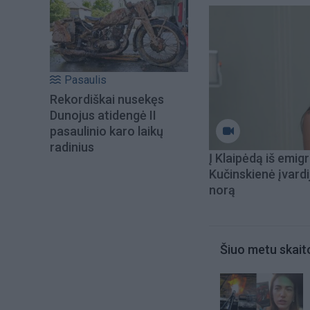
Pasaulis
Rekordiškai nusekęs
Dunojus atidengė II
pasaulinio karo laikų
radinius
Į Klaipėdą iš emigr
Kučinskienė įvardi
norą
Šiuo metu skait