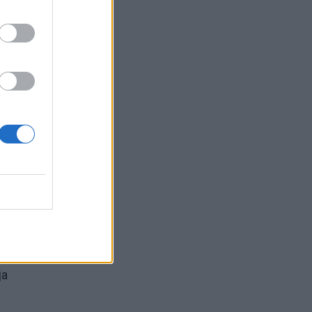
os
i
ja