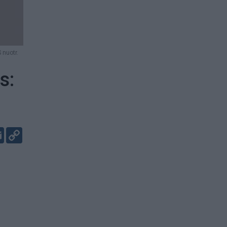
 nuotr.
s:
er
kedIn
Email
Copy
Link