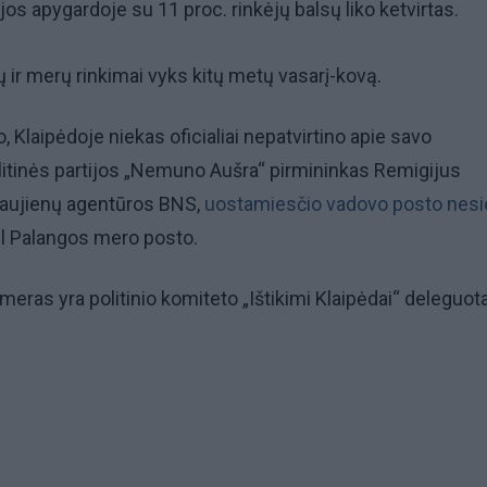
os apygardoje su 11 proc. rinkėjų balsų liko ketvirtas.
ų ir merų rinkimai vyks kitų metų vasarį-kovą.
o, Klaipėdoje niekas oficialiai nepatvirtino apie savo
litinės partijos „Nemuno Aušra“ pirmininkas Remigijus
 naujienų agentūros BNS,
uostamiesčio vadovo posto nesi
dėl Palangos mero posto.
eras yra politinio komiteto „Ištikimi Klaipėdai“ deleguot