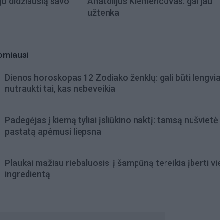
jo didžiausią savo
Anatolijus Klemencovas: gal jau
užtenka
omiausi
Dienos horoskopas 12 Zodiako ženklų: gali būti lengvi
nutraukti tai, kas nebeveikia
Padegėjas į kiemą tyliai įsliūkino naktį: tamsą nušvietė
pastatą apėmusi liepsna
Plaukai mažiau riebaluosis: į šampūną tereikia įberti v
ingredientą