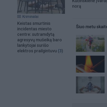
Kučinskienė įvardi
norą
Kriminalai
Keistas smurtinis
Šiuo metu skait
incidentas miesto
centre: sutramdytą
agresyvų mušeiką baro
lankytojai surišo
elektros prailgintuvu
(3)