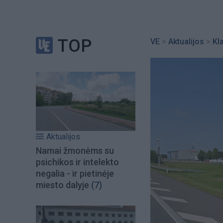
TOP
VE
>
Aktualijos
>
Kl
Aktualijos
Namai žmonėms su
psichikos ir intelekto
negalia - ir pietinėje
miesto dalyje
(7)