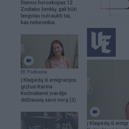
Dienos horoskopas 12
Zodiako ženklų: gali būti
lengviau nutraukti tai,
kas nebeveikia
Podkastai
Į Klaipėdą iš emigracijos
grįžusi Karina
Kučinskienė įvardijo
didžiausią savo norą
(3)
Į Klaipėdą iš emigr