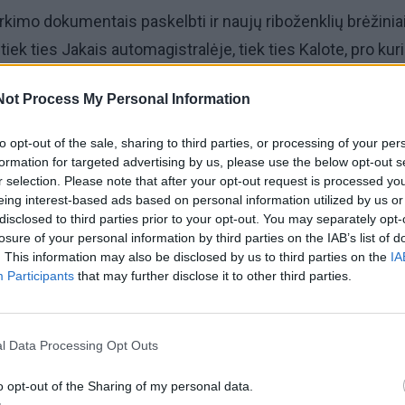
rkimo dokumentais paskelbti ir naujų riboženklių brėžiniai 
tiek ties Jakais automagistralėje, tiek ties Kalote, pro kuri
ma nuo Palangos ir Kretingos.
Not Process My Personal Information
bus ženklų projektavimo konkursą skelbta, kad dabartini
to opt-out of the sale, sharing to third parties, or processing of your per
esto žemėlapiais yra nusidėvėję ir nebeaktualūs. Šiemet 
formation for targeted advertising by us, please use the below opt-out s
r selection. Please note that after your opt-out request is processed y
valdybė pasirašė beveik 65 tūkst. eurų vertės sutartį dėl
eing interest-based ads based on personal information utilized by us or
tų parengimo ir jų įrengimo priežiūros.
disclosed to third parties prior to your opt-out. You may separately opt-
losure of your personal information by third parties on the IAB’s list of
. This information may also be disclosed by us to third parties on the
IA
enklo variantus, ties įvažiavimais bus pastatytas apie 2,4
Participants
that may further disclose it to other third parties.
amentas iš rūdinto plieno, ant jo - nerūdijančio plieno 1,6
šas „Klaipėda“, o greta - 8 metrų aukščio stiebas su vėlia
l Data Processing Opt Outs
versiančio ženklo ilgis bus 8 metrai.
o opt-out of the Sharing of my personal data.