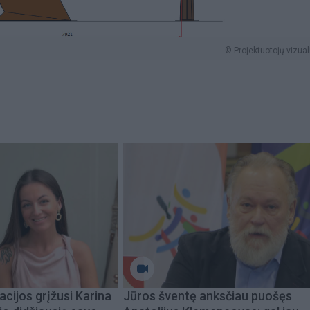
© Projektuotojų vizual
acijos grįžusi Karina
Jūros šventę anksčiau puošęs