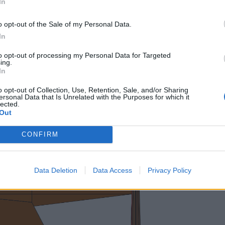
In
engimas, paaiškės po konkurso, jo laimėtojas darbus priva
o opt-out of the Sale of my Personal Data.
esių.
In
to opt-out of processing my Personal Data for Targeted
ing.
In
o opt-out of Collection, Use, Retention, Sale, and/or Sharing
ersonal Data that Is Unrelated with the Purposes for which it
lected.
Out
CONFIRM
Data Deletion
Data Access
Privacy Policy