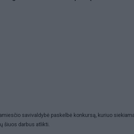
tamiesčio savivaldybė paskelbė konkursą, kuriuo siekiam
tų šiuos darbus atlikti.