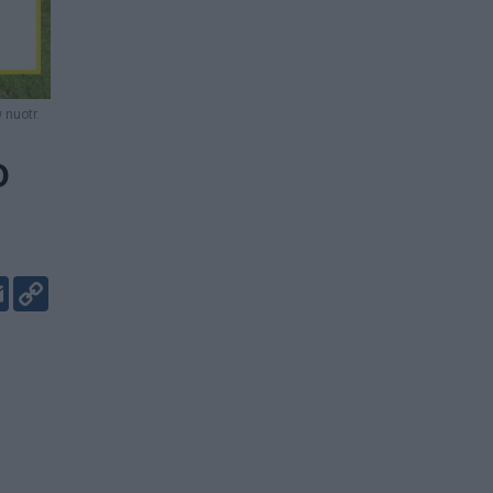
 nuotr.
o
er
kedIn
Email
Copy
Link