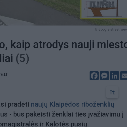
© Google street view
o, kaip atrodys nauji miest
liai
(5)
Facebook
Messeng
Lin
E.LT
si pradėti
naujų Klaipėdos riboženklių
s - bus pakeisti ženklai ties įvažiavimu į
omagistralės ir Kalotės pusių.