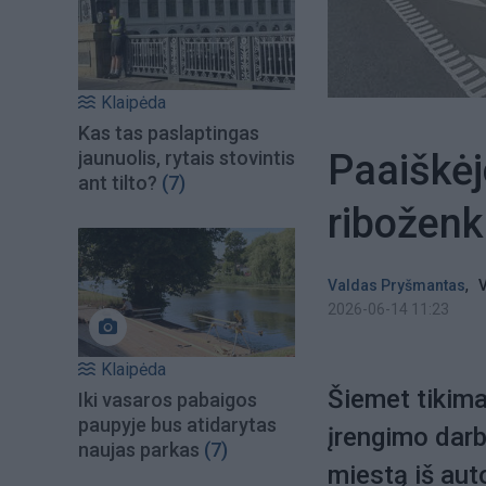
Klaipėda
Kas tas paslaptingas
Paaiškėj
jaunuolis, rytais stovintis
ant tilto?
(7)
riboženk
,
Valdas Pryšmantas
V
2026-06-14 11:23
Klaipėda
Šiemet tikima
Iki vasaros pabaigos
paupyje bus atidarytas
įrengimo darbu
naujas parkas
(7)
miestą iš aut