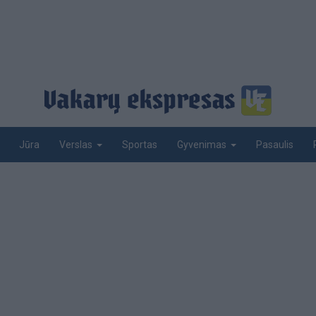
Jūra
Sportas
Pasaulis
Verslas
Gyvenimas