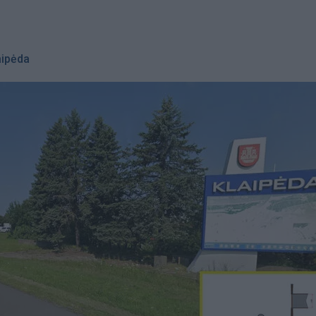
aipėda