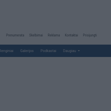
Desktop
Prenumerata
Skelbimai
Reklama
Kontaktai
Prisijungti
menu
top
Renginiai
Galerijos
Podkastai
Daugiau