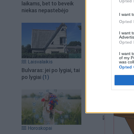
Opted 
laikams, bet to beveik
Kiek kainuos jų įr
niekas nepastebėjo
I want t
atlikti per 11 mėn
Opted 
I want 
Advertis
Opted 
I want t
of my P
Laisvalaikis
was col
Opted 
Bulvaras: jei po lygiai, tai
po lygiai
(1)
Horoskopai