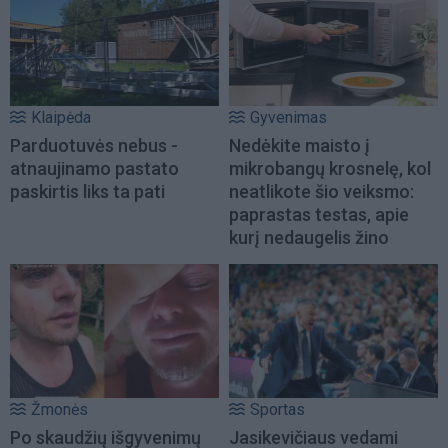
Klaipėda
Gyvenimas
Parduotuvės nebus -
Nedėkite maisto į
atnaujinamo pastato
mikrobangų krosnelę, kol
paskirtis liks ta pati
neatlikote šio veiksmo:
paprastas testas, apie
kurį nedaugelis žino
Žmonės
Sportas
Po skaudžių išgyvenimų
Jasikevičiaus vedami