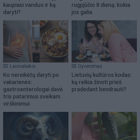
kaupiasi vanduo ir ką
rugpjūčio 8 dieną: kokia
daryti?
jos galia
Laisvalaikis
Gyvenimas
Ko nereikėtų daryti po
Lietuvių kultūros kodas:
vakarienės:
ką reikia žinoti prieš
gastroenterologai davė
pradedant bendrauti?
tris patarimus sveikam
virškinimui