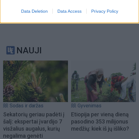
Data Deletion
Data Access
Privacy Policy
NAUJI
Sodas ir daržas
Gyvenimas
Sekatorių geriau padėti į
Etiopija per vieną dieną
šalį: ekspertai įvardijo 7
pasodino 353 milijonus
visžalius augalus, kurių
medžių: kiek iš jų išliko?
negalima genėti