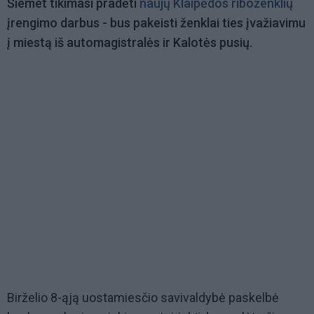
Šiemet tikimasi pradėti
naujų Klaipėdos riboženklių
įrengimo darbus - bus pakeisti ženklai ties įvažiavimu
į miestą iš automagistralės ir Kalotės pusių.
Birželio 8-ąją uostamiesčio savivaldybė paskelbė