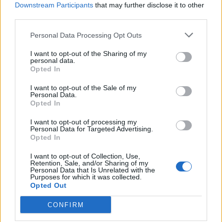
Downstream Participants
that may further disclose it to other
vilionėms
(2)
finansuojamų vietų
third parties.
Personal Data Processing Opt Outs
I want to opt-out of the Sharing of my
personal data.
Opted In
I want to opt-out of the Sale of my
Klaipėda
Klaipėda
Personal Data.
Opted In
Kas tas paslaptingas
Iki vasaros pabaigos
jaunuolis, rytais stovintis
paupyje bus atidarytas
I want to opt-out of processing my
Personal Data for Targeted Advertising.
ant tilto?
(10)
naujas parkas
(7)
Opted In
I want to opt-out of Collection, Use,
Retention, Sale, and/or Sharing of my
Personal Data that Is Unrelated with the
Purposes for which it was collected.
Opted Out
CONFIRM