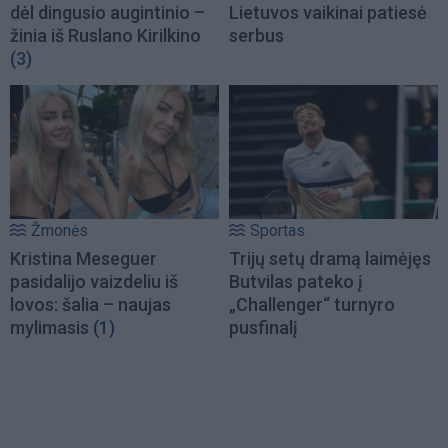
dėl dingusio augintinio –
Lietuvos vaikinai patiesė
žinia iš Ruslano Kirilkino
serbus
(3)
Žmonės
Sportas
Kristina Meseguer
Trijų setų dramą laimėjęs
pasidalijo vaizdeliu iš
Butvilas pateko į
lovos: šalia – naujas
„Challenger“ turnyro
mylimasis
(1)
pusfinalį