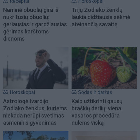
Receptai
Horoskopai
Naminė obuolių gira iš
Trijų Zodiako ženklų
nukritusių obuolių:
laukia didžiausia sėkmė
geriausias ir gardžiausias
ateinančią savaitę
gėrimas karštoms
dienoms
Horoskopai
Sodas ir daržas
Astrologė įvardijo
Kaip užtikrinti gausų
Zodiako ženklus, kuriems
braškių derlių: viena
niekada nerūpi svetimas
vasaros procedūra
asmeninis gyvenimas
nulems viską