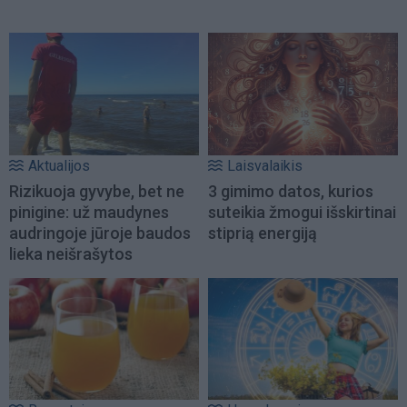
Aktualijos
Laisvalaikis
Rizikuoja gyvybe, bet ne
3 gimimo datos, kurios
pinigine: už maudynes
suteikia žmogui išskirtinai
audringoje jūroje baudos
stiprią energiją
lieka neišrašytos