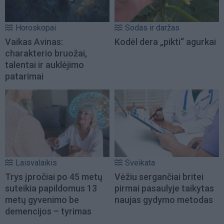
Horoskopai
Sodas ir daržas
Vaikas Avinas:
Kodėl dera „pikti“ agurkai
charakterio bruožai,
talentai ir auklėjimo
patarimai
Laisvalaikis
Sveikata
Trys įpročiai po 45 metų
Vėžiu sergančiai britei
suteikia papildomus 13
pirmai pasaulyje taikytas
metų gyvenimo be
naujas gydymo metodas
demencijos – tyrimas