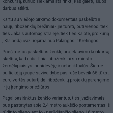
konkursą, kuriuo siekiama atsirinkti, kas galėtų šiuos
darbus atlikti.
Kartu su viešojo pirkimo dokumentais paskelbti ir
naujų riboženklių brėžiniai - jie turėtų būti vienodi tiek
ties Jakais automagistralėje, tiek ties Kalote, pro kurią
į Klaipėdą įvažiuojama nuo Palangos ir Kretingos.
Prieš metus paskelbus ženklų projektavimo konkursą
skelbta, kad dabartiniai riboženkliai su miesto
žemėlapiais yra nusidėvėję ir nebeaktualūs. Šiemet
su tiekėjų grupe savivaldybė pasirašė beveik 65 tūkst.
eurų vertės sutartį dėl riboženklių projektų parengimo
ir jų įrengimo priežiūros.
Pagal pasirinktus ženklo variantus, ties įvažiavimais
bus pastatytas apie 2,4 metro aukščio postamentas iš
rūdinto plieno, ant jo - nerūdijančio plieno 1,6 metro