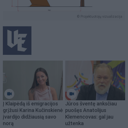
© Projektuotojų vizualizacija
Į Klaipėdą iš emigracijos
Jūros šventę anksčiau
grįžusi Karina Kučinskienė
puošęs Anatolijus
įvardijo didžiausią savo
Klemencovas: gal jau
norą
užtenka