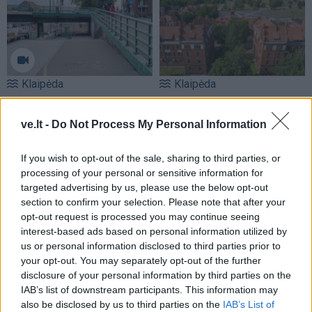
Klaipėda
Klaipėda
Patiltė keliaujantiems į
Klaipėdos universitetui
keltą bus atidaryta rudenį
suteiktas pedagogų
ve.lt -
Do Not Process My Personal Information
(2)
rengimo centro statusas
If you wish to opt-out of the sale, sharing to third parties, or
processing of your personal or sensitive information for
targeted advertising by us, please use the below opt-out
section to confirm your selection. Please note that after your
opt-out request is processed you may continue seeing
interest-based ads based on personal information utilized by
us or personal information disclosed to third parties prior to
Klaipėda
Klaipėda
your opt-out. You may separately opt-out of the further
Pareigūnės išėjo į miesto
Kviečia pasinaudoti
disclosure of your personal information by third parties on the
parką: ragino senjorus
papildomu priėmimu – dar
IAB’s list of downstream participants. This information may
also be disclosed by us to third parties on the
IAB’s List of
nepasiduoti sukčių
liko ir valstybės