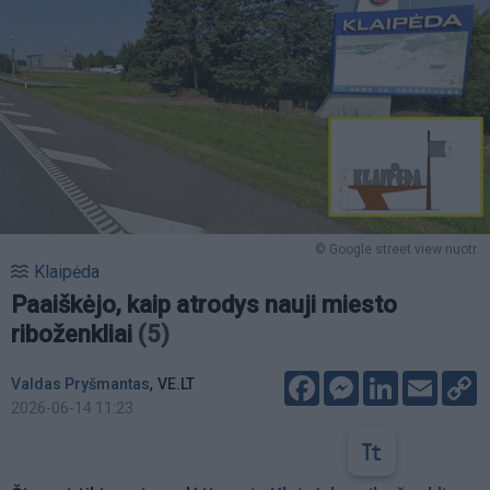
© Google street view nuotr.
Klaipėda
Paaiškėjo, kaip atrodys nauji miesto
riboženkliai
(5)
Facebook
Messenger
LinkedIn
Email
C
,
Valdas Pryšmantas
VE.LT
L
2026-06-14 11:23