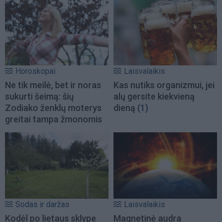
Horoskopai
Laisvalaikis
Ne tik meilė, bet ir noras
Kas nutiks organizmui, jei
sukurti šeimą: šių
alų gersite kiekvieną
Zodiako ženklų moterys
dieną
(1)
greitai tampa žmonomis
Sodas ir daržas
Laisvalaikis
Kodėl po lietaus sklype
Magnetinė audra