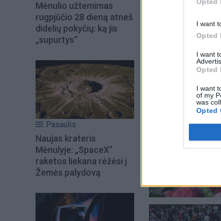
Opted 
Mėnulio užtemimas
rugpjūčio 28 dieną atneš
I want t
didelių pokyčių: ką jis
Opted 
„supurtys“
I want 
Advertis
Opted 
I want t
of my P
was col
Opted 
Pasaulis
Naujas krateris
Mėnulyje: „SpaceX“
raketos liekana rėžėsi į
Žemės palydovą