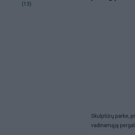
(13)
Skulptūrų parke, 
vadinamąją pergalė