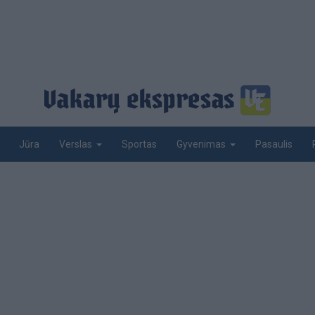
Jūra
Sportas
Pasaulis
Verslas
Gyvenimas