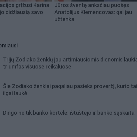
acijos grįžusi Karina
Jūros šventę anksčiau puošęs
jo didžiausią savo
Anatolijus Klemencovas: gal jau
užtenka
omiausi
Trijų Zodiako ženklų jau artimiausiomis dienomis lauki
triumfas visuose reikaluose
Šie Zodiako ženklai pagaliau pasieks proveržį, kurio ta
ilgai laukė
Dingo ne tik banko kortelė: ištuštėjo ir banko sąskaita