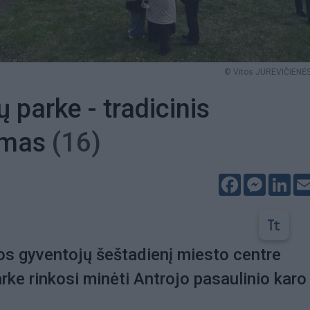
© Vitos JUREVIČIENĖS
 parke - tradicinis
kimas
(16)
Facebook
Messeng
Lin
os gyventojų šeštadienį miesto centre
ke rinkosi minėti Antrojo pasaulinio karo