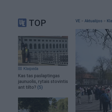
TOP
VE
>
Aktualijos
>
Kl
Klaipėda
Kas tas paslaptingas
jaunuolis, rytais stovintis
ant tilto?
(5)