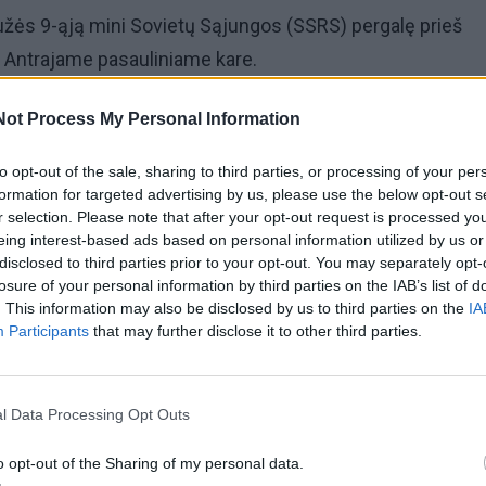
užės 9-ąją mini Sovietų Sąjungos (SSRS) pergalę prieš
ą Antrajame pasauliniame kare.
 Antrojo pasaulinio karo pabaiga minima gegužės 8 dieną
Not Process My Personal Information
mis visų kovojusių valstybių pastangomis nulemtą jo pa
to opt-out of the sale, sharing to third parties, or processing of your per
dieną Vokietijos pasirašytą besąlyginį kapituliacijos aktą.
formation for targeted advertising by us, please use the below opt-out s
r selection. Please note that after your opt-out request is processed y
eing interest-based ads based on personal information utilized by us or
uvoje didesni minėjimai daug metų vyksta Vilniuje ir
disclosed to third parties prior to your opt-out. You may separately opt-
yvena gausesnės rusakalbių bendruomenės.
losure of your personal information by third parties on the IAB’s list of
. This information may also be disclosed by us to third parties on the
IA
Participants
that may further disclose it to other third parties.
Gegužės 9-oji
l Data Processing Opt Outs
o opt-out of the Sharing of my personal data.