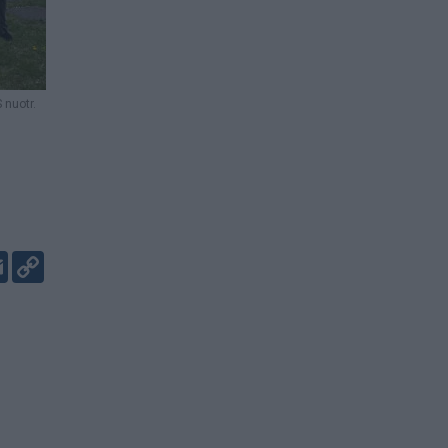
 nuotr.
er
kedIn
Email
Copy
Link