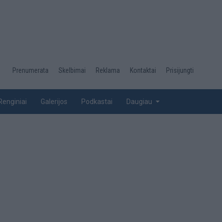
Desktop
Prenumerata
Skelbimai
Reklama
Kontaktai
Prisijungti
menu
top
Renginiai
Galerijos
Podkastai
Daugiau