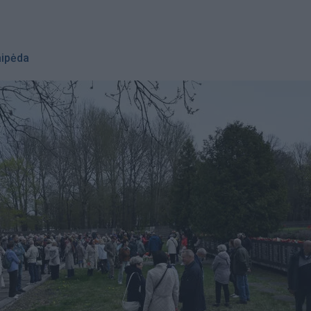
aipėda