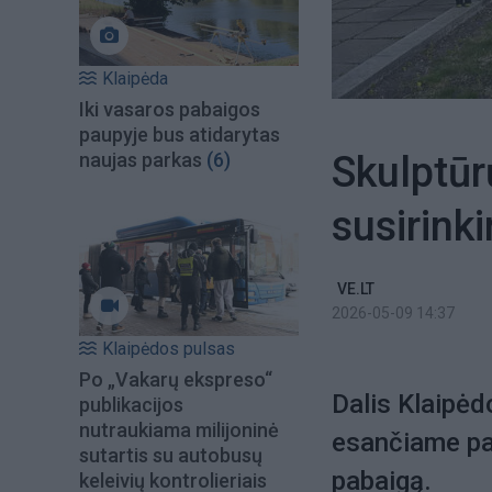
Klaipėda
Iki vasaros pabaigos
paupyje bus atidarytas
Skulptūrų
naujas parkas
(6)
susirin
VE.LT
2026-05-09 14:37
Klaipėdos pulsas
Po „Vakarų ekspreso“
Dalis Klaipėd
publikacijos
nutraukiama milijoninė
esančiame par
sutartis su autobusų
pabaigą.
keleivių kontrolieriais