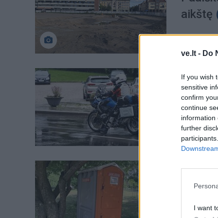
aikštę
ve.lt -
Do 
Klaipėd
If you wish 
sensitive in
Triukš
confirm you
įkliuvo
continue se
information 
further disc
participants
Downstream 
Klaipėd
Skylė t
Persona
tyrima
I want t