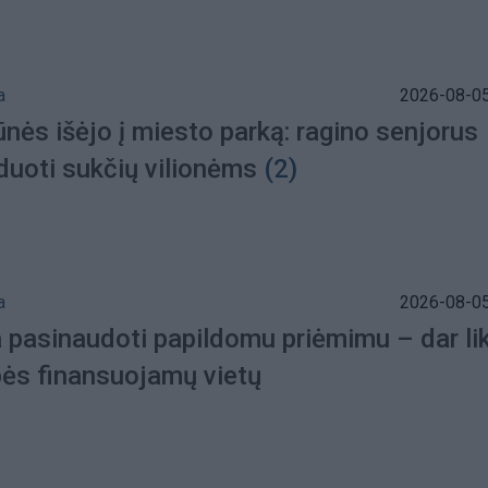
a
2026-08-05
nės išėjo į miesto parką: ragino senjorus
duoti sukčių vilionėms
(2)
a
2026-08-05
 pasinaudoti papildomu priėmimu – dar lik
bės finansuojamų vietų