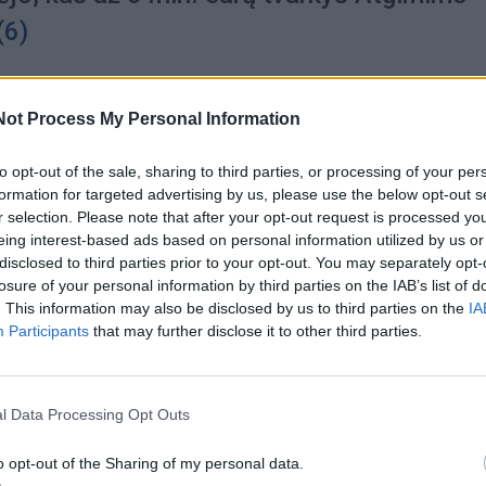
(6)
Not Process My Personal Information
a
2026-08-04
to opt-out of the sale, sharing to third parties, or processing of your per
formation for targeted advertising by us, please use the below opt-out s
mas gatvėse neliko nepastebėtas: Klaipėd
r selection. Please note that after your opt-out request is processed y
 motociklų ir automobilių vairuotojai
(2)
eing interest-based ads based on personal information utilized by us or
disclosed to third parties prior to your opt-out. You may separately opt-
losure of your personal information by third parties on the IAB’s list of
. This information may also be disclosed by us to third parties on the
IA
Participants
that may further disclose it to other third parties.
a
2026-08-04
ualete, pasipiktinę gyventojai ir policijos
l Data Processing Opt Outs
s: kas nutiko Klaipėdos Ąžuolyno parke
o opt-out of the Sharing of my personal data.