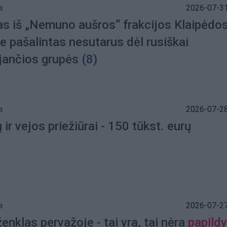
a
2026-07-31
kas iš „Nemuno aušros“ frakcijos Klaipėdo
e pašalintas nesutarus dėl rusiškai
jančios grupės
(8)
a
2026-07-28
ir vejos priežiūrai - 150 tūkst. eurų
a
2026-07-27
nklas pervažoje - tai yra, tai nėra
papildy