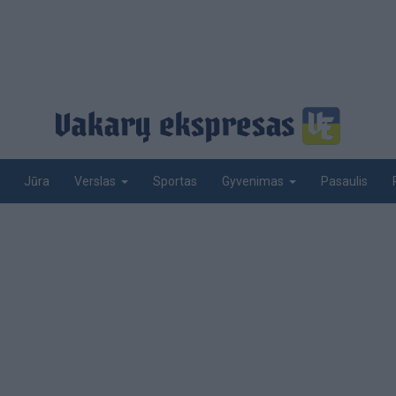
Jūra
Sportas
Pasaulis
Verslas
Gyvenimas