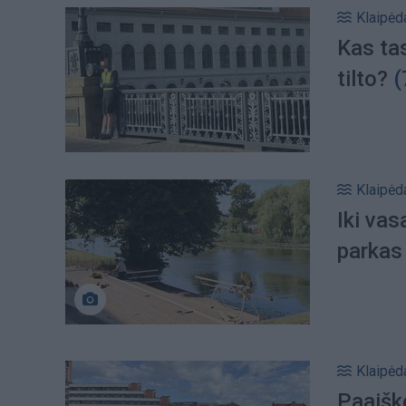
Klaipėd
Kas tas
tilto?
(
Klaipėd
Iki va
parkas
Klaipėd
Paaišk