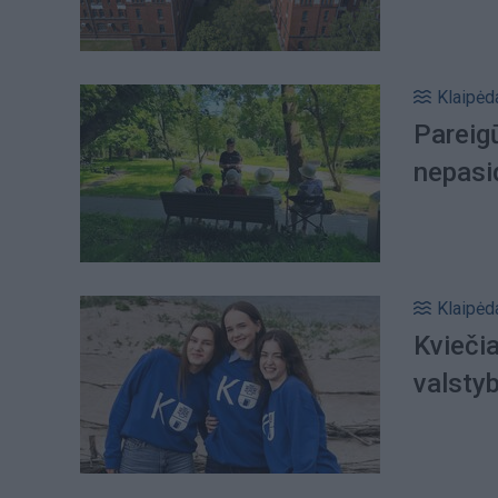
Klaipėd
Pareigū
nepasi
Klaipėd
Kviečia
valsty