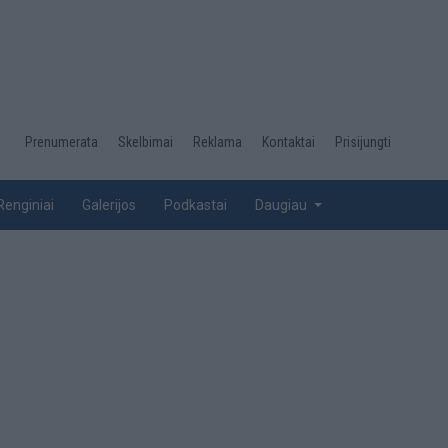
Desktop
Prenumerata
Skelbimai
Reklama
Kontaktai
Prisijungti
menu
top
Renginiai
Galerijos
Podkastai
Daugiau