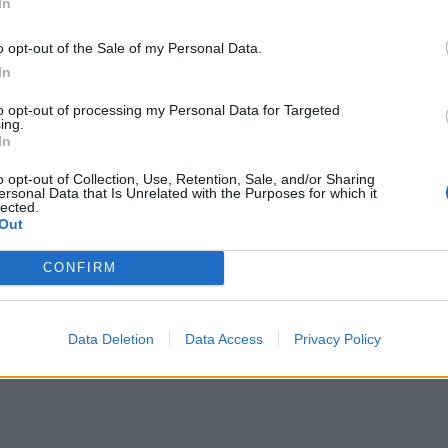
In
o opt-out of the Sale of my Personal Data.
In
a
2026-08-02
to opt-out of processing my Personal Data for Targeted
širdyje - kultūros magistro ir garbės pilie
ing.
In
imas
(11)
o opt-out of Collection, Use, Retention, Sale, and/or Sharing
ersonal Data that Is Unrelated with the Purposes for which it
lected.
Out
CONFIRM
a
2026-08-01
a švenčia 774-ąjį gimtadienį: miestiečių
 nemokami renginiai
(1)
Data Deletion
Data Access
Privacy Policy