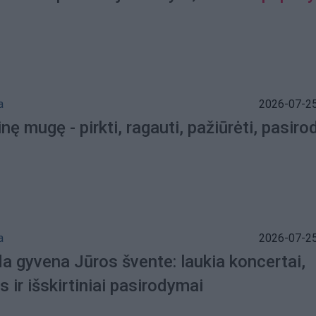
a
2026-07-25
inę mugę - pirkti, ragauti, pažiūrėti, pasiro
a
2026-07-25
a gyvena Jūros švente: laukia koncertai,
 ir išskirtiniai pasirodymai