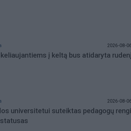
a
2026-08-06
 keliaujantiems į keltą bus atidaryta ruden
a
2026-08-06
dos universitetui suteiktas pedagogų ren
 statusas