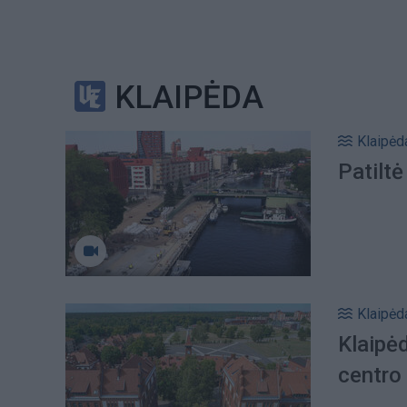
KLAIPĖDA
Klaipėd
Patiltė
Klaipėd
Klaipė
centro