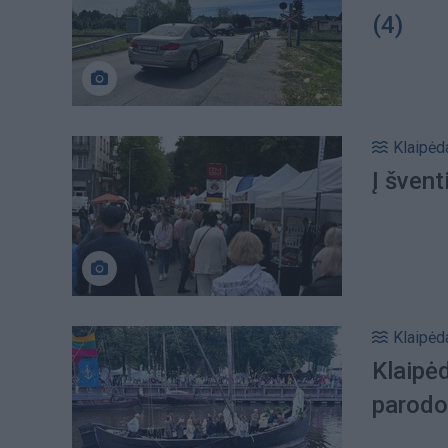
(4)
Klaipėd
Į švent
Klaipėd
Klaipėd
parodos