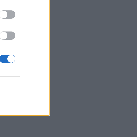
 07:09
čio
 07:29