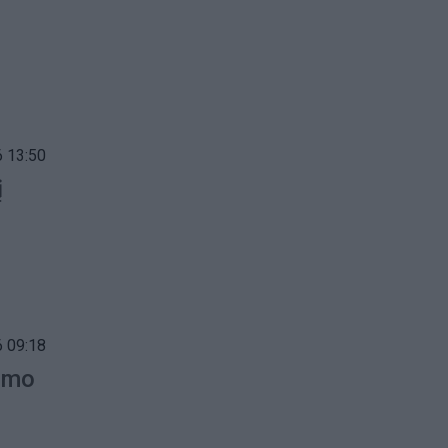
 13:50
į
 09:18
gimo