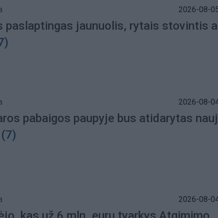
a
2026-08-05
 paslaptingas jaunuolis, rytais stovintis 
7)
a
2026-08-04
saros pabaigos paupyje bus atidarytas nau
(7)
a
2026-08-04
ėjo, kas už 6 mln. eurų tvarkys Atgimimo