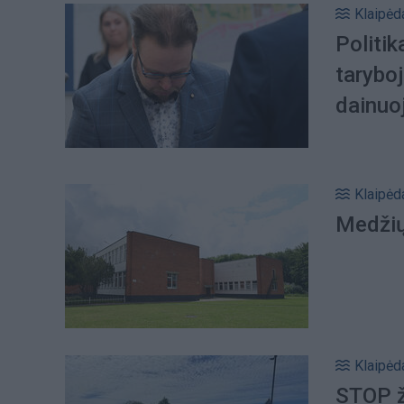
Klaipėd
Politi
taryboj
dainuo
Klaipėd
Medžių 
Klaipėd
STOP že