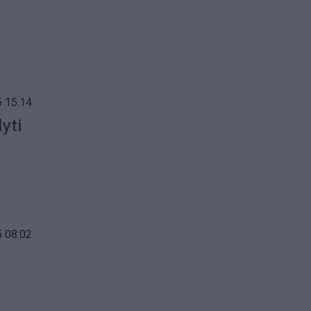
 15:14
dyti
 08:02