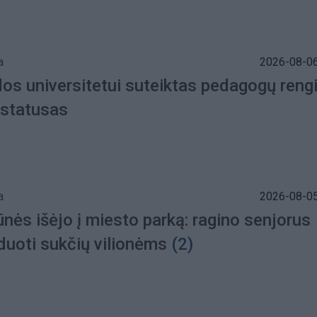
a
2026-08-06
dos universitetui suteiktas pedagogų ren
 statusas
a
2026-08-05
nės išėjo į miesto parką: ragino senjorus
duoti sukčių vilionėms
(2)