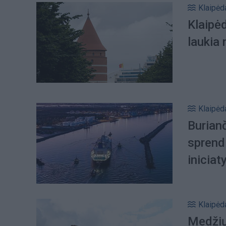
Klaipėd
Klaipėd
laukia
Klaipėd
Burianč
sprendi
iniciat
Klaipėd
Medžių 