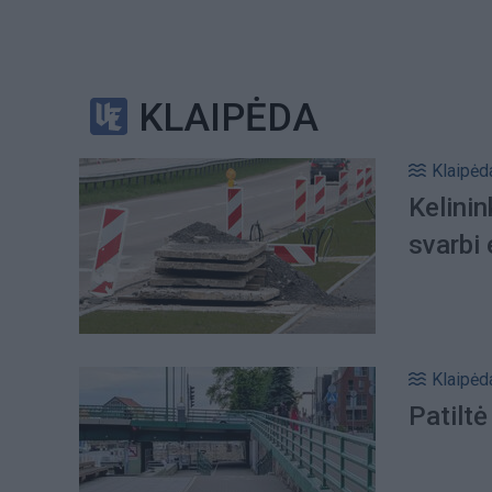
KLAIPĖDA
Klaipėd
Kelinin
svarbi 
Klaipėd
Patiltė