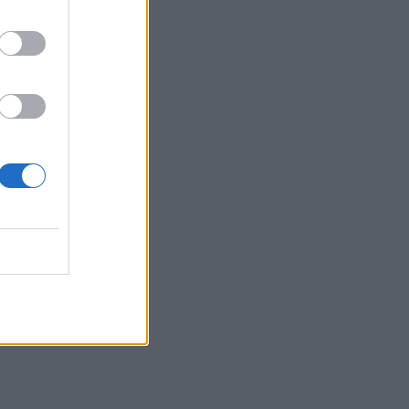
 07:08
 07:09
čio