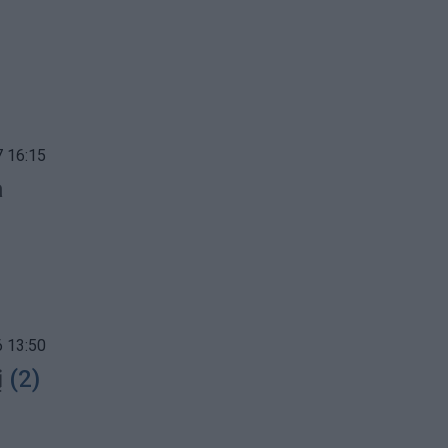
 16:15
a
 13:50
į
(2)