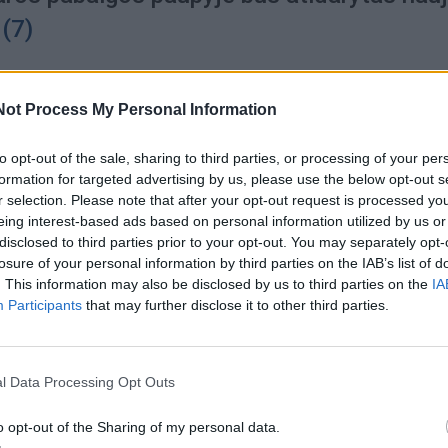
(7)
Not Process My Personal Information
a
2026-08-04
to opt-out of the sale, sharing to third parties, or processing of your per
formation for targeted advertising by us, please use the below opt-out s
ėjo, kas už 6 mln. eurų tvarkys Atgimimo
r selection. Please note that after your opt-out request is processed y
(6)
eing interest-based ads based on personal information utilized by us or
disclosed to third parties prior to your opt-out. You may separately opt-
losure of your personal information by third parties on the IAB’s list of
. This information may also be disclosed by us to third parties on the
IA
Participants
that may further disclose it to other third parties.
a
2026-08-04
mas gatvėse neliko nepastebėtas: Klaipėd
l Data Processing Opt Outs
 motociklų ir automobilių vairuotojai
(2)
o opt-out of the Sharing of my personal data.