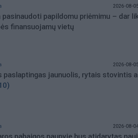
a
2026-08-05
 pasinaudoti papildomu priėmimu – dar lik
bės finansuojamų vietų
a
2026-08-05
 paslaptingas jaunuolis, rytais stovintis 
10)
a
2026-08-04
saros pabaigos paupyje bus atidarytas nau