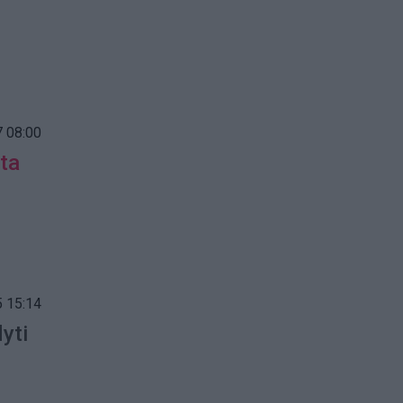
 08:00
ta
 15:14
dyti