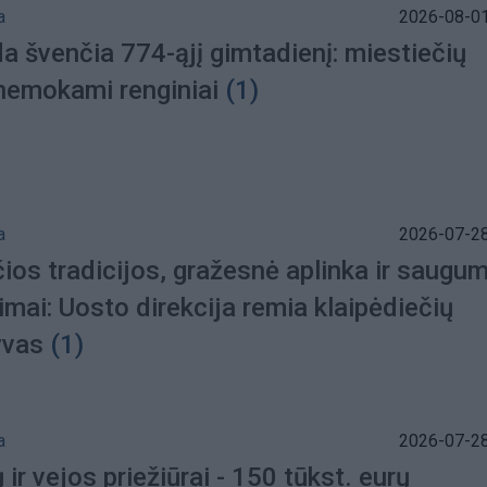
a
2026-08-01
a švenčia 774-ąjį gimtadienį: miestiečių
 nemokami renginiai
(1)
a
2026-07-28
ios tradicijos, gražesnė aplinka ir saugu
mai: Uosto direkcija remia klaipėdiečių
yvas
(1)
a
2026-07-28
ir vejos priežiūrai - 150 tūkst. eurų