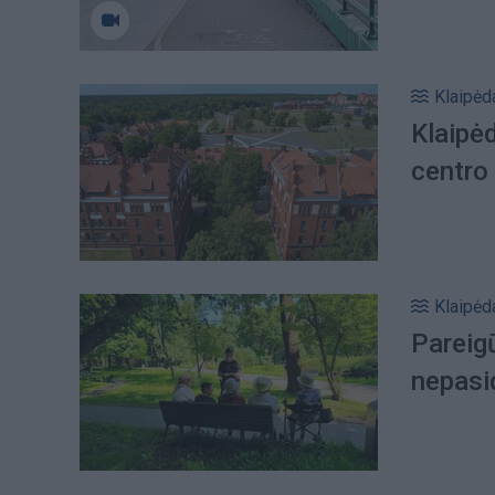
Klaipėd
Klaipė
centro
Klaipėd
Pareigū
nepasi