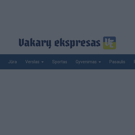
Jūra
Sportas
Pasaulis
Verslas
Gyvenimas