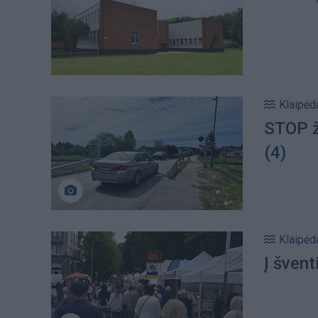
Klaipėd
STOP že
(4)
Klaipėd
Į švent