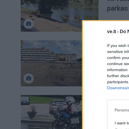
parkas
ve.lt -
Do 
Klaipėd
If you wish 
sensitive in
Paaišk
confirm you
aikštę
continue se
information 
further disc
participants
Downstream 
Klaipėd
Triukš
Persona
įkliuvo
I want t