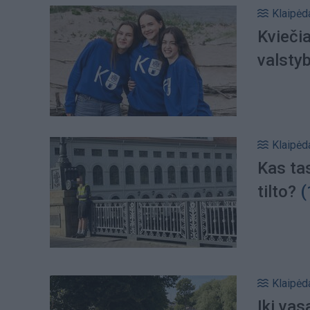
Klaipėd
Kviečia
valsty
Klaipėd
Kas tas
tilto?
(
Klaipėd
Iki va