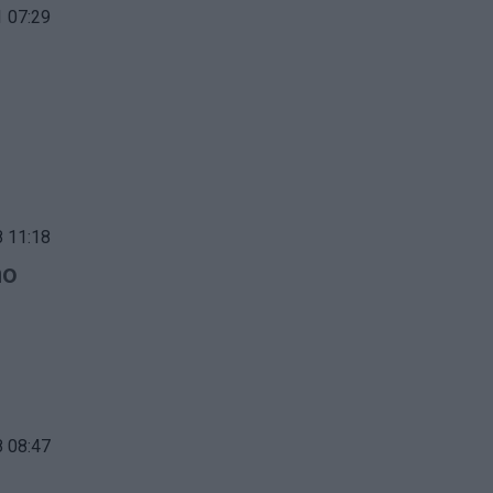
 07:29
 11:18
mo
 08:47