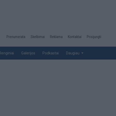
Desktop
Prenumerata
Skelbimai
Reklama
Kontaktai
Prisijungti
menu
top
Renginiai
Galerijos
Podkastai
Daugiau