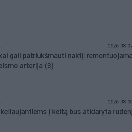
a
2026-08-07
kai gali patriukšmauti naktį: remontuojam
eismo arterija
(3)
a
2026-08-06
 keliaujantiems į keltą bus atidaryta ruden