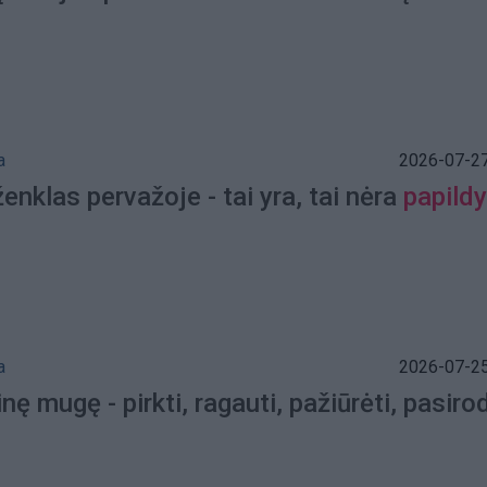
a
2026-07-27
nklas pervažoje - tai yra, tai nėra
papildy
a
2026-07-25
inę mugę - pirkti, ragauti, pažiūrėti, pasiro