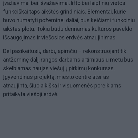
įvažiavimai bei išvažiavimai, lifto bei laiptinių vietos
funkciškai taps aikštės grindiniais. Elementai, kurie
buvo numatyti požeminei daliai, bus keičiami funkciniu
aikštės plotu. Tokiu būdu derinamas kultūros paveldo
išsaugojimas ir viešosios erdvės atnaujinimas.
Dėl pasikeitusių darbų apimčių – rekonstruojant tik
antžeminę dalį, rangos darbams artimiausiu metu bus
skelbiamas naujas viešųjų pirkimų konkursas.
Įgyvendinus projektą, miesto centre atsiras
atnaujinta, šiuolaikiška ir visuomenės poreikiams
pritaikyta viešoji erdvė.