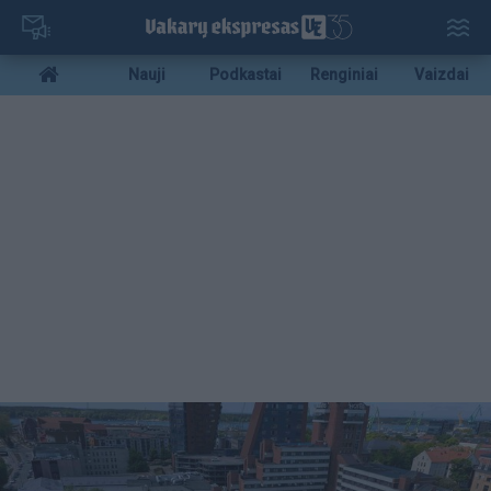
Pereiti
į
pagrindinį
Mobile
Nauji
Podkastai
Renginiai
Vaizdai
turinį
menu
bottom