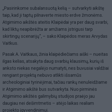
„Pasirinkome subalansuotą kelią – sutvarkyti aikštę
taip, kad ji taptų pilnaverte miesto erdve žmonėms.
Atgimimo aikštės ateitis Klaipėdai yra per daug svarbi,
kad liktų neapibrėžta ar amžiams įstrigusi tarp
skirtingų scenarijų“, – sako Klaipėdos meras Arvydas
Vaitkus.
Pasak A. Vaitkaus, žinia klaipėdiečiams aiški – nueitas
ilgas kelias, atsakyta daug svarbių klausimų, kurių iš
anksto niekas negalėjo numatyti, nes buvusiai valdžiai
rengiant projektą nebuvo atlikti išsamūs
archeologiniai tyrinėjimai, tačiau rankų nenuleidžiame
ir Atgimimo aikštė bus sutvarkyta. Nuo pirminės
Atgimimo aikštės galimybių studijos praėjo jau
daugiau nei dešimtmetis – atėjo laikas realiam
projekto įgyvendinimui.