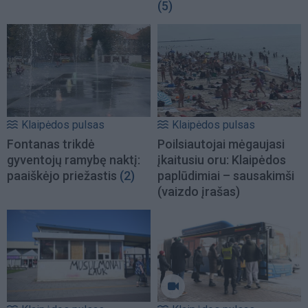
(5)
Klaipėdos pulsas
Klaipėdos pulsas
Fontanas trikdė
Poilsiautojai mėgaujasi
gyventojų ramybę naktį:
įkaitusiu oru: Klaipėdos
paaiškėjo priežastis
(2)
paplūdimiai – sausakimši
(vaizdo įrašas)