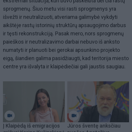
ekstremali situacija, kuri buvo paskelbta dėl čia rastų
sprogmenų. Šiuo metu visi rasti sprogmenys yra
išvežti ir neutralizuoti, atveriama galimybė vykdyti
aikštėje rastų istorinių struktūrų apsaugojimo darbus
ir tęsti rekonstrukciją. Pasak mero, nors sprogmenų
paieškos ir neutralizavimo darbai nebuvo iš anksto
numatyti ir planuoti bei gerokai apsunkino projekto
eigą, šiandien galima pasidžiaugti, kad teritorija miesto
centre yra išvalyta ir klaipėdiečiai gali jaustis saugiau.
Į Klaipėdą iš emigracijos
Jūros šventę anksčiau