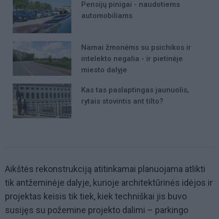
Pensijų pinigai - naudotiems
automobiliams
Namai žmonėms su psichikos ir
intelekto negalia - ir pietinėje
miesto dalyje
Kas tas paslaptingas jaunuolis,
rytais stovintis ant tilto?
Aikštės rekonstrukciją atitinkamai planuojama atlikti
tik antžeminėje dalyje, kurioje architektūrinės idėjos ir
projektas keisis tik tiek, kiek techniškai jis buvo
susijęs su požemine projekto dalimi – parkingo