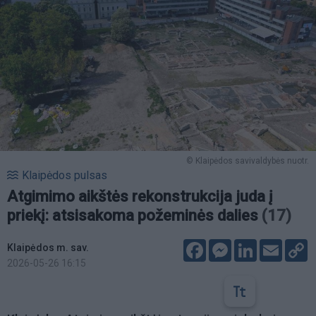
© Klaipėdos savivaldybės nuotr.
Klaipėdos pulsas
Atgimimo aikštės rekonstrukcija juda į
priekį: atsisakoma požeminės dalies
(17)
Facebook
Messenger
LinkedIn
Email
C
Klaipėdos m. sav.
L
2026-05-26 16:15