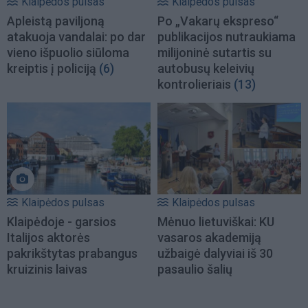
Klaipėdos pulsas
Klaipėdos pulsas
Apleistą paviljoną
Po „Vakarų ekspreso“
atakuoja vandalai: po dar
publikacijos nutraukiama
vieno išpuolio siūloma
milijoninė sutartis su
kreiptis į policiją
(6)
autobusų keleivių
kontrolieriais
(13)
Klaipėdos pulsas
Klaipėdos pulsas
Klaipėdoje - garsios
Mėnuo lietuviškai: KU
Italijos aktorės
vasaros akademiją
pakrikštytas prabangus
užbaigė dalyviai iš 30
kruizinis laivas
pasaulio šalių