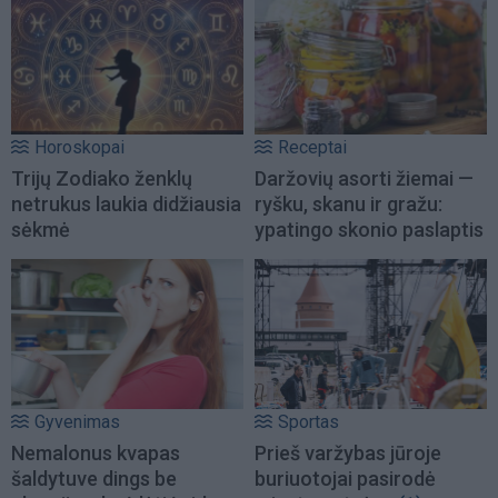
Horoskopai
Receptai
Trijų Zodiako ženklų
Daržovių asorti žiemai —
netrukus laukia didžiausia
ryšku, skanu ir gražu:
sėkmė
ypatingo skonio paslaptis
Gyvenimas
Sportas
Nemalonus kvapas
Prieš varžybas jūroje
šaldytuve dings be
buriuotojai pasirodė