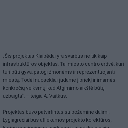
„Šis projektas Klaipėdai yra svarbus ne tik kaip
infrastruktūros objektas. Tai miesto centro erdvė, kuri
turi būti gyva, patogi žmonėms ir reprezentuojanti
miestą. Todėl nuosekliai judame į priekį ir imamės
konkrečių veiksmų, kad Atgimimo aikštė būtų
užbaigta“, – teigia A. Vaitkus.
Projektas buvo patvirtintas su požemine dalimi.
Lygiagrečiai bus atliekamos projekto korektūros,
kurios susijusios su parkingo ir jo priklausiniais