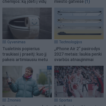
chemijos: ką įdėti į vidų
miesto gatvėse
(1)
Gyvenimas
Technologijos
Tualetinis popierius
„iPhone Air 2“ pasirodys
traukiasi į praeitį: kuo jį
2027 metais: laukia penki
pakeis artimiausiu metu
svarbūs atnaujinimai
Žmonės
Sportas