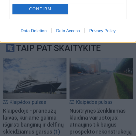
CONFIRM
Data Deletion
Data Access
Privacy Policy
TAIP PAT SKAITYKITE
Klaipėdos pulsas
Klaipėdos pulsas
Klaipėdoje - prancūzų
Nusitrynęs ženklinimas
laivas, kuriame galima
klaidina vairuotojus:
išgirsti banginių ir delfinų
atnaujins tik baigus
skleidžiamus garsus
(1)
prospekto rekonstrukciją