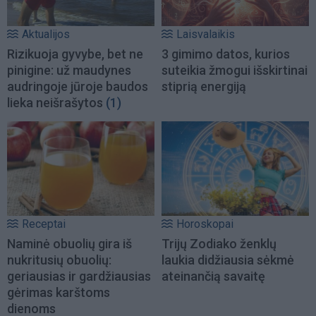
Aktualijos
Laisvalaikis
Rizikuoja gyvybe, bet ne
3 gimimo datos, kurios
pinigine: už maudynes
suteikia žmogui išskirtinai
audringoje jūroje baudos
stiprią energiją
lieka neišrašytos
(1)
Receptai
Horoskopai
Naminė obuolių gira iš
Trijų Zodiako ženklų
nukritusių obuolių:
laukia didžiausia sėkmė
geriausias ir gardžiausias
ateinančią savaitę
gėrimas karštoms
dienoms