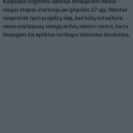
Klaipėdos Atgimimo aikštėje atnaujinami darbai –
naujas etapas startuoja jau gegužės 27-ąją. Miestas
nusprendė tęsti projektą taip, kad būtų sutvarkyta
viena svarbiausių viešųjų erdvių miesto centre, kartu
išsaugant čia aptiktus vertingus istorinius sluoksnius.