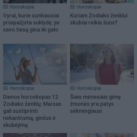
Horoskopai
Horoskopai
Vyrai, kurie sunkiausiai
Kuriam Zodiako ženklui
prisipažįsta suklydę: jie
skubiai reikia šuns?
savo tiesą gina iki galo
Horoskopai
Horoskopai
Dienos horoskopas 12
Šiais mėnesiais gimę
Zodiako ženklų: Marsas
žmonės yra patys
gali sustiprinti
sėkmingiausi
nekantrumą, ginčus ir
skubėjimą