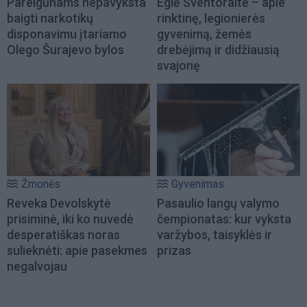
Pareigūnams nepavyksta
Eglė Šventoraitė – apie
baigti narkotikų
rinktinę, legionierės
disponavimu įtariamo
gyvenimą, žemės
Olego Šurajevo bylos
drebėjimą ir didžiausią
svajonę
Žmonės
Gyvenimas
Reveka Devolskytė
Pasaulio langų valymo
prisiminė, iki ko nuvedė
čempionatas: kur vyksta
desperatiškas noras
varžybos, taisyklės ir
sulieknėti: apie pasekmes
prizas
negalvojau