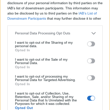
disclosure of your personal information by third parties on the
IAB’s list of downstream participants. This information may
also be disclosed by us to third parties on the
IAB’s List of
Downstream Participants
that may further disclose it to other
third parties.
Personal Data Processing Opt Outs
This site is protected by
I want to opt-out of the Sharing of my
personal data.
Sutinku su
taisyklėmis
reCAPTCHA and the Google
Opted In
Privacy Policy
and
Terms of
I want to opt-out of the Sale of my
Service
apply.
Personal Data.
Opted In
I want to opt-out of processing my
Personal Data for Targeted Advertising.
Opted In
I want to opt-out of Collection, Use,
Retention, Sale, and/or Sharing of my
Personal Data that Is Unrelated with the
Purposes for which it was collected.
Opted Out