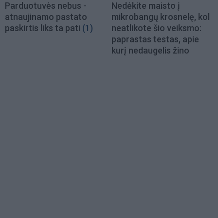
Parduotuvės nebus -
Nedėkite maisto į
atnaujinamo pastato
mikrobangų krosnelę, kol
paskirtis liks ta pati
(1)
neatlikote šio veiksmo:
paprastas testas, apie
kurį nedaugelis žino
Load
More