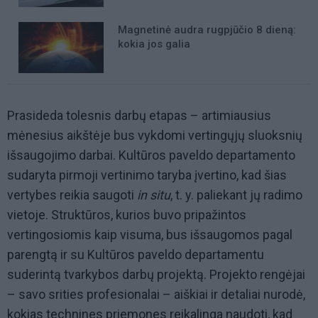
Magnetinė audra rugpjūčio 8 dieną:
kokia jos galia
Prasideda tolesnis darbų etapas – artimiausius
mėnesius aikštėje bus vykdomi vertingųjų sluoksnių
išsaugojimo darbai. Kultūros paveldo departamento
sudaryta pirmoji vertinimo taryba įvertino, kad šias
vertybes reikia saugoti
in situ
, t. y. paliekant jų radimo
vietoje. Struktūros, kurios buvo pripažintos
vertingosiomis kaip visuma, bus išsaugomos pagal
parengtą ir su Kultūros paveldo departamentu
suderintą tvarkybos darbų projektą. Projekto rengėjai
– savo srities profesionalai – aiškiai ir detaliai nurodė,
kokias technines priemones reikalinga naudoti, kad