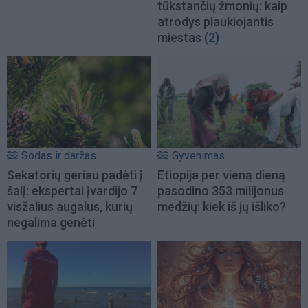
tūkstančių žmonių: kaip
atrodys plaukiojantis
miestas
(2)
Sodas ir daržas
Gyvenimas
Sekatorių geriau padėti į
Etiopija per vieną dieną
šalį: ekspertai įvardijo 7
pasodino 353 milijonus
visžalius augalus, kurių
medžių: kiek iš jų išliko?
negalima genėti