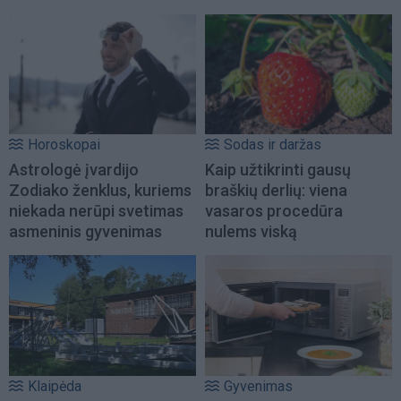
Horoskopai
Sodas ir daržas
Astrologė įvardijo
Kaip užtikrinti gausų
Zodiako ženklus, kuriems
braškių derlių: viena
niekada nerūpi svetimas
vasaros procedūra
asmeninis gyvenimas
nulems viską
Klaipėda
Gyvenimas