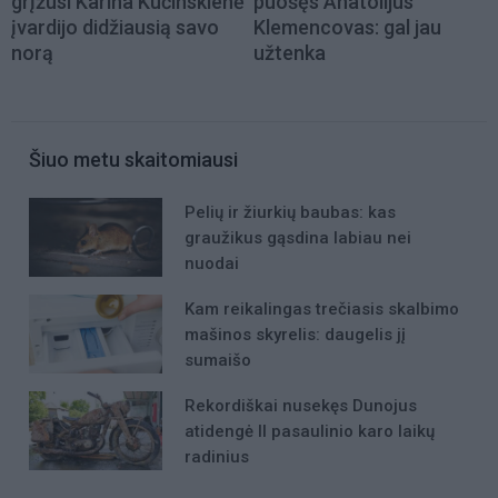
grįžusi Karina Kučinskienė
puošęs Anatolijus
įvardijo didžiausią savo
Klemencovas: gal jau
norą
užtenka
Šiuo metu skaitomiausi
Pelių ir žiurkių baubas: kas
graužikus gąsdina labiau nei
nuodai
Kam reikalingas trečiasis skalbimo
mašinos skyrelis: daugelis jį
sumaišo
Rekordiškai nusekęs Dunojus
atidengė II pasaulinio karo laikų
radinius