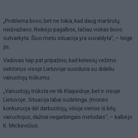
„Problema buvo, bet ne tokia, kad daug maršrutų
neišvažiavo. Reikėjo pagalbos, tačiau viskas buvo
sutvarkyta. Šiuo metu situacija yra suvaldyta“, – teigė
jis.
Vadovas taip pat pripažino, kad keleivių vežimo
sektorius visoje Lietuvoje susiduria su dideliu
vairuotojų trūkumu.
„Vairuotojų trūksta ne tik Klaipėdoje, bet ir visoje
Lietuvoje. Situacija labai sudėtinga. Įmonės
konkuruoja dėl darbuotojų, vilioja vienos iš kitų
vairuotojus, dažnai negarbingais metodais“, – kalbėjo
K. Mickevičius.