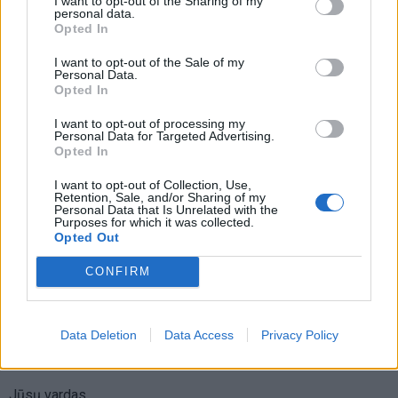
I want to opt-out of the Sharing of my
vaidmenys išliks Lietuvos teatro
personal data.
istorijoje“
Opted In
I want to opt-out of the Sale of my
Personal Data.
Opted In
I want to opt-out of processing my
Personal Data for Targeted Advertising.
Opted In
Raktažodžiai
kautra
Kęstutis Mickevičius
andrius žukas
I want to opt-out of Collection, Use,
Retention, Sale, and/or Sharing of my
Alina Mikalauskė
Personal Data that Is Unrelated with the
Purposes for which it was collected.
Opted Out
CONFIRM
Komentarai
Data Deletion
Data Access
Privacy Policy
Rašyti komentarą
Jūsų vardas