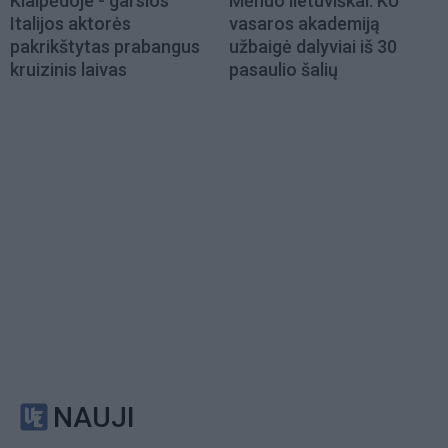
Klaipėdoje - garsios
Mėnuo lietuviškai: KU
Italijos aktorės
vasaros akademiją
pakrikštytas prabangus
užbaigė dalyviai iš 30
kruizinis laivas
pasaulio šalių
NAUJI