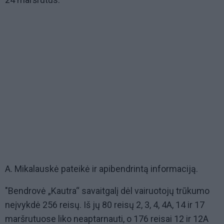
A. Mikalauskė pateikė ir apibendrintą informaciją.
"Bendrovė „Kautra“ savaitgalį dėl vairuotojų trūkumo
neįvykdė 256 reisų. Iš jų 80 reisų 2, 3, 4, 4A, 14 ir 17
maršrutuose liko neaptarnauti, o 176 reisai 12 ir 12A