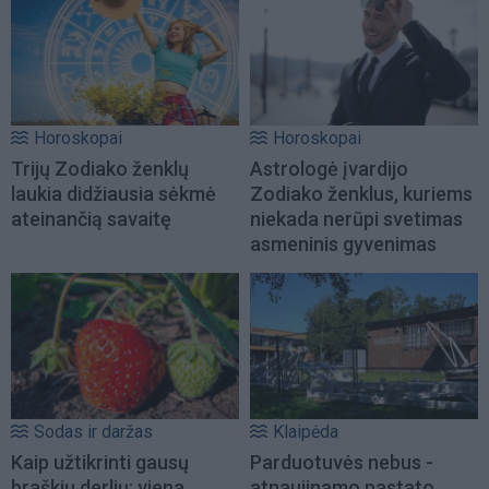
Horoskopai
Horoskopai
Trijų Zodiako ženklų
Astrologė įvardijo
laukia didžiausia sėkmė
Zodiako ženklus, kuriems
ateinančią savaitę
niekada nerūpi svetimas
asmeninis gyvenimas
Sodas ir daržas
Klaipėda
Kaip užtikrinti gausų
Parduotuvės nebus -
braškių derlių: viena
atnaujinamo pastato