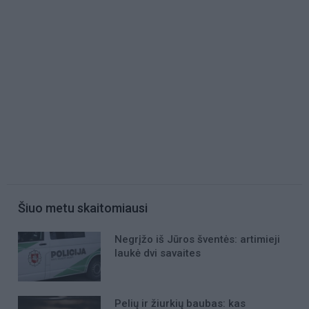
Šiuo metu skaitomiausi
Negrįžo iš Jūros šventės: artimieji
laukė dvi savaites
Pelių ir žiurkių baubas: kas