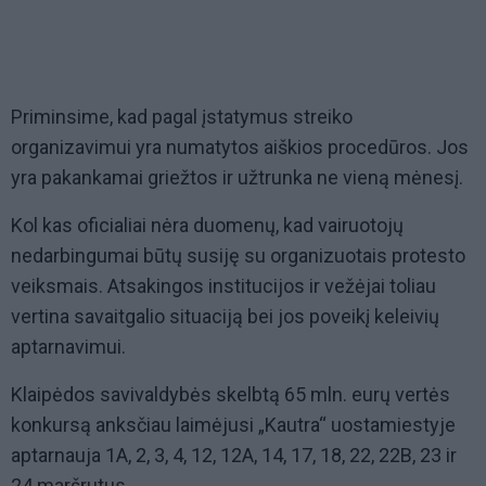
Priminsime, kad pagal įstatymus streiko
organizavimui yra numatytos aiškios procedūros. Jos
yra pakankamai griežtos ir užtrunka ne vieną mėnesį.
Kol kas oficialiai nėra duomenų, kad vairuotojų
nedarbingumai būtų susiję su organizuotais protesto
veiksmais. Atsakingos institucijos ir vežėjai toliau
vertina savaitgalio situaciją bei jos poveikį keleivių
aptarnavimui.
Klaipėdos savivaldybės skelbtą 65 mln. eurų vertės
konkursą anksčiau laimėjusi „Kautra“ uostamiestyje
aptarnauja 1A, 2, 3, 4, 12, 12A, 14, 17, 18, 22, 22B, 23 ir
24 maršrutus.