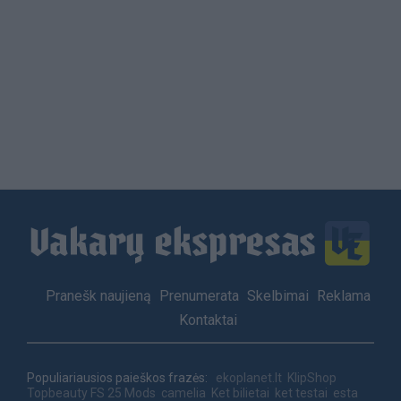
Load
More
Footer
Pranešk naujieną
Prenumerata
Skelbimai
Reklama
menu
Kontaktai
Populiariausios paieškos frazės:
ekoplanet.lt
KlipShop
Topbeauty
FS 25 Mods
camelia
Ket bilietai
ket testai
esta