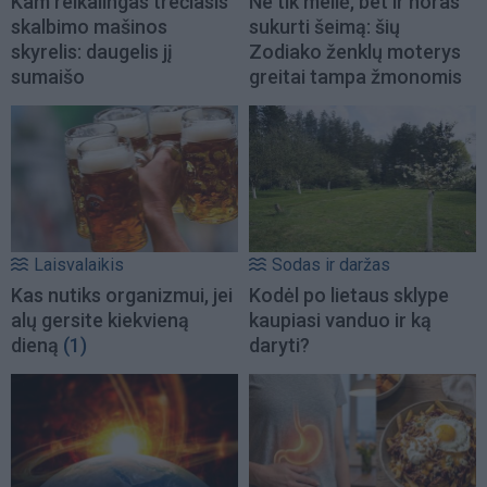
Kam reikalingas trečiasis
Ne tik meilė, bet ir noras
skalbimo mašinos
sukurti šeimą: šių
skyrelis: daugelis jį
Zodiako ženklų moterys
sumaišo
greitai tampa žmonomis
Laisvalaikis
Sodas ir daržas
Kas nutiks organizmui, jei
Kodėl po lietaus sklype
alų gersite kiekvieną
kaupiasi vanduo ir ką
dieną
(1)
daryti?