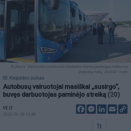
© „Kauta“ didžiaisiais autobusais Klaipėdos mieste paslaugas teikia nuo
praėjusių metų. „Kautos“ nuotr.
Klaipėdos pulsas
Autobusų vairuotojai masiškai „susirgo“,
buvęs darbuotojas paminėjo streiką
(20)
Facebook
Messenger
LinkedIn
Email
C
VE.LT
L
2026-06-08 13:48