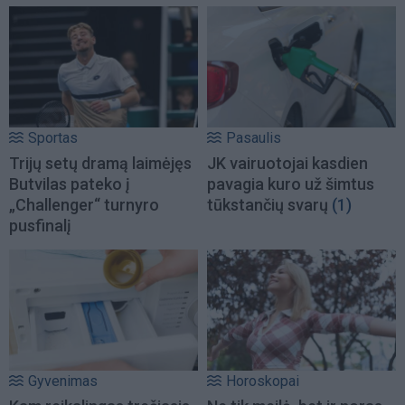
Sportas
Pasaulis
Trijų setų dramą laimėjęs
JK vairuotojai kasdien
Butvilas pateko į
pavagia kuro už šimtus
„Challenger“ turnyro
tūkstančių svarų
(1)
pusfinalį
Gyvenimas
Horoskopai