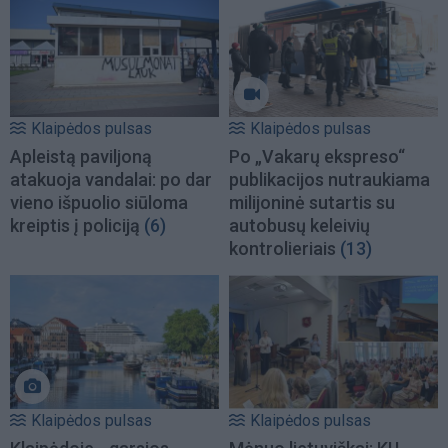
Klaipėdos pulsas
Klaipėdos pulsas
Apleistą paviljoną
Po „Vakarų ekspreso“
atakuoja vandalai: po dar
publikacijos nutraukiama
vieno išpuolio siūloma
milijoninė sutartis su
kreiptis į policiją
(6)
autobusų keleivių
kontrolieriais
(13)
Klaipėdos pulsas
Klaipėdos pulsas