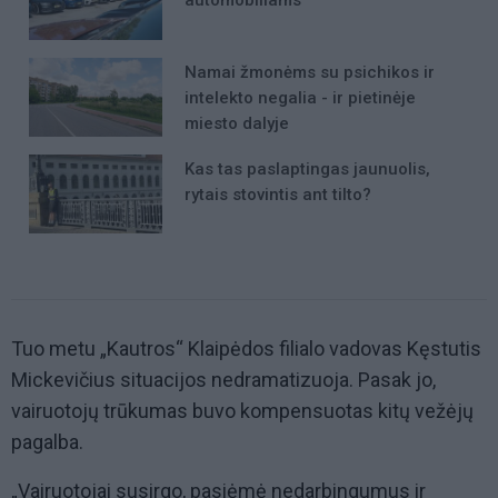
automobiliams
Namai žmonėms su psichikos ir
intelekto negalia - ir pietinėje
miesto dalyje
Kas tas paslaptingas jaunuolis,
rytais stovintis ant tilto?
Tuo metu „Kautros“ Klaipėdos filialo vadovas Kęstutis
Mickevičius situacijos nedramatizuoja. Pasak jo,
vairuotojų trūkumas buvo kompensuotas kitų vežėjų
pagalba.
„Vairuotojai susirgo, pasiėmė nedarbingumus ir