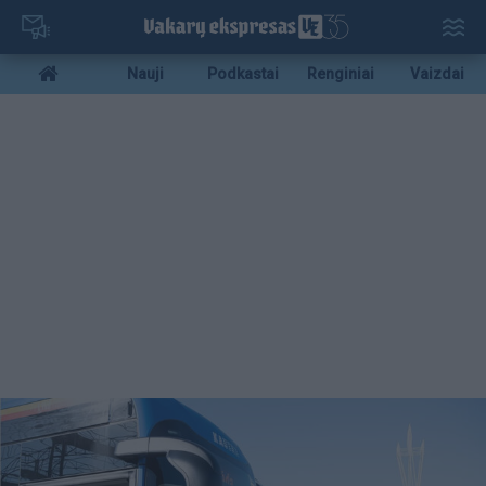
Pereiti
į
pagrindinį
Mobile
Nauji
Podkastai
Renginiai
Vaizdai
turinį
menu
bottom