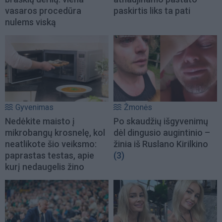
vasaros procedūra
paskirtis liks ta pati
nulems viską
Gyvenimas
Žmonės
Nedėkite maisto į
Po skaudžių išgyvenimų
mikrobangų krosnelę, kol
dėl dingusio augintinio –
neatlikote šio veiksmo:
žinia iš Ruslano Kirilkino
paprastas testas, apie
(3)
kurį nedaugelis žino