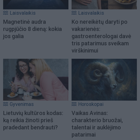
Laisvalaikis
Laisvalaikis
Magnetinė audra
Ko nereikėtų daryti po
rugpjūčio 8 dieną: kokia
vakarienės:
jos galia
gastroenterologai davė
tris patarimus sveikam
virškinimui
Gyvenimas
Horoskopai
Lietuvių kultūros kodas:
Vaikas Avinas:
ką reikia žinoti prieš
charakterio bruožai,
pradedant bendrauti?
talentai ir auklėjimo
patarimai