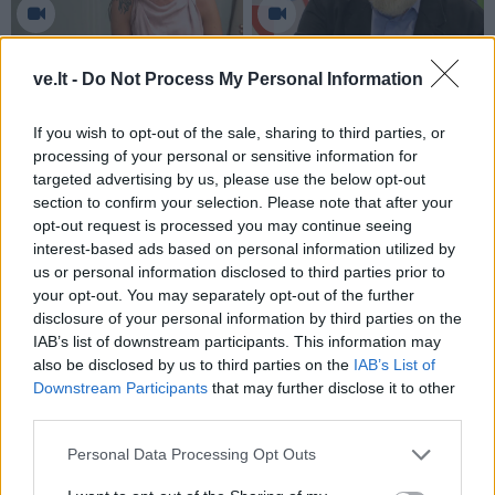
Į Klaipėdą iš emigracijos
Jūros šventę anksčiau
grįžusi Karina Kučinskienė
puošęs Anatolijus
ve.lt -
Do Not Process My Personal Information
įvardijo didžiausią savo
Klemencovas: gal jau
norą
užtenka
If you wish to opt-out of the sale, sharing to third parties, or
processing of your personal or sensitive information for
targeted advertising by us, please use the below opt-out
section to confirm your selection. Please note that after your
opt-out request is processed you may continue seeing
Šiuo metu skaitomiausi
interest-based ads based on personal information utilized by
us or personal information disclosed to third parties prior to
Geltonuoja agurkų lapai: kalta ne
your opt-out. You may separately opt-out of the further
liga, o viena dažna klaida
disclosure of your personal information by third parties on the
IAB’s list of downstream participants. This information may
also be disclosed by us to third parties on the
IAB’s List of
Rekordiškai nusekęs Dunojus
Downstream Participants
that may further disclose it to other
atidengė II pasaulinio karo laikų
third parties.
radinius
Personal Data Processing Opt Outs
Mirė garsi lietuvių aktorė: „Jos