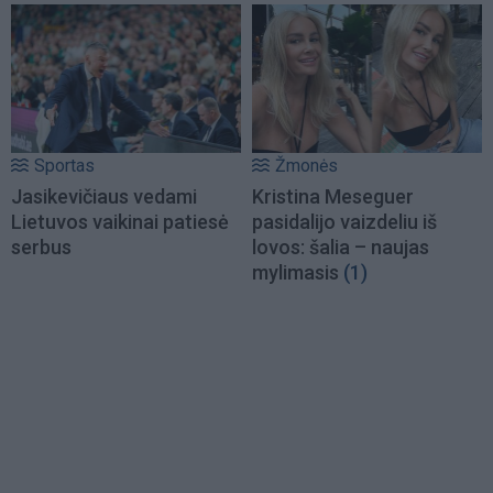
Sportas
Žmonės
Jasikevičiaus vedami
Kristina Meseguer
Lietuvos vaikinai patiesė
pasidalijo vaizdeliu iš
serbus
lovos: šalia – naujas
mylimasis
(1)