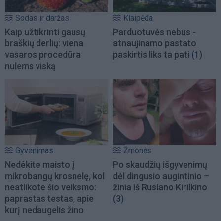
Sodas ir daržas
Klaipėda
Kaip užtikrinti gausų
Parduotuvės nebus -
braškių derlių: viena
atnaujinamo pastato
vasaros procedūra
paskirtis liks ta pati
(1)
nulems viską
Gyvenimas
Žmonės
Nedėkite maisto į
Po skaudžių išgyvenimų
mikrobangų krosnelę, kol
dėl dingusio augintinio –
neatlikote šio veiksmo:
žinia iš Ruslano Kirilkino
paprastas testas, apie
(3)
kurį nedaugelis žino