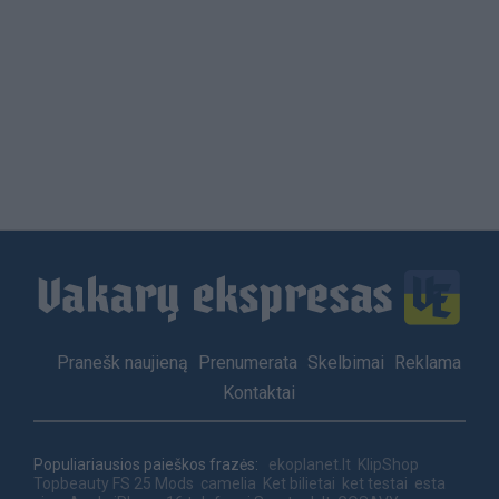
Load
More
Footer
Pranešk naujieną
Prenumerata
Skelbimai
Reklama
menu
Kontaktai
Populiariausios paieškos frazės:
ekoplanet.lt
KlipShop
Topbeauty
FS 25 Mods
camelia
Ket bilietai
ket testai
esta