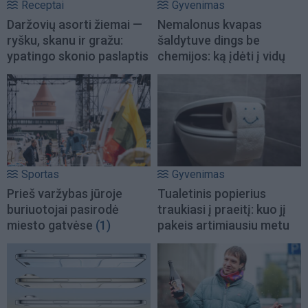
Receptai
Gyvenimas
Daržovių asorti žiemai —
Nemalonus kvapas
ryšku, skanu ir gražu:
šaldytuve dings be
ypatingo skonio paslaptis
chemijos: ką įdėti į vidų
Sportas
Gyvenimas
Prieš varžybas jūroje
Tualetinis popierius
buriuotojai pasirodė
traukiasi į praeitį: kuo jį
miesto gatvėse
(1)
pakeis artimiausiu metu