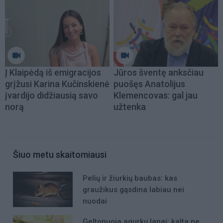
Į Klaipėdą iš emigracijos
Jūros šventę anksčiau
grįžusi Karina Kučinskienė
puošęs Anatolijus
įvardijo didžiausią savo
Klemencovas: gal jau
norą
užtenka
Šiuo metu skaitomiausi
Pelių ir žiurkių baubas: kas
graužikus gąsdina labiau nei
nuodai
Geltonuoja agurkų lapai: kalta ne