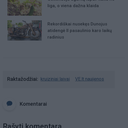
liga, o viena dažna klaida
Rekordiškai nusekęs Dunojus
atidengė II pasaulinio karo laikų
radinius
Raktažodžiai
kruiziniai laivai
VE.lt naujienos
Komentarai
Rašyti komentarą