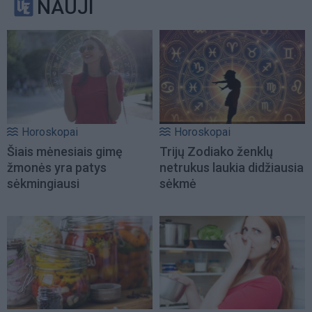
NAUJI
Horoskopai
Horoskopai
Šiais mėnesiais gimę
Trijų Zodiako ženklų
žmonės yra patys
netrukus laukia didžiausia
sėkmingiausi
sėkmė