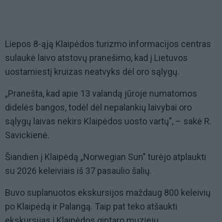
Liepos 8-ąją Klaipėdos turizmo informacijos centras
sulaukė laivo atstovų pranešimo, kad į Lietuvos
uostamiestį kruizas neatvyks dėl oro sąlygų.
„Pranešta, kad apie 13 valandą jūroje numatomos
didelės bangos, todėl dėl nepalankių laivybai oro
sąlygų laivas nekirs Klaipėdos uosto vartų", – sakė R.
Savickienė.
Šiandien į Klaipėdą „Norwegian Sun" turėjo atplaukti
su 2026 keleiviais iš 37 pasaulio šalių.
Buvo suplanuotos ekskursijos maždaug 800 keleivių
po Klaipėdą ir Palangą. Taip pat teko atšaukti
ekskursijas į Klaipėdos gintaro muziejų.