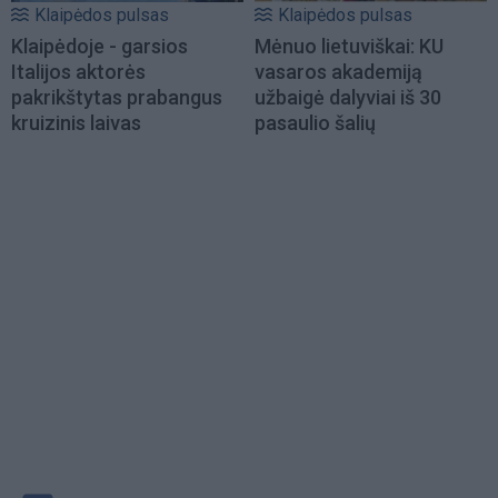
Klaipėdos pulsas
Klaipėdos pulsas
Klaipėdoje - garsios
Mėnuo lietuviškai: KU
Italijos aktorės
vasaros akademiją
pakrikštytas prabangus
užbaigė dalyviai iš 30
kruizinis laivas
pasaulio šalių