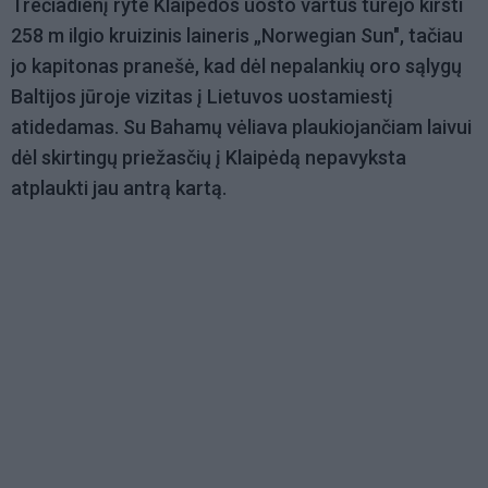
Trečiadienį ryte Klaipėdos uosto vartus turėjo kirsti
258 m ilgio kruizinis laineris „Norwegian Sun", tačiau
jo kapitonas pranešė, kad dėl nepalankių oro sąlygų
Baltijos jūroje vizitas į Lietuvos uostamiestį
atidedamas. Su Bahamų vėliava plaukiojančiam laivui
dėl skirtingų priežasčių į Klaipėdą nepavyksta
atplaukti jau antrą kartą.