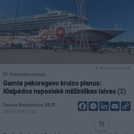
© VE.lt archyvo nuotr.
Klaipėdos pulsas
Gamta pakoregavo kruizo planus:
Klaipėdos nepasiekė milžiniškas laivas
(2)
Facebook
Messenger
LinkedIn
Email
C
,
Paulius Matulevičius
VE.LT
L
2026-07-08 11:20