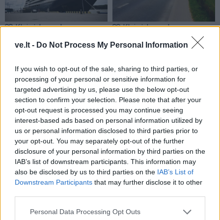
Klaipėdos pulsas
Klaipėdos pulsas
Klaipėdoje - prancūzų
Nusitrynęs ženklinimas
ve.lt -
Do Not Process My Personal Information
laivas, kuriame galima
klaidina vairuotojus:
išgirsti banginių ir delfinų
atnaujins tik baigus
If you wish to opt-out of the sale, sharing to third parties, or
skleidžiamus garsus
(1)
prospekto rekonstrukciją
processing of your personal or sensitive information for
(5)
targeted advertising by us, please use the below opt-out
section to confirm your selection. Please note that after your
opt-out request is processed you may continue seeing
interest-based ads based on personal information utilized by
us or personal information disclosed to third parties prior to
your opt-out. You may separately opt-out of the further
disclosure of your personal information by third parties on the
IAB’s list of downstream participants. This information may
Klaipėdos pulsas
Klaipėdos pulsas
also be disclosed by us to third parties on the
IAB’s List of
Downstream Participants
that may further disclose it to other
Fontanas trikdė
Poilsiautojai mėgaujasi
third parties.
gyventojų ramybę naktį:
įkaitusiu oru: Klaipėdos
paaiškėjo priežastis
(2)
paplūdimiai – sausakimši
Personal Data Processing Opt Outs
(vaizdo įrašas)