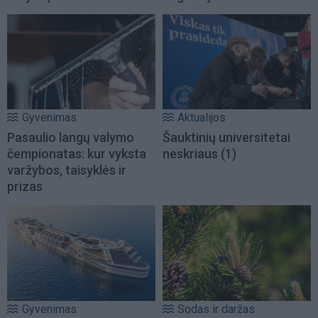
Gyvenimas
Aktualijos
Pasaulio langų valymo
Šauktinių universitetai
čempionatas: kur vyksta
neskriaus
(1)
varžybos, taisyklės ir
prizas
Gyvenimas
Sodas ir daržas