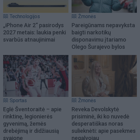
Technologijos
Žmonės
„iPhone Air 2“ pasirodys
Pareigūnams nepavyksta
2027 metais: laukia penki
baigti narkotikų
svarbūs atnaujinimai
disponavimu įtariamo
Olego Šurajevo bylos
Sportas
Žmonės
Eglė Šventoraitė – apie
Reveka Devolskytė
rinktinę, legionierės
prisiminė, iki ko nuvedė
gyvenimą, žemės
desperatiškas noras
drebėjimą ir didžiausią
sulieknėti: apie pasekmes
svajonę
negalvojau