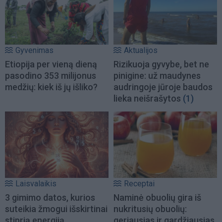
Gyvenimas
Aktualijos
Etiopija per vieną dieną
Rizikuoja gyvybe, bet ne
pasodino 353 milijonus
pinigine: už maudynes
medžių: kiek iš jų išliko?
audringoje jūroje baudos
lieka neišrašytos
(1)
Laisvalaikis
Receptai
3 gimimo datos, kurios
Naminė obuolių gira iš
suteikia žmogui išskirtinai
nukritusių obuolių:
stiprią energiją
geriausias ir gardžiausias