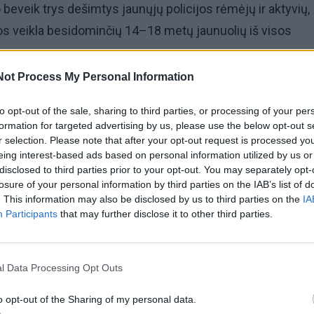
 beveik trys dešimtys jaunųjų policijos rėmėjų ir aktyvių,
os veikla besidominčių 14–18 metų jaunuolių iš visos
es.
Not Process My Personal Information
licijos pareigūnai rengė įvairius su policijos veikla –
to opt-out of the sale, sharing to third parties, or processing of your per
ais, kinologija, eismo priežiūra ir kt. – susijusius užsiėm
formation for targeted advertising by us, please use the below opt-out s
r selection. Please note that after your opt-out request is processed y
žiūrėti policijos naudojamą įrangą, transporto priemones
eing interest-based ads based on personal information utilized by us or
disclosed to third parties prior to your opt-out. You may separately opt-
i pirštų atspaudus, taikyti prevencines priemones ir pan
losure of your personal information by third parties on the IAB’s list of
. This information may also be disclosed by us to third parties on the
IA
rios komandinės sportinės ir loginės varžybos, viktorinos 
Participants
that may further disclose it to other third parties.
ai teisės ir saugumo temomis", - pranešė Klaipėdos apskr
l Data Processing Opt Outs
noti ir Klaipėdos apskrities VPK skelbto konkurso „Pažink
o opt-out of the Sharing of my personal data.