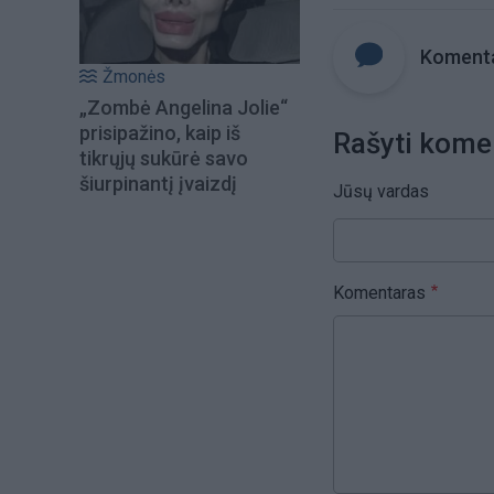
Komenta
Žmonės
„Zombė Angelina Jolie“
prisipažino, kaip iš
Rašyti kome
tikrųjų sukūrė savo
šiurpinantį įvaizdį
Jūsų vardas
Komentaras