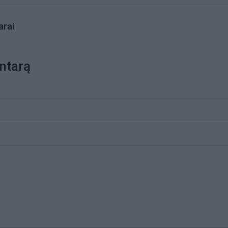
rai
ntarą