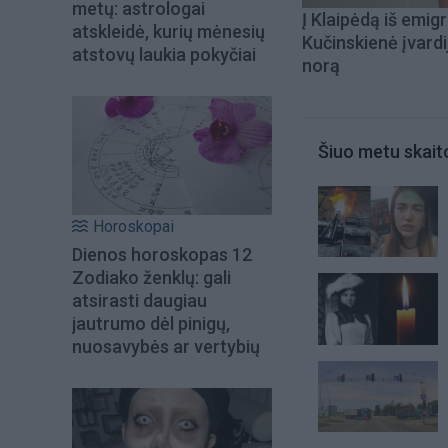
metų: astrologai
Į Klaipėdą iš emigr
atskleidė, kurių mėnesių
Kučinskienė įvardi
atstovų laukia pokyčiai
norą
Šiuo metu skait
Horoskopai
Dienos horoskopas 12
Zodiako ženklų: gali
atsirasti daugiau
jautrumo dėl pinigų,
nuosavybės ar vertybių