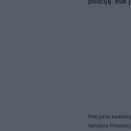
policiją. Būk 
Prie jūros esančio
tarnybos Prevenci