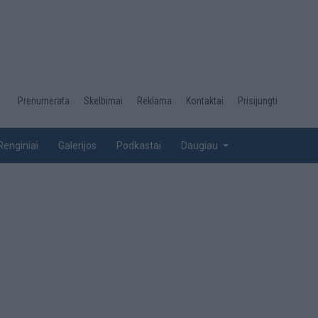
Desktop
Prenumerata
Skelbimai
Reklama
Kontaktai
Prisijungti
menu
top
Renginiai
Galerijos
Podkastai
Daugiau