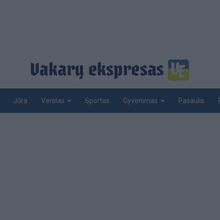
Jūra
Sportas
Pasaulis
Verslas
Gyvenimas