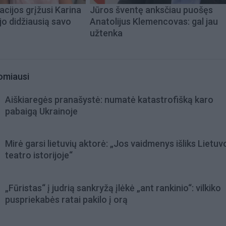
acijos grįžusi Karina
Jūros šventę anksčiau puošęs
jo didžiausią savo
Anatolijus Klemencovas: gal jau
užtenka
omiausi
Aiškiaregės pranašystė: numatė katastrofišką karo
pabaigą Ukrainoje
Mirė garsi lietuvių aktorė: „Jos vaidmenys išliks Lietuv
teatro istorijoje“
„Fūristas“ į judrią sankryžą įlėkė „ant rankinio“: vilkiko
puspriekabės ratai pakilo į orą