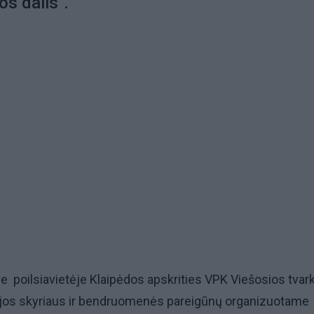
jos dalis".
je poilsiavietėje Klaipėdos apskrities VPK Viešosios tvar
jos skyriaus ir bendruomenės pareigūnų organizuotame