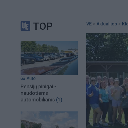
TOP
VE
>
Aktualijos
>
Kl
Auto
Pensijų pinigai -
naudotiems
automobiliams
(1)