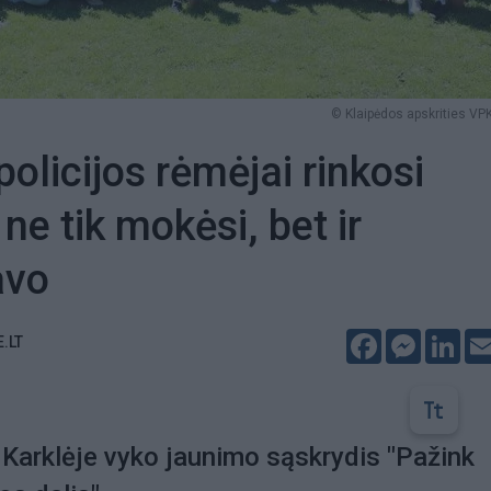
© Klaipėdos apskrities VPK
policijos rėmėjai rinkosi
 ne tik mokėsi, bet ir
avo
Facebook
Messeng
Lin
E.LT
Karklėje vyko jaunimo sąskrydis "Pažink