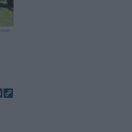
 nuotr.
er
kedIn
Email
Copy
Link