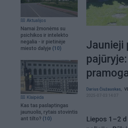
Aktualijos
Namai žmonėms su
psichikos ir intelekto
Jaunieji 
negalia - ir pietinėje
miesto dalyje
(10)
pajūryje:
pramog
,
Darius Čiužauskas
V
2025-07-03 14:07
Klaipėda
Kas tas paslaptingas
jaunuolis, rytais stovintis
Liepos 1–2 d 
ant tilto?
(10)