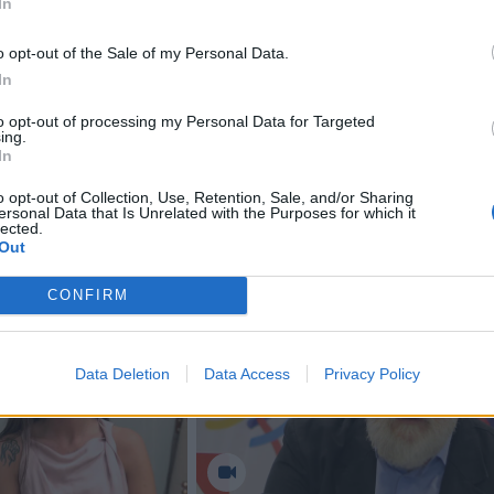
In
profesiją“ nugalėtojai.
o opt-out of the Sale of my Personal Data.
i kūrė vaizdo filmukus ar kitu formatu pristatė policijos
In
ą jaunimui patrauklia forma.
to opt-out of processing my Personal Data for Targeted
ing.
In
o opt-out of Collection, Use, Retention, Sale, and/or Sharing
ersonal Data that Is Unrelated with the Purposes for which it
lected.
Out
CONFIRM
Data Deletion
Data Access
Privacy Policy