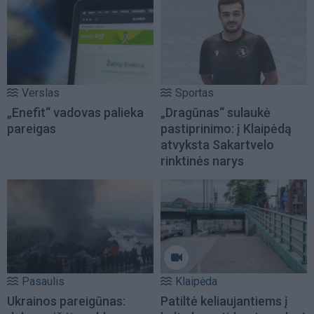
Verslas
Sportas
„Enefit“ vadovas palieka
„Dragūnas“ sulaukė
pareigas
pastiprinimo: į Klaipėdą
atvyksta Sakartvelo
rinktinės narys
Pasaulis
Klaipėda
Ukrainos pareigūnas:
Patiltė keliaujantiems į