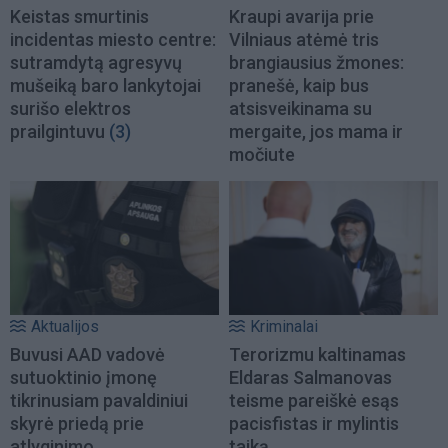
Keistas smurtinis
Kraupi avarija prie
incidentas miesto centre:
Vilniaus atėmė tris
sutramdytą agresyvų
brangiausius žmones:
mušeiką baro lankytojai
pranešė, kaip bus
surišo elektros
atsisveikinama su
prailgintuvu
(3)
mergaite, jos mama ir
močiute
Aktualijos
Kriminalai
Buvusi AAD vadovė
Terorizmu kaltinamas
sutuoktinio įmonę
Eldaras Salmanovas
tikrinusiam pavaldiniui
teisme pareiškė esąs
skyrė priedą prie
pacisfistas ir mylintis
atlyginimo
taiką