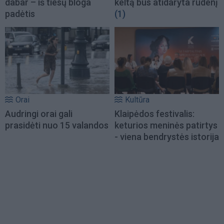
dabar – iš tiesų bloga
keltą bus atidaryta rudenį
padėtis
(1)
Orai
Kultūra
Audringi orai gali
Klaipėdos festivalis:
prasidėti nuo 15 valandos
keturios meninės patirtys
- viena bendrystės istorija