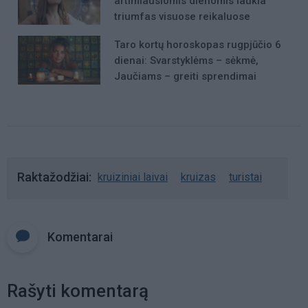
artimiausiomis dienomis laukia
triumfas visuose reikaluose
Taro kortų horoskopas rugpjūčio 6
dienai: Svarstyklėms – sėkmė,
Jaučiams – greiti sprendimai
Raktažodžiai
kruiziniai laivai
kruizas
turistai
Komentarai
Rašyti komentarą