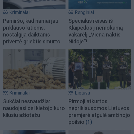
Kriminalai
Renginiai
Pamiršo, kad namai jau
Specialus reisas iš
priklauso kitiems:
Klaipėdos į nemokamą
nostalgija daiktams
vakarėlį „Viena naktis
privertė griebtis smurto
Nidoje“!
Kriminalai
Lietuva
Sukčiai nesnaudžia:
Pirmoji atkurtos
naudojasi dėl kietojo kuro
nepriklausomos Lietuvos
kilusiu ažiotažu
premjerė atgulė amžinojo
poilsio
(1)