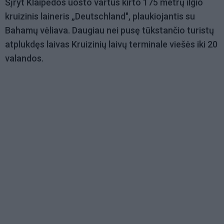
Šįryt Klaipėdos uosto vartus kirto 175 metrų ilgio
kruizinis laineris „Deutschland", plaukiojantis su
Bahamų vėliava. Daugiau nei pusę tūkstančio turistų
atplukdęs laivas Kruizinių laivų terminale viešės iki 20
valandos.