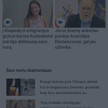
Į Klaipėdą iš emigracijos
Jūros šventę anksčiau
grįžusi Karina Kučinskienė
puošęs Anatolijus
įvardijo didžiausią savo
Klemencovas: gal jau
norą
užtenka
Šiuo metu skaitomiausi
Kraupi avarija prie Vilniaus atėmė
tris brangiausius žmones: pranešė,
kaip bus atsisveikinama su
mergaite, jos mama ir močiute
Trijų Zodiako ženklų jau