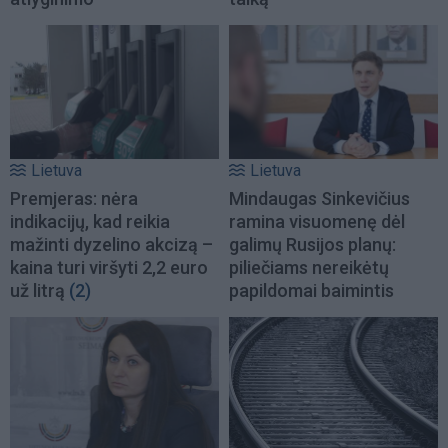
Lietuva
Lietuva
Premjeras: nėra
Mindaugas Sinkevičius
indikacijų, kad reikia
ramina visuomenę dėl
mažinti dyzelino akcizą –
galimų Rusijos planų:
kaina turi viršyti 2,2 euro
piliečiams nereikėtų
už litrą
(2)
papildomai baimintis