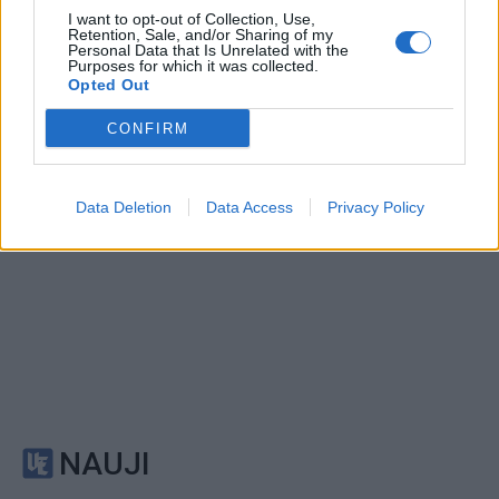
I want to opt-out of Collection, Use,
tradiciją: jūrinės patirtys
prabangus kruizinis
Retention, Sale, and/or Sharing of my
ir vizitai įmonėse
laivas: kelionės kaina -
Personal Data that Is Unrelated with the
Purposes for which it was collected.
įspūdinga
(2)
Opted Out
CONFIRM
Data Deletion
Data Access
Privacy Policy
NAUJI