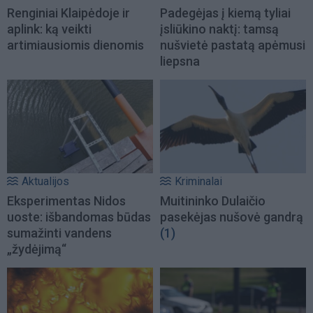
Renginiai Klaipėdoje ir
Padegėjas į kiemą tyliai
aplink: ką veikti
įsliūkino naktį: tamsą
artimiausiomis dienomis
nušvietė pastatą apėmusi
liepsna
Aktualijos
Kriminalai
Eksperimentas Nidos
Muitininko Dulaičio
uoste: išbandomas būdas
pasekėjas nušovė gandrą
sumažinti vandens
(1)
„žydėjimą“