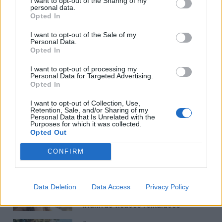
I want to opt-out of the Sharing of my
personal data.
Opted In
Į Klaipėdą iš emigracijos
Jūros šventę anksčiau
I want to opt-out of the Sale of my
Personal Data.
grįžusi Karina Kučinskienė
puošęs Anatolijus
Opted In
įvardijo didžiausią savo
Klemencovas: gal jau
norą
užtenka
I want to opt-out of processing my
Personal Data for Targeted Advertising.
Opted In
I want to opt-out of Collection, Use,
Retention, Sale, and/or Sharing of my
Šiuo metu skaitomiausi
Personal Data that Is Unrelated with the
Purposes for which it was collected.
Opted Out
Taro kortų horoskopas rugpjūčio 6
dienai: Svarstyklėms – sėkmė,
CONFIRM
Jaučiams – greiti sprendimai
Trijų Zodiako ženklų jau
Data Deletion
Data Access
Privacy Policy
artimiausiomis dienomis laukia
triumfas visuose reikaluose