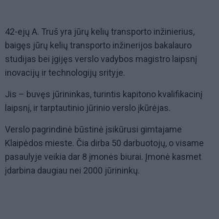
42-ejų A. Truš yra jūrų kelių transporto inžinierius,
baigęs jūrų kelių transporto inžinerijos bakalauro
studijas bei įgijęs verslo vadybos magistro laipsnį
inovacijų ir technologijų srityje.
Jis – buvęs jūrininkas, turintis kapitono kvalifikacinį
laipsnį, ir tarptautinio jūrinio verslo įkūrėjas.
Verslo pagrindinė būstinė įsikūrusi gimtajame
Klaipėdos mieste. Čia dirba 50 darbuotojų, o visame
pasaulyje veikia dar 8 įmonės biurai. Įmonė kasmet
įdarbina daugiau nei 2000 jūrininkų.