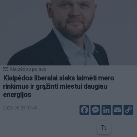
Klaipėdos pulsas
Klaipėdos liberalai sieks laimėti mero
rinkimus ir grąžinti miestui daugiau
energijos
Facebook
Messenger
LinkedIn
Email
C
2026-05-26 07:40
L