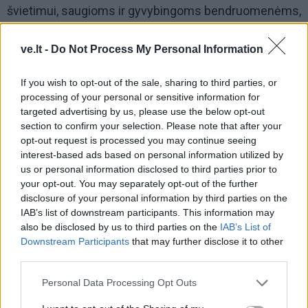
švietimui, saugioms ir gyvybingoms bendruomenėms,
patogiam susisiekimui, atviresnei savivaldai, verslumo
skatinimui ir aiškiai miesto ambicijai.
ve.lt -
Do Not Process My Personal Information
Klaipėdos liberalai įsitikinę, kad miestas turi visas
If you wish to opt-out of the sale, sharing to third parties, or
processing of your personal or sensitive information for
galimybes tapti naujos energijos didmiesčiu
targeted advertising by us, please use the below opt-out
Lietuvoje. Miestu, kuris ne vejasi Vilnių ar Kauną, o
section to confirm your selection. Please note that after your
pats diktuoja tempą.
opt-out request is processed you may continue seeing
interest-based ads based on personal information utilized by
Klaipėdai reikia daugiau greičio, daugiau drąsos ir
us or personal information disclosed to third parties prior to
your opt-out. You may separately opt-out of the further
daugiau tikėjimo savimi.
disclosure of your personal information by third parties on the
IAB’s list of downstream participants. This information may
POLITINĖS REKLAMOS SKAIDRUMO PRANEŠIMAS
.
also be disclosed by us to third parties on the
IAB’s List of
Downstream Participants
that may further disclose it to other
third parties.
Personal Data Processing Opt Outs