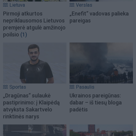
Lietuva
Verslas
Pirmoji atkurtos
„Enefit“ vadovas palieka
nepriklausomos Lietuvos
pareigas
premjerė atgulė amžinojo
poilsio
(1)
Sportas
Pasaulis
„Dragūnas“ sulaukė
Ukrainos pareigūnas:
pastiprinimo: į Klaipėdą
dabar – iš tiesų bloga
atvyksta Sakartvelo
padėtis
rinktinės narys