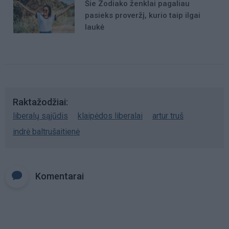
Šie Zodiako ženklai pagaliau
pasieks proveržį, kurio taip ilgai
laukė
Raktažodžiai
liberalų sąjūdis
klaipėdos liberalai
artur truš
indrė baltrušaitienė
Komentarai