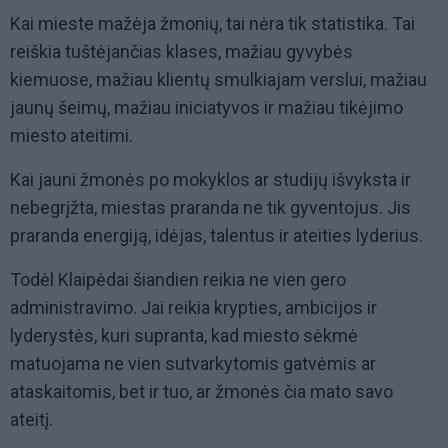
Kai mieste mažėja žmonių, tai nėra tik statistika. Tai
reiškia tuštėjančias klases, mažiau gyvybės
kiemuose, mažiau klientų smulkiajam verslui, mažiau
jaunų šeimų, mažiau iniciatyvos ir mažiau tikėjimo
miesto ateitimi.
Kai jauni žmonės po mokyklos ar studijų išvyksta ir
nebegrįžta, miestas praranda ne tik gyventojus. Jis
praranda energiją, idėjas, talentus ir ateities lyderius.
Todėl Klaipėdai šiandien reikia ne vien gero
administravimo. Jai reikia krypties, ambicijos ir
lyderystės, kuri supranta, kad miesto sėkmė
matuojama ne vien sutvarkytomis gatvėmis ar
ataskaitomis, bet ir tuo, ar žmonės čia mato savo
ateitį.