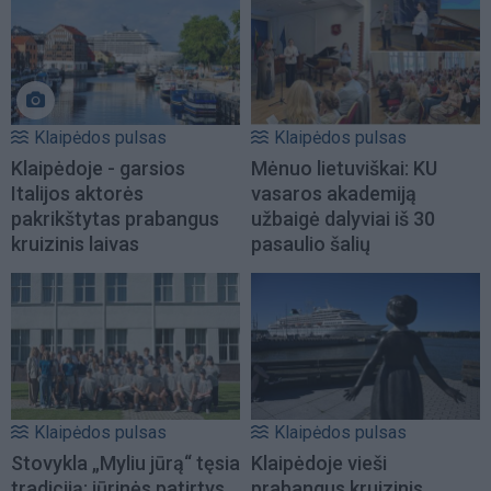
Klaipėdos pulsas
Klaipėdos pulsas
Klaipėdoje - garsios
Mėnuo lietuviškai: KU
Italijos aktorės
vasaros akademiją
pakrikštytas prabangus
užbaigė dalyviai iš 30
kruizinis laivas
pasaulio šalių
Klaipėdos pulsas
Klaipėdos pulsas
Stovykla „Myliu jūrą“ tęsia
Klaipėdoje vieši
tradiciją: jūrinės patirtys
prabangus kruizinis