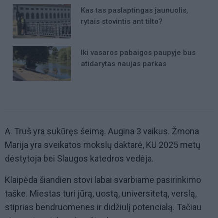
Kas tas paslaptingas jaunuolis,
rytais stovintis ant tilto?
Iki vasaros pabaigos paupyje bus
atidarytas naujas parkas
A. Truš yra sukūręs šeimą. Augina 3 vaikus. Žmona
Marija yra sveikatos mokslų daktarė, KU 2025 metų
dėstytoja bei Slaugos katedros vedėja.
Klaipėda šiandien stovi labai svarbiame pasirinkimo
taške. Miestas turi jūrą, uostą, universitetą, verslą,
stiprias bendruomenes ir didžiulį potencialą. Tačiau