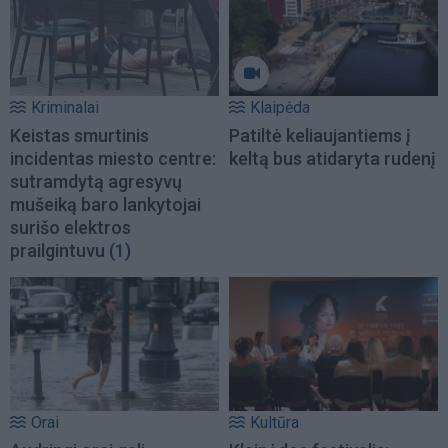
Kriminalai
Klaipėda
Keistas smurtinis
Patiltė keliaujantiems į
incidentas miesto centre:
keltą bus atidaryta rudenį
sutramdytą agresyvų
mušeiką baro lankytojai
surišo elektros
prailgintuvu
(1)
Orai
Kultūra