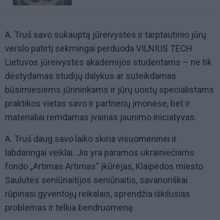
A. Truš savo sukauptą jūreivystės ir tarptautinio jūrų
verslo patirtį sėkmingai perduoda VILNIUS TECH
Lietuvos jūreivystės akademijos studentams – ne tik
dėstydamas studijų dalykus ar suteikdamas
būsimiesiems jūrininkams ir jūrų uostų specialistams
praktikos vietas savo ir partnerių įmonėse, bet ir
materialiai remdamas įvairias jaunimo iniciatyvas.
A. Truš daug savo laiko skiria visuomeninei ir
labdaringai veiklai. Jis yra paramos ukrainiečiams
fondo „Artimas Artimas“ įkūrėjas, Klaipėdos miesto
Saulutės seniūnaitijos seniūnaitis, savanoriškai
rūpinasi gyventojų reikalais, sprendžia iškilusias
problemas ir telkia bendruomenę.