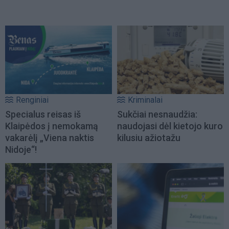
Renginiai
Kriminalai
Specialus reisas iš
Sukčiai nesnaudžia:
Klaipėdos į nemokamą
naudojasi dėl kietojo kuro
vakarėlį „Viena naktis
kilusiu ažiotažu
Nidoje“!