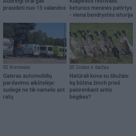
Audringi orai gali
Klaipėdos festivalis:
prasidėti nuo 15 valandos
keturios meninės patirtys
- viena bendrystės istorija
Kriminalai
Sodas ir daržas
Gaisras automobilių
Natūrali kova su šliužais:
pardavimo aikštelėje:
ką būtina žinoti prieš
sudegė ne tik namelis ant
pasirenkant antis
ratų
bėgikes?