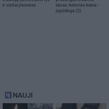
ir vizitai įmonėse
laivas: kelionės kaina -
įspūdinga
(2)
NAUJI