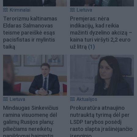
Kriminalai
Lietuva
Terorizmu kaltinamas
Premjeras: nėra
Eldaras Salmanovas
indikacijų, kad reikia
teisme pareiškė esąs
mažinti dyzelino akcizą –
pacisfistas ir mylintis
kaina turi viršyti 2,2 euro
taiką
už litrą
(1)
Lietuva
Aktualijos
Mindaugas Sinkevičius
Prokuratūra atnaujino
ramina visuomenę dėl
nutrauktą tyrimą dėl per
galimų Rusijos planų:
LSDP tarybos posėdį
piliečiams nereikėtų
rasto slapta įrašinėjančio
papildomai baimintis
įrenginio