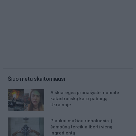
Šiuo metu skaitomiausi
Aiškiaregės pranašystė: numatė
katastrofišką karo pabaigą
Ukrainoje
Plaukai mažiau riebaluosis: į
šampūną tereikia įberti vieną
ingredientą