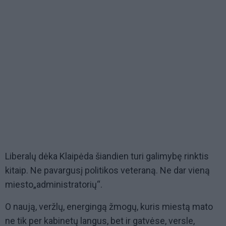
Liberalų dėka Klaipėda šiandien turi galimybę rinktis
kitaip. Ne pavargusį politikos veteraną. Ne dar vieną
miesto„administratorių“.
O naują, veržlų, energingą žmogų, kuris miestą mato
ne tik per kabinetų langus, bet ir gatvėse, versle,