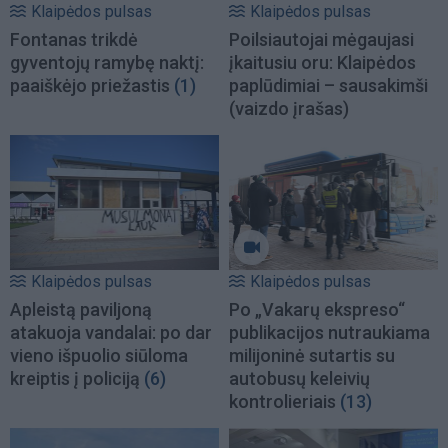
Klaipėdos pulsas
Klaipėdos pulsas
Fontanas trikdė
Poilsiautojai mėgaujasi
gyventojų ramybę naktį:
įkaitusiu oru: Klaipėdos
paaiškėjo priežastis
(1)
paplūdimiai – sausakimši
(vaizdo įrašas)
Klaipėdos pulsas
Klaipėdos pulsas
Apleistą paviljoną
Po „Vakarų ekspreso“
atakuoja vandalai: po dar
publikacijos nutraukiama
vieno išpuolio siūloma
milijoninė sutartis su
kreiptis į policiją
(6)
autobusų keleivių
kontrolieriais
(13)