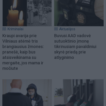
Kriminalai
Aktualijos
Kraupi avarija prie
Buvusi AAD vadovė
Vilniaus atėmė tris
sutuoktinio įmonę
brangiausius žmones:
tikrinusiam pavaldiniui
pranešė, kaip bus
skyrė priedą prie
atsisveikinama su
atlyginimo
mergaite, jos mama ir
močiute