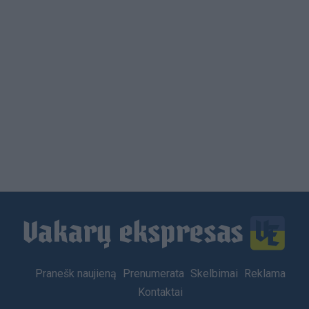
Load
More
Footer
Pranešk naujieną
Prenumerata
Skelbimai
Reklama
menu
Kontaktai