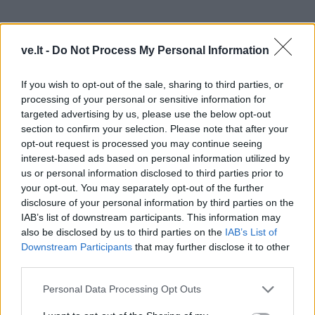
ve.lt -
Do Not Process My Personal Information
Įstaiga nurodo, kad prie kontrolierių darbo efektyvumo
If you wish to opt-out of the sale, sharing to third parties, or
prisidėjo naujai įdiegta programinė įranga, leidžianti iš
processing of your personal or sensitive information for
anksto blokuoti bilietų skaitytuvus prieš autobusams
targeted advertising by us, please use the below opt-out
atvykstant į stotelę. Taip pažeidėjams užkertamas
section to confirm your selection. Please note that after your
opt-out request is processed you may continue seeing
kelias bilietą žymėti tik pamačius kontrolierius.
interest-based ads based on personal information utilized by
us or personal information disclosed to third parties prior to
Pardavimai auga
your opt-out. You may separately opt-out of the further
disclosure of your personal information by third parties on the
IAB’s list of downstream participants. This information may
„Keleivių, važiuojančių be bilietų, skaičiaus augimas
also be disclosed by us to third parties on the
IAB’s List of
siejamas su vis dar išliekančiais pasikeitusiais
Downstream Participants
that may further disclose it to other
keleivių įlipimo į autobusą – pro galines duris –
third parties.
įpročiais, kurie apsunkino pirminę vairuotojų atliekamą
Personal Data Processing Opt Outs
keleivių įlaipinimo kontrolę“, – teigiama įstaigos