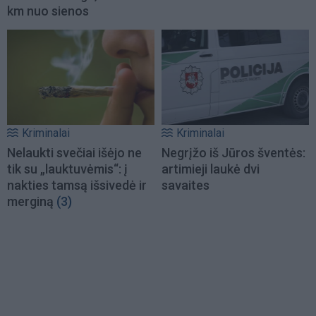
km nuo sienos
Kriminalai
Kriminalai
Nelaukti svečiai išėjo ne
Negrįžo iš Jūros šventės:
tik su „lauktuvėmis“: į
artimieji laukė dvi
nakties tamsą išsivedė ir
savaites
merginą
(3)