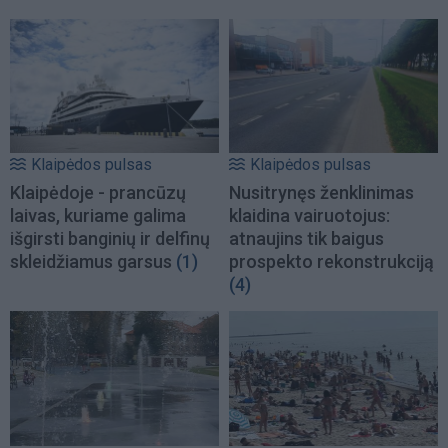
Klaipėdos pulsas
Klaipėdos pulsas
Klaipėdoje - prancūzų
Nusitrynęs ženklinimas
laivas, kuriame galima
klaidina vairuotojus:
išgirsti banginių ir delfinų
atnaujins tik baigus
skleidžiamus garsus
(1)
prospekto rekonstrukciją
(4)