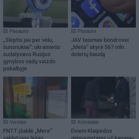
Pasaulis
Pasaulis
„Slėptis jau per vėlu,
JAV teismas bendrovei
šunsnukiai“: ukrainietis
„Meta“ skyrė 567 mln.
sudalyvavo Rusijos
dolerių baudą
gynybos vadų vaizdo
pokalbyje
Verslas
Kriminalai
FNTT įšaldė „Mere“
Dviem Klaipėdos
valdytojos lėšas
gimnazistams už kanapių