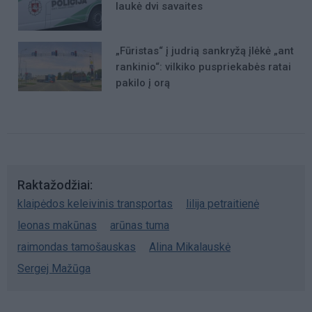
laukė dvi savaites
„Fūristas“ į judrią sankryžą įlėkė „ant
rankinio“: vilkiko puspriekabės ratai
pakilo į orą
Raktažodžiai
klaipėdos keleivinis transportas
lilija petraitienė
leonas makūnas
arūnas tuma
raimondas tamošauskas
Alina Mikalauskė
Sergej Mažūga