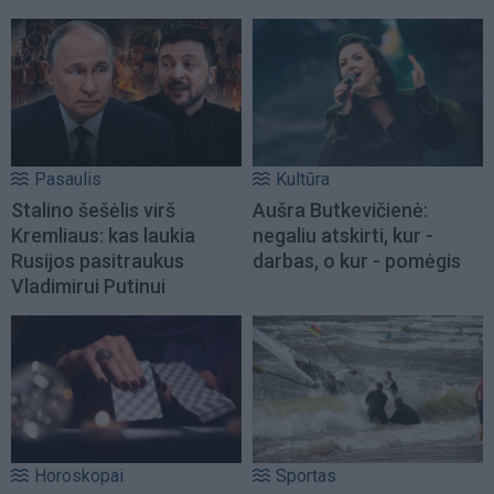
Pasaulis
Kultūra
Stalino šešėlis virš
Aušra Butkevičienė:
Kremliaus: kas laukia
negaliu atskirti, kur -
Rusijos pasitraukus
darbas, o kur - pomėgis
Vladimirui Putinui
Horoskopai
Sportas