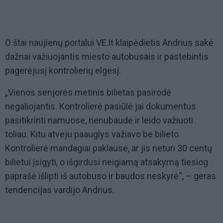
O štai naujienų portalui VE.lt klaipėdietis Andrius sakė
dažnai važiuojantis miesto autobusais ir pastebintis
pagerėjusį kontrolierių elgesį.
„Vienos senjorės metinis bilietas pasirodė
negaliojantis. Kontrolierė pasiūlė jai dokumentus
pasitikrinti namuose, nenubaudė ir leido važiuoti
toliau. Kitu atveju paauglys važiavo be bilieto.
Kontrolierė mandagiai paklausė, ar jis neturi 30 centų
bilietui įsigyti, o išgirdusi neigiamą atsakymą tiesiog
paprašė išlipti iš autobuso ir baudos neskyrė“, – geras
tendencijas vardijo Andrius.