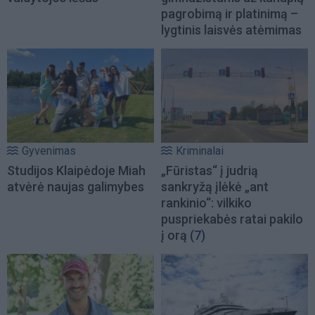
pagrobimą ir platinimą –
lygtinis laisvės atėmimas
Gyvenimas
Kriminalai
Studijos Klaipėdoje Miah
„Fūristas“ į judrią
atvėrė naujas galimybes
sankryžą įlėkė „ant
rankinio“: vilkiko
puspriekabės ratai pakilo
į orą
(7)