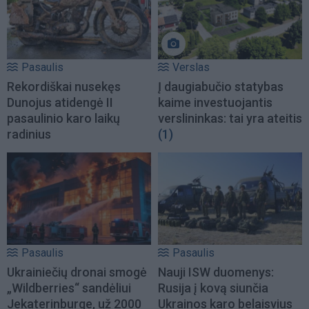
Pasaulis
Verslas
Rekordiškai nusekęs
Į daugiabučio statybas
Dunojus atidengė II
kaime investuojantis
pasaulinio karo laikų
verslininkas: tai yra ateitis
radinius
(1)
Pasaulis
Pasaulis
Ukrainiečių dronai smogė
Nauji ISW duomenys:
„Wildberries“ sandėliui
Rusija į kovą siunčia
Jekaterinburge, už 2000
Ukrainos karo belaisvius