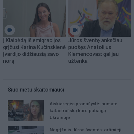
Į Klaipėdą iš emigracijos
Jūros šventę anksčiau
grįžusi Karina Kučinskienė
puošęs Anatolijus
įvardijo didžiausią savo
Klemencovas: gal jau
norą
užtenka
Šiuo metu skaitomiausi
Aiškiaregės pranašystė: numatė
katastrofišką karo pabaigą
Ukrainoje
Negrįžo iš Jūros šventės: artimieji