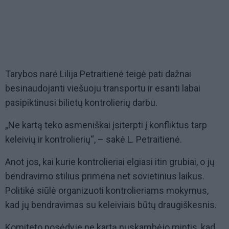
Tarybos narė Lilija Petraitienė teigė pati dažnai
besinaudojanti viešuoju transportu ir esanti labai
pasipiktinusi bilietų kontrolierių darbu.
„Ne kartą teko asmeniškai įsiterpti į konfliktus tarp
keleivių ir kontrolierių“, – sakė L. Petraitienė.
Anot jos, kai kurie kontrolieriai elgiasi itin grubiai, o jų
bendravimo stilius primena net sovietinius laikus.
Politikė siūlė organizuoti kontrolieriams mokymus,
kad jų bendravimas su keleiviais būtų draugiškesnis.
Komiteto posėdyje ne kartą nuskambėjo mintis, kad