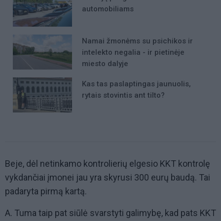
automobiliams
Namai žmonėms su psichikos ir
intelekto negalia - ir pietinėje
miesto dalyje
Kas tas paslaptingas jaunuolis,
rytais stovintis ant tilto?
Beje, dėl netinkamo kontrolierių elgesio KKT kontrolę
vykdančiai įmonei jau yra skyrusi 300 eurų baudą. Tai
padaryta pirmą kartą.
A. Tuma taip pat siūlė svarstyti galimybę, kad pats KKT