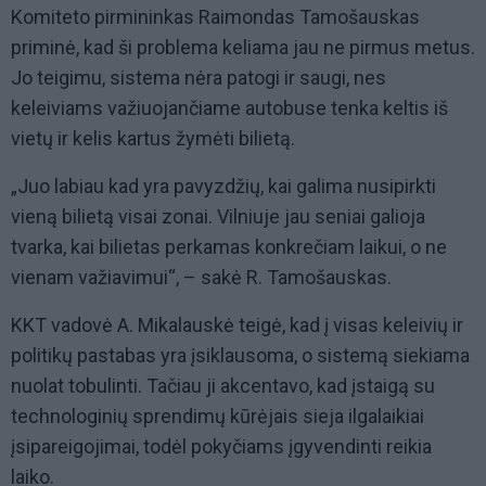
Komiteto pirmininkas Raimondas Tamošauskas
priminė, kad ši problema keliama jau ne pirmus metus.
Jo teigimu, sistema nėra patogi ir saugi, nes
keleiviams važiuojančiame autobuse tenka keltis iš
vietų ir kelis kartus žymėti bilietą.
„Juo labiau kad yra pavyzdžių, kai galima nusipirkti
vieną bilietą visai zonai. Vilniuje jau seniai galioja
tvarka, kai bilietas perkamas konkrečiam laikui, o ne
vienam važiavimui“, – sakė R. Tamošauskas.
KKT vadovė A. Mikalauskė teigė, kad į visas keleivių ir
politikų pastabas yra įsiklausoma, o sistemą siekiama
nuolat tobulinti. Tačiau ji akcentavo, kad įstaigą su
technologinių sprendimų kūrėjais sieja ilgalaikiai
įsipareigojimai, todėl pokyčiams įgyvendinti reikia
laiko.