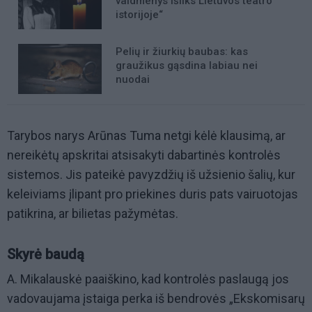
vaidmenys išliks Lietuvos teatro
istorijoje“
Pelių ir žiurkių baubas: kas
graužikus gąsdina labiau nei
nuodai
Tarybos narys Arūnas Tuma netgi kėlė klausimą, ar
nereikėtų apskritai atsisakyti dabartinės kontrolės
sistemos. Jis pateikė pavyzdžių iš užsienio šalių, kur
keleiviams įlipant pro priekines duris pats vairuotojas
patikrina, ar bilietas pažymėtas.
Skyrė baudą
A. Mikalauskė paaiškino, kad kontrolės paslaugą jos
vadovaujama įstaiga perka iš bendrovės „Ekskomisarų