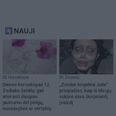
NAUJI
Horoskopai
Žmonės
Dienos horoskopas 12
„Zombė Angelina Jolie“
Zodiako ženklų: gali
prisipažino, kaip iš tikrųjų
atsirasti daugiau
sukūrė savo šiurpinantį
jautrumo dėl pinigų,
įvaizdį
nuosavybės ar vertybių