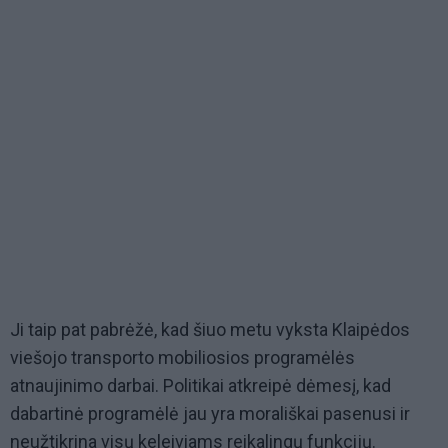
Ji taip pat pabrėžė, kad šiuo metu vyksta Klaipėdos
viešojo transporto mobiliosios programėlės
atnaujinimo darbai. Politikai atkreipė dėmesį, kad
dabartinė programėlė jau yra morališkai pasenusi ir
neužtikrina visų keleiviams reikalingų funkcijų.