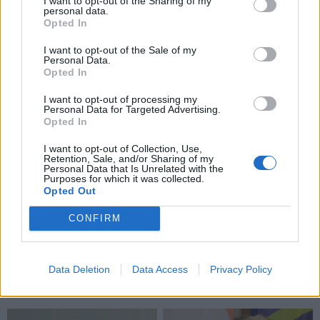
I want to opt-out of the Sharing of my
pateiktoje ataskaitoje.
personal data.
Opted In
Praėjusiais metais KKT organizuojamais autobusų
I want to opt-out of the Sale of my
maršrutais buvo užfiksuota 38,8 mln. kelionių – 0,4
Personal Data.
Opted In
mln. daugiau nei 2024 metais. Autobusai kursavo 69
maršrutais.
I want to opt-out of processing my
Personal Data for Targeted Advertising.
Opted In
„Klaipėdos keleivinis transportas“, kurio vienintelė
dalininkė yra Klaipėdos miesto savivaldybė, 2025
I want to opt-out of Collection, Use,
Retention, Sale, and/or Sharing of my
metais gavo 25,8 mln. eurų pajamų – 16 proc. daugiau
Personal Data that Is Unrelated with the
Purposes for which it was collected.
nei metais anksčiau.
Opted Out
CONFIRM
Data Deletion
Data Access
Privacy Policy