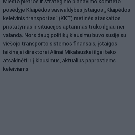
Miesto plėtros ir strateginio planavimo komiteto
posėdyje Klaipėdos savivaldybės įstaigos „Klaipėdos
keleivinis transportas“ (KKT) metinės ataskaitos
pristatymas ir situacijos aptarimas truko ilgiau nei
valandą. Nors daug politikų klausimų buvo susiję su
viešojo transporto sistemos finansais, įstaigos
laikinajai direktorei Alinai Mikalauskei ilgai teko
atsakinėti ir į klausimus, aktualius paprastiems
keleiviams.