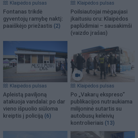
Klaipėdos pulsas
Klaipėdos pulsas
Fontanas trikdė
Poilsiautojai mėgaujasi
gyventojų ramybę naktį:
įkaitusiu oru: Klaipėdos
paaiškėjo priežastis
(2)
paplūdimiai – sausakimši
(vaizdo įrašas)
Klaipėdos pulsas
Klaipėdos pulsas
Apleistą paviljoną
Po „Vakarų ekspreso“
atakuoja vandalai: po dar
publikacijos nutraukiama
vieno išpuolio siūloma
milijoninė sutartis su
kreiptis į policiją
(6)
autobusų keleivių
kontrolieriais
(13)