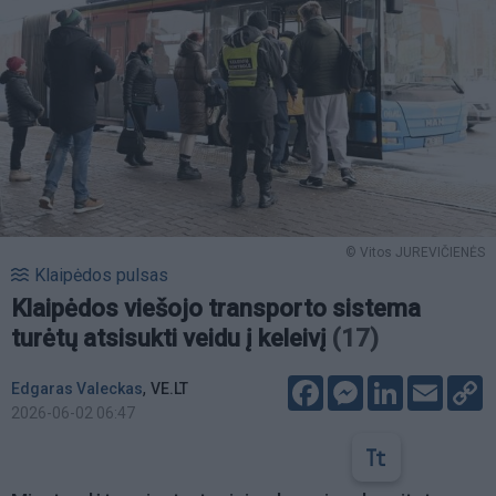
© Vitos JUREVIČIENĖS
Klaipėdos pulsas
Klaipėdos viešojo transporto sistema
turėtų atsisukti veidu į keleivį
(17)
Facebook
Messenger
LinkedIn
Email
C
,
Edgaras Valeckas
VE.LT
L
2026-06-02 06:47