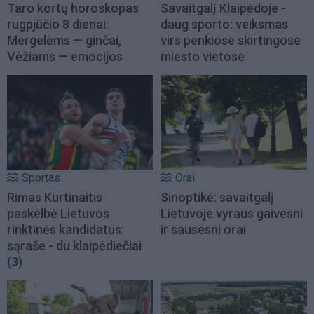
Taro kortų horoskopas
Savaitgalį Klaipėdoje -
rugpjūčio 8 dienai:
daug sporto: veiksmas
Mergelėms — ginčai,
virs penkiose skirtingose
Vėžiams — emocijos
miesto vietose
Sportas
Orai
Rimas Kurtinaitis
Sinoptikė: savaitgalį
paskelbė Lietuvos
Lietuvoje vyraus gaivesni
rinktinės kandidatus:
ir sausesni orai
sąraše - du klaipėdiečiai
(3)