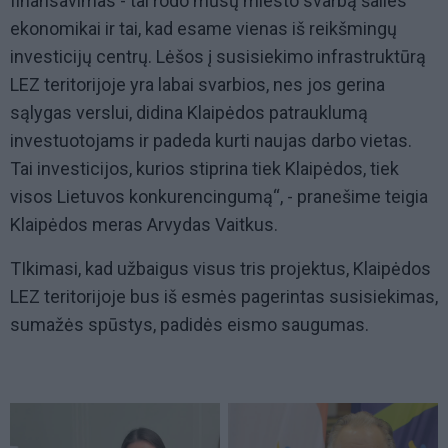
finansavimas - tai rodo mūsų miesto svarbą šalies
ekonomikai ir tai, kad esame vienas iš reikšmingų
investicijų centrų. Lėšos į susisiekimo infrastruktūrą
LEZ teritorijoje yra labai svarbios, nes jos gerina
sąlygas verslui, didina Klaipėdos patrauklumą
investuotojams ir padeda kurti naujas darbo vietas.
Tai investicijos, kurios stiprina tiek Klaipėdos, tiek
visos Lietuvos konkurencingumą“, - pranešime teigia
Klaipėdos meras Arvydas Vaitkus.
TIkimasi, kad užbaigus visus tris projektus, Klaipėdos
LEZ teritorijoje bus iš esmės pagerintas susisiekimas,
sumažės spūstys, padidės eismo saugumas.