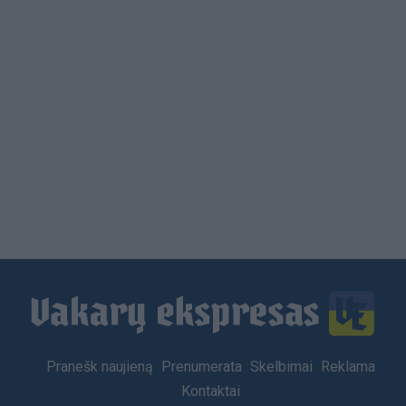
Load
More
Footer
Pranešk naujieną
Prenumerata
Skelbimai
Reklama
menu
Kontaktai