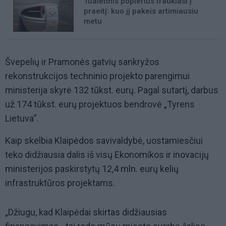
Tualetinis popierius traukiasi į
praeitį: kuo jį pakeis artimiausiu
metu
Švepelių ir Pramonės gatvių sankryžos
rekonstrukcijos techninio projekto parengimui
ministerija skyrė 132 tūkst. eurų. Pagal sutartį, darbus
už 174 tūkst. eurų projektuos bendrovė „Tyrens
Lietuva“.
Kaip skelbia Klaipėdos savivaldybė, uostamiesčiui
teko didžiausia dalis iš visų Ekonomikos ir inovacijų
ministerijos paskirstytų 12,4 mln. eurų kelių
infrastruktūros projektams.
„Džiugu, kad Klaipėdai skirtas didžiausias