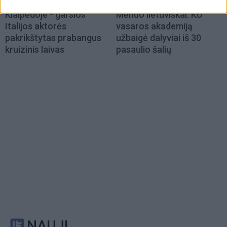
Klaipėdos pulsas
Klaipėdos pulsas
Klaipėdoje - garsios
Mėnuo lietuviškai: KU
Italijos aktorės
vasaros akademiją
pakrikštytas prabangus
užbaigė dalyviai iš 30
kruizinis laivas
pasaulio šalių
NAUJI