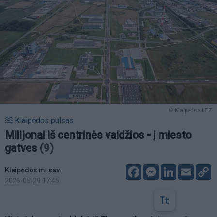
© Klaipėdos LEZ
Klaipėdos pulsas
Milijonai iš centrinės valdžios - į miesto
gatves
(9)
Facebook
Messenger
LinkedIn
Email
C
Klaipėdos m. sav.
L
2026-05-29 17:45