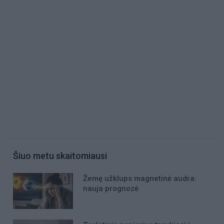
Šiuo metu skaitomiausi
Žemę užklups magnetinė audra:
nauja prognozė