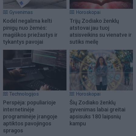
Gyvenimas
Horoskopai
Kodėl negalima kelti
Trijų Zodiako ženklų
pinigų nuo žemės:
atstovai jau tuoj
magiškos priežastys ir
atsisveikins su vienatve ir
tykantys pavojai
sutiks meilę
Technologijos
Horoskopai
Perspėja: populiarioje
Šių Zodiako ženklų
internetinėje
gyvenimas labai greitai
programinėje įrangoje
apsisuks 180 laipsnių
aptiktos pavojingos
kampu
spragos