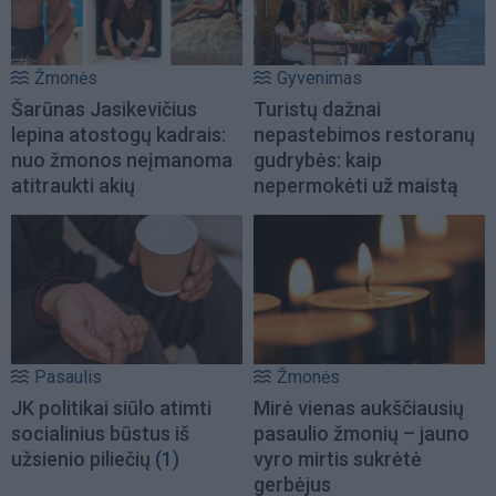
Žmonės
Gyvenimas
Šarūnas Jasikevičius
Turistų dažnai
lepina atostogų kadrais:
nepastebimos restoranų
nuo žmonos neįmanoma
gudrybės: kaip
atitraukti akių
nepermokėti už maistą
Pasaulis
Žmonės
JK politikai siūlo atimti
Mirė vienas aukščiausių
socialinius būstus iš
pasaulio žmonių – jauno
užsienio piliečių
(1)
vyro mirtis sukrėtė
gerbėjus