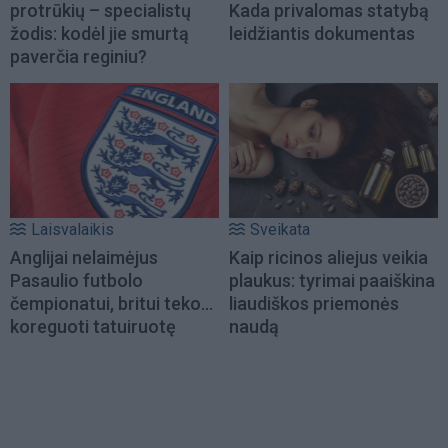
protrūkių – specialistų
Kada privalomas statybą
žodis: kodėl jie smurtą
leidžiantis dokumentas
paverčia reginiu?
Laisvalaikis
Sveikata
Anglijai nelaimėjus
Kaip ricinos aliejus veikia
Pasaulio futbolo
plaukus: tyrimai paaiškina
čempionatui, britui teko...
liaudiškos priemonės
koreguoti tatuiruotę
naudą