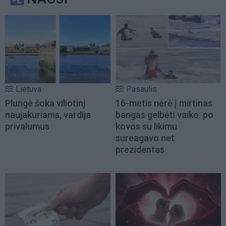
Lietuva
Pasaulis
Plungė šoka viliotinį
16-metis nėrė į mirtinas
naujakuriams, vardija
bangas gelbėti vaiko: po
privalumus
kovos su likimu
sureagavo net
prezidentas