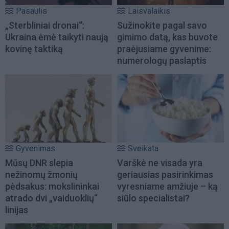
Pasaulis
Laisvalaikis
„Sterbliniai dronai“:
Sužinokite pagal savo
Ukraina ėmė taikyti naują
gimimo datą, kas buvote
kovinę taktiką
praėjusiame gyvenime:
numerologų paslaptis
Gyvenimas
Sveikata
Mūsų DNR slepia
Varškė ne visada yra
nežinomų žmonių
geriausias pasirinkimas
pėdsakus: mokslininkai
vyresniame amžiuje – ką
atrado dvi „vaiduoklių“
siūlo specialistai?
linijas