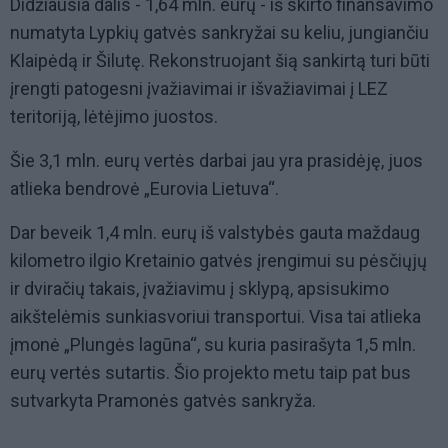
Didžiausia dalis - 1,64 mln. eurų - iš skirto finansavimo
numatyta Lypkių gatvės sankryžai su keliu, jungiančiu
Klaipėdą ir Šilutę. Rekonstruojant šią sankirtą turi būti
įrengti patogesni įvažiavimai ir išvažiavimai į LEZ
teritoriją, lėtėjimo juostos.
Šie 3,1 mln. eurų vertės darbai jau yra prasidėję, juos
atlieka bendrovė „Eurovia Lietuva“.
Dar beveik 1,4 mln. eurų iš valstybės gauta maždaug
kilometro ilgio Kretainio gatvės įrengimui su pėsčiųjų
ir dviračių takais, įvažiavimu į sklypą, apsisukimo
aikštelėmis sunkiasvoriui transportui. Visa tai atlieka
įmonė „Plungės lagūna“, su kuria pasirašyta 1,5 mln.
eurų vertės sutartis. Šio projekto metu taip pat bus
sutvarkyta Pramonės gatvės sankryža.