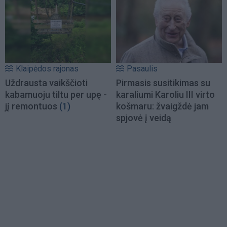
Klaipėdos rajonas
Pasaulis
Uždrausta vaikščioti
Pirmasis susitikimas su
kabamuoju tiltu per upę -
karaliumi Karoliu III virto
jį remontuos
(1)
košmaru: žvaigždė jam
spjovė į veidą