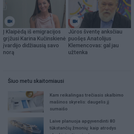
Į Klaipėdą iš emigracijos
Jūros šventę anksčiau
grįžusi Karina Kučinskienė
puošęs Anatolijus
įvardijo didžiausią savo
Klemencovas: gal jau
norą
užtenka
Šiuo metu skaitomiausi
Kam reikalingas trečiasis skalbimo
mašinos skyrelis: daugelis jį
sumaišo
Laive planuoja apgyvendinti 80
tūkstančių žmonių: kaip atrodys