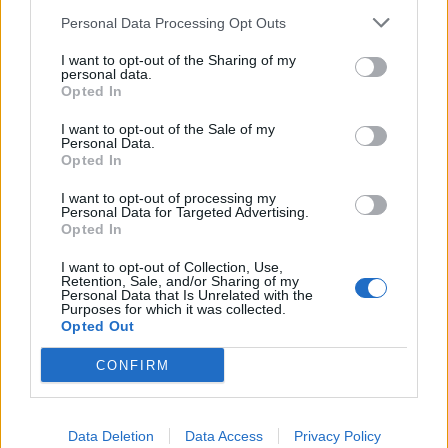
Personal Data Processing Opt Outs
I want to opt-out of the Sharing of my
personal data.
Opted In
I want to opt-out of the Sale of my
Personal Data.
Klaipėdos pulsas
Klaipėdos pulsas
Opted In
Apleistą paviljoną
Po „Vakarų ekspreso“
I want to opt-out of processing my
atakuoja vandalai: po dar
publikacijos nutraukiama
Personal Data for Targeted Advertising.
vieno išpuolio siūloma
milijoninė sutartis su
Opted In
kreiptis į policiją
(6)
autobusų keleivių
I want to opt-out of Collection, Use,
kontrolieriais
(13)
Retention, Sale, and/or Sharing of my
Personal Data that Is Unrelated with the
Purposes for which it was collected.
Opted Out
CONFIRM
Data Deletion
Data Access
Privacy Policy