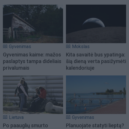
Gyvenimas
Mokslas
Gyvenimas kaime: mažos
Kita savaitė bus ypatinga:
paslaptys tampa dideliais
šią dieną verta pasižymėti
privalumais
kalendoriuje
Lietuva
Gyvenimas
Po paauglių smurto
Planuojate statyti lieptą?