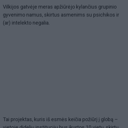
Vilkijos gatvėje meras apžiūrėjo kylančius grupinio
gyvenimo namus, skirtus asmenims su psichikos ir
(ar) intelekto negalia.
Tai projektas, kuris iš esmės keičia požiūrį į globą –
vietoje didelių institucijų bus įkurtos 10 vietų, skirtų