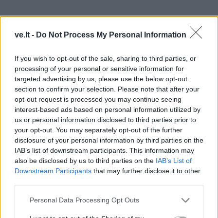
ve.lt -
Do Not Process My Personal Information
If you wish to opt-out of the sale, sharing to third parties, or
Darbus tikimasi užbaigti dar iki šios vasaros pabaigos.
processing of your personal or sensitive information for
targeted advertising by us, please use the below opt-out
Remontais rūpinasi UAB „Virdaleka“, o rangos vertė
section to confirm your selection. Please note that after your
beveik 789 tūkst. eurų.
opt-out request is processed you may continue seeing
interest-based ads based on personal information utilized by
Klaipėdos miesto socialinės paramos centras
us or personal information disclosed to third parties prior to
netrukus atvers duris naujose, erdvesnėse patalpose
your opt-out. You may separately opt-out of the further
disclosure of your personal information by third parties on the
Smiltelės g. 14. Iš dabartinių patalpų Miesto
IAB’s list of downstream participants. This information may
poliklinikos pastate persikeliantis centras kurs
also be disclosed by us to third parties on the
IAB’s List of
patogesnes darbo sąlygas darbuotojams.
Downstream Participants
that may further disclose it to other
third parties.
Naujajame pastate suplanuotos ne tik didesnės darbo
Personal Data Processing Opt Outs
erdvės, bet ir bendros zonos susitikimams ir