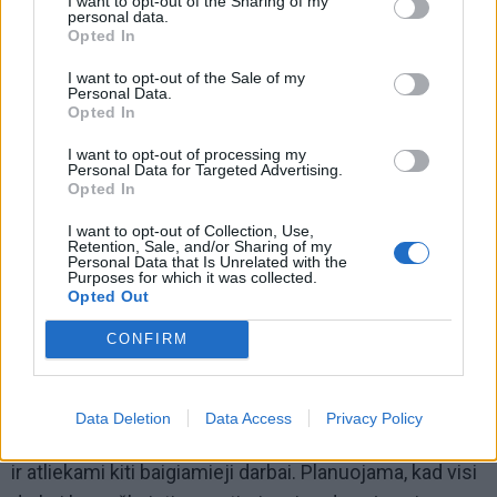
I want to opt-out of the Sharing of my
posėdžiams.
personal data.
Opted In
I want to opt-out of the Sale of my
Personal Data.
Opted In
I want to opt-out of processing my
Personal Data for Targeted Advertising.
Opted In
I want to opt-out of Collection, Use,
Retention, Sale, and/or Sharing of my
Personal Data that Is Unrelated with the
Purposes for which it was collected.
Opted Out
CONFIRM
Šiuo metu čia vyksta paskutiniai vidaus remonto
darbai – artimiausiu metu bus keičiami langai,
Data Deletion
Data Access
Privacy Policy
tvarkomi angokraščiai, įrengiamos kabamosios lubos
ir atliekami kiti baigiamieji darbai. Planuojama, kad visi