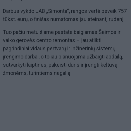
Darbus vykdo UAB „Simonta“, rangos vertė beveik 757
tūkst. eurų, o finišas numatomas jau ateinantį rudenį.
Tuo pačiu metu šiame pastate baigiamas Šeimos ir
vaiko gerovės centro remontas – jau atlikti
pagrindiniai vidaus pertvarų ir inžinerinių sistemų
įrengimo darbai, o toliau planuojama užbaigti apdailą,
sutvarkyti laiptines, pakeisti duris ir įrengti keltuvą
žmonėms, turintiems negalią.