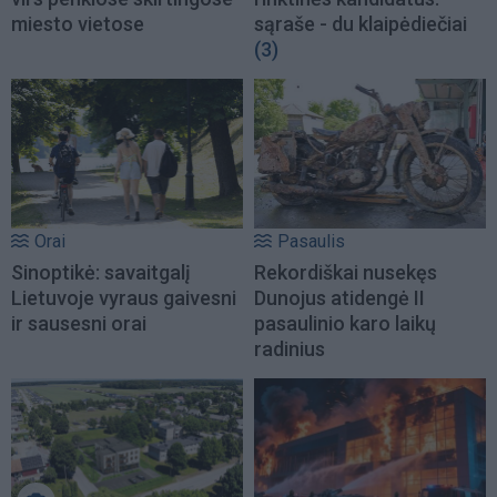
miesto vietose
sąraše - du klaipėdiečiai
(3)
Orai
Pasaulis
Sinoptikė: savaitgalį
Rekordiškai nusekęs
Lietuvoje vyraus gaivesni
Dunojus atidengė II
ir sausesni orai
pasaulinio karo laikų
radinius