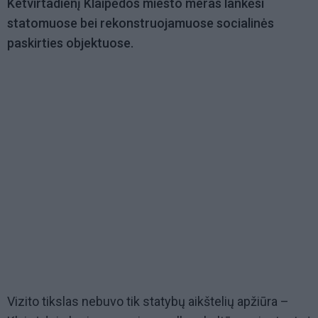
Ketvirtadienį Klaipėdos miesto meras lankėsi
statomuose bei rekonstruojamuose socialinės
paskirties objektuose.
Vizito tikslas nebuvo tik statybų aikštelių apžiūra –