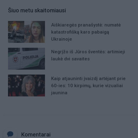
Šiuo metu skaitomiausi
Aiškiaregės pranašystė: numatė
katastrofišką karo pabaigą
Ukrainoje
Negrįžo iš Jūros šventės: artimieji
laukė dvi savaites
Kaip atjauninti įvaizdį artėjant prie
60-ies: 10 kirpimų, kurie vizualiai
jaunina
Komentarai