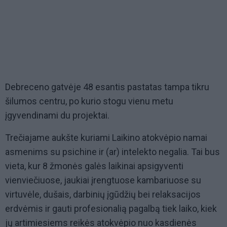
Debreceno gatvėje 48 esantis pastatas tampa tikru
šilumos centru, po kurio stogu vienu metu
įgyvendinami du projektai.
Trečiajame aukšte kuriami Laikino atokvėpio namai
asmenims su psichine ir (ar) intelekto negalia. Tai bus
vieta, kur 8 žmonės galės laikinai apsigyventi
vienviečiuose, jaukiai įrengtuose kambariuose su
virtuvėle, dušais, darbinių įgūdžių bei relaksacijos
erdvėmis ir gauti profesionalią pagalbą tiek laiko, kiek
jų artimiesiems reikės atokvėpio nuo kasdienės