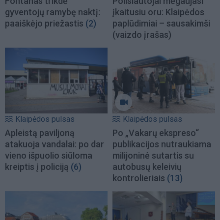
Fontanas trikdė
Poilsiautojai mėgaujasi
gyventojų ramybę naktį:
įkaitusiu oru: Klaipėdos
paaiškėjo priežastis
(2)
paplūdimiai – sausakimši
(vaizdo įrašas)
Klaipėdos pulsas
Klaipėdos pulsas
Apleistą paviljoną
Po „Vakarų ekspreso“
atakuoja vandalai: po dar
publikacijos nutraukiama
vieno išpuolio siūloma
milijoninė sutartis su
kreiptis į policiją
(6)
autobusų keleivių
kontrolieriais
(13)