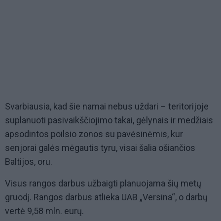
Svarbiausia, kad šie namai nebus uždari – teritorijoje
suplanuoti pasivaikščiojimo takai, gėlynais ir medžiais
apsodintos poilsio zonos su pavėsinėmis, kur
senjorai galės mėgautis tyru, visai šalia ošiančios
Baltijos, oru.
Visus rangos darbus užbaigti planuojama šių metų
gruodį. Rangos darbus atlieka UAB „Versina“, o darbų
vertė 9,58 mln. eurų.