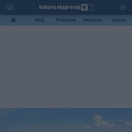
Pereiti
į
pagrindinį
Mobile
Nauji
Podkastai
Renginiai
Vaizdai
turinį
menu
bottom