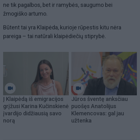
ne tik pagalbos, bet ir ramybės, saugumo bei
žmogiško artumo.
Būtent tai yra Klaipėda, kurioje rūpestis kitu nėra
pareiga – tai natūrali klaipėdiečių stiprybė.
Į Klaipėdą iš emigracijos
Jūros šventę anksčiau
grįžusi Karina Kučinskienė
puošęs Anatolijus
įvardijo didžiausią savo
Klemencovas: gal jau
norą
užtenka