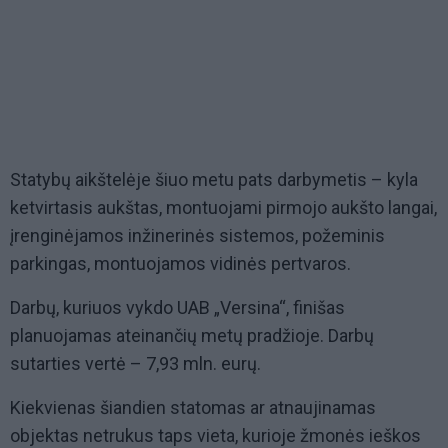
Statybų aikštelėje šiuo metu pats darbymetis – kyla
ketvirtasis aukštas, montuojami pirmojo aukšto langai,
įrenginėjamos inžinerinės sistemos, požeminis
parkingas, montuojamos vidinės pertvaros.
Darbų, kuriuos vykdo UAB „Versina“, finišas
planuojamas ateinančių metų pradžioje. Darbų
sutarties vertė – 7,93 mln. eurų.
Kiekvienas šiandien statomas ar atnaujinamas
objektas netrukus taps vieta, kurioje žmonės ieškos