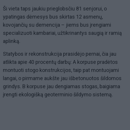
Ši vieta taps jaukiu prieglobsčiu 81 senjorui, o
ypatingas dėmesys bus skirtas 12 asmenų,
kovojančių su demencija – jiems bus įrengiami
specializuoti kambariai, užtikrinantys saugią ir ramią
aplinką.
Statybos ir rekonstrukcija prasidėjo pernai, čia jau
atlikta apie 40 procentų darbų: A korpuse pradėtos
montuoti stogo konstrukcijos, taip pat montuojami
langai, o pirmame aukšte jau išbetonuotos šildomos
grindys. B korpuse jau dengiamas stogas, baigiama
įrengti ekologišką geoterminio šildymo sistemą.