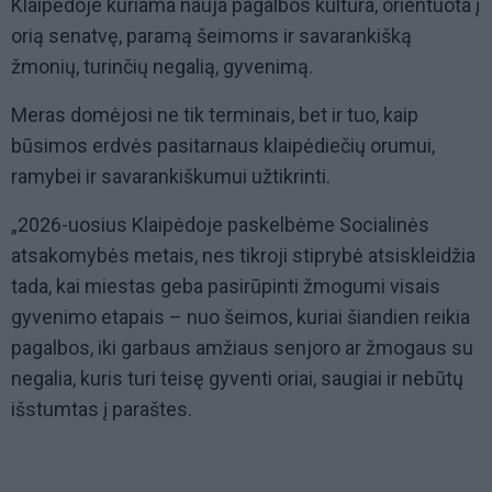
Klaipėdoje kuriama nauja pagalbos kultūra, orientuota į
orią senatvę, paramą šeimoms ir savarankišką
žmonių, turinčių negalią, gyvenimą.
Meras domėjosi ne tik terminais, bet ir tuo, kaip
būsimos erdvės pasitarnaus klaipėdiečių orumui,
ramybei ir savarankiškumui užtikrinti.
„2026-uosius Klaipėdoje paskelbėme Socialinės
atsakomybės metais, nes tikroji stiprybė atsiskleidžia
tada, kai miestas geba pasirūpinti žmogumi visais
gyvenimo etapais – nuo šeimos, kuriai šiandien reikia
pagalbos, iki garbaus amžiaus senjoro ar žmogaus su
negalia, kuris turi teisę gyventi oriai, saugiai ir nebūtų
išstumtas į paraštes.