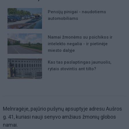
Pensijų pinigai - naudotiems
automobiliams
Namai žmonėms su psichikos ir
intelekto negalia - ir pietinėje
miesto dalyje
Kas tas paslaptingas jaunuolis,
rytais stovintis ant tilto?
Melnragėje, pajūrio pušynų apsuptyje adresu Aušros
g. 41, kuriasi nauji senyvo amžiaus žmonių globos
namai.