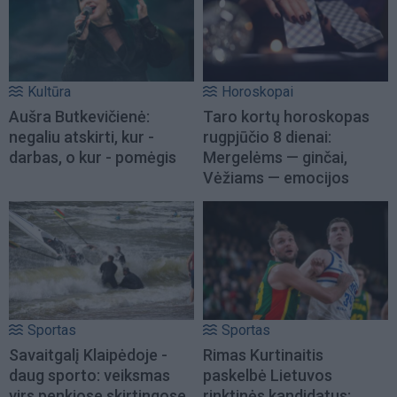
Kultūra
Horoskopai
Aušra Butkevičienė:
Taro kortų horoskopas
negaliu atskirti, kur -
rugpjūčio 8 dienai:
darbas, o kur - pomėgis
Mergelėms — ginčai,
Vėžiams — emocijos
Sportas
Sportas
Savaitgalį Klaipėdoje -
Rimas Kurtinaitis
daug sporto: veiksmas
paskelbė Lietuvos
virs penkiose skirtingose
rinktinės kandidatus: