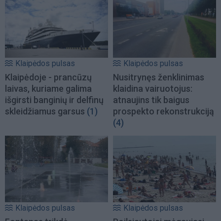
Klaipėdos pulsas
Klaipėdos pulsas
Klaipėdoje - prancūzų
Nusitrynęs ženklinimas
laivas, kuriame galima
klaidina vairuotojus:
išgirsti banginių ir delfinų
atnaujins tik baigus
skleidžiamus garsus
(1)
prospekto rekonstrukciją
(4)
Klaipėdos pulsas
Klaipėdos pulsas