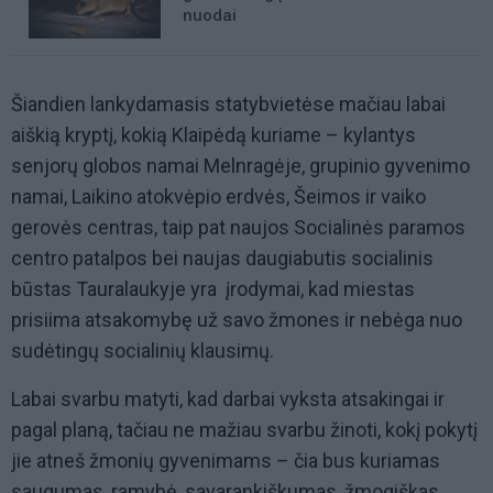
nuodai
Šiandien lankydamasis statybvietėse mačiau labai
aiškią kryptį, kokią Klaipėdą kuriame – kylantys
senjorų globos namai Melnragėje, grupinio gyvenimo
namai, Laikino atokvėpio erdvės, Šeimos ir vaiko
gerovės centras, taip pat naujos Socialinės paramos
centro patalpos bei naujas daugiabutis socialinis
būstas Tauralaukyje yra įrodymai, kad miestas
prisiima atsakomybę už savo žmones ir nebėga nuo
sudėtingų socialinių klausimų.
Labai svarbu matyti, kad darbai vyksta atsakingai ir
pagal planą, tačiau ne mažiau svarbu žinoti, kokį pokytį
jie atneš žmonių gyvenimams – čia bus kuriamas
saugumas, ramybė, savarankiškumas, žmogiškas