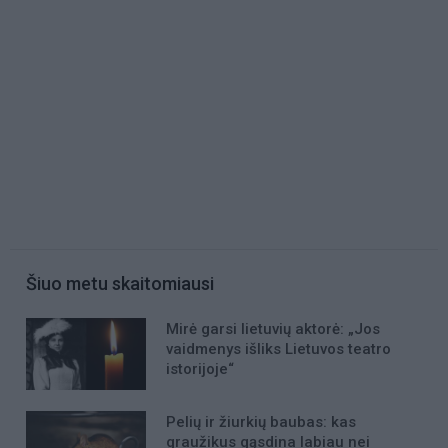
Šiuo metu skaitomiausi
Mirė garsi lietuvių aktorė: „Jos
vaidmenys išliks Lietuvos teatro
istorijoje“
Pelių ir žiurkių baubas: kas
graužikus gąsdina labiau nei