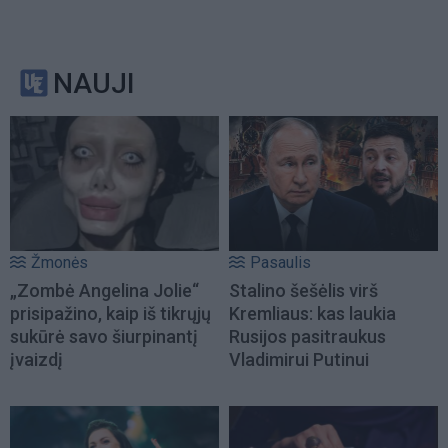
NAUJI
Žmonės
Pasaulis
„Zombė Angelina Jolie“
Stalino šešėlis virš
prisipažino, kaip iš tikrųjų
Kremliaus: kas laukia
sukūrė savo šiurpinantį
Rusijos pasitraukus
įvaizdį
Vladimirui Putinui