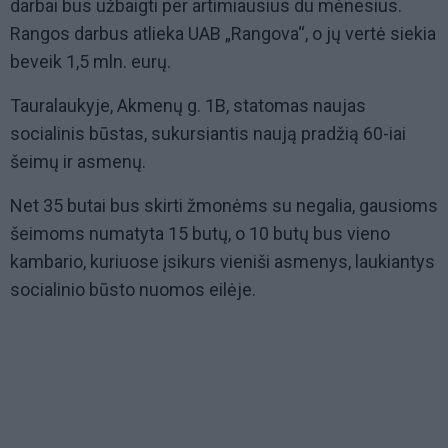
darbai bus užbaigti per artimiausius du mėnesius.
Rangos darbus atlieka UAB „Rangova“, o jų vertė siekia
beveik 1,5 mln. eurų.
Tauralaukyje, Akmenų g. 1B, statomas naujas
socialinis būstas, sukursiantis naują pradžią 60-iai
šeimų ir asmenų.
Net 35 butai bus skirti žmonėms su negalia, gausioms
šeimoms numatyta 15 butų, o 10 butų bus vieno
kambario, kuriuose įsikurs vieniši asmenys, laukiantys
socialinio būsto nuomos eilėje.