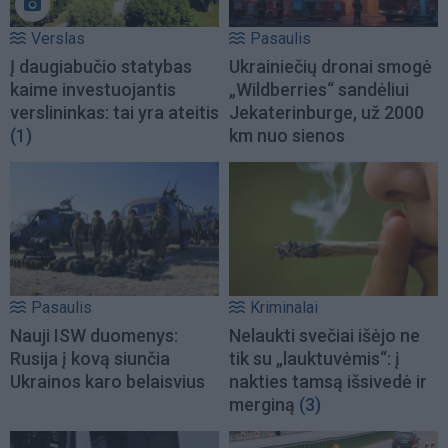
Verslas
Pasaulis
Į daugiabučio statybas
Ukrainiečių dronai smogė
kaime investuojantis
„Wildberries“ sandėliui
verslininkas: tai yra ateitis
Jekaterinburge, už 2000
(1)
km nuo sienos
Pasaulis
Kriminalai
Nauji ISW duomenys:
Nelaukti svečiai išėjo ne
Rusija į kovą siunčia
tik su „lauktuvėmis“: į
Ukrainos karo belaisvius
nakties tamsą išsivedė ir
merginą
(3)