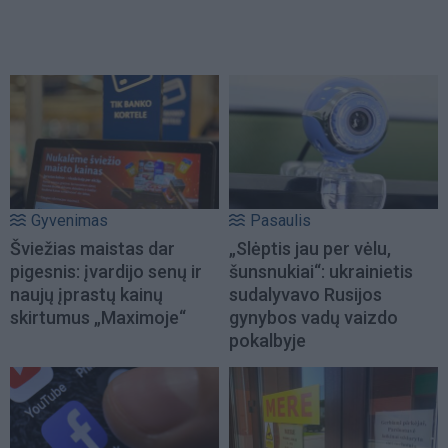
Gyvenimas
Pasaulis
Šviežias maistas dar
„Slėptis jau per vėlu,
pigesnis: įvardijo senų ir
šunsnukiai“: ukrainietis
naujų įprastų kainų
sudalyvavo Rusijos
skirtumus „Maximoje“
gynybos vadų vaizdo
pokalbyje