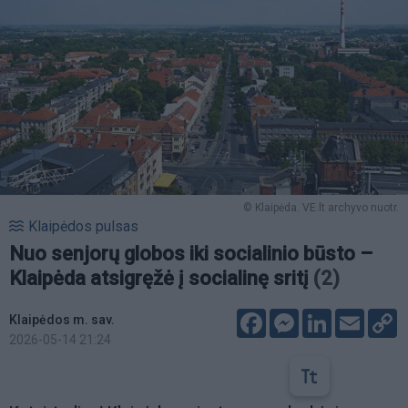
© Klaipėda. VE.lt archyvo nuotr.
Klaipėdos pulsas
Nuo senjorų globos iki socialinio būsto –
Klaipėda atsigręžė į socialinę sritį
(2)
Facebook
Messenger
LinkedIn
Email
C
Klaipėdos m. sav.
L
2026-05-14 21:24