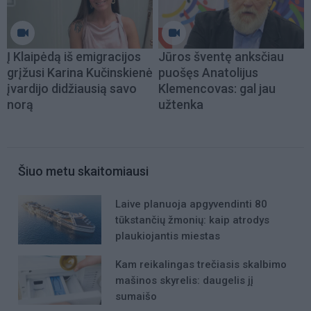
Į Klaipėdą iš emigracijos
Jūros šventę anksčiau
grįžusi Karina Kučinskienė
puošęs Anatolijus
įvardijo didžiausią savo
Klemencovas: gal jau
norą
užtenka
Šiuo metu skaitomiausi
Laive planuoja apgyvendinti 80
tūkstančių žmonių: kaip atrodys
plaukiojantis miestas
Kam reikalingas trečiasis skalbimo
mašinos skyrelis: daugelis jį
sumaišo