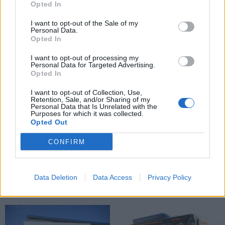
Opted In
Klaipėdoje - prancūzų
Nusitrynęs ženklinimas
laivas, kuriame galima
klaidina vairuotojus:
I want to opt-out of the Sale of my
Personal Data.
išgirsti banginių ir delfinų
atnaujins tik baigus
Opted In
skleidžiamus garsus
(1)
prospekto rekonstrukciją
(5)
I want to opt-out of processing my
Personal Data for Targeted Advertising.
Opted In
I want to opt-out of Collection, Use,
Retention, Sale, and/or Sharing of my
Personal Data that Is Unrelated with the
Purposes for which it was collected.
Opted Out
CONFIRM
Klaipėdos pulsas
Klaipėdos pulsas
Fontanas trikdė
Poilsiautojai mėgaujasi
gyventojų ramybę naktį:
įkaitusiu oru: Klaipėdos
Data Deletion
Data Access
Privacy Policy
paaiškėjo priežastis
(2)
paplūdimiai – sausakimši
(vaizdo įrašas)