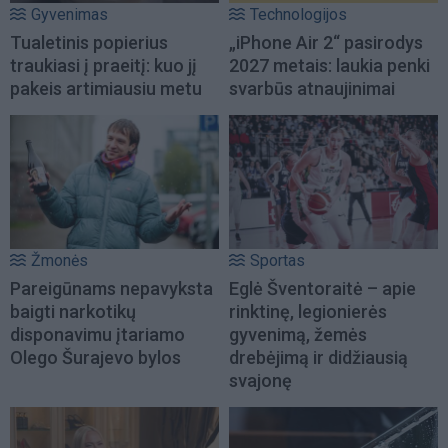
Gyvenimas
Technologijos
Tualetinis popierius
„iPhone Air 2“ pasirodys
traukiasi į praeitį: kuo jį
2027 metais: laukia penki
pakeis artimiausiu metu
svarbūs atnaujinimai
Žmonės
Sportas
Pareigūnams nepavyksta
Eglė Šventoraitė – apie
baigti narkotikų
rinktinę, legionierės
disponavimu įtariamo
gyvenimą, žemės
Olego Šurajevo bylos
drebėjimą ir didžiausią
svajonę