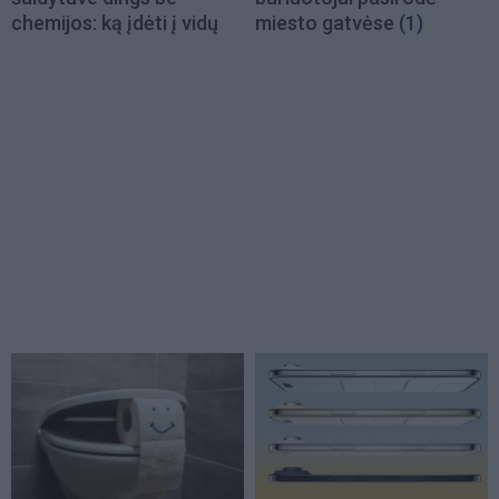
chemijos: ką įdėti į vidų
miesto gatvėse
(1)