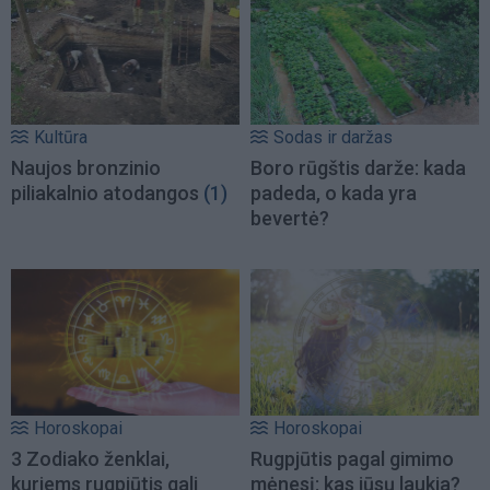
Kultūra
Sodas ir daržas
Naujos bronzinio
Boro rūgštis darže: kada
piliakalnio atodangos
(1)
padeda, o kada yra
bevertė?
Horoskopai
Horoskopai
3 Zodiako ženklai,
Rugpjūtis pagal gimimo
kuriems rugpjūtis gali
mėnesį: kas jūsų laukia?