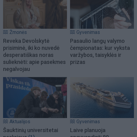
Žmonės
Gyvenimas
Reveka Devolskytė
Pasaulio langų valymo
prisiminė, iki ko nuvedė
čempionatas: kur vyksta
desperatiškas noras
varžybos, taisyklės ir
sulieknėti: apie pasekmes
prizas
negalvojau
Aktualijos
Gyvenimas
Šauktinių universitetai
Laive planuoja