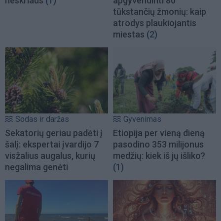
neskriaus
(1)
apgyvendinti 80
tūkstančių žmonių: kaip
atrodys plaukiojantis
miestas
(2)
Sodas ir daržas
Gyvenimas
Sekatorių geriau padėti į
Etiopija per vieną dieną
šalį: ekspertai įvardijo 7
pasodino 353 milijonus
visžalius augalus, kurių
medžių: kiek iš jų išliko?
negalima genėti
(1)