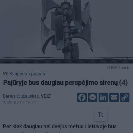
© PAGD nuotr.
Klaipėdos pulsas
Pajūryje bus daugiau perspėjimo sirenų
(4)
Facebook
Messenger
LinkedIn
Email
C
,
Darius Čiužauskas
VE.LT
L
2026-07-04 16:41
Per kiek daugiau nei dvejus metus Lietuvoje bus