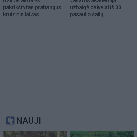
Italijos aktorės
vasaros akademiją
pakrikštytas prabangus
užbaigė dalyviai iš 30
kruizinis laivas
pasaulio šalių
NAUJI