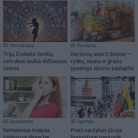
Horoskopai
Receptai
Trijų Zodiako ženklų
Daržovių asorti žiemai —
netrukus laukia didžiausia
ryšku, skanu ir gražu:
sėkmė
ypatingo skonio paslaptis
Gyvenimas
Sportas
Nemalonus kvapas
Prieš varžybas jūroje
šaldytuve dings be
buriuotojai pasirodė