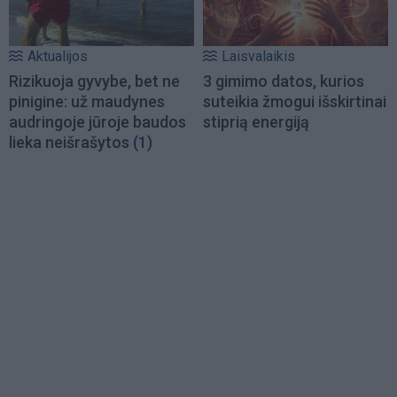
Aktualijos
Laisvalaikis
Rizikuoja gyvybe, bet ne
3 gimimo datos, kurios
pinigine: už maudynes
suteikia žmogui išskirtinai
audringoje jūroje baudos
stiprią energiją
lieka neišrašytos
(1)