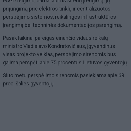
PAGD teigimu, darbai apims sirenų įrengimą, jų
prijungimą prie elektros tinklų ir centralizuotos
perspėjimo sistemos, reikalingos infrastruktūros
įrengimą bei techninės dokumentacijos parengimą.
Pasak laikinai pareigas einančio vidaus reikalų
ministro Vladislavo Kondratovičiaus, įgyvendinus
visas projekto veiklas, perspėjimo sirenomis bus
galima perspėti apie 75 procentus Lietuvos gyventojų.
Šiuo metu perspėjimo sirenomis pasiekiama apie 69
proc. šalies gyventojų.