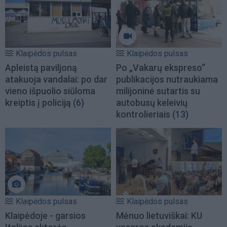
Klaipėdos pulsas
Klaipėdos pulsas
Apleistą paviljoną
Po „Vakarų ekspreso“
atakuoja vandalai: po dar
publikacijos nutraukiama
vieno išpuolio siūloma
milijoninė sutartis su
kreiptis į policiją
(6)
autobusų keleivių
kontrolieriais
(13)
Klaipėdos pulsas
Klaipėdos pulsas
Klaipėdoje - garsios
Mėnuo lietuviškai: KU