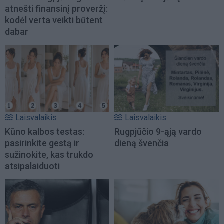
atnešti finansinį proveržį:
kodėl verta veikti būtent
dabar
Laisvalaikis
Laisvalaikis
Kūno kalbos testas:
Rugpjūčio 9-ąją vardo
pasirinkite gestą ir
dieną švenčia
sužinokite, kas trukdo
atsipalaiduoti