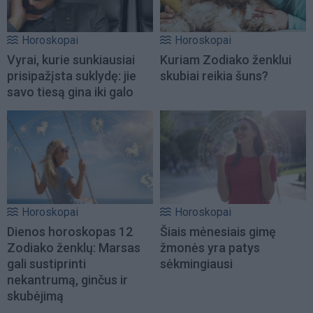
Horoskopai
Horoskopai
Vyrai, kurie sunkiausiai
Kuriam Zodiako ženklui
prisipažįsta suklydę: jie
skubiai reikia šuns?
savo tiesą gina iki galo
Horoskopai
Horoskopai
Dienos horoskopas 12
Šiais mėnesiais gimę
Zodiako ženklų: Marsas
žmonės yra patys
gali sustiprinti
sėkmingiausi
nekantrumą, ginčus ir
skubėjimą