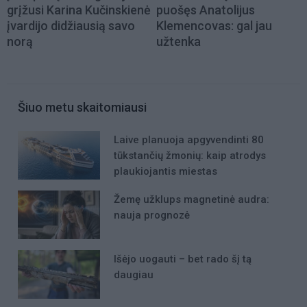
grįžusi Karina Kučinskienė
puošęs Anatolijus
įvardijo didžiausią savo
Klemencovas: gal jau
norą
užtenka
Šiuo metu skaitomiausi
Laive planuoja apgyvendinti 80
tūkstančių žmonių: kaip atrodys
plaukiojantis miestas
Žemę užklups magnetinė audra:
nauja prognozė
Išėjo uogauti – bet rado šį tą
daugiau