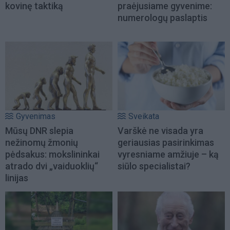
kovinę taktiką
praėjusiame gyvenime:
numerologų paslaptis
Gyvenimas
Sveikata
Mūsų DNR slepia
Varškė ne visada yra
nežinomų žmonių
geriausias pasirinkimas
pėdsakus: mokslininkai
vyresniame amžiuje – ką
atrado dvi „vaiduoklių“
siūlo specialistai?
linijas