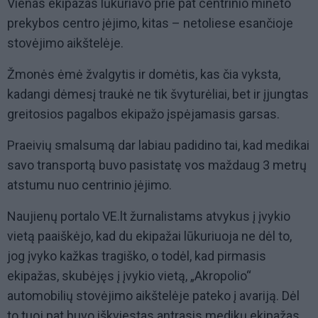
Vienas ekipažas lūkuriavo prie pat centrinio minėto
prekybos centro įėjimo, kitas – netoliese esančioje
stovėjimo aikštelėje.
Žmonės ėmė žvalgytis ir domėtis, kas čia vyksta,
kadangi dėmesį traukė ne tik švyturėliai, bet ir įjungtas
greitosios pagalbos ekipažo įspėjamasis garsas.
Praeivių smalsumą dar labiau padidino tai, kad medikai
savo transportą buvo pasistatę vos maždaug 3 metrų
atstumu nuo centrinio įėjimo.
Naujienų portalo VE.lt žurnalistams atvykus į įvykio
vietą paaiškėjo, kad du ekipažai lūkuriuoja ne dėl to,
jog įvyko kažkas tragiško, o todėl, kad pirmasis
ekipažas, skubėjęs į įvykio vietą, „Akropolio“
automobilių stovėjimo aikštelėje pateko į avariją. Dėl
to tuoj pat buvo iškviestas antrasis medikų ekipažas.