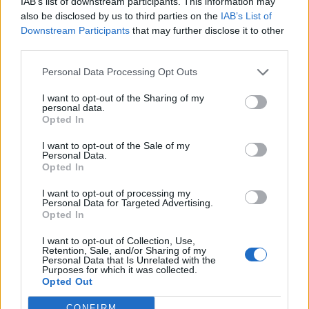
IAB’s list of downstream participants. This information may
kreiptis į policiją
(6)
autobusų keleivių
also be disclosed by us to third parties on the
IAB’s List of
kontrolieriais
(13)
Downstream Participants
that may further disclose it to other
third parties.
Personal Data Processing Opt Outs
I want to opt-out of the Sharing of my
personal data.
Opted In
Klaipėdos pulsas
Klaipėdos pulsas
I want to opt-out of the Sale of my
Personal Data.
Klaipėdoje - garsios
Mėnuo lietuviškai: KU
Opted In
Italijos aktorės
vasaros akademiją
I want to opt-out of processing my
pakrikštytas prabangus
užbaigė dalyviai iš 30
Personal Data for Targeted Advertising.
kruizinis laivas
pasaulio šalių
Opted In
I want to opt-out of Collection, Use,
Retention, Sale, and/or Sharing of my
Personal Data that Is Unrelated with the
Purposes for which it was collected.
Opted Out
CONFIRM