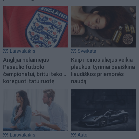
Laisvalaikis
Sveikata
Anglijai nelaimėjus
Kaip ricinos aliejus veikia
Pasaulio futbolo
plaukus: tyrimai paaiškina
čempionatui, britui teko...
liaudiškos priemonės
koreguoti tatuiruotę
naudą
Laisvalaikis
Auto