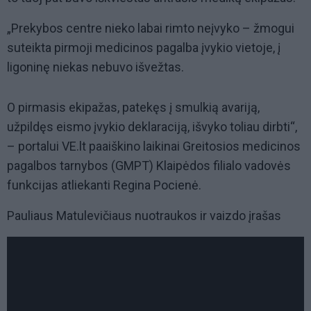
„Prekybos centre nieko labai rimto neįvyko – žmogui
suteikta pirmoji medicinos pagalba įvykio vietoje, į
ligoninę niekas nebuvo išvežtas.
O pirmasis ekipažas, patekęs į smulkią avariją,
užpildęs eismo įvykio deklaraciją, išvyko toliau dirbti“,
– portalui VE.lt paaiškino laikinai Greitosios medicinos
pagalbos tarnybos (GMPT) Klaipėdos filialo vadovės
funkcijas atliekanti Regina Pocienė.
Pauliaus Matulevičiaus nuotraukos ir vaizdo įrašas