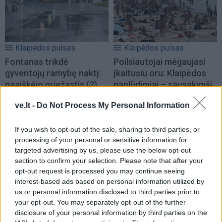
Klaipėdos pulsas
Klaipėdos pulsas
Fontanas trikdė
Poilsiautojai mėgaujasi
gyventojų ramybę naktį:
įkaitusiu oru: Klaipėdos
paaiškėjo priežastis
(2)
paplūdimiai – sausakimši
(vaizdo įrašas)
ve.lt -
Do Not Process My Personal Information
If you wish to opt-out of the sale, sharing to third parties, or
processing of your personal or sensitive information for
targeted advertising by us, please use the below opt-out
section to confirm your selection. Please note that after your
opt-out request is processed you may continue seeing
Klaipėdos pulsas
Klaipėdos pulsas
interest-based ads based on personal information utilized by
us or personal information disclosed to third parties prior to
Apleistą paviljoną
Po „Vakarų ekspreso“
your opt-out. You may separately opt-out of the further
atakuoja vandalai: po dar
publikacijos nutraukiama
disclosure of your personal information by third parties on the
vieno išpuolio siūloma
milijoninė sutartis su