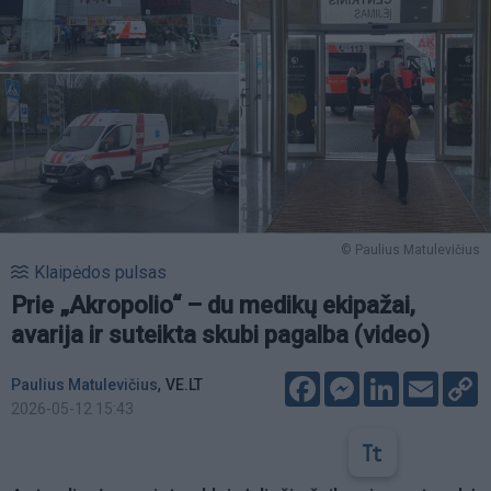
© Paulius Matulevičius
Klaipėdos pulsas
Prie „Akropolio“ – du medikų ekipažai,
avarija ir suteikta skubi pagalba (video)
Facebook
Messenger
LinkedIn
Email
C
,
Paulius Matulevičius
VE.LT
L
2026-05-12 15:43