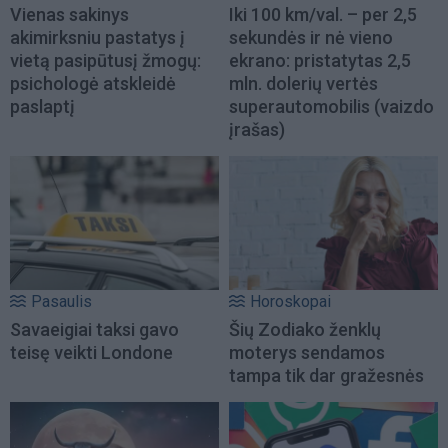
Vienas sakinys
Iki 100 km/val. – per 2,5
akimirksniu pastatys į
sekundės ir nė vieno
vietą pasipūtusį žmogų:
ekrano: pristatytas 2,5
psichologė atskleidė
mln. dolerių vertės
paslaptį
superautomobilis (vaizdo
įrašas)
Pasaulis
Horoskopai
Savaeigiai taksi gavo
Šių Zodiako ženklų
teisę veikti Londone
moterys sendamos
tampa tik dar gražesnės