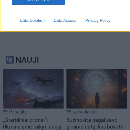
Data Deletion
Data Access
Privacy Policy
NAUJI
Pasaulis
Laisvalaikis
„Sterbliniai dronai“:
Sužinokite pagal savo
Ukraina ėmė taikyti naują
gimimo datą, kas buvote