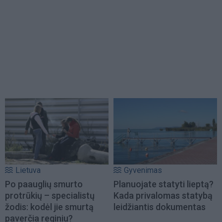
Lietuva
Gyvenimas
Po paauglių smurto
Planuojate statyti lieptą?
protrūkių – specialistų
Kada privalomas statybą
žodis: kodėl jie smurtą
leidžiantis dokumentas
paverčia reginiu?