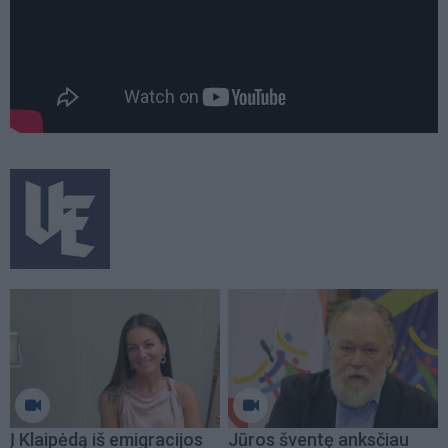
Į Klaipėdą iš emigracijos
Jūros šventę anksčiau