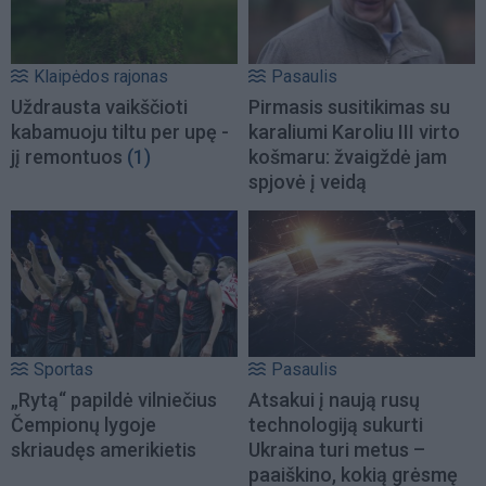
Klaipėdos rajonas
Pasaulis
Uždrausta vaikščioti
Pirmasis susitikimas su
kabamuoju tiltu per upę -
karaliumi Karoliu III virto
jį remontuos
(1)
košmaru: žvaigždė jam
spjovė į veidą
Sportas
Pasaulis
„Rytą“ papildė vilniečius
Atsakui į naują rusų
Čempionų lygoje
technologiją sukurti
skriaudęs amerikietis
Ukraina turi metus –
paaiškino, kokią grėsmę