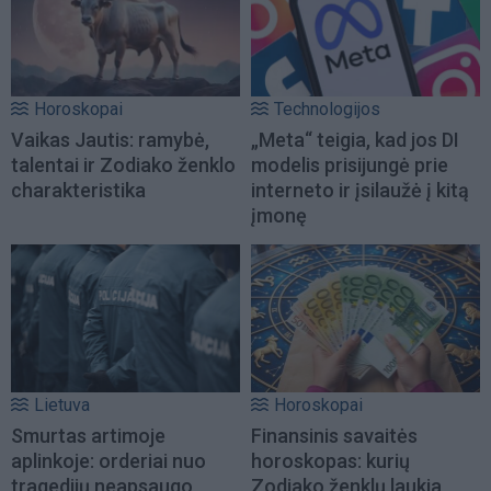
Horoskopai
Technologijos
Vaikas Jautis: ramybė,
„Meta“ teigia, kad jos DI
talentai ir Zodiako ženklo
modelis prisijungė prie
charakteristika
interneto ir įsilaužė į kitą
įmonę
Lietuva
Horoskopai
Smurtas artimoje
Finansinis savaitės
aplinkoje: orderiai nuo
horoskopas: kurių
tragedijų neapsaugo,
Zodiako ženklų laukia