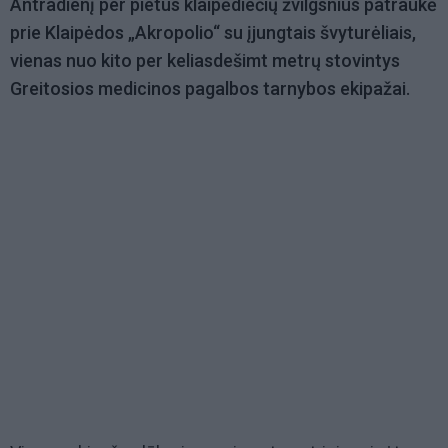
Antradienį per pietus klaipėdiečių žvilgsnius patraukė
prie Klaipėdos „Akropolio“ su įjungtais švyturėliais,
vienas nuo kito per keliasdešimt metrų stovintys
Greitosios medicinos pagalbos tarnybos ekipažai.