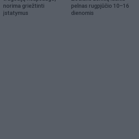
norima griežtinti
pelnas rugpjūčio 10–16
įstatymus
dienomis
Load
More