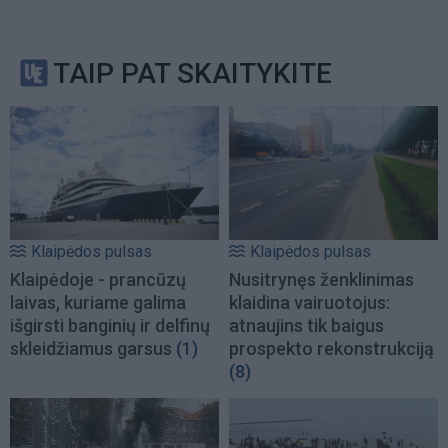
TAIP PAT SKAITYKITE
Klaipėdos pulsas
Klaipėdos pulsas
Klaipėdoje - prancūzų
Nusitrynęs ženklinimas
laivas, kuriame galima
klaidina vairuotojus:
išgirsti banginių ir delfinų
atnaujins tik baigus
skleidžiamus garsus
(1)
prospekto rekonstrukciją
(8)