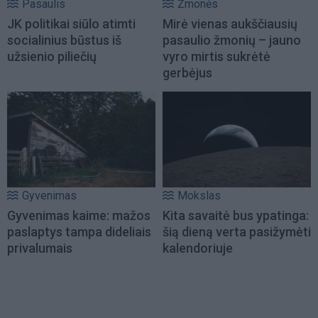
Pasaulis
Žmonės
JK politikai siūlo atimti
Mirė vienas aukščiausių
socialinius būstus iš
pasaulio žmonių – jauno
užsienio piliečių
vyro mirtis sukrėtė
gerbėjus
Gyvenimas
Mokslas
Gyvenimas kaime: mažos
Kita savaitė bus ypatinga:
paslaptys tampa dideliais
šią dieną verta pasižymėti
privalumais
kalendoriuje