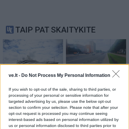
TAIP PAT SKAITYKITE
ve.lt -
Do Not Process My Personal Information
Klaipėdos pulsas
Klaipėdos pulsas
Klaipėdoje - prancūzų
Nusitrynęs ženklinimas
If you wish to opt-out of the sale, sharing to third parties, or
laivas, kuriame galima
klaidina vairuotojus:
processing of your personal or sensitive information for
targeted advertising by us, please use the below opt-out
išgirsti banginių ir delfinų
atnaujins tik baigus
section to confirm your selection. Please note that after your
skleidžiamus garsus
(1)
prospekto rekonstrukciją
opt-out request is processed you may continue seeing
(10)
interest-based ads based on personal information utilized by
us or personal information disclosed to third parties prior to