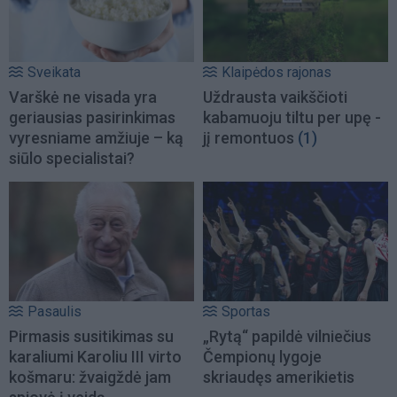
Sveikata
Klaipėdos rajonas
Varškė ne visada yra
Uždrausta vaikščioti
geriausias pasirinkimas
kabamuoju tiltu per upę -
vyresniame amžiuje – ką
jį remontuos
(1)
siūlo specialistai?
Pasaulis
Sportas
Pirmasis susitikimas su
„Rytą“ papildė vilniečius
karaliumi Karoliu III virto
Čempionų lygoje
košmaru: žvaigždė jam
skriaudęs amerikietis