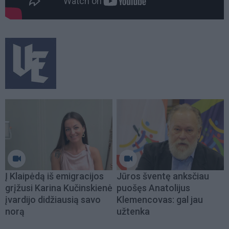
Į Klaipėdą iš emigracijos
Jūros šventę anksčiau
grįžusi Karina Kučinskienė
puošęs Anatolijus
įvardijo didžiausią savo
Klemencovas: gal jau
norą
užtenka