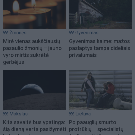
Žmonės
Gyvenimas
Mirė vienas aukščiausių
Gyvenimas kaime: mažos
pasaulio žmonių – jauno
paslaptys tampa dideliais
vyro mirtis sukrėtė
privalumais
gerbėjus
Mokslas
Lietuva
Kita savaitė bus ypatinga:
Po paauglių smurto
šią dieną verta pasižymėti
protrūkių – specialistų