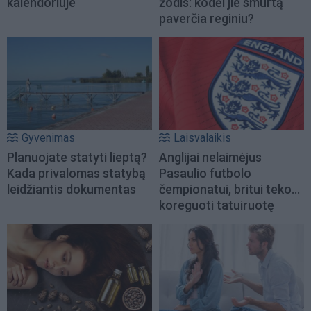
kalendoriuje
žodis: kodėl jie smurtą
paverčia reginiu?
Gyvenimas
Laisvalaikis
Planuojate statyti lieptą?
Anglijai nelaimėjus
Kada privalomas statybą
Pasaulio futbolo
leidžiantis dokumentas
čempionatui, britui teko...
koreguoti tatuiruotę