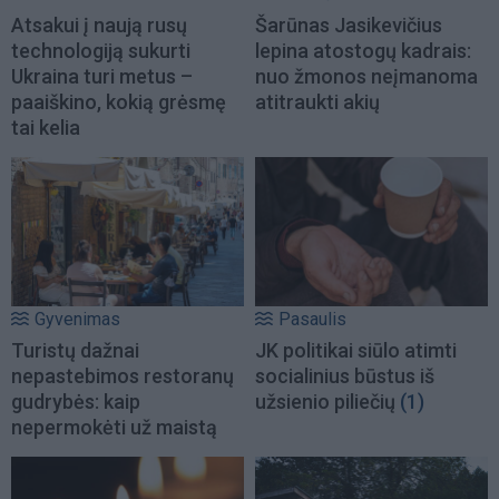
Atsakui į naują rusų
Šarūnas Jasikevičius
technologiją sukurti
lepina atostogų kadrais:
Ukraina turi metus –
nuo žmonos neįmanoma
paaiškino, kokią grėsmę
atitraukti akių
tai kelia
Gyvenimas
Pasaulis
Turistų dažnai
JK politikai siūlo atimti
nepastebimos restoranų
socialinius būstus iš
gudrybės: kaip
užsienio piliečių
(1)
nepermokėti už maistą