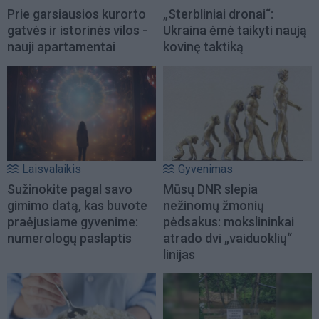
Prie garsiausios kurorto
„Sterbliniai dronai“:
gatvės ir istorinės vilos -
Ukraina ėmė taikyti naują
nauji apartamentai
kovinę taktiką
Laisvalaikis
Gyvenimas
Sužinokite pagal savo
Mūsų DNR slepia
gimimo datą, kas buvote
nežinomų žmonių
praėjusiame gyvenime:
pėdsakus: mokslininkai
numerologų paslaptis
atrado dvi „vaiduoklių“
linijas