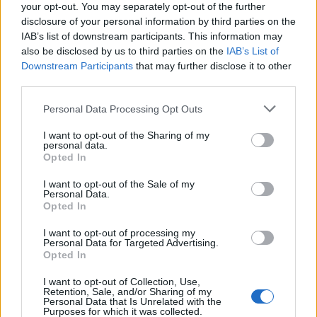
your opt-out. You may separately opt-out of the further
disclosure of your personal information by third parties on the
IAB’s list of downstream participants. This information may
also be disclosed by us to third parties on the
IAB’s List of
Downstream Participants
that may further disclose it to other
third parties.
Klaipėdos pulsas
Klaipėdos pulsas
Fontanas trikdė
Poilsiautojai mėgaujasi
Personal Data Processing Opt Outs
gyventojų ramybę naktį:
įkaitusiu oru: Klaipėdos
I want to opt-out of the Sharing of my
paaiškėjo priežastis
(2)
paplūdimiai – sausakimši
personal data.
(vaizdo įrašas)
Opted In
I want to opt-out of the Sale of my
Personal Data.
Opted In
I want to opt-out of processing my
Personal Data for Targeted Advertising.
Opted In
Klaipėdos pulsas
Klaipėdos pulsas
I want to opt-out of Collection, Use,
Retention, Sale, and/or Sharing of my
Apleistą paviljoną
Po „Vakarų ekspreso“
Personal Data that Is Unrelated with the
Purposes for which it was collected.
atakuoja vandalai: po dar
publikacijos nutraukiama