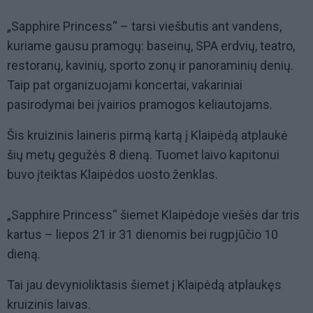
„Sapphire Princess“ – tarsi viešbutis ant vandens,
kuriame gausu pramogų: baseinų, SPA erdvių, teatro,
restoranų, kavinių, sporto zonų ir panoraminių denių.
Taip pat organizuojami koncertai, vakariniai
pasirodymai bei įvairios pramogos keliautojams.
Šis kruizinis laineris pirmą kartą į Klaipėdą atplaukė
šių metų gegužės 8 dieną. Tuomet laivo kapitonui
buvo įteiktas Klaipėdos uosto ženklas.
„Sapphire Princess“ šiemet Klaipėdoje viešės dar tris
kartus – liepos 21 ir 31 dienomis bei rugpjūčio 10
dieną.
Tai jau devynioliktasis šiemet į Klaipėdą atplaukęs
kruizinis laivas.