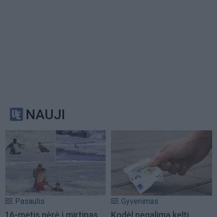
NAUJI
Pasaulis
Gyvenimas
16-metis nėrė į mirtinas
Kodėl negalima kelti