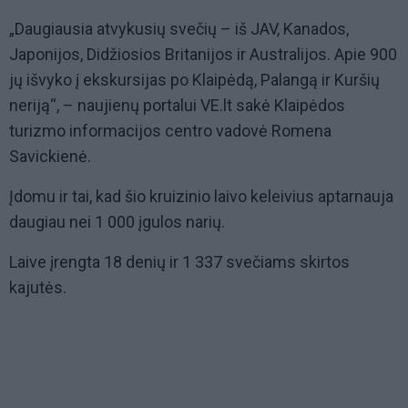
„Daugiausia atvykusių svečių – iš JAV, Kanados,
Japonijos, Didžiosios Britanijos ir Australijos. Apie 900
jų išvyko į ekskursijas po Klaipėdą, Palangą ir Kuršių
neriją“, – naujienų portalui VE.lt sakė Klaipėdos
turizmo informacijos centro vadovė Romena
Savickienė.
Įdomu ir tai, kad šio kruizinio laivo keleivius aptarnauja
daugiau nei 1 000 įgulos narių.
Laive įrengta 18 denių ir 1 337 svečiams skirtos
kajutės.