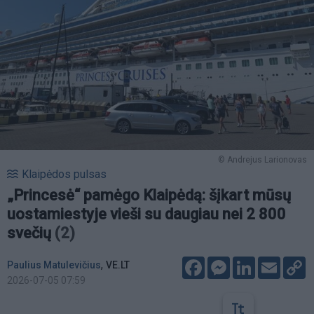
© Andrejus Larionovas
Klaipėdos pulsas
„Princesė“ pamėgo Klaipėdą: šįkart mūsų
uostamiestyje vieši su daugiau nei 2 800
svečių
(2)
Facebook
Messenger
LinkedIn
Email
C
,
Paulius Matulevičius
VE.LT
L
2026-07-05 07:59