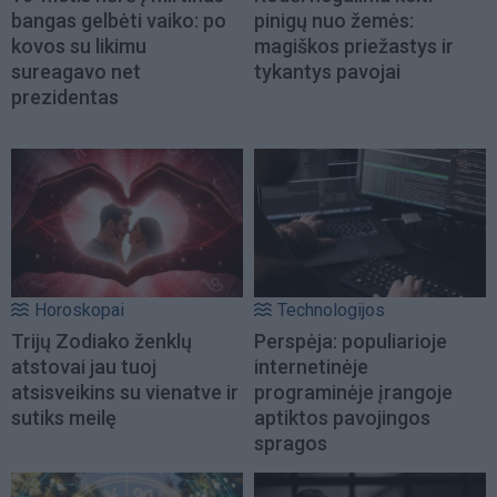
bangas gelbėti vaiko: po
pinigų nuo žemės:
kovos su likimu
magiškos priežastys ir
sureagavo net
tykantys pavojai
prezidentas
Horoskopai
Technologijos
Trijų Zodiako ženklų
Perspėja: populiarioje
atstovai jau tuoj
internetinėje
atsisveikins su vienatve ir
programinėje įrangoje
sutiks meilę
aptiktos pavojingos
spragos