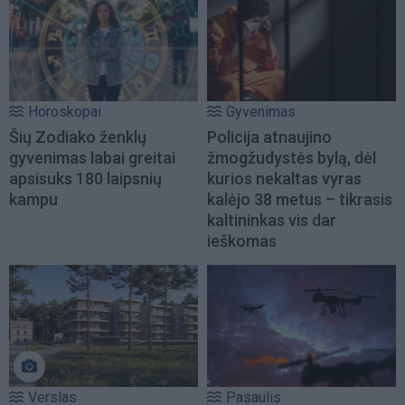
Horoskopai
Gyvenimas
Šių Zodiako ženklų
Policija atnaujino
gyvenimas labai greitai
žmogžudystės bylą, dėl
apsisuks 180 laipsnių
kurios nekaltas vyras
kampu
kalėjo 38 metus – tikrasis
kaltininkas vis dar
ieškomas
Verslas
Pasaulis