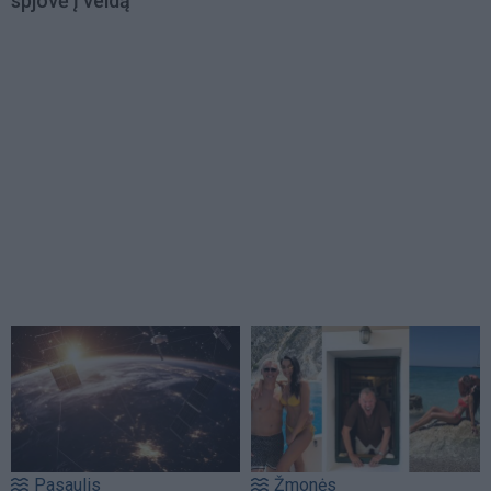
spjovė į veidą
Pasaulis
Žmonės