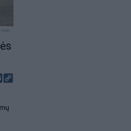
 nuotr.
lės
er
kedIn
Email
Copy
Link
imų