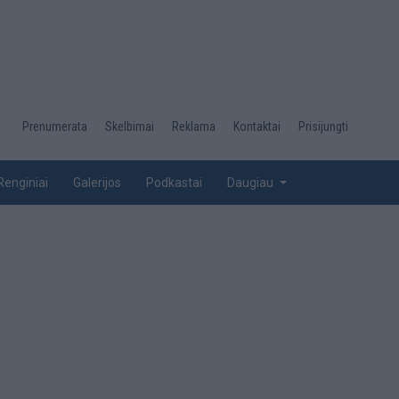
Desktop
Prenumerata
Skelbimai
Reklama
Kontaktai
Prisijungti
menu
top
Renginiai
Galerijos
Podkastai
Daugiau