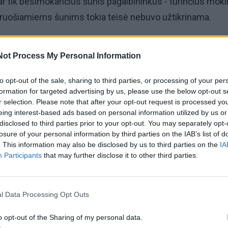
dar tik besimokančius šunis pagalbininkus - turinčius moki
 ruošiamiems šunims tokia teisė nebuvo užtikrinama.
Not Process My Personal Information
to opt-out of the sale, sharing to third parties, or processing of your per
s miesto autobusuose dėl vežamų
formation for targeted advertising by us, please use the below opt-out s
r selection. Please note that after your opt-out request is processed y
tai pasitaiko konfliktinių situacijų.
eing interest-based ads based on personal information utilized by us or
disclosed to third parties prior to your opt-out. You may separately opt-
losure of your personal information by third parties on the IAB’s list of
. This information may also be disclosed by us to third parties on the
IA
Participants
that may further disclose it to other third parties.
 pat šunų pagalbininkų rengėjai praktinių mokymų metu tu
agalbininkais, kurie apmokomi, keliauti nemokamai.
l Data Processing Opt Outs
o opt-out of the Sharing of my personal data.