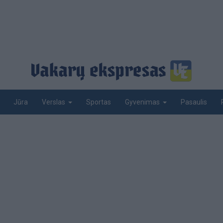
Jūra
Sportas
Pasaulis
Verslas
Gyvenimas