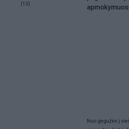
(13)
apmokymuos
Nuo gegužės į viešą