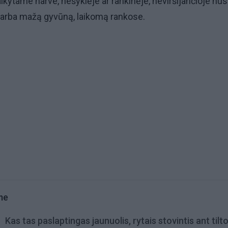
aikytame narve, nešyklėje ar rankinėje, neviršijančioje nus
 arba mažą gyvūną, laikomą rankose.
me
Kas tas paslaptingas jaunuolis, rytais stovintis ant tilt