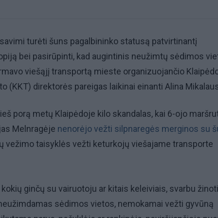
 savimi turėti šuns pagalbininko statusą patvirtinantį
piją bei pasirūpinti, kad augintinis neužimtų sėdimos viet
rmavo viešąjį transportą mieste organizuojančio Klaipėd
to (KKT) direktorės pareigas laikinai einanti Alina Mikalau
ieš porą metų Klaipėdoje kilo skandalas, kai 6-ojo maršru
jas Melnragėje
nenorėjo vežti silpnaregės merginos su š
vių vežimo taisyklės vežti keturkojų viešajame transporte
 kokių ginčų su vairuotoju ar kitais keleiviais, svarbu žinoti
sę, neužimdamas sėdimos vietos, nemokamai vežti gyvūną