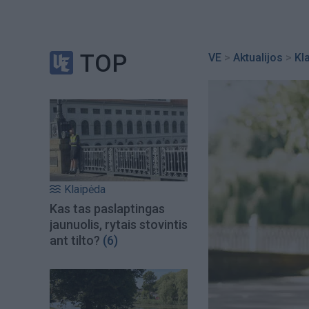
TOP
VE
>
Aktualijos
>
Kl
Klaipėda
Kas tas paslaptingas
jaunuolis, rytais stovintis
ant tilto?
(6)