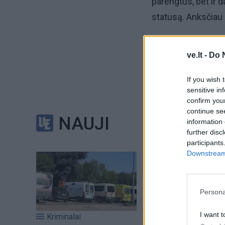
parengtus, bet ir 
statusą. Anksčiau
ve.lt -
Do 
If you wish 
Klaipėdo
sensitive in
confirm you
gyvūnų re
continue se
NAUJI
information 
further disc
participants
Downstream 
„Šie asmenys, taip
teisę su šunimis p
Persona
I want t
Kriminalai