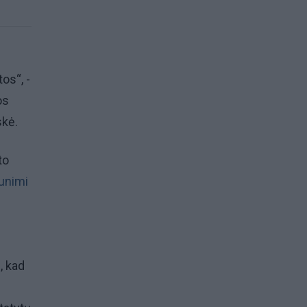
os“, -
os
skė.
to
unimi
, kad