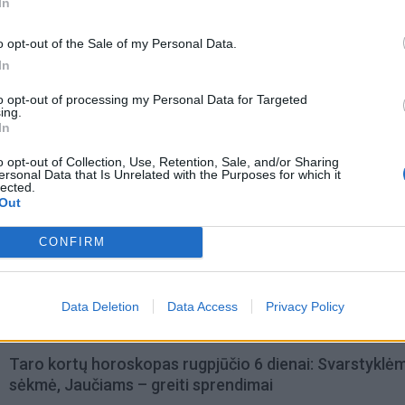
In
o opt-out of the Sale of my Personal Data.
In
to opt-out of processing my Personal Data for Targeted
ing.
In
o opt-out of Collection, Use, Retention, Sale, and/or Sharing
ersonal Data that Is Unrelated with the Purposes for which it
lected.
Out
omiausi
CONFIRM
Aiškiaregės pranašystė: numatė katastrofišką karo
pabaigą Ukrainoje
Data Deletion
Data Access
Privacy Policy
Taro kortų horoskopas rugpjūčio 6 dienai: Svarstyklė
sėkmė, Jaučiams – greiti sprendimai