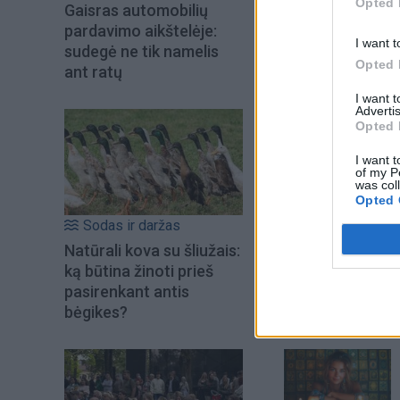
Opted 
Gaisras automobilių
pardavimo aikštelėje:
I want t
sudegė ne tik namelis
Opted 
ant ratų
I want 
Advertis
Opted 
I want t
of my P
was col
Opted 
Sodas ir daržas
Šiuo metu skait
Natūrali kova su šliužais:
ką būtina žinoti prieš
pasirenkant antis
bėgikes?