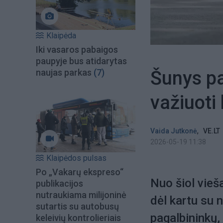
Klaipėda
Iki vasaros pabaigos
paupyje bus atidarytas
Šunys pa
naujas parkas
(7)
važiuoti 
,
Vaida Jutkonė
VE.LT
2026-05-19 11:38
Klaipėdos pulsas
Po „Vakarų ekspreso“
Nuo šiol vieš
publikacijos
nutraukiama milijoninė
dėl kartu su 
sutartis su autobusų
pagalbininkų, 
keleivių kontrolieriais