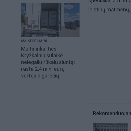
specialiai tam prit
leistinų matmenų,
Kriminalai
Muitininkai ties
Kryžkalniu sulaikė
nelegalių rūkalų siuntą:
rasta 2,4 mln. eurų
vertės cigarečių
Rekomenduoja