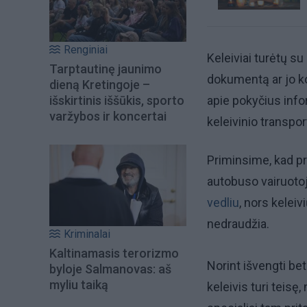
Renginiai
Keleiviai turėtų su
Tarptautinę jaunimo
dokumentą ar jo ko
dieną Kretingoje –
išskirtinis iššūkis, sporto
apie pokyčius info
varžybos ir koncertai
keleivinio transpor
Priminsime, kad pr
autobuso vairuoto
vedliu
, nors kelei
nedraudžia.
Kriminalai
Kaltinamasis terorizmo
Norint išvengti bet
byloje Salmanovas: aš
myliu taiką
keleivis turi tei