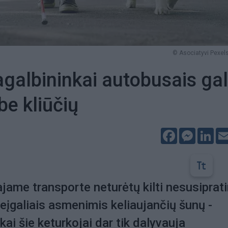
© Asociatyvi Pexels
galbininkai autobusais ga
be kliūčių
Facebook
Messeng
Lin
ajame transporte neturėtų kilti nesusiprat
neįgaliais asmenimis keliaujančių šunų -
kai šie keturkojai dar tik dalyvauja