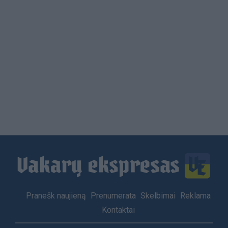
Load
More
Footer
Pranešk naujieną
Prenumerata
Skelbimai
Reklama
menu
Kontaktai