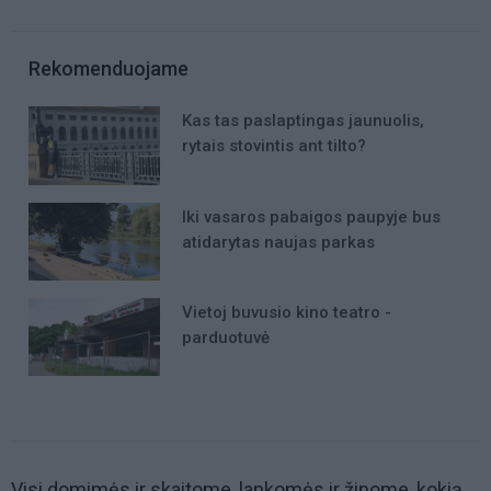
Rekomenduojame
Kas tas paslaptingas jaunuolis,
rytais stovintis ant tilto?
Iki vasaros pabaigos paupyje bus
atidarytas naujas parkas
Vietoj buvusio kino teatro -
parduotuvė
Visi domimės ir skaitome, lankomės ir žinome, kokią