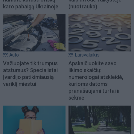
karo pabaigą Ukrainoje
(nuotrauka)
Auto
Laisvalaikis
Važiuojate tik trumpus
Apskaičiuokite savo
atstumus? Specialistai
likimo skaičių:
įvardijo patikimiausią
numerologai atskleidė,
variklį miestui
kurioms datoms
pranašaujami turtai ir
sėkmė