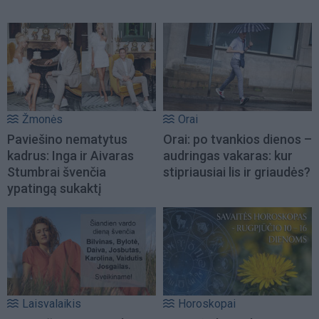
Žmonės
Orai
Paviešino nematytus
Orai: po tvankios dienos –
kadrus: Inga ir Aivaras
audringas vakaras: kur
Stumbrai švenčia
stipriausiai lis ir griaudės?
ypatingą sukaktį
Laisvalaikis
Horoskopai