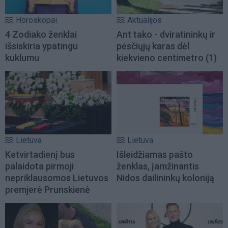
Horoskopai
Aktualijos
4 Zodiako ženklai
Ant tako - dviratininkų ir
išsiskiria ypatingu
pėsčiųjų karas dėl
kuklumu
kiekvieno centimetro
(1)
Lietuva
Lietuva
Ketvirtadienį bus
Išleidžiamas pašto
palaidota pirmoji
ženklas, įamžinantis
nepriklausomos Lietuvos
Nidos dailininkų koloniją
premjerė Prunskienė