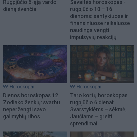
Rugpjūčio 6-ąją vardo
Savaitės horoskopas -
dieną švenčia
rugpjūčio 10 – 16
dienoms: santykiuose ir
finansiniuose reikaluose
naudinga vengti
impulsyvių reakcijų
Horoskopai
Horoskopai
Dienos horoskopas 12
Taro kortų horoskopas
Zodiako ženklų: svarbu
rugpjūčio 6 dienai:
neperžengti savo
Svarstyklėms – sėkmė,
galimybių ribos
Jaučiams – greiti
sprendimai