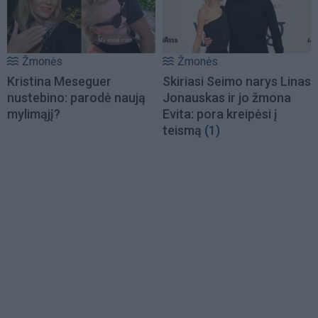
Žmonės
Žmonės
Kristina Meseguer
Skiriasi Seimo narys Linas
nustebino: parodė naują
Jonauskas ir jo žmona
mylimąjį?
Evita: pora kreipėsi į
teismą
(1)