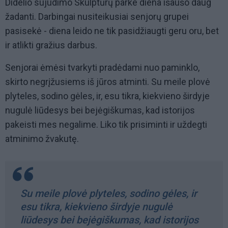
Didelio sujudimo Skulptūrų parke diena išaušo daug
žadanti. Darbingai nusiteikusiai senjorų grupei
pasisekė - diena leido ne tik pasidžiaugti geru oru, bet
ir atlikti gražius darbus.
Senjorai ėmėsi tvarkyti pradėdami nuo paminklo,
skirto negrįžusiems iš jūros atminti. Su meile plovė
plyteles, sodino gėles, ir, esu tikra, kiekvieno širdyje
nugulė liūdesys bei bejėgiškumas, kad istorijos
pakeisti mes negalime. Liko tik prisiminti ir uždegti
atminimo žvakutę.
Su meile plovė plyteles, sodino gėles, ir
esu tikra, kiekvieno širdyje nugulė
liūdesys bei bejėgiškumas, kad istorijos