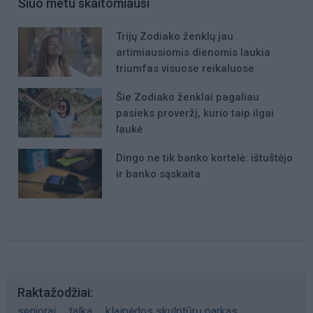
Šiuo metu skaitomiausi
Trijų Zodiako ženklų jau
artimiausiomis dienomis laukia
triumfas visuose reikaluose
Šie Zodiako ženklai pagaliau
pasieks proveržį, kurio taip ilgai
laukė
Dingo ne tik banko kortelė: ištuštėjo
ir banko sąskaita
Raktažodžiai
senjorai
talka
klaipėdos skulptūrų parkas