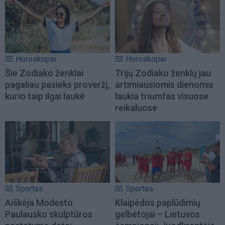
Horoskopai
Horoskopai
Šie Zodiako ženklai
Trijų Zodiako ženklų jau
pagaliau pasieks proveržį,
artimiausiomis dienomis
kurio taip ilgai laukė
laukia triumfas visuose
reikaluose
Sportas
Sportas
Aiškėja Modesto
Klaipėdos paplūdimių
Paulausko skulptūros
gelbėtojai – Lietuvos