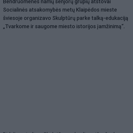
Bendruomenės namų senjorų grupių atstovai
Socialinės atsakomybės metų Klaipėdos mieste
šviesoje organizavo Skulptūrų parke talką-edukaciją
„Tvarkome ir saugome miesto istorijos įamžinimą“.