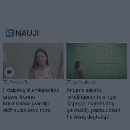
NAUJI
Podkastai
Laisvalaikis
Į Klaipėdą iš emigracijos
Ar jums pakaks
grįžusi Karina
išradingumo teisingai
Kučinskienė įvardijo
išspręsti matematinį
didžiausią savo norą
galvosūkį, panaudojant
tik vieną degtuką?