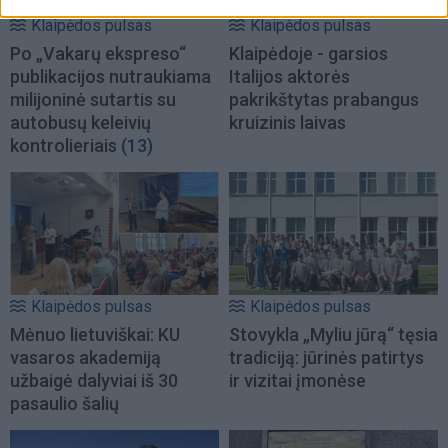
Klaipėdos pulsas
Klaipėdos pulsas
Po „Vakarų ekspreso“
Klaipėdoje - garsios
publikacijos nutraukiama
Italijos aktorės
milijoninė sutartis su
pakrikštytas prabangus
autobusų keleivių
kruizinis laivas
kontrolieriais
(13)
Klaipėdos pulsas
Klaipėdos pulsas
Mėnuo lietuviškai: KU
Stovykla „Myliu jūrą“ tęsia
vasaros akademiją
tradiciją: jūrinės patirtys
užbaigė dalyviai iš 30
ir vizitai įmonėse
pasaulio šalių