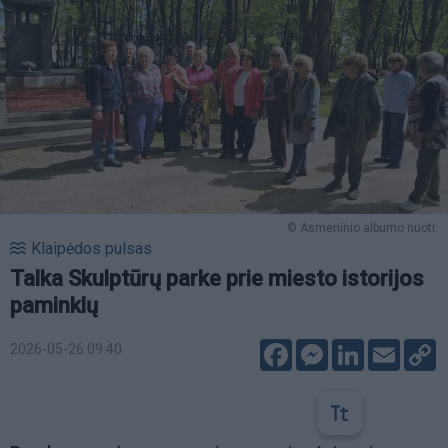
© Asmeninio albumo nuotr.
Klaipėdos pulsas
Talka Skulptūrų parke prie miesto istorijos
paminklų
Facebook
Messenger
LinkedIn
Email
C
2026-05-26 09:40
L