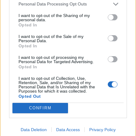
Personal Data Processing Opt Outs
TAIP PAT SKAITYKITE
I want to opt-out of the Sharing of my
personal data.
Opted In
I want to opt-out of the Sale of my
Personal Data.
Opted In
I want to opt-out of processing my
Personal Data for Targeted Advertising.
Klaipėdos pulsas
Klaipėdos pulsas
Opted In
Poilsiautojai mėgaujasi
Apleistą paviljoną
I want to opt-out of Collection, Use,
įkaitusiu oru: Klaipėdos
atakuoja vandalai: po dar
Retention, Sale, and/or Sharing of my
Personal Data that Is Unrelated with the
paplūdimiai – sausakimši
vieno išpuolio siūloma
Purposes for which it was collected.
(vaizdo įrašas)
kreiptis į policiją
(6)
Opted Out
CONFIRM
Data Deletion
Data Access
Privacy Policy