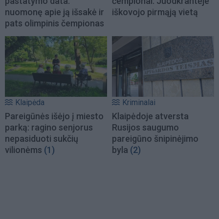
pastatymo data:
čempionai: Juodkrantėje
nuomonę apie ją išsakė ir
iškovojo pirmąją vietą
pats olimpinis čempionas
Klaipėda
Kriminalai
Pareigūnės išėjo į miesto
Klaipėdoje atversta
parką: ragino senjorus
Rusijos saugumo
nepasiduoti sukčių
pareigūno šnipinėjimo
vilionėms
(1)
byla
(2)