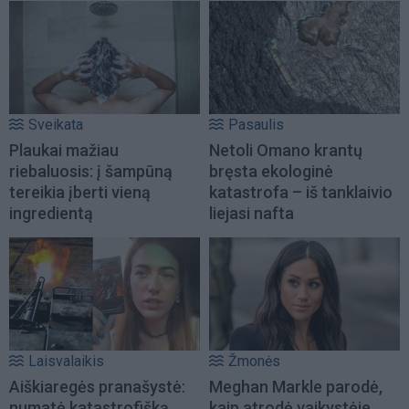
Sveikata
Pasaulis
Plaukai mažiau
Netoli Omano krantų
riebaluosis: į šampūną
bręsta ekologinė
tereikia įberti vieną
katastrofa – iš tanklaivio
ingredientą
liejasi nafta
Laisvalaikis
Žmonės
Aiškiaregės pranašystė:
Meghan Markle parodė,
numatė katastrofišką
kaip atrodė vaikystėje