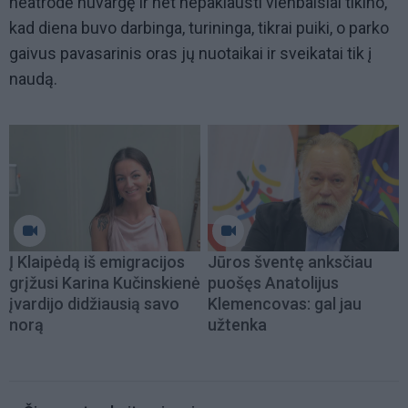
neatrodė nuvargę ir net nepaklausti vienbalsiai tikino,
kad diena buvo darbinga, turininga, tikrai puiki, o parko
gaivus pavasarinis oras jų nuotaikai ir sveikatai tik į
naudą.
Į Klaipėdą iš emigracijos
Jūros šventę anksčiau
grįžusi Karina Kučinskienė
puošęs Anatolijus
įvardijo didžiausią savo
Klemencovas: gal jau
norą
užtenka