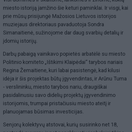
miesto istoriją įamžino šie keturi paminklai. Ir visgi, kai
prie mūsų prisijungė Mažosios Lietuvos istorijos
muziejaus direktoriaus pavaduotoja Sondra
Simanaitienė, sužinojome dar daug svarbių detalių ir
įdomių istorijų.
Darbų pabaigą vainikavo popietės arbatėlė su miesto
Politinio komiteto „Ištikimi Klaipėdai“ tarybos nariais
Regina Žemaitiene, kuri labai pasistengė, kad kilusi
idėja ir šis projektas būtų įgyvendintas, ir Arūnu Tuma
- verslininku, miesto tarybos nariu, draugiškai
pasidalinusiu savo didelių projektų įgyvendinimo
istorijomis, trumpai pristačiusiu miesto ateitį ir
planuojamas būsimas investicijas.
Senjorų kolektyvų atstovai, kurių susirinko net 18,