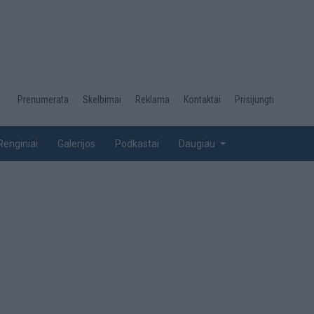
Desktop
Prenumerata
Skelbimai
Reklama
Kontaktai
Prisijungti
menu
top
Renginiai
Galerijos
Podkastai
Daugiau