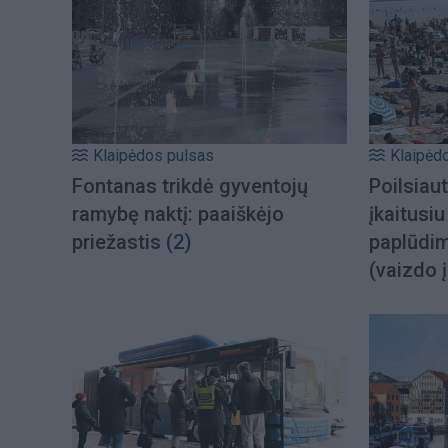
Klaipėdos pulsas
Klaipėd
Fontanas trikdė gyventojų
Poilsiau
ramybę naktį: paaiškėjo
įkaitusi
priežastis
(2)
paplūdim
(vaizdo 