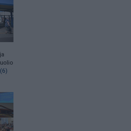
ja
puolio
(6)