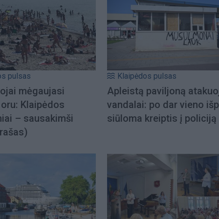
os pulsas
Klaipėdos pulsas
tojai mėgaujasi
Apleistą paviljoną atakuo
u oru: Klaipėdos
vandalai: po dar vieno iš
iai – sausakimši
siūloma kreiptis į policiją
įrašas)