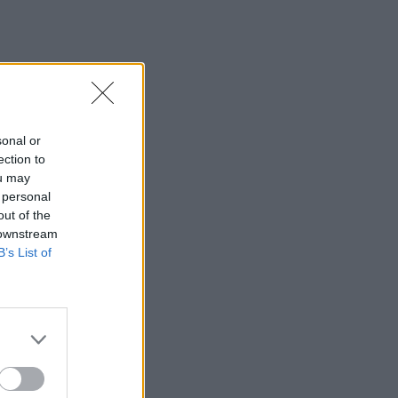
sonal or
ection to
ou may
 personal
out of the
 downstream
B’s List of