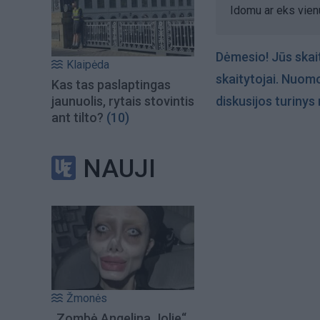
Idomu ar eks vien
Dėmesio! Jūs skai
Klaipėda
skaitytojai. Nuom
Kas tas paslaptingas
jaunuolis, rytais stovintis
diskusijos turiny
ant tilto?
(10)
NAUJI
Žmonės
„Zombė Angelina Jolie“