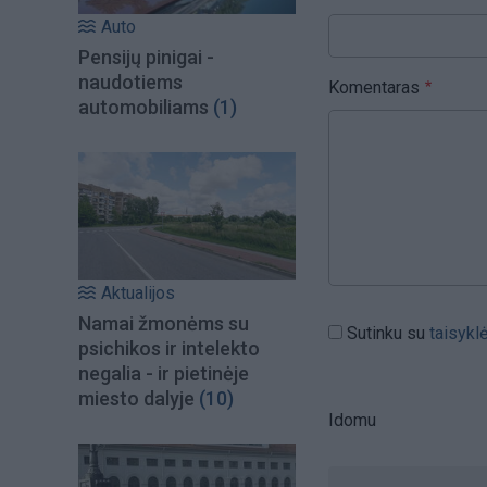
Auto
Pensijų pinigai -
naudotiems
Komentaras
automobiliams
(1)
Aktualijos
Namai žmonėms su
Sutinku su
taisykl
psichikos ir intelekto
negalia - ir pietinėje
miesto dalyje
(10)
Idomu