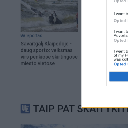
Opted 
I want t
Opted 
I want 
Sportas
Advertis
Opted 
Savaitgalį Klaipėdoje -
daug sporto: veiksmas
I want t
of my P
virs penkiose skirtingose
was col
miesto vietose
Opted 
TAIP PAT SKAITYKIT