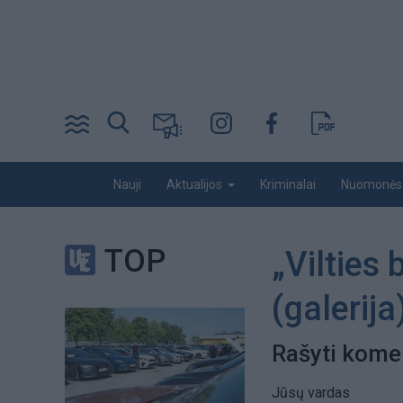
Pereiti
į
pagrindinį
turinį
Desktop
Nauji
Kriminalai
Nuomonės
Aktualijos
menu
bottom
TOP
„Vilties
(galerija
Rašyti kome
Jūsų vardas