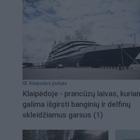
Klaipėdos pulsas
Klaipėdoje - prancūzų laivas, kuri
galima išgirsti banginių ir delfinų
skleidžiamus garsus
(1)