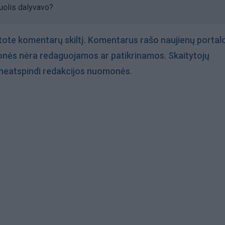
uolis dalyvavo?
tote komentarų skiltį. Komentarus rašo naujienų portalo
onės nėra redaguojamos ar patikrinamos. Skaitytojų
s neatspindi redakcijos nuomonės.