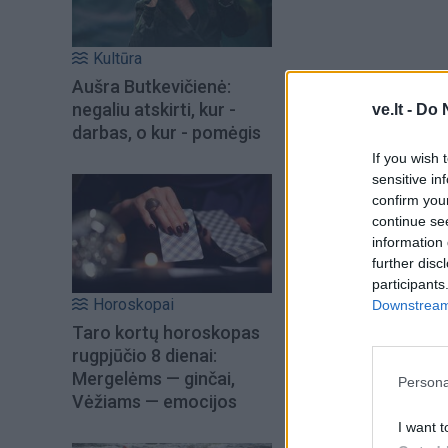
Kultūra
Aušra Butkevičienė:
negaliu atskirti, kur -
ve.lt -
Do 
darbas, o kur - pomėgis
If you wish 
sensitive in
confirm you
continue se
information 
further disc
participants
Horoskopai
Downstream 
Taro kortų horoskopas
rugpjūčio 8 dienai:
Mergelėms — ginčai,
Persona
Vėžiams — emocijos
I want t