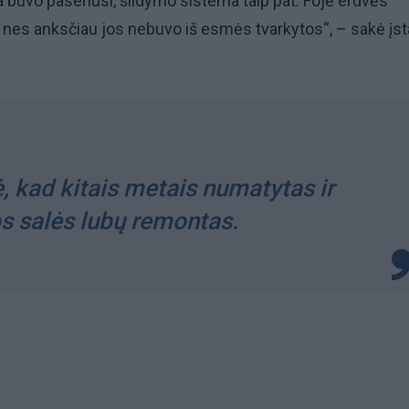
 buvo pasenusi, šildymo sistema taip pat. Fojė erdvės
 nes anksčiau jos nebuvo iš esmės tvarkytos“, – sakė įs
ė, kad kitais metais numatytas ir
os salės lubų remontas.