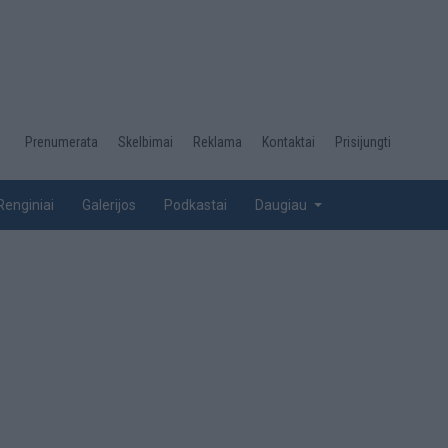
Desktop
Prenumerata
Skelbimai
Reklama
Kontaktai
Prisijungti
menu
top
Renginiai
Galerijos
Podkastai
Daugiau