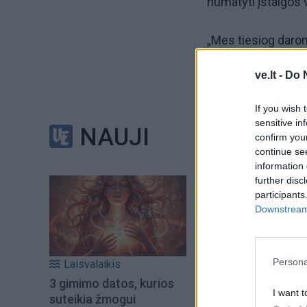
numatyti įstaigos 
„Mes tiesiog darom
planą buvo numaty
ve.lt -
Do 
tvarko radiatorius,
If you wish 
Pasak direktorės, 
sensitive in
NAUJI
confirm you
continue se
Preliminariais skai
information 
planuojama užbaigt
further disc
participants
Downstream 
Persona
Laisvalaikis
3 gimimo datos, kurios
I want t
suteikia žmogui