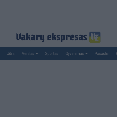
Jūra
Sportas
Pasaulis
Verslas
Gyvenimas