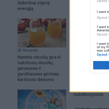
Opted 
išskirtinai stiprią
energiją
I want t
Opted 
I want 
Advertis
Opted 
I want t
of my P
Receptai
was col
Opted 
Naminė obuolių gira iš
nukritusių obuolių:
geriausias ir
gardžiausias gėrimas
karštoms dienoms
Anot K. Jakštės, di
nusidėvėjusios.