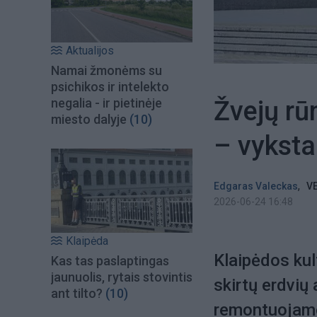
Aktualijos
Namai žmonėms su
psichikos ir intelekto
Žvejų rū
negalia - ir pietinėje
miesto dalyje
(10)
– vykst
,
Edgaras Valeckas
VE
2026-06-24 16:48
Klaipėda
Klaipėdos kul
Kas tas paslaptingas
jaunuolis, rytais stovintis
skirtų erdvių
ant tilto?
(10)
remontuojamos