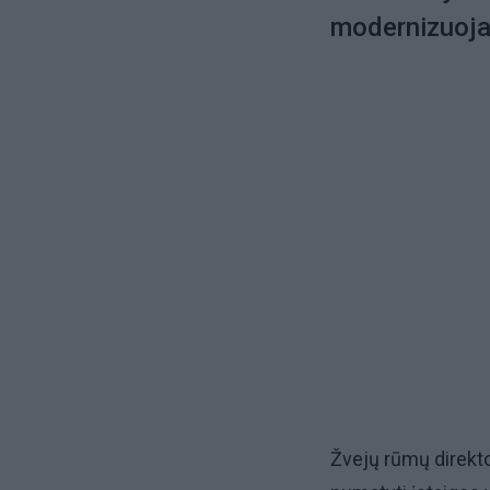
modernizuoja
Žvejų rūmų direkto