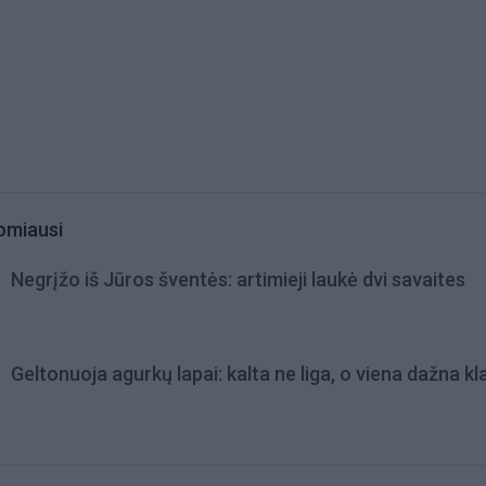
omiausi
Negrįžo iš Jūros šventės: artimieji laukė dvi savaites
Geltonuoja agurkų lapai: kalta ne liga, o viena dažna kl