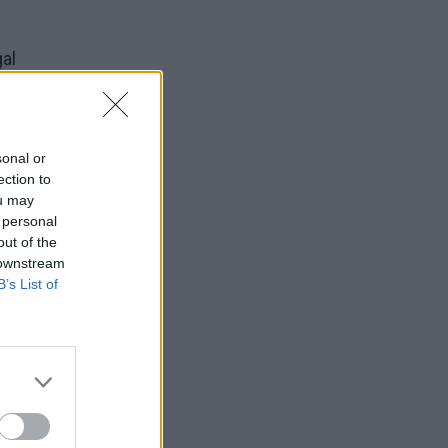
al
r
sonal or
ection to
ou may
 personal
out of the
 downstream
B’s List of