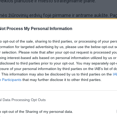
veiklos planuose ir miesto strateginiame plane.
ės žiūrovinių erdvių fojė pirmame ir antrame aukšte. Pag
ta, kad tvarkomės šias erdves. Tuo pačiu metu mums da
Not Process My Personal Information
 šilumos punktą ir vėdinimą“, – teigė K. Jakštė.
to opt-out of the sale, sharing to third parties, or processing of your per
darbai finansuojami Klaipėdos savivaldybės lėšomis.
formation for targeted advertising by us, please use the below opt-out s
r selection. Please note that after your opt-out request is processed y
eing interest-based ads based on personal information utilized by us or
čiavimais, projekto vertė siekia apie 1,5 mln. eurų. Darbus
disclosed to third parties prior to your opt-out. You may separately opt-
i rugsėjo pabaigoje.
losure of your personal information by third parties on the IAB’s list of
. This information may also be disclosed by us to third parties on the
IA
Participants
that may further disclose it to other third parties.
l Data Processing Opt Outs
o opt-out of the Sharing of my personal data.