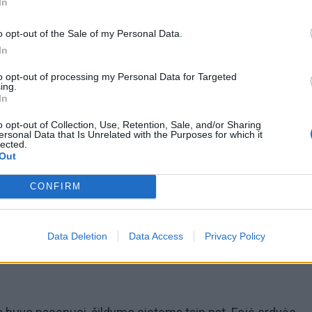
In
o opt-out of the Sale of my Personal Data.
In
to opt-out of processing my Personal Data for Targeted
ing.
In
o opt-out of Collection, Use, Retention, Sale, and/or Sharing
ersonal Data that Is Unrelated with the Purposes for which it
lected.
Out
CONFIRM
© Vitos JUREVIČIENĖS
Data Deletion
Data Access
Privacy Policy
džioji dalis atnaujinamų sistemų jau buvo stipriai