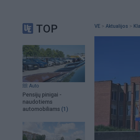
TOP
VE
>
Aktualijos
>
Kl
Auto
Pensijų pinigai -
naudotiems
automobiliams
(1)