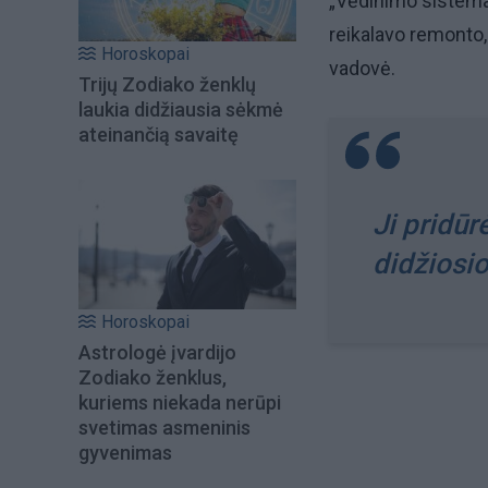
„Vėdinimo sistema
reikalavo remonto,
Horoskopai
vadovė.
Trijų Zodiako ženklų
laukia didžiausia sėkmė
ateinančią savaitę
Ji pridūr
didžiosi
Horoskopai
Astrologė įvardijo
Zodiako ženklus,
kuriems niekada nerūpi
svetimas asmeninis
gyvenimas