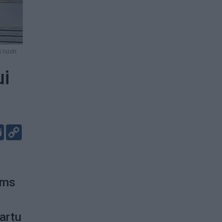
 nuotr.
ui
er
kedIn
Email
Copy
Link
ams
artu