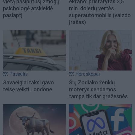
vietą pasipūtusį žmogų:
ekrano: pristatytas 2,5
psichologė atskleidė
mln. dolerių vertės
paslaptį
superautomobilis (vaizdo
įrašas)
Pasaulis
Horoskopai
Savaeigiai taksi gavo
Šių Zodiako ženklų
teisę veikti Londone
moterys sendamos
tampa tik dar gražesnės