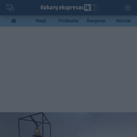
Pereiti
į
pagrindinį
Mobile
Nauji
Podkastai
Renginiai
Vaizdai
turinį
menu
bottom