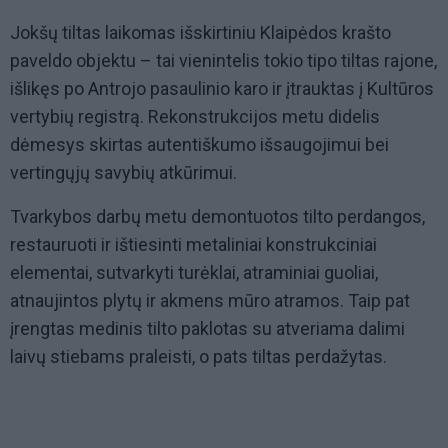
Jokšų tiltas laikomas išskirtiniu Klaipėdos krašto
paveldo objektu – tai vienintelis tokio tipo tiltas rajone,
išlikęs po Antrojo pasaulinio karo ir įtrauktas į Kultūros
vertybių registrą. Rekonstrukcijos metu didelis
dėmesys skirtas autentiškumo išsaugojimui bei
vertingųjų savybių atkūrimui.
Tvarkybos darbų metu demontuotos tilto perdangos,
restauruoti ir ištiesinti metaliniai konstrukciniai
elementai, sutvarkyti turėklai, atraminiai guoliai,
atnaujintos plytų ir akmens mūro atramos. Taip pat
įrengtas medinis tilto paklotas su atveriama dalimi
laivų stiebams praleisti, o pats tiltas perdažytas.