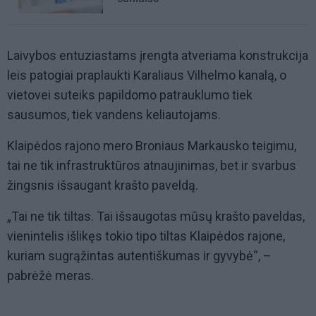
Laivybos entuziastams įrengta atveriama konstrukcija
leis patogiai praplaukti Karaliaus Vilhelmo kanalą, o
vietovei suteiks papildomo patrauklumo tiek
sausumos, tiek vandens keliautojams.
Klaipėdos rajono mero Broniaus Markausko teigimu,
tai ne tik infrastruktūros atnaujinimas, bet ir svarbus
žingsnis išsaugant krašto paveldą.
„Tai ne tik tiltas. Tai išsaugotas mūsų krašto paveldas,
vienintelis išlikęs tokio tipo tiltas Klaipėdos rajone,
kuriam sugrąžintas autentiškumas ir gyvybė“, –
pabrėžė meras.