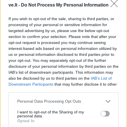
ve.lt -
Do Not Process My Personal Information
If you wish to opt-out of the sale, sharing to third parties, or
processing of your personal or sensitive information for
targeted advertising by us, please use the below opt-out
section to confirm your selection. Please note that after your
TAIP PAT SKAITYKITE
opt-out request is processed you may continue seeing
interest-based ads based on personal information utilized by
us or personal information disclosed to third parties prior to
your opt-out. You may separately opt-out of the further
disclosure of your personal information by third parties on the
IAB’s list of downstream participants. This information may
also be disclosed by us to third parties on the
IAB’s List of
Downstream Participants
that may further disclose it to other
third parties.
Klaipėdos rajonas
Klaipėdos rajonas
Personal Data Processing Opt Outs
Uždrausta vaikščioti
Už nišą kolumbariume -
kabamuoju tiltu per upę -
tūkstantis eurų
(5)
I want to opt-out of the Sharing of my
jį remontuos
personal data.
Opted In