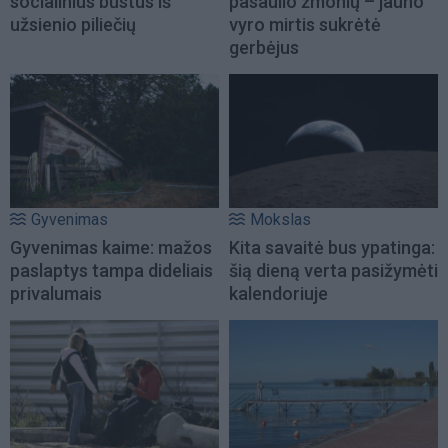
socialinius būstus iš
pasaulio žmonių – jauno
užsienio piliečių
vyro mirtis sukrėtė
gerbėjus
Gyvenimas
Mokslas
Gyvenimas kaime: mažos
Kita savaitė bus ypatinga:
paslaptys tampa dideliais
šią dieną verta pasižymėti
privalumais
kalendoriuje