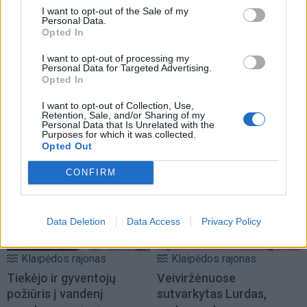
I want to opt-out of the Sale of my
Personal Data.
Opted In
I want to opt-out of processing my
Personal Data for Targeted Advertising.
Opted In
Klaipėdos rajonas
Klaipėdos rajonas
I want to opt-out of Collection, Use,
Iš gyventojų ruošiasi
Daugiabučių namų
Retention, Sale, and/or Sharing of my
paimti ir nugriauti
atnaujinimui –
Personal Data that Is Unrelated with the
Purposes for which it was collected.
garažus
(7)
Savivaldybės parama
Opted Out
CONFIRM
Data Deletion
Data Access
Privacy Policy
Klaipėdos rajonas
Klaipėdos rajonas
Tiekėjo ir gyventojų
Veiviržėnuose
požiūris į vandenį
sutvarkytas Lurdas,