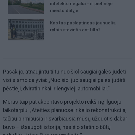
intelekto negalia - ir pietinėje
miesto dalyje
Kas tas paslaptingas jaunuolis,
rytais stovintis ant tilto?
Pasak jo, atnaujintu tiltu nuo šiol saugiai galės judėti
visi eismo dalyviai: „Nuo šiol juo saugiai galės judėti
pėstieji, dviratininkai ir lengvieji automobiliai.“
Meras taip pat akcentavo projekto reikšmę ilguoju
laikotarpiu: „Ateities planuose ir kelio rekonstrukcija,
tačiau pirmiausia ir svarbiausia mūsų užduotis dabar
buvo – išsaugoti istoriją, nes šio statinio būtų