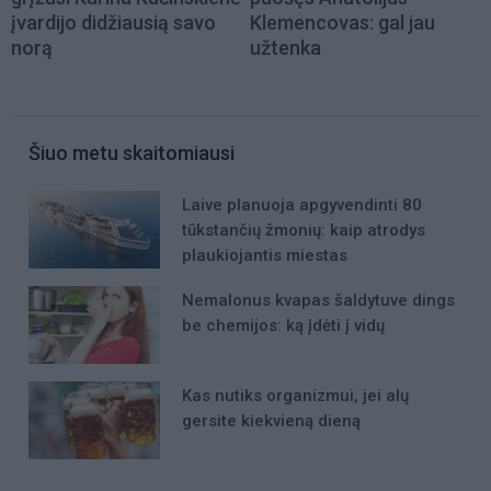
įvardijo didžiausią savo
Klemencovas: gal jau
norą
užtenka
Šiuo metu skaitomiausi
Laive planuoja apgyvendinti 80
tūkstančių žmonių: kaip atrodys
plaukiojantis miestas
Nemalonus kvapas šaldytuve dings
be chemijos: ką įdėti į vidų
Kas nutiks organizmui, jei alų
gersite kiekvieną dieną