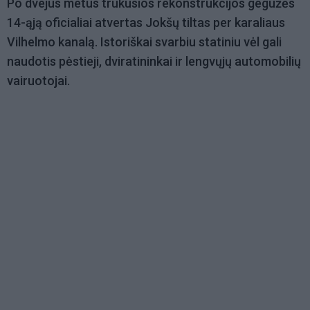
Po dvejus metus trukusios rekonstrukcijos gegužės
14-ąją oficialiai atvertas Jokšų tiltas per karaliaus
Vilhelmo kanalą. Istoriškai svarbiu statiniu vėl gali
naudotis pėstieji, dviratininkai ir lengvųjų automobilių
vairuotojai.