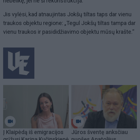
nebelikę, jei ne ši rekonstrukcija.“
Jis vylėsi, kad atnaujintas Jokšų tiltas taps dar vienu
traukos objektu regione: „Tegul Jokšų tiltas tampa dar
vienu traukos ir pasididžiavimo objektu mūsų krašte.“
Į Klaipėdą iš emigracijos
Jūros šventę anksčiau
grįžusi Karina Kučinskienė
puošęs Anatolijus