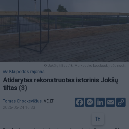
© Jokštų tiltas / B. Markausko facebook įrašo nuotr.
Klaipėdos rajonas
Atidarytas rekonstruotas istorinis Jokšų
tiltas
(3)
Facebook
Messenger
LinkedIn
Email
C
,
Tomas Chockevičius
VE.LT
L
2026-05-24 16:33