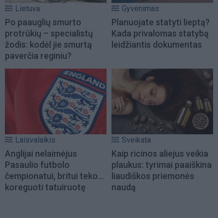
Lietuva
Gyvenimas
Po paauglių smurto
Planuojate statyti lieptą?
protrūkių – specialistų
Kada privalomas statybą
žodis: kodėl jie smurtą
leidžiantis dokumentas
paverčia reginiu?
Laisvalaikis
Sveikata
Anglijai nelaimėjus
Kaip ricinos aliejus veikia
Pasaulio futbolo
plaukus: tyrimai paaiškina
čempionatui, britui teko...
liaudiškos priemonės
koreguoti tatuiruotę
naudą