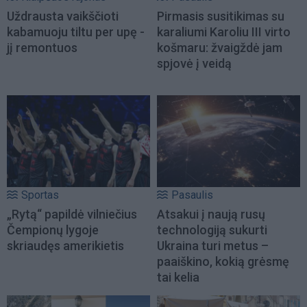
Uždrausta vaikščioti
Pirmasis susitikimas su
kabamuoju tiltu per upę -
karaliumi Karoliu III virto
jį remontuos
košmaru: žvaigždė jam
spjovė į veidą
Sportas
Pasaulis
„Rytą“ papildė vilniečius
Atsakui į naują rusų
Čempionų lygoje
technologiją sukurti
skriaudęs amerikietis
Ukraina turi metus –
paaiškino, kokią grėsmę
tai kelia