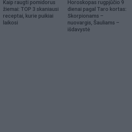
Kaip raugti pomidorus
Horoskopas rugpjūčio 9
žiemai: TOP 3 skaniausi
dienai pagal Taro kortas:
receptai, kurie puikiai
Skorpionams –
laikosi
nuovargis, Šauliams –
išdavystė
Load
More