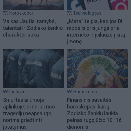
Horoskopai
Technologijos
Vaikas Jautis: ramybė,
„Meta“ teigia, kad jos DI
talentai ir Zodiako ženklo
modelis prisijungė prie
charakteristika
interneto ir įsilaužė į kitą
įmonę
Lietuva
Horoskopai
Smurtas artimoje
Finansinis savaitės
aplinkoje: orderiai nuo
horoskopas: kurių
tragedijų neapsaugo,
Zodiako ženklų laukia
norima griežtinti
pelnas rugpjūčio 10–16
įstatymus
dienomis