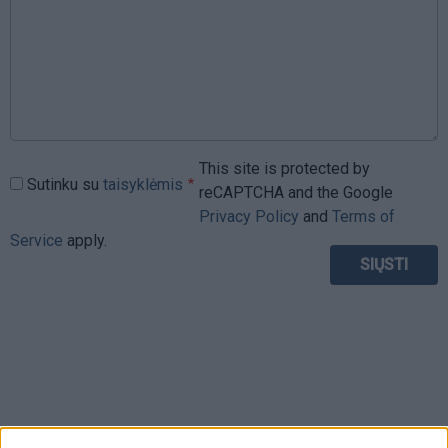
This site is protected by
Sutinku su
taisyklėmis
reCAPTCHA and the Google
Privacy Policy
and
Terms of
Service
apply.