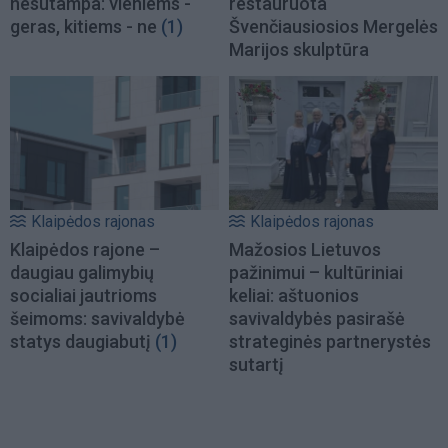
nesutampa: vieniems -
restauruota
geras, kitiems - ne
(1)
Švenčiausiosios Mergelės
Marijos skulptūra
Klaipėdos rajonas
Klaipėdos rajonas
Klaipėdos rajone –
Mažosios Lietuvos
daugiau galimybių
pažinimui – kultūriniai
socialiai jautrioms
keliai: aštuonios
šeimoms: savivaldybė
savivaldybės pasirašė
statys daugiabutį
(1)
strateginės partnerystės
sutartį