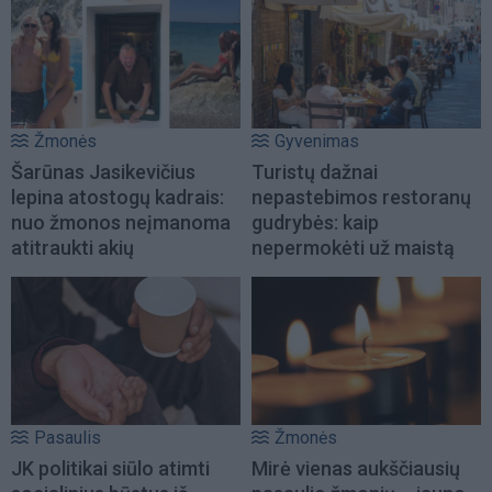
Žmonės
Gyvenimas
Šarūnas Jasikevičius
Turistų dažnai
lepina atostogų kadrais:
nepastebimos restoranų
nuo žmonos neįmanoma
gudrybės: kaip
atitraukti akių
nepermokėti už maistą
Pasaulis
Žmonės
JK politikai siūlo atimti
Mirė vienas aukščiausių