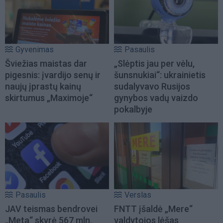
Gyvenimas
Pasaulis
Šviežias maistas dar
„Slėptis jau per vėlu,
pigesnis: įvardijo senų ir
šunsnukiai“: ukrainietis
naujų įprastų kainų
sudalyvavo Rusijos
skirtumus „Maximoje“
gynybos vadų vaizdo
pokalbyje
Pasaulis
Verslas
JAV teismas bendrovei
FNTT įšaldė „Mere“
„Meta“ skyrė 567 mln.
valdytojos lėšas