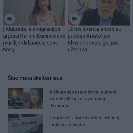
Į Klaipėdą iš emigracijos
Jūros šventę anksčiau
grįžusi Karina Kučinskienė
puošęs Anatolijus
įvardijo didžiausią savo
Klemencovas: gal jau
norą
užtenka
Šiuo metu skaitomiausi
Aiškiaregės pranašystė: numatė
katastrofišką karo pabaigą
Ukrainoje
Negrįžo iš Jūros šventės: artimieji
laukė dvi savaites