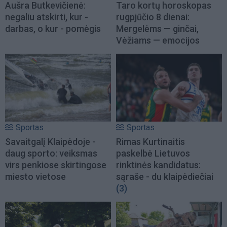
Aušra Butkevičienė:
Taro kortų horoskopas
negaliu atskirti, kur -
rugpjūčio 8 dienai:
darbas, o kur - pomėgis
Mergelėms — ginčai,
Vėžiams — emocijos
Sportas
Sportas
Savaitgalį Klaipėdoje -
Rimas Kurtinaitis
daug sporto: veiksmas
paskelbė Lietuvos
virs penkiose skirtingose
rinktinės kandidatus:
miesto vietose
sąraše - du klaipėdiečiai
(3)