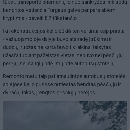
tūkst. transporto priemonių, o nuo sankryžos link sodų
bendrijos vedančia Turgaus gatve per parą abiem
kryptimis - beveik 8,7 tūkstančio.
Iki rekonstrukcijos kelio būklė ten vertinta kaip prasta
- važiuojamojoje dalyje buvo atsiradę įtrūkimų ir
duobių, ruožas ne kartą buvo tik laikinai taisytas
užasfaltuojant pažeistas vietas, nebuvo nei pėsčiųjų
perėjų, nei saugių priėjimų prie autobusų stotelių.
Remonto metu taip pat atnaujintos autobusų stotelės,
abiejose kelio pusėse nutiestas bendras pėsčiųjų ir
dviračių takas, įrengtos pėsčiųjų perėjos.