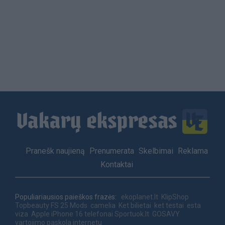
Load
More
Footer
Pranešk naujieną
Prenumerata
Skelbimai
Reklama
menu
Kontaktai
Populiariausios paieškos frazės:
ekoplanet.lt
KlipShop
Topbeauty
FS 25 Mods
camelia
Ket bilietai
ket testai
esta
viza
Apple iPhone 16 telefonai
Sportuok.lt
GOSAVY
vartojimo paskola internetu