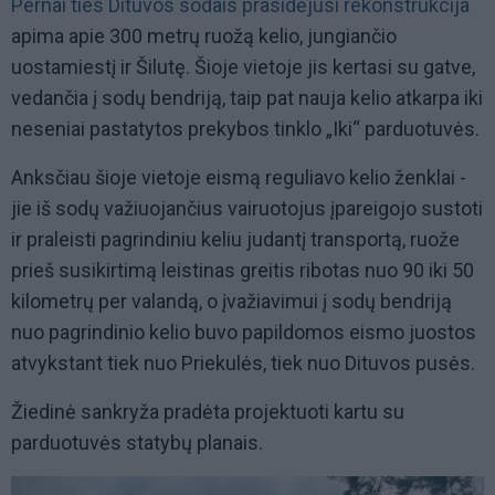
Pernai ties Dituvos sodais prasidėjusi rekonstrukcija
apima apie 300 metrų ruožą kelio, jungiančio
uostamiestį ir Šilutę. Šioje vietoje jis kertasi su gatve,
vedančia į sodų bendriją, taip pat nauja kelio atkarpa iki
neseniai pastatytos prekybos tinklo „Iki“ parduotuvės.
Anksčiau šioje vietoje eismą reguliavo kelio ženklai -
jie iš sodų važiuojančius vairuotojus įpareigojo sustoti
ir praleisti pagrindiniu keliu judantį transportą, ruože
prieš susikirtimą leistinas greitis ribotas nuo 90 iki 50
kilometrų per valandą, o įvažiavimui į sodų bendriją
nuo pagrindinio kelio buvo papildomos eismo juostos
atvykstant tiek nuo Priekulės, tiek nuo Dituvos pusės.
Žiedinė sankryža pradėta projektuoti kartu su
parduotuvės statybų planais.