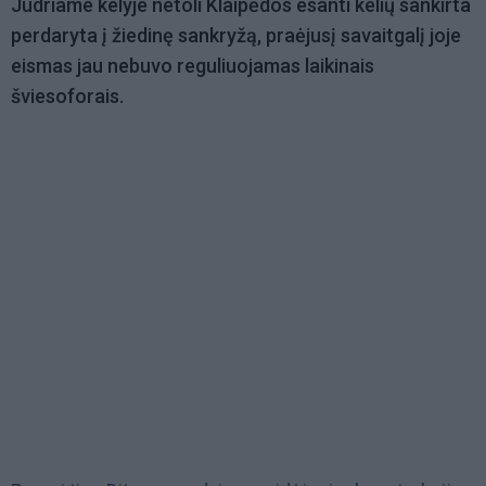
Judriame kelyje netoli Klaipėdos esanti kelių sankirta
perdaryta į žiedinę sankryžą, praėjusį savaitgalį joje
eismas jau nebuvo reguliuojamas laikinais
šviesoforais.