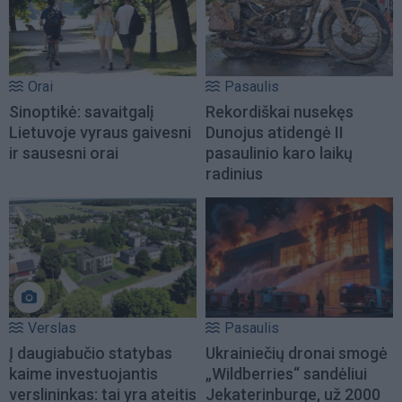
Orai
Pasaulis
Sinoptikė: savaitgalį
Rekordiškai nusekęs
Lietuvoje vyraus gaivesni
Dunojus atidengė II
ir sausesni orai
pasaulinio karo laikų
radinius
Verslas
Pasaulis
Į daugiabučio statybas
Ukrainiečių dronai smogė
kaime investuojantis
„Wildberries“ sandėliui
verslininkas: tai yra ateitis
Jekaterinburge, už 2000