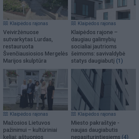
Klaipėdos rajonas
Klaipėdos rajonas
Veiviržėnuose
Klaipėdos rajone –
sutvarkytas Lurdas,
daugiau galimybių
restauruota
socialiai jautrioms
Švenčiausiosios Mergelės
šeimoms: savivaldybė
Marijos skulptūra
statys daugiabutį
(1)
Klaipėdos rajonas
Klaipėdos rajonas
Mažosios Lietuvos
Miesto pakraštyje -
pažinimui – kultūriniai
naujas daugiabutis
keliai: aštuonios
nepasiturintiesiems
(4)