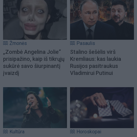
Žmonės
Pasaulis
„Zombė Angelina Jolie“
Stalino šešėlis virš
prisipažino, kaip iš tikrųjų
Kremliaus: kas laukia
sukūrė savo šiurpinantį
Rusijos pasitraukus
įvaizdį
Vladimirui Putinui
Kultūra
Horoskopai