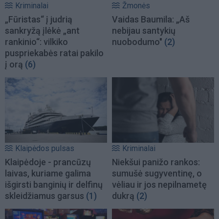
Kriminalai
Žmonės
„Fūristas“ į judrią
Vaidas Baumila: „Aš
sankryžą įlėkė „ant
nebijau santykių
rankinio“: vilkiko
nuobodumo"
(2)
puspriekabės ratai pakilo
į orą
(6)
Klaipėdos pulsas
Kriminalai
Klaipėdoje - prancūzų
Niekšui panižo rankos:
laivas, kuriame galima
sumušė sugyventinę, o
išgirsti banginių ir delfinų
vėliau ir jos nepilnametę
skleidžiamus garsus
(1)
dukrą
(2)