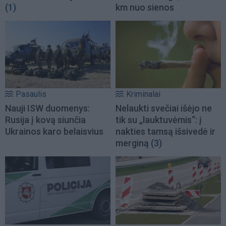
(1)
km nuo sienos
Pasaulis
Kriminalai
Nauji ISW duomenys:
Nelaukti svečiai išėjo ne
Rusija į kovą siunčia
tik su „lauktuvėmis“: į
Ukrainos karo belaisvius
nakties tamsą išsivedė ir
merginą
(3)