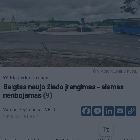
© Viktoro KESMINO nuotr.
Klaipėdos rajonas
Baigtas naujo žiedo įrengimas - eismas
neribojamas
(9)
Facebook
Messenger
LinkedIn
Email
C
,
Valdas Pryšmantas
VE.LT
L
2026-07-06 08:57