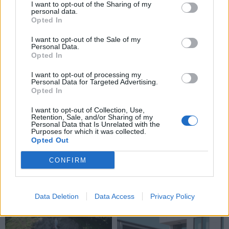
Klaipėdos rajonas
Klaipėdos rajonas
I want to opt-out of the Sharing of my
personal data.
Už nišą kolumbariume -
Iš gyventojų ruošiasi
Opted In
tūkstantis eurų
(3)
paimti ir nugriauti
I want to opt-out of the Sale of my
garažus
(7)
Personal Data.
Opted In
I want to opt-out of processing my
Personal Data for Targeted Advertising.
Opted In
I want to opt-out of Collection, Use,
Retention, Sale, and/or Sharing of my
Personal Data that Is Unrelated with the
Klaipėdos rajonas
Klaipėdos rajonas
Purposes for which it was collected.
Opted Out
Daugiabučių namų
Tiekėjo ir gyventojų
atnaujinimui –
požiūris į vandenį
CONFIRM
Savivaldybės parama
nesutampa: vieniems -
geras, kitiems - ne
(1)
Data Deletion
Data Access
Privacy Policy