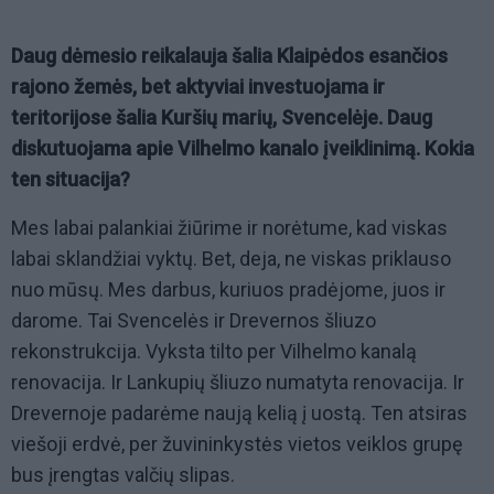
Daug dėmesio reikalauja šalia Klaipėdos esančios
rajono žemės, bet aktyviai investuojama ir
teritorijose šalia Kuršių marių, Svencelėje. Daug
diskutuojama apie Vilhelmo kanalo įveiklinimą. Kokia
ten situacija?
Mes labai palankiai žiūrime ir norėtume, kad viskas
labai sklandžiai vyktų. Bet, deja, ne viskas priklauso
nuo mūsų. Mes darbus, kuriuos pradėjome, juos ir
darome. Tai Svencelės ir Drevernos šliuzo
rekonstrukcija. Vyksta tilto per Vilhelmo kanalą
renovacija. Ir Lankupių šliuzo numatyta renovacija. Ir
Drevernoje padarėme naują kelią į uostą. Ten atsiras
viešoji erdvė, per žuvininkystės vietos veiklos grupę
bus įrengtas valčių slipas.