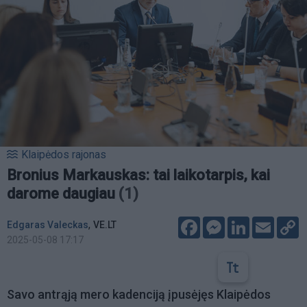
Klaipėdos rajonas
Bronius Markauskas: tai laikotarpis, kai
darome daugiau
(1)
Facebook
Messenger
LinkedIn
Email
C
,
Edgaras Valeckas
VE.LT
L
2025-05-08 17:17
Savo antrąją mero kadenciją įpusėjęs Klaipėdos