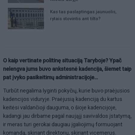
Kas tas paslaptingas jaunuolis,
rytais stovintis ant tilto?
O kaip vertinate politinę situaciją Taryboje? Ypač
nelengva jums buvo ankstesnė kadencija, šiemet taip
pat įvyko pasikeitimų administracijoje…
Turbūt negalima lyginti pokyčių, kurie buvo praėjusios
kadencijos viduryje. Praėjusią kadenciją du kartus
keitėsi valdančioji dauguma, o šioje kadencijoje,
kadangi jau dirbame pagal naująjį savivaldos įstatymą,
ir meras turi gerokai daugiau įgaliojimų formuojant
komandą, skiriant direktorių, skiriant vicemerus.