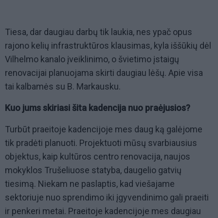
Tiesa, dar daugiau darbų tik laukia, nes ypač opus
rajono kelių infrastruktūros klausimas, kyla iššūkių dėl
Vilhelmo kanalo įveiklinimo, o švietimo įstaigų
renovacijai planuojama skirti daugiau lėšų. Apie visa
tai kalbamės su B. Markausku.
Kuo jums skiriasi šita kadencija nuo praėjusios?
Turbūt praeitoje kadencijoje mes daug ką galėjome
tik pradėti planuoti. Projektuoti mūsų svarbiausius
objektus, kaip kultūros centro renovacija, naujos
mokyklos Trušeliuose statyba, daugelio gatvių
tiesimą. Niekam ne paslaptis, kad viešajame
sektoriuje nuo sprendimo iki įgyvendinimo gali praeiti
ir penkeri metai. Praeitoje kadencijoje mes daugiau