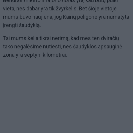
Bendras miesto ir rajono noras yra, kad būtų puiki
vieta, nes dabar yra tik žvyrkelis. Bet šioje vietoje
mums buvo naujiena, jog Kairių poligone yra numatyta
įrengti šaudyklą.
Tai mums kelia tikrai nerimą, kad mes ten dviračių
tako negalėsime nutiesti, nes šaudyklos apsauginė
zona yra septyni kilometrai.