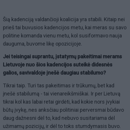
Šią kadenciją valdančioji koalicija yra stabili. Kitaip nei
prieš tai buvusios kadencijos metu, kai meras su savo
politine komanda vienu metu, kol susiformavo nauja
dauguma, buvome likę opozicijoje.
Jei teisingai suprantu, įstatymų pakeitimai merams
Lietuvoje nuo šios kadencijos suteikė didesnės
galios, savivaldoje įnešė daugiau stabilumo?
Tikrai taip. Turi tas pakeitimas ir trūkumų, bet kad
įnešė stabilumą - tai vienareikšmiškai. Ir per Lietuvą
tikrai kol kas labai retai girdėti, kad kokie nors įvykiai
būtų įvykę, nes anksčiau politiniai perversmai būdavo
daug dažnesni dėl to, kad nebuvo susitariama dėl
užimamų pozicijų, ir dėl to toks stumdymasis buvo.