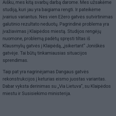
Aišku, mes kitą svarbų darbą darome. Mes užsakėme
studiją, kuri jau yra baigiama rengti. Ir pateikėme
įvairius variantus. Nes vien Ežero gatvės sutvirtinimas
galutinio rezultato neduotų. Pagrindinė problema yra
įvažiavimas į Klaipėdos miestą. Studijos rengėjų
nuomone, problemą padėtų spręsti tiltas iš
Klausmylių gatvės į Klaipėdą, „įsikertant“ Joniškės
gatvėje. Tai būtų tinkamiausias situacijos
sprendimas.
Taip pat yra nagrinėjamas Dangaus gatvės
rekonstrukcijos į keturias eismo juostas variantas.
Dabar vyksta derinimas su „Via Lietuva“, su Klaipėdos
miestu ir Susisiekimo ministerija.