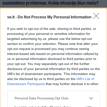
susisiekimo problemas. Kokia situacija šiuo metu?
Slengių, Trušelių ir kaimyninėse teritorijose
ve.lt -
Do Not Process My Personal Information
pagrindinių kelių savininkė - valstybė. Juos
administruoja „Via Lietuva“. Tiek Ežero gatvės, tiek
If you wish to opt-out of the sale, sharing to third parties, or
Smiltaitės gatvės pagrindiniai lūkesčiai buvo susiję su
processing of your personal or sensitive information for
targeted advertising by us, please use the below opt-out
valstybės investicijomis iš „Via Lietuvos“.
section to confirm your selection. Please note that after your
opt-out request is processed you may continue seeing
Priminsiu, kad mes su „Via Lietuva“ pasirašėme
interest-based ads based on personal information utilized by
darnaus bendradarbiavimo sutartį, ir ta sutartis jau
us or personal information disclosed to third parties prior to
turėjo būti įvykdyta. Ir mes buvome pasiruošę iš savo
your opt-out. You may separately opt-out of the further
disclosure of your personal information by third parties on the
biudžeto prisidėti prie valstybės kelių rekonstrukcijos.
IAB’s list of downstream participants. This information may
Bet, deja, iki šios dienos tas susitarimas nėra
also be disclosed by us to third parties on the
IAB’s List of
įvykdytas.
Downstream Participants
that may further disclose it to other
third parties.
Personal Data Processing Opt Outs