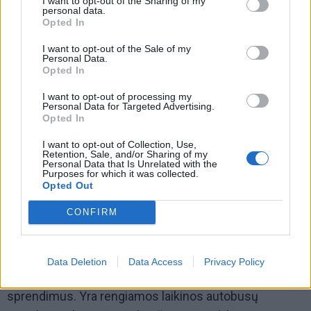
I want to opt-out of the Sharing of my
personal data.
Opted In
I want to opt-out of the Sale of my
Personal Data.
Opted In
I want to opt-out of processing my
Personal Data for Targeted Advertising.
Opted In
I want to opt-out of Collection, Use,
Retention, Sale, and/or Sharing of my
Personal Data that Is Unrelated with the
Ir, tiesą pasakius, aš labai tikiuosi, kad dabar,
Purposes for which it was collected.
Opted Out
pasikeitus politinei valdžiai, pasikeitus „Via Lietuvos“
vadovybei, kad visgi šis klausimas bus sprendžiamas
CONFIRM
palankiai.
Bet kol neturime konkrečių pažadų, darome
Data Deletion
Data Access
Privacy Policy
mažesnius darbus. Įgyvendiname bent jau saugumo
sprendimus. Yra rengiamos laikinos autobusų