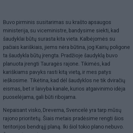
Buvo pirminis susitarimas su krašto apsaugos
ministerija, su viceministre, bandysime siekti, kad
šaudyklai būtų surasta kita vieta. Kalbėjomės su
pačiais kariškiais, jiems nėra būtina, jog Kairių poligone
ta šaudykla būtų įrengta. Pradžioje šaudyklą buvo
planuota įrengti Tauragės rajone. Tikimės, kad
kariškiams pavyks rasti kitą vietą, ir mes patys
ieškosime. Tikėtina, kad dėl šaudyklos ne tik dviračių
eismas, bet ir laivyba kanale, kurios atgaivinimo idėja
puoselėjama, gali būti ribojama.
Nepaisant visko, Dreverna, Svencelė yra tarp mūsų
rajono prioritetų. Šiais metais pradėsime rengti šios
teritorijos bendrąjį planą. Iki šiol tokio plano nebuvo.