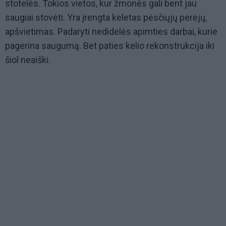
stotelės. Tokios vietos, kur žmonės gali bent jau
saugiai stovėti. Yra įrengta keletas pėsčiųjų perėjų,
apšvietimas. Padaryti nedidelės apimties darbai, kurie
pagerina saugumą. Bet paties kelio rekonstrukcija iki
šiol neaiški.