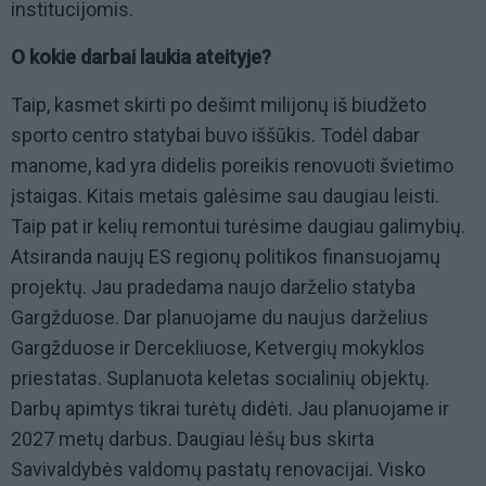
institucijomis.
O kokie darbai laukia ateityje?
Taip, kasmet skirti po dešimt milijonų iš biudžeto
sporto centro statybai buvo iššūkis. Todėl dabar
manome, kad yra didelis poreikis renovuoti švietimo
įstaigas. Kitais metais galėsime sau daugiau leisti.
Taip pat ir kelių remontui turėsime daugiau galimybių.
Atsiranda naujų ES regionų politikos finansuojamų
projektų. Jau pradedama naujo darželio statyba
Gargžduose. Dar planuojame du naujus darželius
Gargžduose ir Dercekliuose, Ketvergių mokyklos
priestatas. Suplanuota keletas socialinių objektų.
Darbų apimtys tikrai turėtų didėti. Jau planuojame ir
2027 metų darbus. Daugiau lėšų bus skirta
Savivaldybės valdomų pastatų renovacijai. Visko