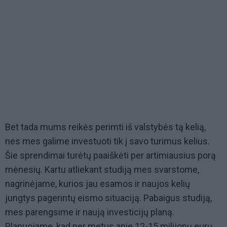
Bet tada mums reikės perimti iš valstybės tą kelią,
nes mes galime investuoti tik į savo turimus kelius.
Šie sprendimai turėtų paaiškėti per artimiausius porą
mėnesių. Kartu atliekant studiją mes svarstome,
nagrinėjame, kurios jau esamos ir naujos kelių
jungtys pagerintų eismo situaciją. Pabaigus studiją,
mes parengsime ir naują investicijų planą.
Planuojame, kad per metus apie 12-15 milijonų eurų