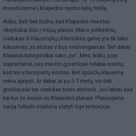
investuosime į Klaipėdos rajono kelių tinklą.
Aišku, šiek tiek liūdna, kad Klaipėdos miestas
skeptiškai žiūri į mūsų planus. Mano įsitikinimu,
viadukas iš Klausmylių į Klemiškės gatvę yra tik laiko
klausimas, jis atsiras ir bus neišvengiamas. Bet dabar
Klaipėda kategoriškai sako „ne“. Mes, aišku, juos
suprantame, nes miesto gyventojai nelabai norėtų,
kad ten intensyvėtų eismas. Bet spūsčių klausimą
reikia spręsti. Ar dabar, ar po 5-7 metų, vis tiek
greičiausiai tas viadukas turės atsirasti. Juo labiau kad
kai kur jis siejasi su Klaipėdos planais. Planuojama
naują futbolo stadioną statyti toje teritorijoje.