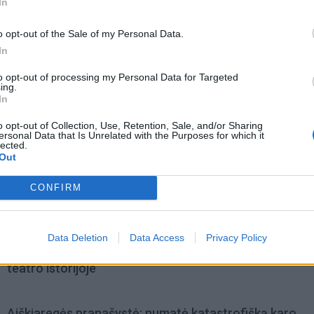
In
o opt-out of the Sale of my Personal Data.
In
to opt-out of processing my Personal Data for Targeted
ing.
In
o opt-out of Collection, Use, Retention, Sale, and/or Sharing
ersonal Data that Is Unrelated with the Purposes for which it
lected.
Out
CONFIRM
omiausi
Data Deletion
Data Access
Privacy Policy
Mirė garsi lietuvių aktorė: „Jos vaidmenys išliks Lietuv
teatro istorijoje“
Aiškiaregės pranašystė: numatė katastrofišką karo