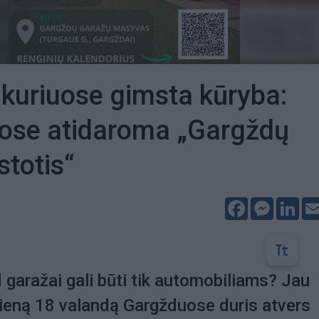
 kuriuose gimsta kūryba:
ose atidaroma „Gargždų
stotis“
Facebook
Messeng
Lin
 garažai gali būti tik automobiliams? Jau
ieną 18 valandą Gargžduose duris atvers