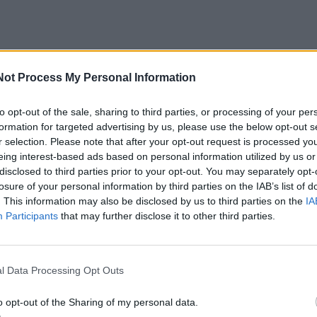
u buvo tik eilės garažų, skambės muzika, vyks kūr
Not Process My Personal Information
, koncertai, susitikimai, kino vakarai, edukacijos, terapi
to opt-out of the sale, sharing to third parties, or processing of your per
mai. Tai ne tik renginiai – tai naujas miesto reiški
formation for targeted advertising by us, please use the below opt-out s
ečiantis pažvelgti į garažus visiškai kitaip, kaip į viet
r selection. Please note that after your opt-out request is processed y
eing interest-based ads based on personal information utilized by us or
drystė ir kūryba.
disclosed to third parties prior to your opt-out. You may separately opt-
losure of your personal information by third parties on the IAB’s list of
iks skirtingų įstaigų kūrybinės stotelės–garažai, kuriuos
. This information may also be disclosed by us to third parties on the
IA
Participants
that may further disclose it to other third parties.
edukacinės ir bendruomeninės veiklos. Prie iniciatyvos ju
i biblioteka, Gargždų kultūros centras, Gargždų atviras j
 vaikų ir jaunimo laisvalaikio centras bei Gargždų 
l Data Processing Opt Outs
o opt-out of the Sharing of my personal data.