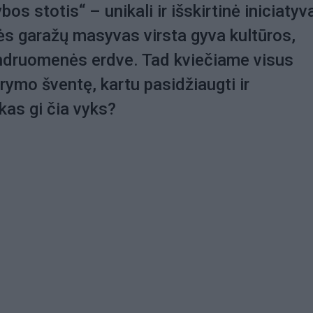
os stotis“ – unikali ir išskirtinė iniciatyv
s garažų masyvas virsta gyva kultūros,
endruomenės erdve. Tad kviečiame visus
arymo šventę, kartu pasidžiaugti ir
kas gi čia vyks?