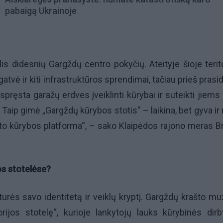
pabaigą Ukrainoje
alis didesnių Gargždų centro pokyčių. Ateityje šioje terito
atvė ir kiti infrastruktūros sprendimai, tačiau prieš prasi
spręsta garažų erdves įveiklinti kūrybai ir suteikti jiems 
 Taip gimė „Gargždų kūrybos stotis“ – laikina, bet gyva ir 
sto kūrybos platforma“, – sako Klaipėdos rajono meras B
os stotelėse?
turės savo identitetą ir veiklų kryptį. Gargždų krašto mu
orijos stotelę“, kurioje lankytojų lauks kūrybinės dirb