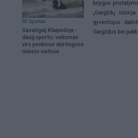
knygos pristatyma
„Gargždų istorij
Sportas
gyventojus dalint
Savaitgalį Klaipėdoje -
Gargždus bei palikt
daug sporto: veiksmas
virs penkiose skirtingose
miesto vietose