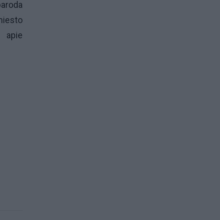
paroda
miesto
s apie