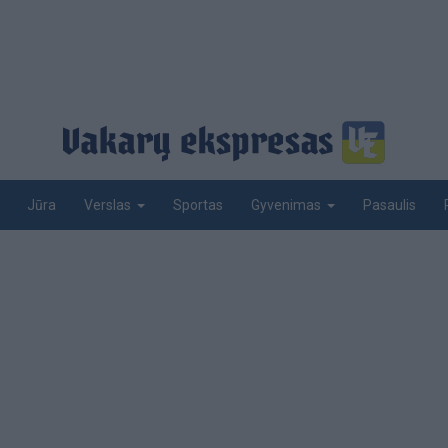
Jūra
Sportas
Pasaulis
Verslas
Gyvenimas