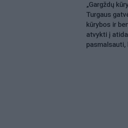
„Gargždų kūryb
Turgaus gatvė
kūrybos ir b
atvykti į atid
pasmalsauti, 