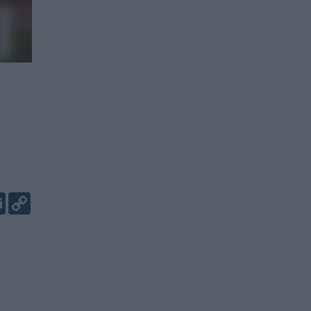
er
kedIn
Email
Copy
Link