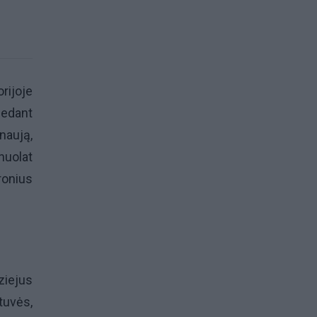
rijoje
dedant
naują,
nuolat
ronius
ziejus
tuvės,