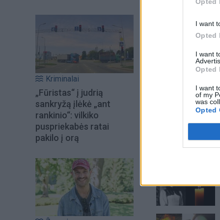
Opted 
I want t
Opted 
I want 
Advertis
Opted 
Kriminalai
I want t
„Fūristas“ į judrią
of my P
was col
sankryžą įlėkė „ant
Opted 
rankinio“: vilkiko
puspriekabės ratai
pakilo į orą
Šiuo metu skait