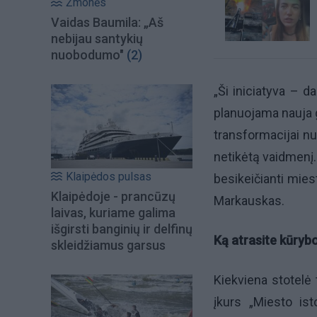
Žmonės
Vaidas Baumila: „Aš
nebijau santykių
nuobodumo"
(2)
„Ši iniciatyva – d
planuojama nauja g
transformacijai nu
netikėtą vaidmenį.
Klaipėdos pulsas
besikeičianti mie
Klaipėdoje - prancūzų
Markauskas.
laivas, kuriame galima
išgirsti banginių ir delfinų
Ką atrasite kūryb
skleidžiamus garsus
Kiekviena stotelė 
įkurs „Miesto ist