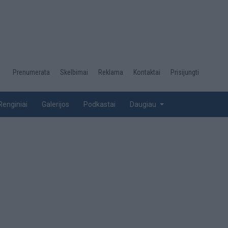
Desktop
Prenumerata
Skelbimai
Reklama
Kontaktai
Prisijungti
menu
top
Renginiai
Galerijos
Podkastai
Daugiau