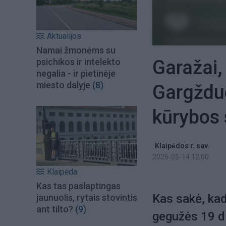
Aktualijos
Namai žmonėms su
Garažai,
psichikos ir intelekto
negalia - ir pietinėje
miesto dalyje
(8)
Gargždu
kūrybos 
Klaipėdos r. sav.
2026-05-14 12:00
Klaipėda
Kas tas paslaptingas
Kas sakė, kad
jaunuolis, rytais stovintis
ant tilto?
(9)
gegužės 19 d