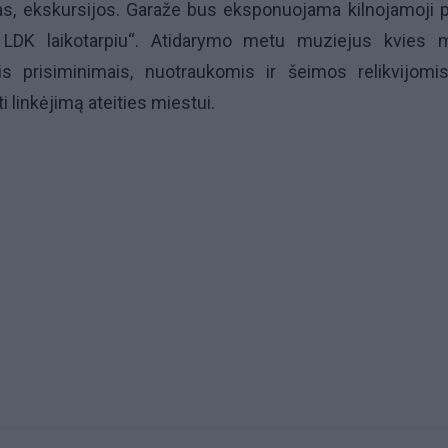
s, ekskursijos. Garaže bus eksponuojama kilnojamoji 
a LDK laikotarpiu“. Atidarymo metu muziejus kvies 
is prisiminimais, nuotraukomis ir šeimos relikvijomi
i linkėjimą ateities miestui.