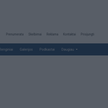
Desktop
Prenumerata
Skelbimai
Reklama
Kontaktai
Prisijungti
menu
top
Renginiai
Galerijos
Podkastai
Daugiau