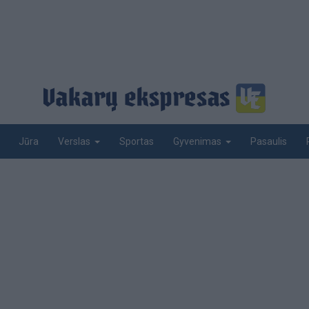
Jūra
Sportas
Pasaulis
Verslas
Gyvenimas