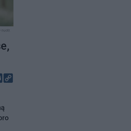
nuotr.
e,
er
kedIn
Email
Copy
Link
ną
oro