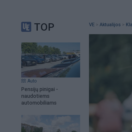
TOP
VE
>
Aktualijos
>
Kl
Auto
Pensijų pinigai -
naudotiems
automobiliams