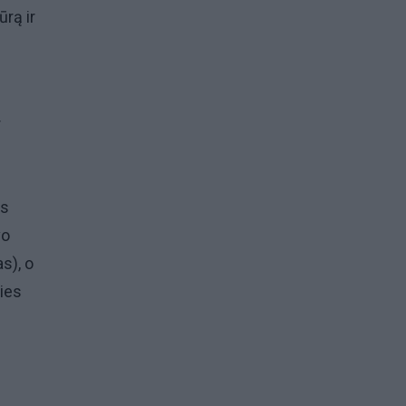
ūrą ir
r
ys
vo
s), o
ies