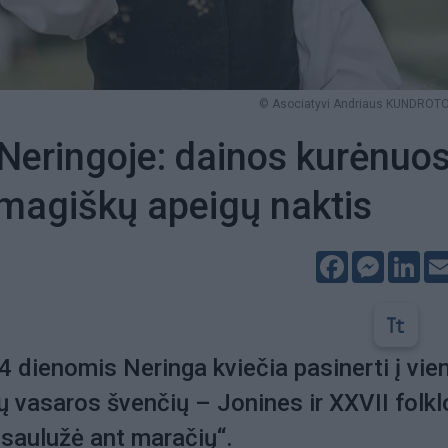
© Asociatyvi Andriaus KUNDROTO 
Neringoje: dainos kurėnuos
r magiškų apeigų naktis
Facebook
Messeng
Lin
4 dienomis Neringa kviečia pasinerti į vie
ų vasaros švenčių – Jonines ir XXVII folkl
k saulužė ant maračių“.