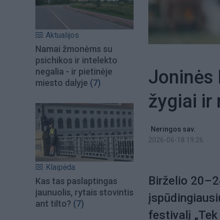
Aktualijos
Namai žmonėms su
psichikos ir intelekto
Joninės 
negalia - ir pietinėje
miesto dalyje
(7)
žygiai i
Neringos sav.
2026-06-18 19:26
Klaipėda
Birželio 20–2
Kas tas paslaptingas
jaunuolis, rytais stovintis
įspūdingiausi
ant tilto?
(7)
festivalį „Te