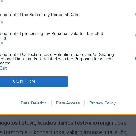
In
o opt-out of the Sale of my Personal Data.
In
to opt-out of processing my Personal Data for Targeted
ing.
omiausi
In
o opt-out of Collection, Use, Retention, Sale, and/or Sharing
Aiškiaregės pranašystė: numatė katastrofišką karo
ersonal Data that Is Unrelated with the Purposes for which it
lected.
pabaigą Ukrainoje
Out
CONFIRM
Kraupi avarija prie Vilniaus atėmė tris brangiausius
žmones: pranešė, kaip bus atsisveikinama su mergaite,
mama ir močiute
Data Deletion
Data Access
Privacy Policy
augotos lietuvių liaudies dainos festivalio renginiuose
s formomis – koncertuose, vakarojimuose prie laužo,