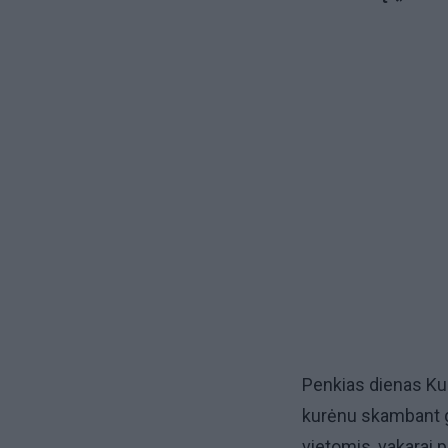
Penkias dienas Kur
kurėnu skambant gy
vietomis, vakarai 