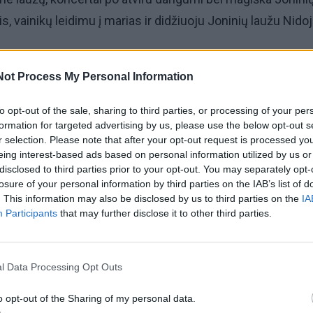
, vainikų leidimu į marias ir didžiuoju Joninių laužu Nidoj
„Tek saulužė ant maračių“ renginiai skiriami Mažosios Lie
Not Process My Personal Information
o, tautosakos rinkėjo, poeto, teologo ir mąstytojo Martyno
50-osioms gimimo metinėms.
to opt-out of the sale, sharing to third parties, or processing of your per
formation for targeted advertising by us, please use the below opt-out s
r selection. Please note that after your opt-out request is processed y
yriausias tautos sielos perlas, jei tauta žūna, dažnai ji dar
eing interest-based ads based on personal information utilized by us or
se“, – yra sakęs Martynas Liudvikas Rėza.
disclosed to third parties prior to your opt-out. You may separately opt-
losure of your personal information by third parties on the IAB’s list of
. This information may also be disclosed by us to third parties on the
IA
Participants
that may further disclose it to other third parties.
l Data Processing Opt Outs
o opt-out of the Sharing of my personal data.