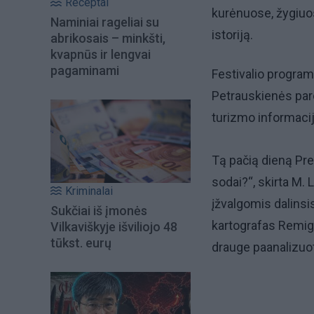
Receptai
kurėnuose, žygiuos
Naminiai rageliai su
istoriją.
abrikosais – minkšti,
kvapnūs ir lengvai
pagaminami
Festivalio program
Petrauskienės paro
turizmo informacij
Tą pačią dieną Pre
sodai?“, skirta M. 
Kriminalai
įžvalgomis dalinsis
Sukčiai iš įmonės
kartografas Remigi
Vilkaviškyje išviliojo 48
tūkst. eurų
drauge paanalizuo