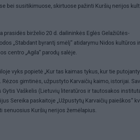
e bei susitikimuose, skirtuose pažinti Kuršių nerijos kult
a prasidės birželio 20 d. dailininkės Eglės Gelažiūtės-
dos „Stabdant byrantį smėlį“ atidarymu Nidos kultūros i
os centro „Agila“ parodų salėje.
iloje vyks popietė „Kur tas kaimas tykus, kur tie putojant
L. Rėzos gimtinės, užpustyto Karvaičių kaimo, istorijai. Sa
 Gytis Vaškelis (Lietuvių literatūros ir tautosakos instituta
jus Sereika paskaitoje „Užpustytų Karvaičių paieškos“ kv
ti senuosius Kuršių nerijos žemėlapius.