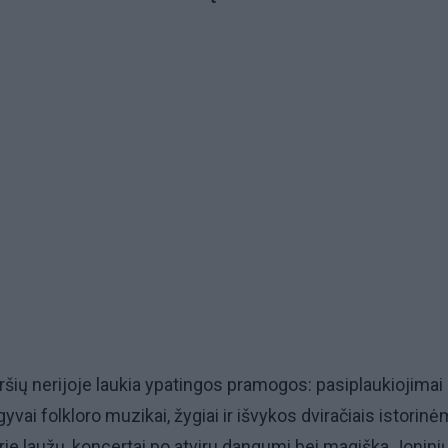
šių nerijoje laukia ypatingos pramogos: pasiplaukiojimai
vai folkloro muzikai, žygiai ir išvykos dviračiais istorinė
prie laužų, koncertai po atviru dangumi bei magiška Jonini