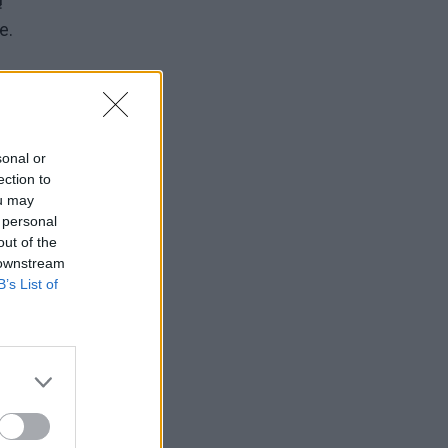
e.
tuvos
sonal or
ection to
ou may
 personal
out of the
 downstream
B’s List of