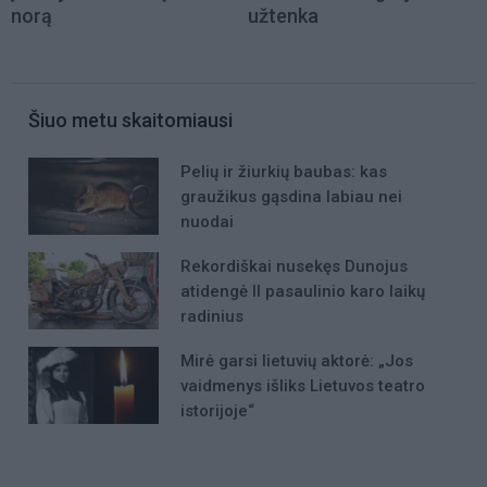
norą
užtenka
Šiuo metu skaitomiausi
Pelių ir žiurkių baubas: kas
graužikus gąsdina labiau nei
nuodai
Rekordiškai nusekęs Dunojus
atidengė II pasaulinio karo laikų
radinius
Mirė garsi lietuvių aktorė: „Jos
vaidmenys išliks Lietuvos teatro
istorijoje“