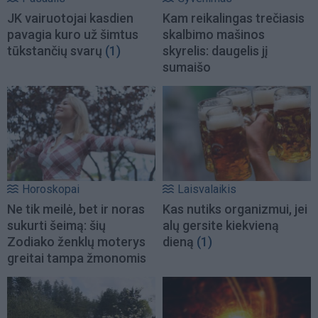
JK vairuotojai kasdien
Kam reikalingas trečiasis
pavagia kuro už šimtus
skalbimo mašinos
tūkstančių svarų
(1)
skyrelis: daugelis jį
sumaišo
Horoskopai
Laisvalaikis
Ne tik meilė, bet ir noras
Kas nutiks organizmui, jei
sukurti šeimą: šių
alų gersite kiekvieną
Zodiako ženklų moterys
dieną
(1)
greitai tampa žmonomis