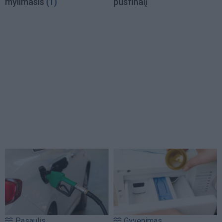
mylimasis
(1)
pusfinalį
Pasaulis
Gyvenimas