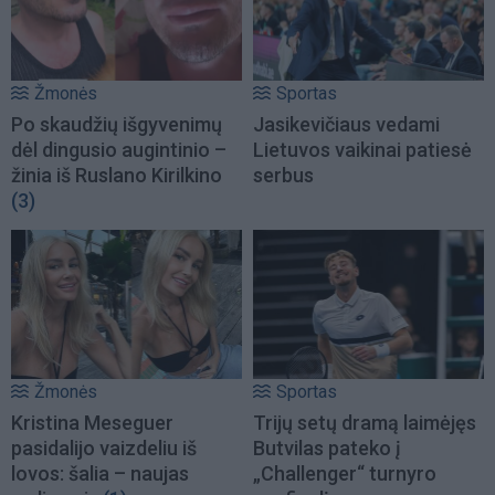
Žmonės
Sportas
Po skaudžių išgyvenimų
Jasikevičiaus vedami
dėl dingusio augintinio –
Lietuvos vaikinai patiesė
žinia iš Ruslano Kirilkino
serbus
(3)
Žmonės
Sportas
Kristina Meseguer
Trijų setų dramą laimėjęs
pasidalijo vaizdeliu iš
Butvilas pateko į
lovos: šalia – naujas
„Challenger“ turnyro