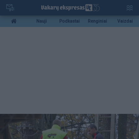
Pereiti
į
pagrindinį
Mobile
Nauji
Podkastai
Renginiai
Vaizdai
turinį
menu
bottom