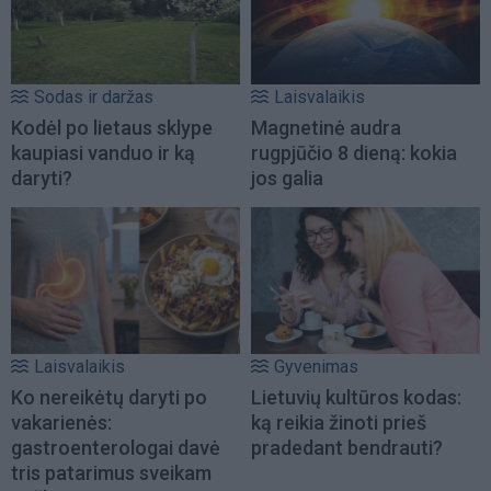
Sodas ir daržas
Laisvalaikis
Kodėl po lietaus sklype
Magnetinė audra
kaupiasi vanduo ir ką
rugpjūčio 8 dieną: kokia
daryti?
jos galia
Laisvalaikis
Gyvenimas
Ko nereikėtų daryti po
Lietuvių kultūros kodas:
vakarienės:
ką reikia žinoti prieš
gastroenterologai davė
pradedant bendrauti?
tris patarimus sveikam