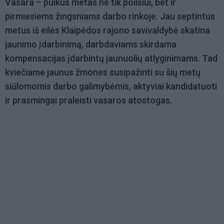
Vasara – puikus metas ne tik poilsiui, bet ir
pirmiesiems žingsniams darbo rinkoje. Jau septintus
metus iš eilės Klaipėdos rajono savivaldybė skatina
jaunimo įdarbinimą, darbdaviams skirdama
kompensacijas įdarbintų jaunuolių atlyginimams. Tad
kviečiame jaunus žmones susipažinti su šių metų
siūlomomis darbo galimybėmis, aktyviai kandidatuoti
ir prasmingai praleisti vasaros atostogas.