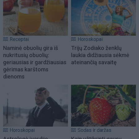
Receptai
Horoskopai
Naminė obuolių gira iš
Trijų Zodiako ženklų
nukritusių obuolių:
laukia didžiausia sėkmė
geriausias ir gardžiausias
ateinančią savaitę
gėrimas karštoms
dienoms
Horoskopai
Sodas ir daržas
Astrologė įvardijo
Kaip užtikrinti gausų