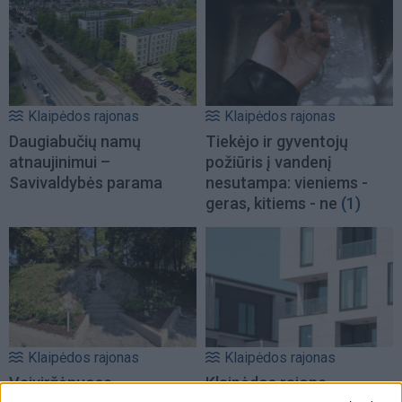
Klaipėdos rajonas
Klaipėdos rajonas
Daugiabučių namų
Tiekėjo ir gyventojų
atnaujinimui –
požiūris į vandenį
Savivaldybės parama
nesutampa: vieniems -
geras, kitiems - ne
(1)
Klaipėdos rajonas
Klaipėdos rajonas
Veiviržėnuose
Klaipėdos rajone –