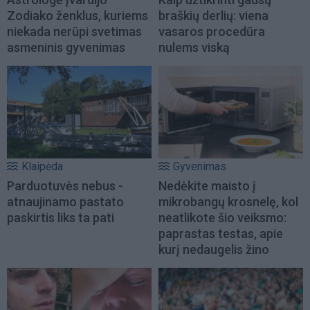
Zodiako ženklus, kuriems
braškių derlių: viena
niekada nerūpi svetimas
vasaros procedūra
asmeninis gyvenimas
nulems viską
Klaipėda
Gyvenimas
Parduotuvės nebus -
Nedėkite maisto į
atnaujinamo pastato
mikrobangų krosnelę, kol
paskirtis liks ta pati
neatlikote šio veiksmo:
paprastas testas, apie
kurį nedaugelis žino