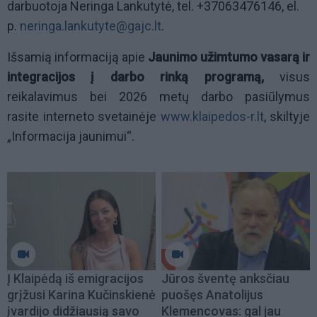
darbuotoja Neringa Lankutytė, tel. +37063476146, el.
p.
neringa.lankutyte@gajc.lt
.
Išsamią informaciją apie
Jaunimo užimtumo vasarą ir
integracijos į darbo rinką programą,
visus
reikalavimus bei 2026 metų darbo pasiūlymus
rasite interneto svetainėje
www.klaipedos-r.lt
, skiltyje
„Informacija jaunimui“.
Į Klaipėdą iš emigracijos
Jūros šventę anksčiau
grįžusi Karina Kučinskienė
puošęs Anatolijus
įvardijo didžiausią savo
Klemencovas: gal jau