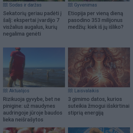
Sodas ir daržas
Gyvenimas
Sekatorių geriau padėti į
Etiopija per vieną dieną
šalį: ekspertai įvardijo 7
pasodino 353 milijonus
visžalius augalus, kurių
medžių: kiek iš jų išliko?
negalima genėti
Aktualijos
Laisvalaikis
Rizikuoja gyvybe, bet ne
3 gimimo datos, kurios
pinigine: už maudynes
suteikia žmogui išskirtinai
audringoje jūroje baudos
stiprią energiją
lieka neišrašytos