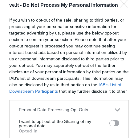
sutvarkytas Lurdas,
daugiau galimybių
ve.lt -
Do Not Process My Personal Information
restauruota
socialiai jautrioms
Švenčiausiosios Mergelės
šeimoms: savivaldybė
If you wish to opt-out of the sale, sharing to third parties, or
Marijos skulptūra
statys daugiabutį
(1)
processing of your personal or sensitive information for
targeted advertising by us, please use the below opt-out
section to confirm your selection. Please note that after your
opt-out request is processed you may continue seeing
interest-based ads based on personal information utilized by
us or personal information disclosed to third parties prior to
your opt-out. You may separately opt-out of the further
disclosure of your personal information by third parties on the
Klaipėdos rajonas
Klaipėdos rajonas
IAB’s list of downstream participants. This information may
Mažosios Lietuvos
Miesto pakraštyje -
also be disclosed by us to third parties on the
IAB’s List of
pažinimui – kultūriniai
naujas daugiabutis
Downstream Participants
that may further disclose it to other
keliai: aštuonios
nepasiturintiesiems
(4)
third parties.
savivaldybės pasirašė
Personal Data Processing Opt Outs
strateginės partnerystės
sutartį
I want to opt-out of the Sharing of my
personal data.
Opted In