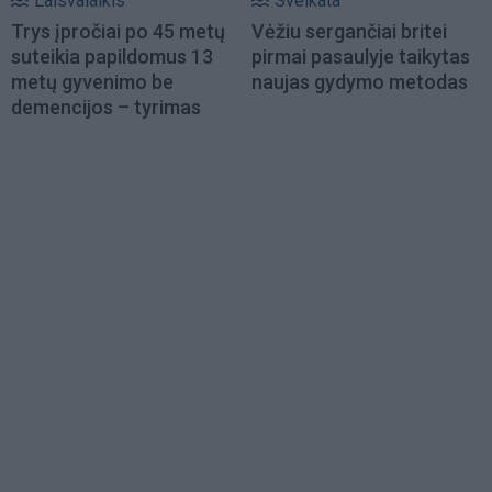
Laisvalaikis
Sveikata
Trys įpročiai po 45 metų
Vėžiu sergančiai britei
suteikia papildomus 13
pirmai pasaulyje taikytas
metų gyvenimo be
naujas gydymo metodas
demencijos – tyrimas
Load
More