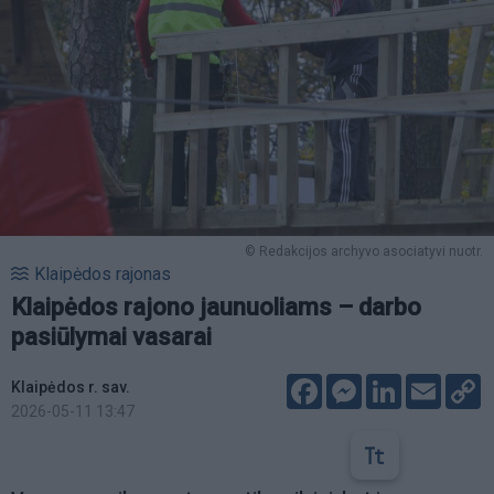
© Redakcijos archyvo asociatyvi nuotr.
Klaipėdos rajonas
Klaipėdos rajono jaunuoliams – darbo
pasiūlymai vasarai
Facebook
Messenger
LinkedIn
Email
C
Klaipėdos r. sav.
L
2026-05-11 13:47