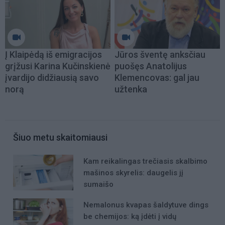
Į Klaipėdą iš emigracijos
Jūros šventę anksčiau
grįžusi Karina Kučinskienė
puošęs Anatolijus
įvardijo didžiausią savo
Klemencovas: gal jau
norą
užtenka
Šiuo metu skaitomiausi
Kam reikalingas trečiasis skalbimo
mašinos skyrelis: daugelis jį
sumaišo
Nemalonus kvapas šaldytuve dings
be chemijos: ką įdėti į vidų