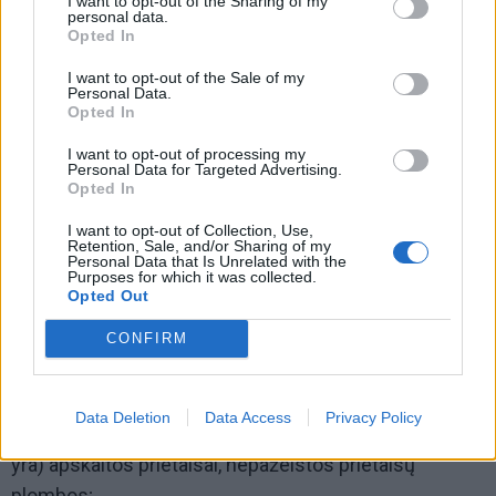
I want to opt-out of the Sharing of my
personal data.
Opted In
I want to opt-out of the Sale of my
Personal Data.
Opted In
I want to opt-out of processing my
Personal Data for Targeted Advertising.
Opted In
I want to opt-out of Collection, Use,
Retention, Sale, and/or Sharing of my
Personal Data that Is Unrelated with the
Purposes for which it was collected.
Opted Out
CONFIRM
10.7. langai ir balkono durys tvarkingi, gerai darinėjasi,
nepažeisti stiklo paketai;
Data Deletion
Data Access
Privacy Policy
10.8. turi būti įrengti elektros, vandens, dujų (jeigu jos
yra) apskaitos prietaisai, nepažeistos prietaisų
plombos;