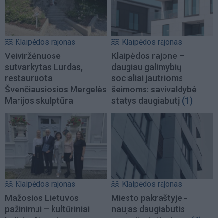
Klaipėdos rajonas
Klaipėdos rajonas
Veiviržėnuose
Klaipėdos rajone –
sutvarkytas Lurdas,
daugiau galimybių
restauruota
socialiai jautrioms
Švenčiausiosios Mergelės
šeimoms: savivaldybė
Marijos skulptūra
statys daugiabutį
(1)
Klaipėdos rajonas
Klaipėdos rajonas
Mažosios Lietuvos
Miesto pakraštyje -
pažinimui – kultūriniai
naujas daugiabutis