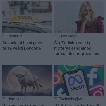
Pasaulis
Horoskopai
Savaeigiai taksi gavo
Šių Zodiako ženklų
teisę veikti Londone
moterys sendamos
tampa tik dar gražesnės
Horoskopai
Technologijos
Vaikas Jautis: ramybė,
„Meta“ teigia, kad jos DI