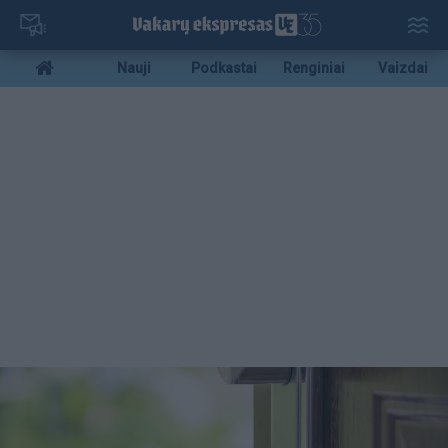
Pereiti
į
pagrindinį
Mobile
Nauji
Podkastai
Renginiai
Vaizdai
turinį
menu
bottom