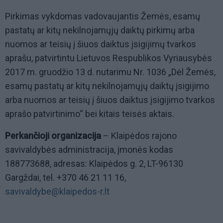
Pirkimas vykdomas vadovaujantis Žemės, esamų
pastatų ar kitų nekilnojamųjų daiktų pirkimų arba
nuomos ar teisių į šiuos daiktus įsigijimų tvarkos
aprašu, patvirtintu Lietuvos Respublikos Vyriausybės
2017 m. gruodžio 13 d. nutarimu Nr. 1036 „Dėl Žemės,
esamų pastatų ar kitų nekilnojamųjų daiktų įsigijimo
arba nuomos ar teisių į šiuos daiktus įsigijimo tvarkos
aprašo patvirtinimo“ bei kitais teisės aktais.
Perkančioji organizacija
– Klaipėdos rajono
savivaldybės administracija, įmonės kodas
188773688, adresas: Klaipėdos g. 2, LT-96130
Gargždai, tel. +370 46 21 11 16,
savivaldybe@klaipedos-r.lt