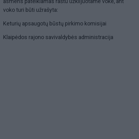
asmens pateikiamas raštu užklijuotame voke, ant
voko turi būti užrašyta:
Keturių apsaugotų būstų pirkimo komisijai
Klaipėdos rajono savivaldybės administracija