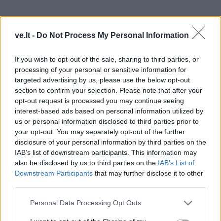
ve.lt -
Do Not Process My Personal Information
10.4. tvarkinga elektros instaliacija – visose patalpose
If you wish to opt-out of the sale, sharing to third parties, or
processing of your personal or sensitive information for
veikiantys elektros lizdai (tvarkingi, neaprūkę, įtvirtinti
targeted advertising by us, please use the below opt-out
sienose) ir patalpų apšvietimas (jungikliai veikiantys,
section to confirm your selection. Please note that after your
įtvirtinti sienose). Kiekvienoje patalpoje būtinas
opt-out request is processed you may continue seeing
interest-based ads based on personal information utilized by
veikiantis šviesos šaltinis;
us or personal information disclosed to third parties prior to
your opt-out. You may separately opt-out of the further
10.5. būstai turi būti be išorinių matomų defektų: ant
disclosure of your personal information by third parties on the
sienų neturi būti drėgmės, pelėsio ar jo žymių, sienos
IAB’s list of downstream participants. This information may
negali būti skilusios ar kitaip pažeistos, neturi matytis
also be disclosed by us to third parties on the
IAB’s List of
Downstream Participants
that may further disclose it to other
nusidėvėjimo žymių;
third parties.
10.6. į visas patalpas turi būti įstatytos durys, durų
Personal Data Processing Opt Outs
rankenos tvarkingos, neklibančios;