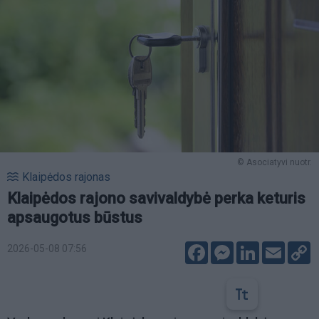
© Asociatyvi nuotr.
Klaipėdos rajonas
Klaipėdos rajono savivaldybė perka keturis
apsaugotus būstus
Facebook
Messenger
LinkedIn
Email
C
2026-05-08 07:56
L