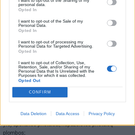
I want to opt-out of the Sharing of my
personal data.
Opted In
I want to opt-out of the Sale of my
Personal Data.
Opted In
I want to opt-out of processing my
Personal Data for Targeted Advertising.
Opted In
I want to opt-out of Collection, Use,
Retention, Sale, and/or Sharing of my
Personal Data that Is Unrelated with the
Purposes for which it was collected.
Opted Out
CONFIRM
10.7. langai ir balkono durys tvarkingi, gerai darinėjasi,
nepažeisti stiklo paketai;
Data Deletion
Data Access
Privacy Policy
10.8. turi būti įrengti elektros, vandens, dujų (jeigu jos
yra) apskaitos prietaisai, nepažeistos prietaisų
plombos;