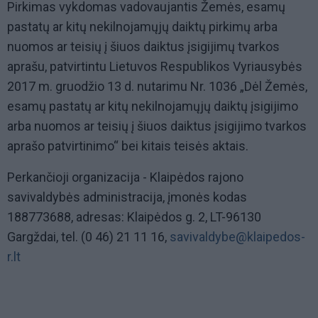
Pirkimas vykdomas vadovaujantis Žemės, esamų
pastatų ar kitų nekilnojamųjų daiktų pirkimų arba
nuomos ar teisių į šiuos daiktus įsigijimų tvarkos
aprašu, patvirtintu Lietuvos Respublikos Vyriausybės
2017 m. gruodžio 13 d. nutarimu Nr. 1036 „Dėl Žemės,
esamų pastatų ar kitų nekilnojamųjų daiktų įsigijimo
arba nuomos ar teisių į šiuos daiktus įsigijimo tvarkos
aprašo patvirtinimo“ bei kitais teisės aktais.
Perkančioji organizacija - Klaipėdos rajono
savivaldybės administracija, įmonės kodas
188773688, adresas: Klaipėdos g. 2, LT-96130
Gargždai, tel. (0 46) 21 11 16,
savivaldybe@klaipedos-
r.lt