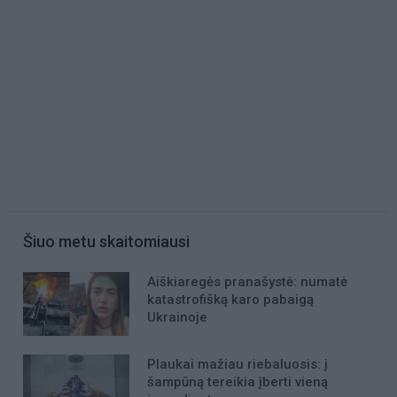
Šiuo metu skaitomiausi
Aiškiaregės pranašystė: numatė
katastrofišką karo pabaigą
Ukrainoje
Plaukai mažiau riebaluosis: į
šampūną tereikia įberti vieną