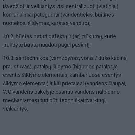
išvedžioti ir veikiantys visi centralizuoti (vietiniai)
komunaliniai patogumai (vandentiekis, buitinės
nuotekos, šildymas, karštas vanduo);
10.2. būstas neturi defektų ir (ar) trūkumų, kurie
trukdytų būstą naudoti pagal paskirtį;
10.3. santechnikos (vamzdynas, vonia / dušo kabina,
praustuvas), patalpų šildymo (higienos patalpoje
esantis šildymo elementas, kambariuose esantys
šildymo elementai) ir kiti prietaisai (vandens čiaupai,
WC vandens bakelyje esantis vandens nuleidimo
mechanizmas) turi būti techniškai tvarkingi,
veikiantys;