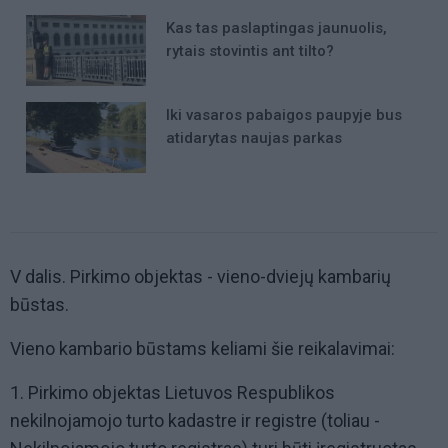
Kas tas paslaptingas jaunuolis,
rytais stovintis ant tilto?
Iki vasaros pabaigos paupyje bus
atidarytas naujas parkas
V dalis. Pirkimo objektas - vieno-dviejų kambarių
būstas.
Vieno kambario būstams keliami šie reikalavimai:
1. Pirkimo objektas Lietuvos Respublikos
nekilnojamojo turto kadastre ir registre (toliau -