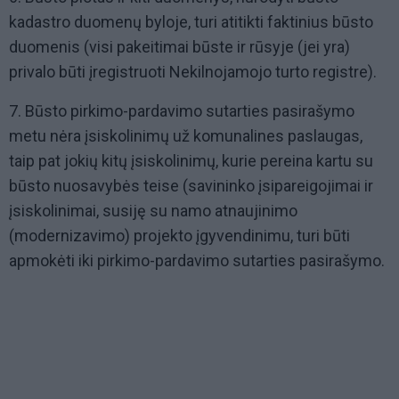
kadastro duomenų byloje, turi atitikti faktinius būsto
duomenis (visi pakeitimai būste ir rūsyje (jei yra)
privalo būti įregistruoti Nekilnojamojo turto registre).
7. Būsto pirkimo-pardavimo sutarties pasirašymo
metu nėra įsiskolinimų už komunalines paslaugas,
taip pat jokių kitų įsiskolinimų, kurie pereina kartu su
būsto nuosavybės teise (savininko įsipareigojimai ir
įsiskolinimai, susiję su namo atnaujinimo
(modernizavimo) projekto įgyvendinimu, turi būti
apmokėti iki pirkimo-pardavimo sutarties pasirašymo.