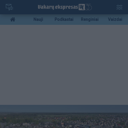
Pereiti
į
pagrindinį
Mobile
Nauji
Podkastai
Renginiai
Vaizdai
turinį
menu
bottom