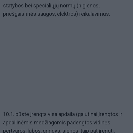
statybos bei specialiųjų normų (higienos,
priešgaisrinės saugos, elektros) reikalavimus:
10.1. būste įrengta visa apdaila (galutinai įrengtos ir
apdailinėmis medžiagomis padengtos vidinės
pertvaros, lubos, grindys, sienos, taip pat įrengti,