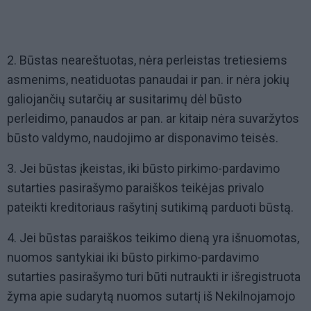
2. Būstas neareštuotas, nėra perleistas tretiesiems
asmenims, neatiduotas panaudai ir pan. ir nėra jokių
galiojančių sutarčių ar susitarimų dėl būsto
perleidimo, panaudos ar pan. ar kitaip nėra suvaržytos
būsto valdymo, naudojimo ar disponavimo teisės.
3. Jei būstas įkeistas, iki būsto pirkimo-pardavimo
sutarties pasirašymo paraiškos teikėjas privalo
pateikti kreditoriaus rašytinį sutikimą parduoti būstą.
4. Jei būstas paraiškos teikimo dieną yra išnuomotas,
nuomos santykiai iki būsto pirkimo-pardavimo
sutarties pasirašymo turi būti nutraukti ir išregistruota
žyma apie sudarytą nuomos sutartį iš Nekilnojamojo