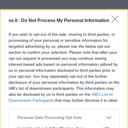
ve.lt -
Do Not Process My Personal Information
10.4. tvarkinga elektros instaliacija - visose patalpose
If you wish to opt-out of the sale, sharing to third parties, or
veikiantys elektros kištukiniai lizdai (tvarkingi,
processing of your personal or sensitive information for
targeted advertising by us, please use the below opt-out
neaprūkę, įtvirtinti sienose) ir patalpų apšvietimas
section to confirm your selection. Please note that after your
(jungikliai veikiantys, įtvirtinti sienose). Kiekvienoje
opt-out request is processed you may continue seeing
patalpoje būtinas veikiantis šviesos šaltinis;
interest-based ads based on personal information utilized by
us or personal information disclosed to third parties prior to
10.5. būstai turi būti be išorinių matomų defektų: ant
your opt-out. You may separately opt-out of the further
disclosure of your personal information by third parties on the
sienų neturi būti drėgmės, pelėsio ar jo žymių, sienos
IAB’s list of downstream participants. This information may
negali būti skilusios ar kitaip pažeistos, neturi matytis
also be disclosed by us to third parties on the
IAB’s List of
nusidėvėjimo žymių;
Downstream Participants
that may further disclose it to other
third parties.
10.6. į visas patalpas turi būti įstatytos durys, durų
Personal Data Processing Opt Outs
rankenos tvarkingos, neklibančios;