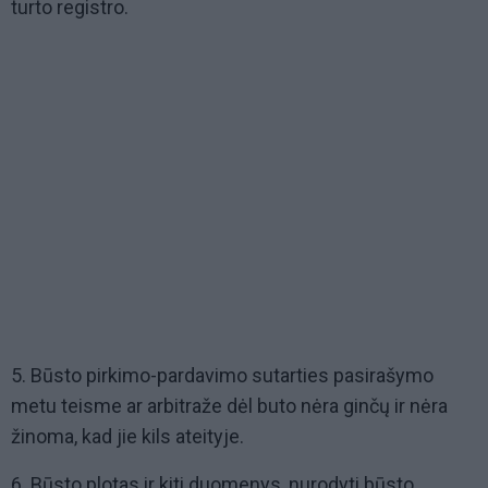
turto registro.
5. Būsto pirkimo-pardavimo sutarties pasirašymo
metu teisme ar arbitraže dėl buto nėra ginčų ir nėra
žinoma, kad jie kils ateityje.
6. Būsto plotas ir kiti duomenys, nurodyti būsto