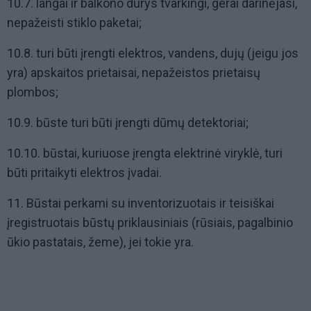
10.7. langai ir balkono durys tvarkingi, gerai darinėjasi,
nepažeisti stiklo paketai;
10.8. turi būti įrengti elektros, vandens, dujų (jeigu jos
yra) apskaitos prietaisai, nepažeistos prietaisų
plombos;
10.9. būste turi būti įrengti dūmų detektoriai;
10.10. būstai, kuriuose įrengta elektrinė viryklė, turi
būti pritaikyti elektros įvadai.
11. Būstai perkami su inventorizuotais ir teisiškai
įregistruotais būstų priklausiniais (rūsiais, pagalbinio
ūkio pastatais, žeme), jei tokie yra.