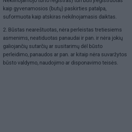
Nekilnojamojo turto registras) turi būti įregistruotas
kaip gyvenamosios (butų) paskirties patalpa,
suformuota kaip atskiras nekilnojamasis daiktas.
2. Būstas neareštuotas, nėra perleistas tretiesiems
asmenims, neatiduotas panaudai ir pan. ir nėra jokių
galiojančių sutarčių ar susitarimų dėl būsto
perleidimo, panaudos ar pan. ar kitaip nėra suvaržytos
būsto valdymo, naudojimo ar disponavimo teisės.