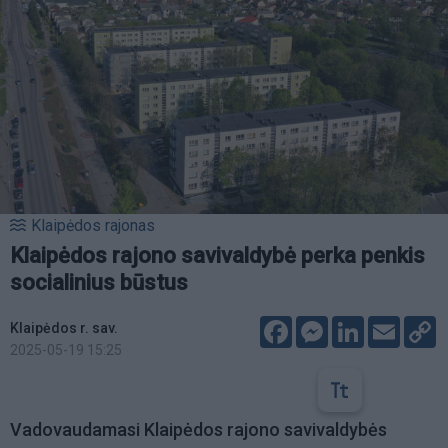
Klaipėdos rajonas
Klaipėdos rajono savivaldybė perka penkis
socialinius būstus
Facebook
Messenger
LinkedIn
Email
C
Klaipėdos r. sav.
L
2025-05-19 15:25
Vadovaudamasi Klaipėdos rajono savivaldybės