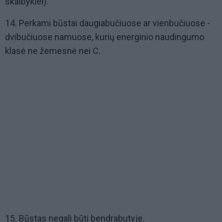
skalbyklei).
14. Perkami būstai daugiabučiuose ar vienbučiuose -
dvibučiuose namuose, kurių energinio naudingumo
klasė ne žemesnė nei C.
15. Būstas negali būti bendrabutyje.