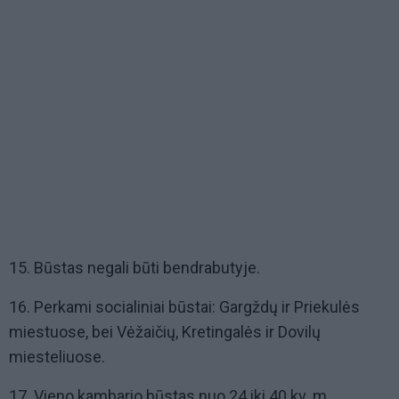
15. Būstas negali būti bendrabutyje.
16. Perkami socialiniai būstai: Gargždų ir Priekulės
miestuose, bei Vėžaičių, Kretingalės ir Dovilų
miesteliuose.
17. Vieno kambario būstas nuo 24 iki 40 kv. m.