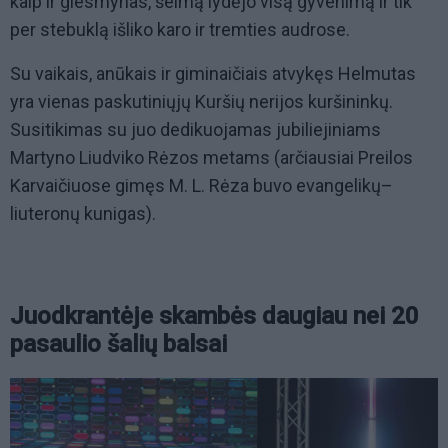
kaip ir giesmynas, šeimą lydėjo visą gyvenimą ir tik
per stebuklą išliko karo ir tremties audrose.
Su vaikais, anūkais ir giminaičiais atvykęs Helmutas
yra vienas paskutiniųjų Kuršių nerijos kuršininkų.
Susitikimas su juo dedikuojamas jubiliejiniams
Martyno Liudviko Rėzos metams (arčiausiai Preilos
Karvaičiuose gimęs M. L. Rėza buvo evangelikų–
liuteronų kunigas).
Juodkrantėje skambės daugiau nei 20
pasaulio šalių balsai