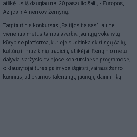
atlikėjus iš daugiau nei 20 pasaulio šalių - Europos,
Azijos ir Amerikos žemynų.
Tarptautinis konkursas „Baltijos balsas“ jau ne
vienerius metus tampa svarbia jaunųjų vokalistų
kūrybine platforma, kurioje susitinka skirtingų šalių,
kultūrų ir muzikinių tradicijų atlikėjai. Renginio metu
dalyviai varžysis dviejose konkursinėse programose,
o klausytojai turės galimybę išgirsti įvairaus žanro
kūrinius, atliekamus talentingų jaunųjų dainininkų.