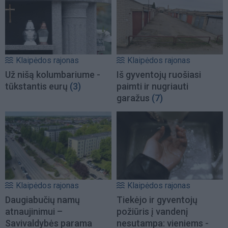
Klaipėdos rajonas
Klaipėdos rajonas
Už nišą kolumbariume -
Iš gyventojų ruošiasi
tūkstantis eurų
(3)
paimti ir nugriauti
garažus
(7)
Klaipėdos rajonas
Klaipėdos rajonas
Daugiabučių namų
Tiekėjo ir gyventojų
atnaujinimui –
požiūris į vandenį
Savivaldybės parama
nesutampa: vieniems -