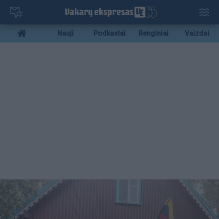
Pereiti
į
pagrindinį
Mobile
Nauji
Podkastai
Renginiai
Vaizdai
turinį
menu
bottom