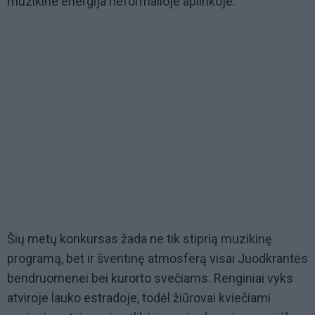
muzikine energija neformalioje aplinkoje.
Šių metų konkursas žada ne tik stiprią muzikinę
programą, bet ir šventinę atmosferą visai Juodkrantės
bendruomenei bei kurorto svečiams. Renginiai vyks
atviroje lauko estradoje, todėl žiūrovai kviečiami