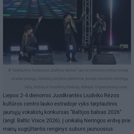
© Tarptautinis konkursas „Baltijos balsas“ jau ne vienerius metus tampa
svarbia jaunųjų vokalistų kūrybine platforma, kurioje susitinka skirtingų
šalių, kultūrų ir muzikinių tradicijų atlikėjai. Organizatorių nuotr.
Liepos 2-4 dienomis Juodkrantės Liudviko Rėzos
kultūros centro lauko estradoje vyks tarptautinis
jaunųjų vokalistų konkursas "Baltijos balsas 2026"
(angl. Baltic Voice 2026). Į unikalią Neringos erdvę prie
marių sugrįžtantis renginys suburs jaunuosius