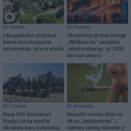
Verslas
Pasaulis
Į daugiabučio statybas
Ukrainiečių dronai smogė
kaime investuojantis
„Wildberries“ sandėliui
verslininkas: tai yra ateitis
Jekaterinburge, už 2000
km nuo sienos
Pasaulis
Kriminalai
Nauji ISW duomenys:
Nelaukti svečiai išėjo ne
Rusija į kovą siunčia
tik su „lauktuvėmis“: į
Ukrainos karo belaisvius
nakties tamsą išsivedė ir