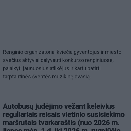
Renginio organizatoriai kviečia gyventojus ir miesto
svečius aktyviai dalyvauti konkurso renginiuose,
palaikyti jaunuosius atlikėjus ir kartu patirti
tarptautinės šventės muzikinę dvasią.
Autobusų judėjimo vežant keleivius
reguliariais reisais vietinio susisiekimo
maršrutais tvarkaraštis (nuo 2026 m.
liepos mėn. 1 d. iki 2026 m. rugpjūčio