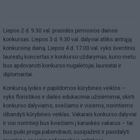
Liepos 2 d. 9.30 val. prasidės pirmosios dainos
konkursas. Liepos 3 d. 9.30 val. dalyviai atliks antrąją
konkursinę dainą. Liepos 4 d. 17.00 val. vyks šventinis
laureatų koncertas ir konkurso uždarymas, kurio metu
bus apdovanoti konkurso nugalėtojai, laureatai ir
diplomantai.
Konkursą lydės ir papildomos kūrybinės veiklos –
vyks floristikos ir dailės edukaciniai užsiėmimai, skirti
konkurso dalyviams, svečiams ir visiems, norintiems
išbandyti kūrybines veiklas. Vakarais konkurso dalyviai
ir visi norintieji bus kviečiami į karaokės vakarus – tai
bus puiki proga pabendrauti, susipažinti ir pasidalyti