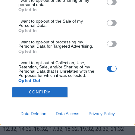
I want to opt-out of the Sharing of my
personal data.
Opted In
I want to opt-out of the Sale of my
Personal Data.
Opted In
Stotelė „Preilos gv. prie plento 6.12 d. d., 8.05, 10.05,
I want to opt-out of processing my
Personal Data for Targeted Advertising.
11.05, 12.05, 14.05, 16.05, 17.05, 18.05, 19.05, 20.05,
Opted In
21.05
I want to opt-out of Collection, Use,
Retention, Sale, and/or Sharing of my
Stotelė „Pervalkos gv.“ 8.12, 10.12, 11.12, 12.12,
Personal Data that Is Unrelated with the
Purposes for which it was collected.
14.1216.12, 17.12, 18.12, 19.12, 20.12, 21.12
Opted Out
Stotelė „Pervalkos gv. prie plento“ 6.22 d. d., 8.15,
CONFIRM
10.15, 11.15, 12.15, 14.15, 16.15, 17.15, 18.15, 19.15,
20.15, 21.15
Data Deletion
Data Access
Privacy Policy
Stotelė „Žvejų kaimelis“ 6.32 d. d., 8.32, 10.32, 11.32,
12.32, 14.32, 16.32, 17.32, 18.32, 19.32, 20.32, 21.32