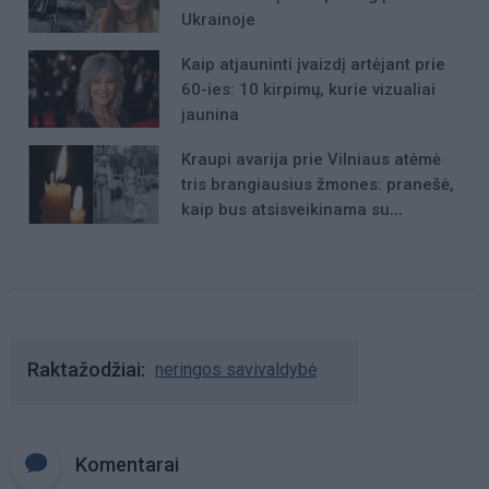
Ukrainoje
Kaip atjauninti įvaizdį artėjant prie
60-ies: 10 kirpimų, kurie vizualiai
jaunina
Kraupi avarija prie Vilniaus atėmė
tris brangiausius žmones: pranešė,
kaip bus atsisveikinama su
mergaite, jos mama ir močiute
Raktažodžiai
neringos savivaldybė
Komentarai