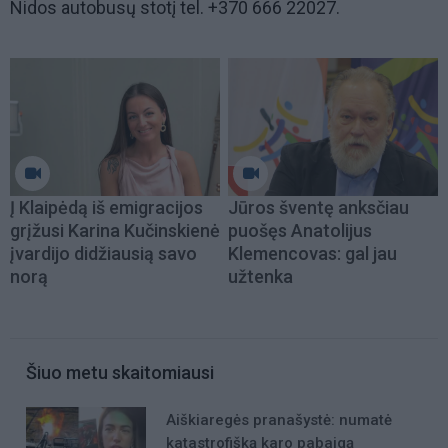
Nidos autobusų stotį tel. +370 666 22027.
Į Klaipėdą iš emigracijos
Jūros šventę anksčiau
grįžusi Karina Kučinskienė
puošęs Anatolijus
įvardijo didžiausią savo
Klemencovas: gal jau
norą
užtenka
Šiuo metu skaitomiausi
Aiškiaregės pranašystė: numatė
katastrofišką karo pabaigą