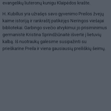
evangelikų liuteronų kunigu Klaipėdos krašte.
H. Kubillus yra užrašęs savo gyvenimo Preilos žvejų
kaime istoriją ir rankraštį patikėjęs Neringos viešajai
bibliotekai. Garbingo svečio atvykimui jo prisiminimus
germanistė Kristina Sprindžiūnaitė išvertė į lietuvių
kalbą. Iš nuotraukų galėsime susipažinti su
prieškarine Preila ir viena gausiausių preiliškių šeimų.