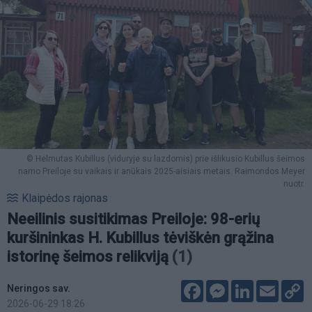
© Helmutas Kubillus (viduryje su lazdomis) prie išlikusio Kubillus šeimos
namo Preiloje su vaikais ir anūkais 2025-aisiais metais. Raimondos Meyer
nuotr.
Klaipėdos rajonas
Neeilinis susitikimas Preiloje: 98-erių
kuršininkas H. Kubillus tėviškėn grąžina
istorinę šeimos relikviją
(1)
Facebook
Messenger
LinkedIn
Email
C
Neringos sav.
L
2026-06-29 18:26