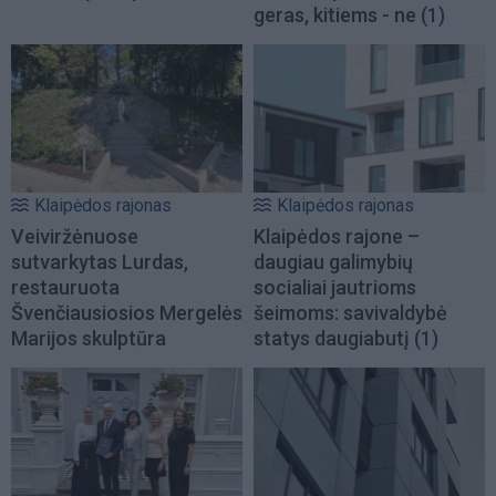
geras, kitiems - ne
(1)
Klaipėdos rajonas
Klaipėdos rajonas
Veiviržėnuose
Klaipėdos rajone –
sutvarkytas Lurdas,
daugiau galimybių
restauruota
socialiai jautrioms
Švenčiausiosios Mergelės
šeimoms: savivaldybė
Marijos skulptūra
statys daugiabutį
(1)