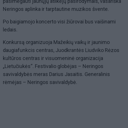
pasimėgauti jaunųjų atlikėjų pasirodymais, vasariška
Neringos aplinka ir tarptautine muzikos švente.
Po baigiamojo koncerto visi žiūrovai bus vaišinami
ledais.
Konkursą organizuoja Mažeikių vaikų ir jaunimo
daugiafunkcis centras, Juodkrantės Liudviko Rėzos
kultūros centras ir visuomeninė organizacija
„Lietučiukės“. Festivalio globėjas – Neringos
savivaldybės meras Darius Jasaitis. Generalinis
rėmėjas – Neringos savivaldybė.