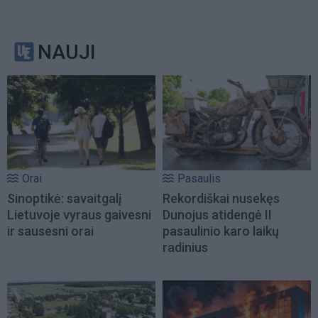
NAUJI
Orai
Pasaulis
Sinoptikė: savaitgalį
Rekordiškai nusekęs
Lietuvoje vyraus gaivesni
Dunojus atidengė II
ir sausesni orai
pasaulinio karo laikų
radinius