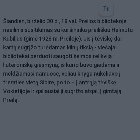
Šiandien, birželio 30 d., 18 val. Preilos bibliotekoje –
neeilinis susitikimas su kuršininku preiliškiu Helmutu
Kubillus (gimė 1928 m. Preiloje). Jis į tėviškę dar
kartą sugrįžo turėdamas kilnų tikslą - viešajai
bibliotekai perduoti saugoti šeimos relikviją –
liuteronišką giesmyną, iš kurio buvo giedama ir
meldžiamasi namuose, vėliau knyga nukeliavo į
tremties vietą Sibire, po to – į antrąją tėviškę
Vokietijoje ir galiausiai ji sugrįžo atgal, į gimtąją
Preilą.