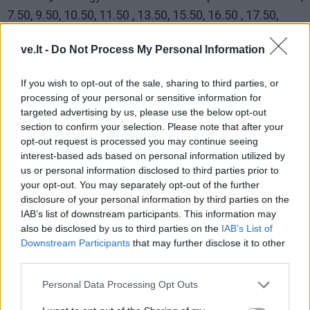
7.50, 9.50, 10.50, 11.50 , 13.50, 15.50, 16.50 , 17.50,
18.50, 19.50, 20.50
ve.lt -
Do Not Process My Personal Information
Stotelė „G. D. Kuverto plento sankryža“ 6.03 d. d., 7.53,
9.53, 10.53, 13.53, 15.53, 17.53, 18.53, 19.53, 20.53
If you wish to opt-out of the sale, sharing to third parties, or
processing of your personal or sensitive information for
targeted advertising by us, please use the below opt-out
Stotelė „T. Mano muziejus“ 11.53, 16.53
section to confirm your selection. Please note that after your
opt-out request is processed you may continue seeing
Stotelė „Preilos gv.“ 6.10 d. d., 8.02, 10.02, 11.02, 12.02,
interest-based ads based on personal information utilized by
14.02, 16.02, 17.02, 18.02, 19.02, 20.02, 21.02
us or personal information disclosed to third parties prior to
your opt-out. You may separately opt-out of the further
disclosure of your personal information by third parties on the
IAB’s list of downstream participants. This information may
also be disclosed by us to third parties on the
IAB’s List of
Downstream Participants
that may further disclose it to other
third parties.
Personal Data Processing Opt Outs