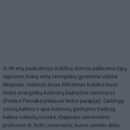
Iš 98-erių paskutiniojo Kubillus šeimos palikuonio lūpų
išgirsime, kokią vietą neringiškių gyvenime užėmė
tikėjimas. Helmuto tėvas Wilhelmas Kubillus buvo
Nidos evangelikų-liuteronų bažnyčios vyresnysis
(Preila ir Pervalka priklausė Nidos parapijai). Garbingą
svečią kalbins ir apie liuteronų giedojimo tradiciją
kalbės vokiečių istorikė, Klaipėdos universiteto
profesorė dr. Ruth Leiserowitz, kurios senelis dirbo