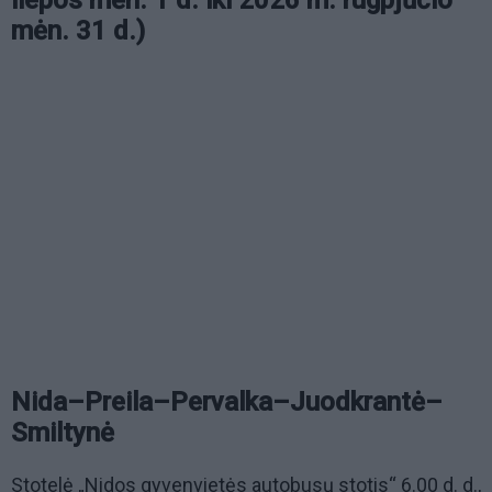
mėn. 31 d.)
Nida–Preila–Pervalka–Juodkrantė–
Smiltynė
Stotelė „Nidos gyvenvietės autobusų stotis“ 6.00 d. d.,