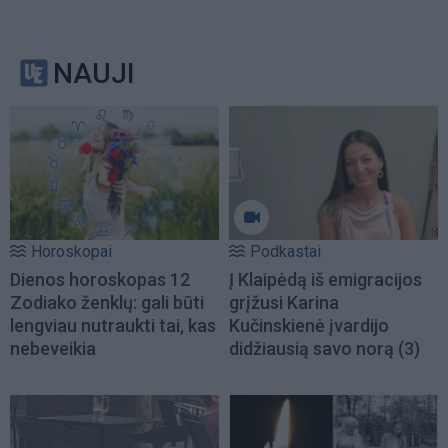
NAUJI
Horoskopai
Podkastai
Dienos horoskopas 12
Į Klaipėdą iš emigracijos
Zodiako ženklų: gali būti
grįžusi Karina
lengviau nutraukti tai, kas
Kučinskienė įvardijo
nebeveikia
didžiausią savo norą
(3)