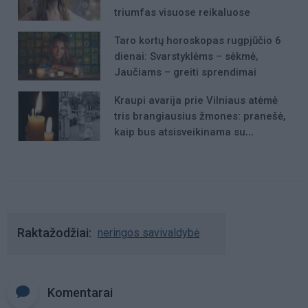
triumfas visuose reikaluose
Taro kortų horoskopas rugpjūčio 6
dienai: Svarstyklėms – sėkmė,
Jaučiams – greiti sprendimai
Kraupi avarija prie Vilniaus atėmė
tris brangiausius žmones: pranešė,
kaip bus atsisveikinama su
mergaite, jos mama ir močiute
Raktažodžiai
neringos savivaldybė
Komentarai