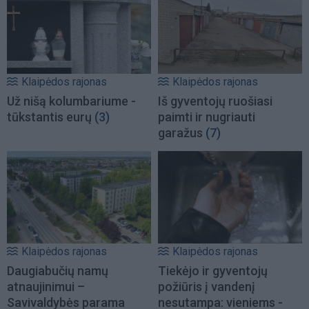
Klaipėdos rajonas
Klaipėdos rajonas
Už nišą kolumbariume -
Iš gyventojų ruošiasi
tūkstantis eurų
(3)
paimti ir nugriauti
garažus
(7)
Klaipėdos rajonas
Klaipėdos rajonas
Daugiabučių namų
Tiekėjo ir gyventojų
atnaujinimui –
požiūris į vandenį
Savivaldybės parama
nesutampa: vieniems -