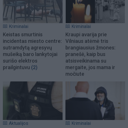
Kriminalai
Kriminalai
Keistas smurtinis
Kraupi avarija prie
incidentas miesto centre:
Vilniaus atėmė tris
sutramdytą agresyvų
brangiausius žmones:
mušeiką baro lankytojai
pranešė, kaip bus
surišo elektros
atsisveikinama su
prailgintuvu
(2)
mergaite, jos mama ir
močiute
Aktualijos
Kriminalai