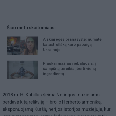
Šiuo metu skaitomiausi
Aiškiaregės pranašystė: numatė
katastrofišką karo pabaigą
Ukrainoje
Plaukai mažiau riebaluosis: į
šampūną tereikia įberti vieną
ingredientą
2018 m. H. Kubillus šeima Neringos muziejams
perdavė kitą relikviją – brolio Herberto armoniką,
eksponuojamą Kuršių nerijos istorijos muziejuje, kuri,