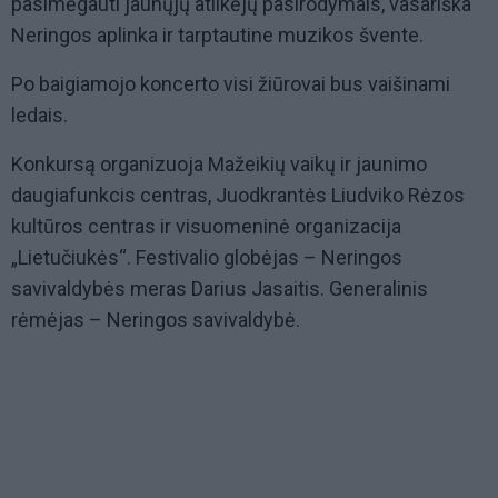
pasimėgauti jaunųjų atlikėjų pasirodymais, vasariška
Neringos aplinka ir tarptautine muzikos švente.
Po baigiamojo koncerto visi žiūrovai bus vaišinami
ledais.
Konkursą organizuoja Mažeikių vaikų ir jaunimo
daugiafunkcis centras, Juodkrantės Liudviko Rėzos
kultūros centras ir visuomeninė organizacija
„Lietučiukės“. Festivalio globėjas – Neringos
savivaldybės meras Darius Jasaitis. Generalinis
rėmėjas – Neringos savivaldybė.