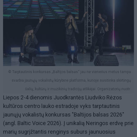
© Tarptautinis konkursas „Baltijos balsas“ jau ne vienerius metus tampa
svarbia jaunųjų vokalistų kūrybine platforma, kurioje susitinka skirtingų
šalių, kultūrų ir muzikinių tradicijų atlikėjai. Organizatorių nuotr.
Liepos 2-4 dienomis Juodkrantės Liudviko Rėzos
kultūros centro lauko estradoje vyks tarptautinis
jaunųjų vokalistų konkursas "Baltijos balsas 2026"
(angl. Baltic Voice 2026). Į unikalią Neringos erdvę prie
marių sugrįžtantis renginys suburs jaunuosius