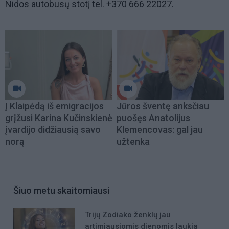
Nidos autobusų stotį tel. +370 666 22027.
Į Klaipėdą iš emigracijos
Jūros šventę anksčiau
grįžusi Karina Kučinskienė
puošęs Anatolijus
įvardijo didžiausią savo
Klemencovas: gal jau
norą
užtenka
Šiuo metu skaitomiausi
Trijų Zodiako ženklų jau
artimiausiomis dienomis laukia