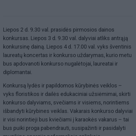
Liepos 2 d. 9.30 val. prasidės pirmosios dainos
konkursas. Liepos 3 d. 9.30 val. dalyviai atliks antrąją
konkursinę dainą. Liepos 4 d. 17.00 val. vyks šventinis
laureatų koncertas ir konkurso uždarymas, kurio metu
bus apdovanoti konkurso nugalėtojai, laureatai ir
diplomantai.
Konkursą lydės ir papildomos kūrybinės veiklos –
vyks floristikos ir dailės edukaciniai užsiėmimai, skirti
konkurso dalyviams, svečiams ir visiems, norintiems
išbandyti kūrybines veiklas. Vakarais konkurso dalyviai
ir visi norintieji bus kviečiami į karaokės vakarus – tai
bus puiki proga pabendrauti, susipažinti ir pasidalyti