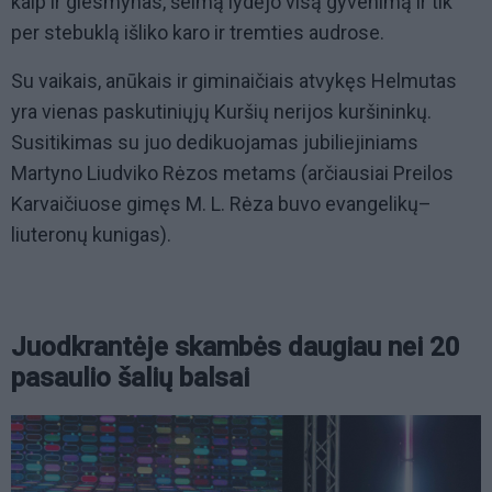
kaip ir giesmynas, šeimą lydėjo visą gyvenimą ir tik
per stebuklą išliko karo ir tremties audrose.
Su vaikais, anūkais ir giminaičiais atvykęs Helmutas
yra vienas paskutiniųjų Kuršių nerijos kuršininkų.
Susitikimas su juo dedikuojamas jubiliejiniams
Martyno Liudviko Rėzos metams (arčiausiai Preilos
Karvaičiuose gimęs M. L. Rėza buvo evangelikų–
liuteronų kunigas).
Juodkrantėje skambės daugiau nei 20
pasaulio šalių balsai