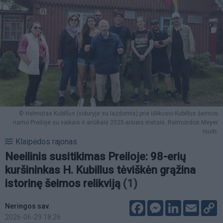
© Helmutas Kubillus (viduryje su lazdomis) prie išlikusio Kubillus šeimos
namo Preiloje su vaikais ir anūkais 2025-aisiais metais. Raimondos Meyer
nuotr.
Klaipėdos rajonas
Neeilinis susitikimas Preiloje: 98-erių
kuršininkas H. Kubillus tėviškėn grąžina
istorinę šeimos relikviją
(1)
Facebook
Messenger
LinkedIn
Email
C
Neringos sav.
L
2026-06-29 18:26