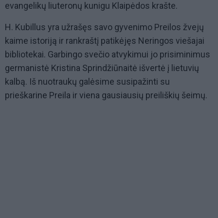
evangelikų liuteronų kunigu Klaipėdos krašte.
H. Kubillus yra užrašęs savo gyvenimo Preilos žvejų
kaime istoriją ir rankraštį patikėjęs Neringos viešajai
bibliotekai. Garbingo svečio atvykimui jo prisiminimus
germanistė Kristina Sprindžiūnaitė išvertė į lietuvių
kalbą. Iš nuotraukų galėsime susipažinti su
prieškarine Preila ir viena gausiausių preiliškių šeimų.