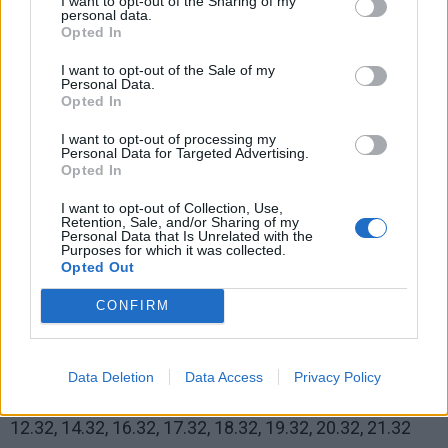
I want to opt-out of the Sharing of my
personal data.
Opted In
I want to opt-out of the Sale of my
Personal Data.
Opted In
Stotelė „Preilos gv. prie plento 6.12 d. d., 8.05, 10.05,
I want to opt-out of processing my
Personal Data for Targeted Advertising.
11.05, 12.05, 14.05, 16.05, 17.05, 18.05, 19.05, 20.05,
Opted In
21.05
I want to opt-out of Collection, Use,
Retention, Sale, and/or Sharing of my
Stotelė „Pervalkos gv.“ 8.12, 10.12, 11.12, 12.12,
Personal Data that Is Unrelated with the
Purposes for which it was collected.
14.1216.12, 17.12, 18.12, 19.12, 20.12, 21.12
Opted Out
Stotelė „Pervalkos gv. prie plento“ 6.22 d. d., 8.15,
CONFIRM
10.15, 11.15, 12.15, 14.15, 16.15, 17.15, 18.15, 19.15,
20.15, 21.15
Data Deletion
Data Access
Privacy Policy
Stotelė „Žvejų kaimelis“ 6.32 d. d., 8.32, 10.32, 11.32,
12.32, 14.32, 16.32, 17.32, 18.32, 19.32, 20.32, 21.32