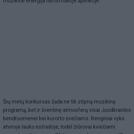
muzikine energija neformalioje aplinkoje.
Šių metų konkursas žada ne tik stiprią muzikinę
programą, bet ir šventinę atmosferą visai Juodkrantės
bendruomenei bei kurorto svečiams. Renginiai vyks
atviroje lauko estradoje, todėl žiūrovai kviečiami