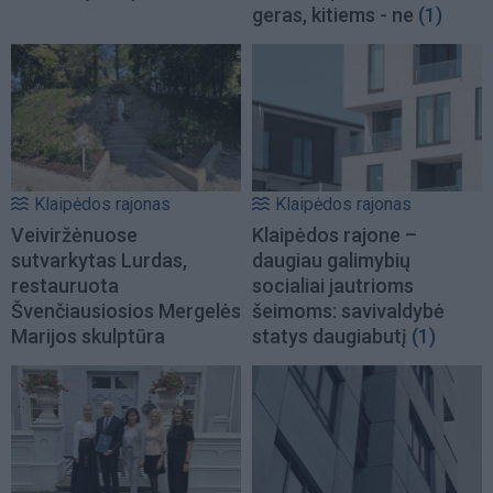
geras, kitiems - ne
(1)
Klaipėdos rajonas
Klaipėdos rajonas
Veiviržėnuose
Klaipėdos rajone –
sutvarkytas Lurdas,
daugiau galimybių
restauruota
socialiai jautrioms
Švenčiausiosios Mergelės
šeimoms: savivaldybė
Marijos skulptūra
statys daugiabutį
(1)