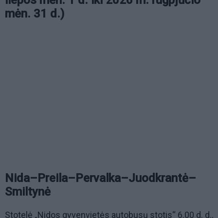
mėn. 31 d.)
Nida–Preila–Pervalka–Juodkrantė–
Smiltynė
Stotelė „Nidos gyvenvietės autobusų stotis“ 6.00 d. d.,