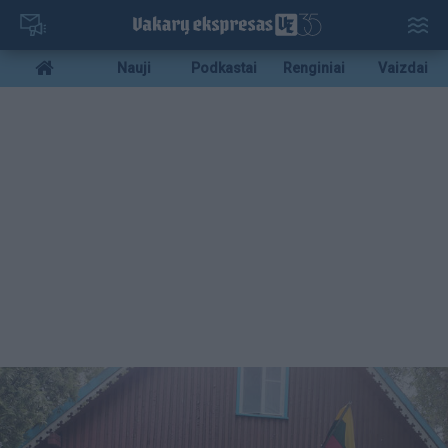
Pereiti
į
pagrindinį
Mobile
Nauji
Podkastai
Renginiai
Vaizdai
turinį
menu
bottom