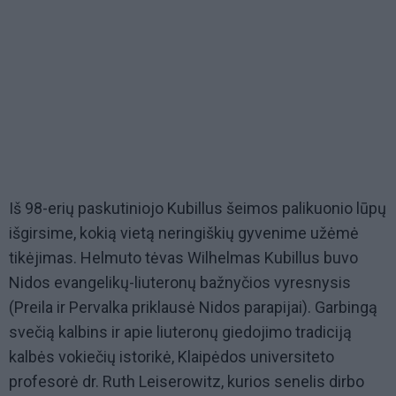
Iš 98-erių paskutiniojo Kubillus šeimos palikuonio lūpų
išgirsime, kokią vietą neringiškių gyvenime užėmė
tikėjimas. Helmuto tėvas Wilhelmas Kubillus buvo
Nidos evangelikų-liuteronų bažnyčios vyresnysis
(Preila ir Pervalka priklausė Nidos parapijai). Garbingą
svečią kalbins ir apie liuteronų giedojimo tradiciją
kalbės vokiečių istorikė, Klaipėdos universiteto
profesorė dr. Ruth Leiserowitz, kurios senelis dirbo