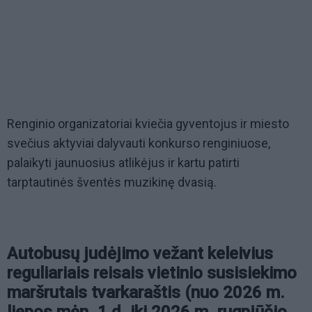
Renginio organizatoriai kviečia gyventojus ir miesto
svečius aktyviai dalyvauti konkurso renginiuose,
palaikyti jaunuosius atlikėjus ir kartu patirti
tarptautinės šventės muzikinę dvasią.
Autobusų judėjimo vežant keleivius
reguliariais reisais vietinio susisiekimo
maršrutais tvarkaraštis (nuo 2026 m.
liepos mėn. 1 d. iki 2026 m. rugpjūčio