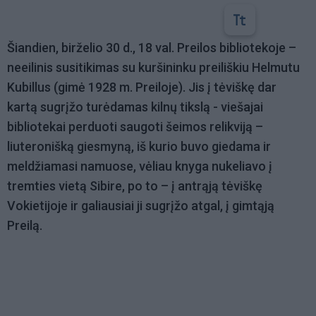
Šiandien, birželio 30 d., 18 val. Preilos bibliotekoje –
neeilinis susitikimas su kuršininku preiliškiu Helmutu
Kubillus (gimė 1928 m. Preiloje). Jis į tėviškę dar
kartą sugrįžo turėdamas kilnų tikslą - viešajai
bibliotekai perduoti saugoti šeimos relikviją –
liuteronišką giesmyną, iš kurio buvo giedama ir
meldžiamasi namuose, vėliau knyga nukeliavo į
tremties vietą Sibire, po to – į antrąją tėviškę
Vokietijoje ir galiausiai ji sugrįžo atgal, į gimtąją
Preilą.