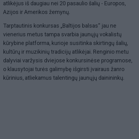
atlikėjus iš daugiau nei 20 pasaulio šalių - Europos,
Azijos ir Amerikos žemynų.
Tarptautinis konkursas „Baltijos balsas“ jau ne
vienerius metus tampa svarbia jaunųjų vokalistų
kūrybine platforma, kurioje susitinka skirtingų šalių,
kultūrų ir muzikinių tradicijų atlikėjai. Renginio metu
dalyviai varžysis dviejose konkursinėse programose,
o klausytojai turės galimybę išgirsti įvairaus žanro
kūrinius, atliekamus talentingų jaunųjų dainininkų.