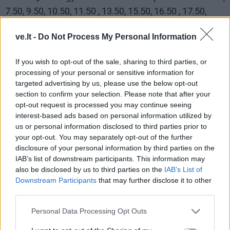
7.50, 9.50, 10.50, 11.50 , 13.50, 15.50, 16.50 , 17.50,
18.50, 19.50, 20.50
ve.lt -
Do Not Process My Personal Information
Stotelė „G. D. Kuverto plento sankryža“ 6.03 d. d., 7.53,
9.53, 10.53, 13.53, 15.53, 17.53, 18.53, 19.53, 20.53
If you wish to opt-out of the sale, sharing to third parties, or
processing of your personal or sensitive information for
targeted advertising by us, please use the below opt-out
Stotelė „T. Mano muziejus“ 11.53, 16.53
section to confirm your selection. Please note that after your
opt-out request is processed you may continue seeing
Stotelė „Preilos gv.“ 6.10 d. d., 8.02, 10.02, 11.02, 12.02,
interest-based ads based on personal information utilized by
14.02, 16.02, 17.02, 18.02, 19.02, 20.02, 21.02
us or personal information disclosed to third parties prior to
your opt-out. You may separately opt-out of the further
disclosure of your personal information by third parties on the
IAB’s list of downstream participants. This information may
also be disclosed by us to third parties on the
IAB’s List of
Downstream Participants
that may further disclose it to other
third parties.
Personal Data Processing Opt Outs