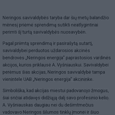
Neringos savivaldybės taryba dar šių metų balandžio
mėnesį priėmė sprendimą sutikti neatlygintinai
perimti šį turtą savivaldybės nuosavybėn.
Pagal priimtą sprendimą ir pasirašytą sutartį,
savivaldybei perduotos uždarosios akcinės
bendrovės „Neringos energija“ paprastosios vardinės
akcijos, kurios priklausė A. Vyšniauskui. Savivaldybei
perėmus šias akcijas, Neringos savivaldybė tampa
vienintele UAB „Neringos energija“ akcininke.
Simboliška, kad akcijas miestui padovanojo žmogus,
šiai sričiai atidavęs didžiąją dalį savo profesinio kelio.
A. Vyšniauskas daugiau nei du dešimtmečius
vadovavo Neringos šilumos tinklų įmonei ir šiuo