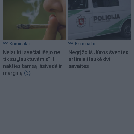
Kriminalai
Kriminalai
Nelaukti svečiai išėjo ne
Negrįžo iš Jūros šventės:
tik su „lauktuvėmis“: į
artimieji laukė dvi
nakties tamsą išsivedė ir
savaites
merginą
(3)