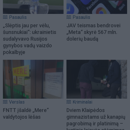
Pasaulis
Pasaulis
„Slėptis jau per vėlu,
JAV teismas bendrovei
šunsnukiai“: ukrainietis
„Meta“ skyrė 567 mln.
sudalyvavo Rusijos
dolerių baudą
gynybos vadų vaizdo
pokalbyje
Verslas
Kriminalai
FNTT įšaldė „Mere“
Dviem Klaipėdos
valdytojos lėšas
gimnazistams už kanapių
pagrobimą ir platinimą –