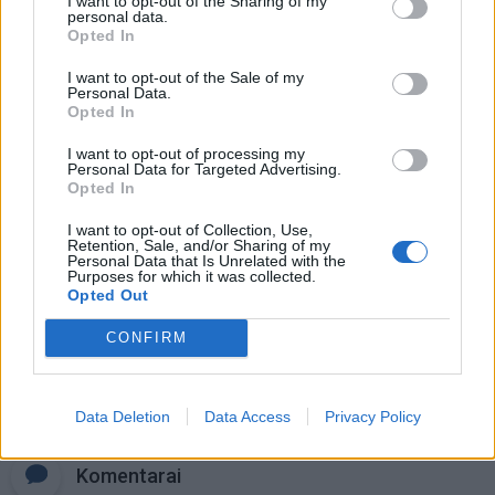
I want to opt-out of the Sharing of my
personal data.
Opted In
Negrįžo iš Jūros šventės: artimieji
laukė dvi savaites
I want to opt-out of the Sale of my
Personal Data.
Opted In
„Fūristas“ į judrią sankryžą įlėkė „ant
I want to opt-out of processing my
rankinio“: vilkiko puspriekabės ratai
Personal Data for Targeted Advertising.
pakilo į orą
Opted In
I want to opt-out of Collection, Use,
Retention, Sale, and/or Sharing of my
Personal Data that Is Unrelated with the
Purposes for which it was collected.
Opted Out
CONFIRM
Raktažodžiai
neringos savivaldybė
nidos švyturys
Data Deletion
Data Access
Privacy Policy
Komentarai