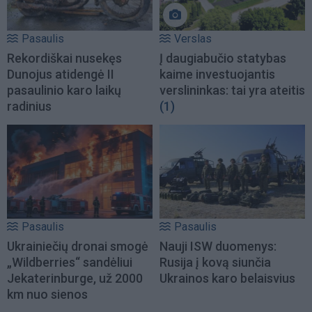
Pasaulis
Verslas
Rekordiškai nusekęs
Į daugiabučio statybas
Dunojus atidengė II
kaime investuojantis
pasaulinio karo laikų
verslininkas: tai yra ateitis
radinius
(1)
Pasaulis
Pasaulis
Ukrainiečių dronai smogė
Nauji ISW duomenys:
„Wildberries“ sandėliui
Rusija į kovą siunčia
Jekaterinburge, už 2000
Ukrainos karo belaisvius
km nuo sienos