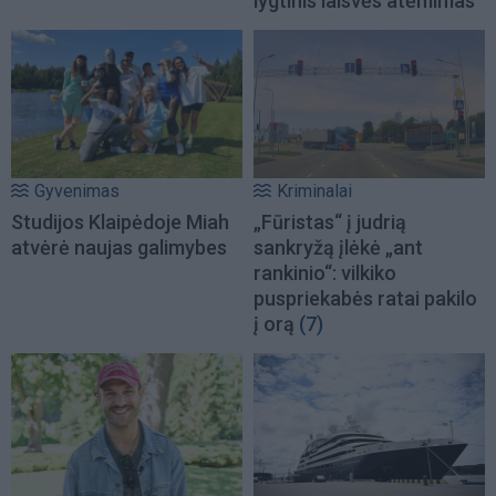
lygtinis laisvės atėmimas
Gyvenimas
Kriminalai
Studijos Klaipėdoje Miah
„Fūristas“ į judrią
atvėrė naujas galimybes
sankryžą įlėkė „ant
rankinio“: vilkiko
puspriekabės ratai pakilo
į orą
(7)