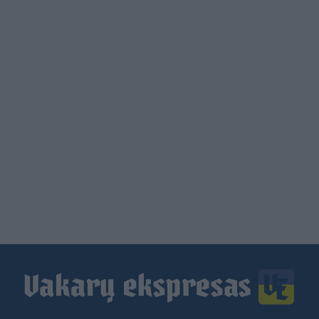
Load
More