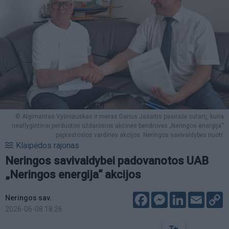
© Algimantas Vyšniauskas ir meras Darius Jasaitis pasirašė sutartį, kuria
neatlygintinai perduotos uždarosios akcinės bendrovės „Neringos energija“
paprastosios vardinės akcijos. Neringos savivaldybės nuotr.
Klaipėdos rajonas
Neringos savivaldybei padovanotos UAB
„Neringos energija“ akcijos
Facebook
Messenger
LinkedIn
Email
C
Neringos sav.
L
2026-06-08 18:26