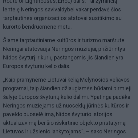
Route of Lighthouses, ERoL) dalis. Tai žyminčią
lentelę Neringos savivaldybei vakar perdavė šios
tarptautinės organizacijos atstovai susitikimo su
kurorto bendruomene metu.
Šiame tarptautiniame kultūros ir turizmo maršrute
Neringai atstovauja Neringos muziejai, prižiūrintys
Nidos švyturį ir kurių pastangomis jis šiandien yra
Europos švyturių kelio dalis.
„Kaip pramynėme Lietuvai kelią Mėlynosios vėliavos
programai, taip šiandien džiaugiamės būdami pirmieji
šalyje Europos švyturių kelio dalimi. Ypatinga padėka
Neringos muziejams už nuoseklų jūrinės kultūros ir
paveldo puoselėjimą, Nidos švyturio istorijos
aktualizavimą bei šio išskirtinio objekto pristatymą
Lietuvos ir užsienio lankytojams“, – sako Neringos