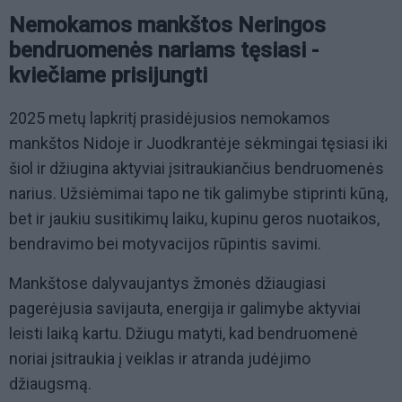
Nemokamos mankštos Neringos
bendruomenės nariams tęsiasi -
kviečiame prisijungti
2025 metų lapkritį prasidėjusios nemokamos
mankštos Nidoje ir Juodkrantėje sėkmingai tęsiasi iki
šiol ir džiugina aktyviai įsitraukiančius bendruomenės
narius. Užsiėmimai tapo ne tik galimybe stiprinti kūną,
bet ir jaukiu susitikimų laiku, kupinu geros nuotaikos,
bendravimo bei motyvacijos rūpintis savimi.
Mankštose dalyvaujantys žmonės džiaugiasi
pagerėjusia savijauta, energija ir galimybe aktyviai
leisti laiką kartu. Džiugu matyti, kad bendruomenė
noriai įsitraukia į veiklas ir atranda judėjimo
džiaugsmą.