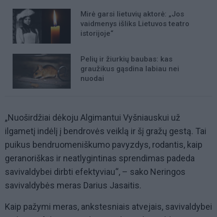
Mirė garsi lietuvių aktorė: „Jos
vaidmenys išliks Lietuvos teatro
istorijoje“
Pelių ir žiurkių baubas: kas
graužikus gąsdina labiau nei
nuodai
„Nuoširdžiai dėkoju Algimantui Vyšniauskui už
ilgametį indėlį į bendrovės veiklą ir šį gražų gestą. Tai
puikus bendruomeniškumo pavyzdys, rodantis, kaip
geranoriškas ir neatlygintinas sprendimas padeda
savivaldybei dirbti efektyviau“, – sako Neringos
savivaldybės meras Darius Jasaitis.
Kaip pažymi meras, ankstesniais atvejais, savivaldybei