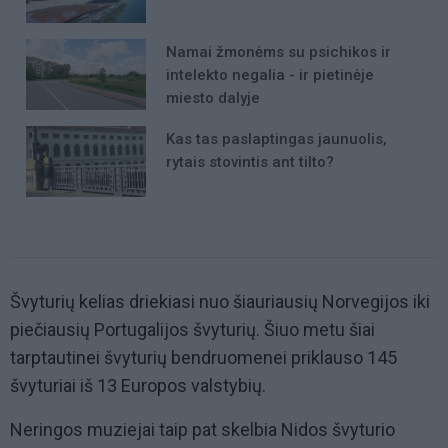
Namai žmonėms su psichikos ir
intelekto negalia - ir pietinėje
miesto dalyje
Kas tas paslaptingas jaunuolis,
rytais stovintis ant tilto?
Švyturių kelias driekiasi nuo šiauriausių Norvegijos iki
piečiausių Portugalijos švyturių. Šiuo metu šiai
tarptautinei švyturių bendruomenei priklauso 145
švyturiai iš 13 Europos valstybių.
Neringos muziejai taip pat skelbia Nidos švyturio