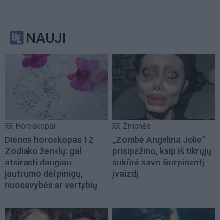
NAUJI
Horoskopai
Žmonės
Dienos horoskopas 12
„Zombė Angelina Jolie“
Zodiako ženklų: gali
prisipažino, kaip iš tikrųjų
atsirasti daugiau
sukūrė savo šiurpinantį
jautrumo dėl pinigų,
įvaizdį
nuosavybės ar vertybių