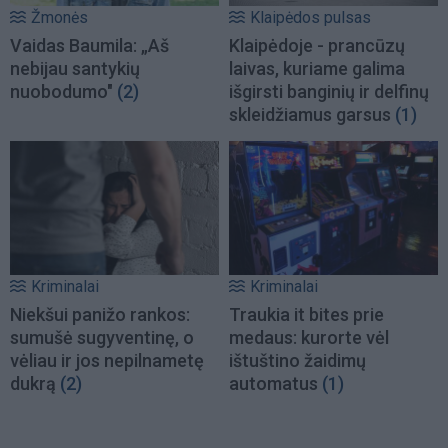
Žmonės
Klaipėdos pulsas
Vaidas Baumila: „Aš
Klaipėdoje - prancūzų
nebijau santykių
laivas, kuriame galima
nuobodumo"
(2)
išgirsti banginių ir delfinų
skleidžiamus garsus
(1)
Kriminalai
Kriminalai
Niekšui panižo rankos:
Traukia it bites prie
sumušė sugyventinę, o
medaus: kurorte vėl
vėliau ir jos nepilnametę
ištuštino žaidimų
dukrą
(2)
automatus
(1)