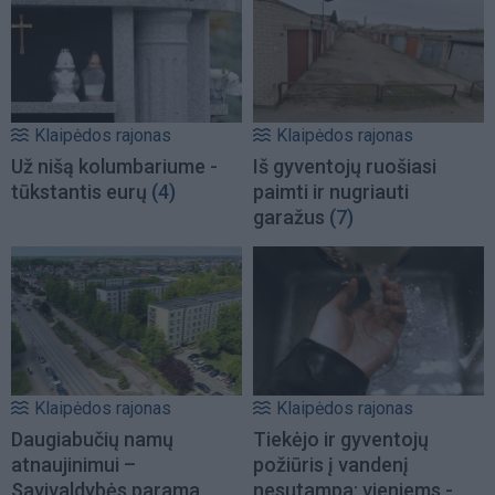
Klaipėdos rajonas
Klaipėdos rajonas
Už nišą kolumbariume -
Iš gyventojų ruošiasi
tūkstantis eurų
(4)
paimti ir nugriauti
garažus
(7)
Klaipėdos rajonas
Klaipėdos rajonas
Daugiabučių namų
Tiekėjo ir gyventojų
atnaujinimui –
požiūris į vandenį
Savivaldybės parama
nesutampa: vieniems -