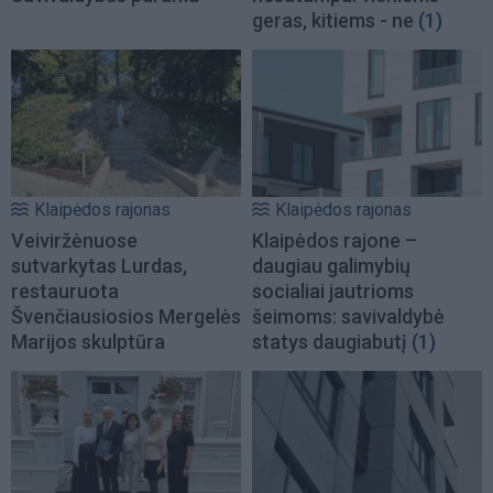
geras, kitiems - ne
(1)
Klaipėdos rajonas
Klaipėdos rajonas
Veiviržėnuose
Klaipėdos rajone –
sutvarkytas Lurdas,
daugiau galimybių
restauruota
socialiai jautrioms
Švenčiausiosios Mergelės
šeimoms: savivaldybė
Marijos skulptūra
statys daugiabutį
(1)