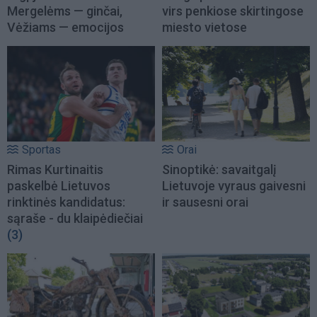
Mergelėms — ginčai,
virs penkiose skirtingose
Vėžiams — emocijos
miesto vietose
Sportas
Orai
Rimas Kurtinaitis
Sinoptikė: savaitgalį
paskelbė Lietuvos
Lietuvoje vyraus gaivesni
rinktinės kandidatus:
ir sausesni orai
sąraše - du klaipėdiečiai
(3)