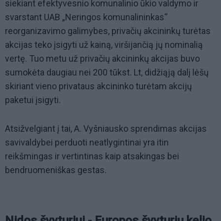
siekiant efektyvesnio komunalinio ūkio valdymo ir
svarstant UAB „Neringos komunalininkas“
reorganizavimo galimybes, privačių akcininkų turėtas
akcijas teko įsigyti už kainą, viršijančią jų nominalią
vertę. Tuo metu už privačių akcininkų akcijas buvo
sumokėta daugiau nei 200 tūkst. Lt, didžiąją dalį lėšų
skiriant vieno privataus akcininko turėtam akcijų
paketui įsigyti.
Atsižvelgiant į tai, A. Vyšniausko sprendimas akcijas
savivaldybei perduoti neatlygintinai yra itin
reikšmingas ir vertintinas kaip atsakingas bei
bendruomeniškas gestas.
Nidos švyturiui - Europos švyturių kelio