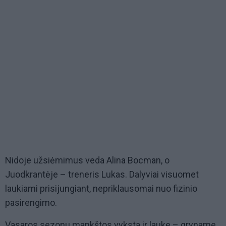
Nidoje užsiėmimus veda Alina Bocman, o
Juodkrantėje – treneris Lukas. Dalyviai visuomet
laukiami prisijungiant, nepriklausomai nuo fizinio
pasirengimo.
Vasaros sezonu mankštos vyksta ir lauke – gryname