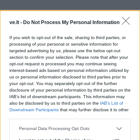
ve.lt -
Do Not Process My Personal Information
If you wish to opt-out of the sale, sharing to third parties, or
processing of your personal or sensitive information for
targeted advertising by us, please use the below opt-out
section to confirm your selection. Please note that after your
Į Klaipėdą iš emigracijos
Jūros šventę anksčiau
opt-out request is processed you may continue seeing
grįžusi Karina Kučinskienė
puošęs Anatolijus
interest-based ads based on personal information utilized by
įvardijo didžiausią savo
Klemencovas: gal jau
us or personal information disclosed to third parties prior to
norą
užtenka
your opt-out. You may separately opt-out of the further
disclosure of your personal information by third parties on the
IAB’s list of downstream participants. This information may
also be disclosed by us to third parties on the
IAB’s List of
Šiuo metu skaitomiausi
Downstream Participants
that may further disclose it to other
third parties.
Aiškiaregės pranašystė: numatė
Personal Data Processing Opt Outs
katastrofišką karo pabaigą
Ukrainoje