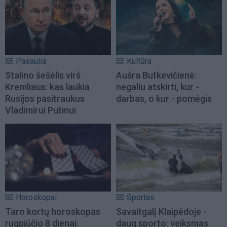
Pasaulis
Kultūra
Stalino šešėlis virš
Aušra Butkevičienė:
Kremliaus: kas laukia
negaliu atskirti, kur -
Rusijos pasitraukus
darbas, o kur - pomėgis
Vladimirui Putinui
Horoskopai
Sportas
Taro kortų horoskopas
Savaitgalį Klaipėdoje -
rugpjūčio 8 dienai:
daug sporto: veiksmas