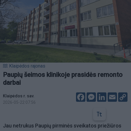
Klaipėdos rajonas
Paupių šeimos klinikoje prasidės remonto
darbai
Facebook
Messenger
LinkedIn
Email
C
Klaipėdos r. sav.
L
2026-05-22 07:56
Jau netrukus Paupių pirminės sveikatos priežiūros