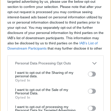
Sutinku su
taisyklėmis
targeted advertising by us, please use the below opt-out
reCAPTCHA and the Google
section to confirm your selection. Please note that after your
Privacy Policy
and
Terms of
opt-out request is processed you may continue seeing
Service
apply.
interest-based ads based on personal information utilized by
us or personal information disclosed to third parties prior to
your opt-out. You may separately opt-out of the further
disclosure of your personal information by third parties on the
IAB’s list of downstream participants. This information may
also be disclosed by us to third parties on the
IAB’s List of
Downstream Participants
that may further disclose it to other
third parties.
Personal Data Processing Opt Outs
I want to opt-out of the Sharing of my
personal data.
Opted In
I want to opt-out of the Sale of my
Personal Data.
Opted In
TAIP PAT SKAITYKITE
I want to opt-out of processing my
Personal Data for Targeted Advertising.