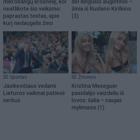
mikrobangų krosnelę, kol
dėl dingusio augintinio –
neatlikote šio veiksmo:
žinia iš Ruslano Kirilkino
paprastas testas, apie
(3)
kurį nedaugelis žino
Sportas
Žmonės
Jasikevičiaus vedami
Kristina Meseguer
Lietuvos vaikinai patiesė
pasidalijo vaizdeliu iš
serbus
lovos: šalia – naujas
mylimasis
(1)