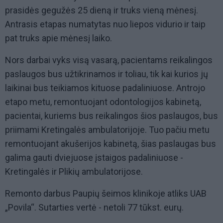
prasidės gegužės 25 dieną ir truks vieną mėnesį.
Antrasis etapas numatytas nuo liepos vidurio ir taip
pat truks apie mėnesį laiko.
Nors darbai vyks visą vasarą, pacientams reikalingos
paslaugos bus užtikrinamos ir toliau, tik kai kurios jų
laikinai bus teikiamos kituose padaliniuose. Antrojo
etapo metu, remontuojant odontologijos kabinetą,
pacientai, kuriems bus reikalingos šios paslaugos, bus
priimami Kretingalės ambulatorijoje. Tuo pačiu metu
remontuojant akušerijos kabinetą, šias paslaugas bus
galima gauti dviejuose įstaigos padaliniuose -
Kretingalės ir Plikių ambulatorijose.
Remonto darbus Paupių šeimos klinikoje atliks UAB
„Povila“. Sutarties vertė - netoli 77 tūkst. eurų.