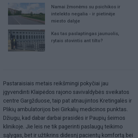
Namai žmonėms su psichikos ir
intelekto negalia - ir pietinėje
miesto dalyje
Kas tas paslaptingas jaunuolis,
rytais stovintis ant tilto?
Pastaraisiais metais reikšmingi pokyčiai jau
įgyvendinti Klaipėdos rajono savivaldybės sveikatos
centre Gargžduose, taip pat atnaujintos Kretingalės ir
Plikių ambulatorijos bei Girkalių medicinos punktas.
Džiugu, kad dabar darbai prasidės ir Paupių šeimos
klinikoje. Jie leis ne tik pagerinti paslaugų teikimo
sąlygas, bet ir užtikrins didesnį pacientų komfortą bei