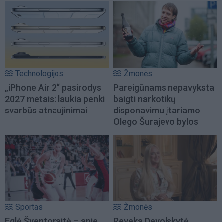
Technologijos
Žmonės
„iPhone Air 2“ pasirodys
Pareigūnams nepavyksta
2027 metais: laukia penki
baigti narkotikų
svarbūs atnaujinimai
disponavimu įtariamo
Olego Šurajevo bylos
Sportas
Žmonės
Eglė Šventoraitė – apie
Reveka Devolskytė