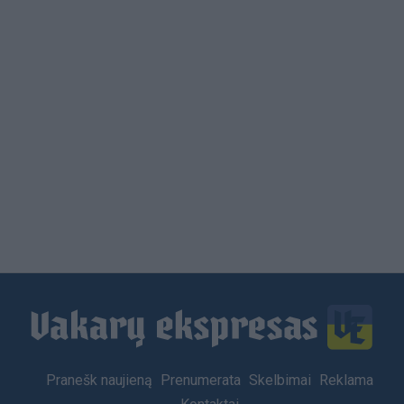
Load
More
Footer
Pranešk naujieną
Prenumerata
Skelbimai
Reklama
menu