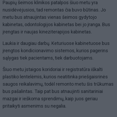
Paupių šeimos klinikos patalpos šiuo metu yra
nusidėvėjusios, tad remontas čia buvo būtinas. Jo
metu bus atnaujintas vienas šeimos gydytojo
kabinetas, odontologijos kabinetas bei jo įranga. Bus
įrengtas ir naujas kineziterapijos kabinetas.
Laukia ir daugiau darbų. Keturiuose kabinetuose bus
įrengtos kondicionavimo sistemos, kurios pagerins
sąlygas tiek pacientams, tiek darbuotojams.
Šiuo metu įstaigos koridoriai ir registratūra iškalti
plastiko lentelėmis, kurios neatitinka priešgaisrinės
saugos reikalavimų, todėl remonto metu šis trūkumas
bus pašalintas. Taip pat bus atnaujinti sanitariniai
mazgai ir ieškoma sprendimų, kaip juos geriau
pritaikyti asmenims su negalia.