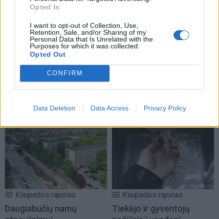
Opted In
I want to opt-out of Collection, Use,
Retention, Sale, and/or Sharing of my
Personal Data that Is Unrelated with the
Purposes for which it was collected.
Opted Out
CONFIRM
Klaipėdos rajonas
Klaipėdos rajonas
Už nišą kolumbariume -
Iš gyventojų ruošiasi
tūkstantis eurų
(4)
paimti ir nugriauti
Data Deletion
Data Access
Privacy Policy
garažus
(7)
Klaipėdos rajonas
Klaipėdos rajonas
Daugiabučių namų
Tiekėjo ir gyventojų