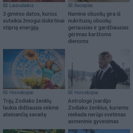
Laisvalaikis
Receptai
3 gimimo datos, kurios
Naminė obuolių gira iš
suteikia žmogui išskirtinai
nukritusių obuolių:
stiprią energiją
geriausias ir gardžiausias
gėrimas karštoms
dienoms
Horoskopai
Horoskopai
Trijų Zodiako ženklų
Astrologė įvardijo
laukia didžiausia sėkmė
Zodiako ženklus, kuriems
ateinančią savaitę
niekada nerūpi svetimas
asmeninis gyvenimas