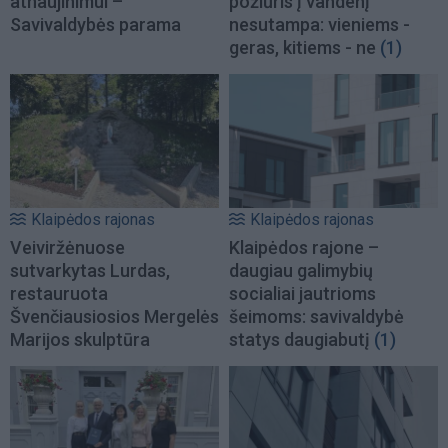
atnaujinimui –
požiūris į vandenį
Savivaldybės parama
nesutampa: vieniems -
geras, kitiems - ne
(1)
Klaipėdos rajonas
Klaipėdos rajonas
Veiviržėnuose
Klaipėdos rajone –
sutvarkytas Lurdas,
daugiau galimybių
restauruota
socialiai jautrioms
Švenčiausiosios Mergelės
šeimoms: savivaldybė
Marijos skulptūra
statys daugiabutį
(1)