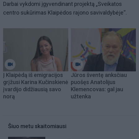
Darbai vykdomi įgyvendinant projektą „Sveikatos
centro sukūrimas Klaipėdos rajono savivaldybėje“.
Į Klaipėdą iš emigracijos
Jūros šventę anksčiau
grįžusi Karina Kučinskienė
puošęs Anatolijus
įvardijo didžiausią savo
Klemencovas: gal jau
norą
užtenka
Šiuo metu skaitomiausi