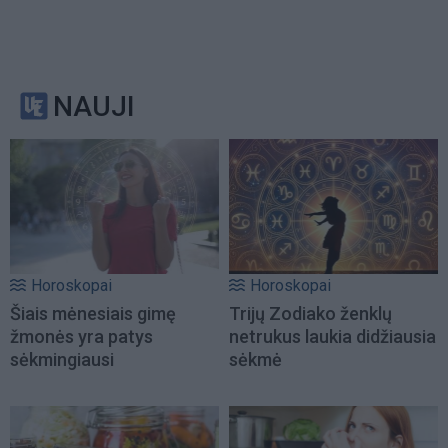
NAUJI
Horoskopai
Horoskopai
Šiais mėnesiais gimę
Trijų Zodiako ženklų
žmonės yra patys
netrukus laukia didžiausia
sėkmingiausi
sėkmė