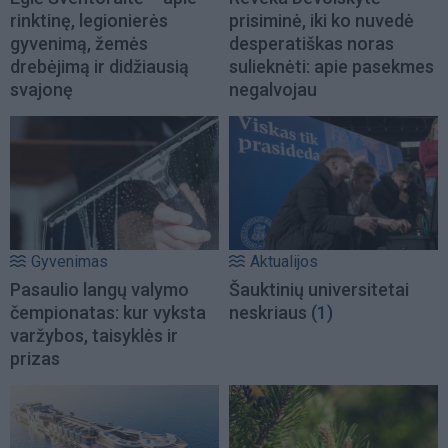
rinktinę, legionierės
prisiminė, iki ko nuvedė
gyvenimą, žemės
desperatiškas noras
drebėjimą ir didžiausią
sulieknėti: apie pasekmes
svajonę
negalvojau
Gyvenimas
Aktualijos
Pasaulio langų valymo
Šauktinių universitetai
čempionatas: kur vyksta
neskriaus
(1)
varžybos, taisyklės ir
prizas