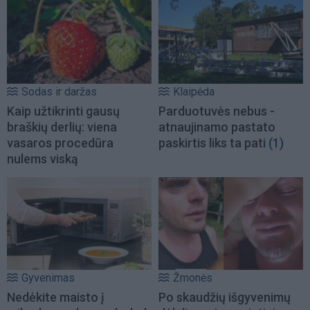
Sodas ir daržas
Klaipėda
Kaip užtikrinti gausų
Parduotuvės nebus -
braškių derlių: viena
atnaujinamo pastato
vasaros procedūra
paskirtis liks ta pati
(1)
nulems viską
Gyvenimas
Žmonės
Nedėkite maisto į
Po skaudžių išgyvenimų