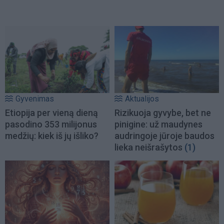
Gyvenimas
Aktualijos
Etiopija per vieną dieną
Rizikuoja gyvybe, bet ne
pasodino 353 milijonus
pinigine: už maudynes
medžių: kiek iš jų išliko?
audringoje jūroje baudos
lieka neišrašytos
(1)