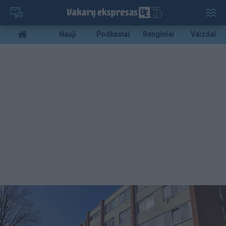
Pereiti
į
pagrindinį
Mobile
Nauji
Podkastai
Renginiai
Vaizdai
turinį
menu
bottom