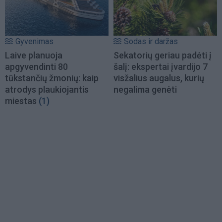
Gyvenimas
Sodas ir daržas
Laive planuoja
Sekatorių geriau padėti į
apgyvendinti 80
šalį: ekspertai įvardijo 7
tūkstančių žmonių: kaip
visžalius augalus, kurių
atrodys plaukiojantis
negalima genėti
miestas
(1)