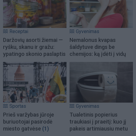
Receptai
Gyvenimas
Daržovių asorti žiemai —
Nemalonus kvapas
ryšku, skanu ir gražu:
šaldytuve dings be
ypatingo skonio paslaptis
chemijos: ką įdėti į vidų
Sportas
Gyvenimas
Prieš varžybas jūroje
Tualetinis popierius
buriuotojai pasirodė
traukiasi į praeitį: kuo jį
miesto gatvėse
(1)
pakeis artimiausiu metu