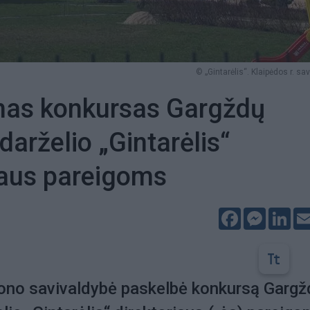
© „Gintarėlis“. Klaipėdos r. sav
mas konkursas Gargždų
darželio „Gintarėlis“
iaus pareigoms
Facebook
Messeng
Lin
jono savivaldybė paskelbė konkursą Gargž