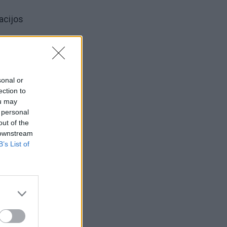
acijos
,
ki
sonal or
ection to
ou may
 personal
out of the
 downstream
t
,
B’s List of