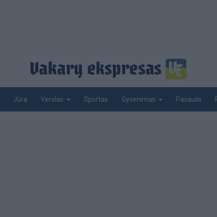
Jūra
Sportas
Pasaulis
Verslas
Gyvenimas