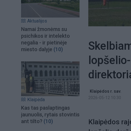
Aktualijos
Namai žmonėms su
psichikos ir intelekto
Skelbia
negalia - ir pietinėje
miesto dalyje
(10)
lopšelio-
direktor
Klaipėdos r. sav.
2026-05-12 10:30
Klaipėda
Kas tas paslaptingas
jaunuolis, rytais stovintis
Klaipėdos ra
ant tilto?
(10)