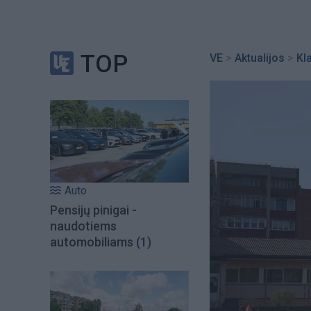
TOP
VE
>
Aktualijos
>
Kl
Auto
Pensijų pinigai -
naudotiems
automobiliams
(1)