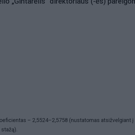
elio „Gintarėlis“ direktoriaus (-ės) pareig
oeficientas – 2,5524–2,5758 (nustatomas atsižvelgiant į
 stažą).