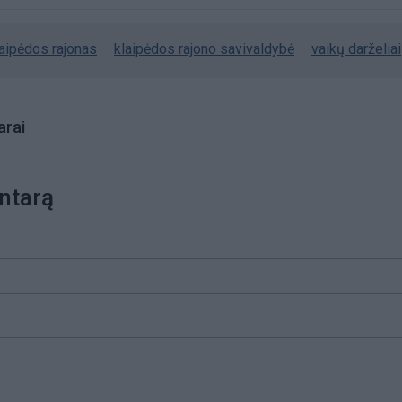
laipėdos rajonas
klaipėdos rajono savivaldybė
vaikų darželiai
rai
ntarą