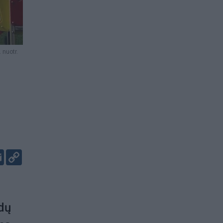
. nuotr.
er
kedIn
Email
Copy
Link
dų