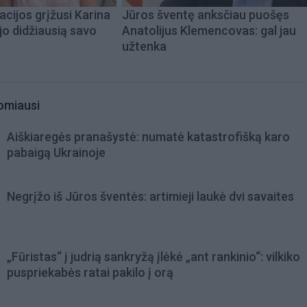
acijos grįžusi Karina
Jūros šventę anksčiau puošęs
jo didžiausią savo
Anatolijus Klemencovas: gal jau
užtenka
omiausi
Aiškiaregės pranašystė: numatė katastrofišką karo
pabaigą Ukrainoje
Negrįžo iš Jūros šventės: artimieji laukė dvi savaites
„Fūristas“ į judrią sankryžą įlėkė „ant rankinio“: vilkiko
puspriekabės ratai pakilo į orą