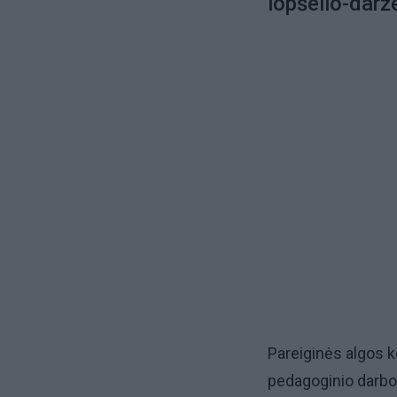
lopšelio-darž
Pareiginės algos k
pedagoginio darbo