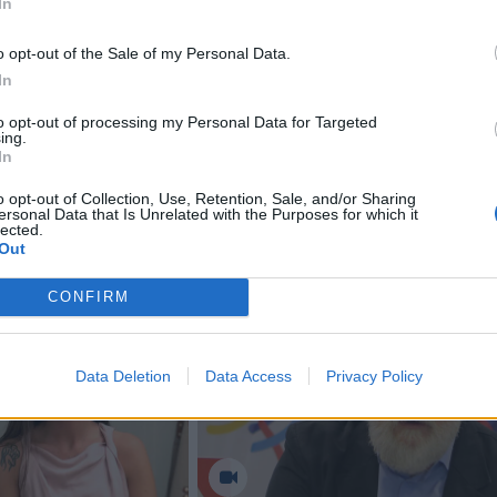
rgždai (2 aukštas)), tel. 0 615 19276, el. paštu
In
klaipedos-r.lt
;
o opt-out of the Sale of my Personal Data.
In
eiklos ir kitais klausimais:
to opt-out of processing my Personal Data for Targeted
ing.
In
avivaldybės administracijos Švietimo ir sporto skyriuje
rgždai (225 kab.)), tel. 0 616 83 363, el. paštu
o opt-out of Collection, Use, Retention, Sale, and/or Sharing
ersonal Data that Is Unrelated with the Purposes for which it
lected.
s@klaipedos-r.lt
.
Out
CONFIRM
Data Deletion
Data Access
Privacy Policy