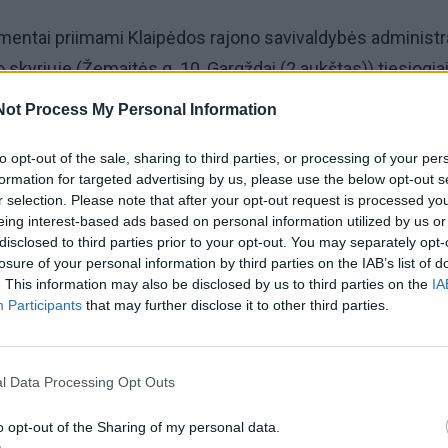
mentai priimami
Klaipėdos rajono savivaldybės administr
 skyriuje (Žemaitės g. 10, Gargždai (2 aukštas)) tiesiogiai
raimonda.sodeike@klaipedos-r.lt
arba registruotu laišku
i
Not Process My Personal Information
5 d. (įskaitytinai)
.
to opt-out of the sale, sharing to third parties, or processing of your per
formation for targeted advertising by us, please use the below opt-out s
26 m. rugsėjo 8 d.
r selection. Please note that after your opt-out request is processed y
eing interest-based ads based on personal information utilized by us or
ikalavimus, pareigybės funkcijas, dokumentų teikimo ir
disclosed to third parties prior to your opt-out. You may separately opt-
losure of your personal information by third parties on the IAB’s list of
asite Savivaldybės interneto svetainėje
www.klaipedos-r.l
. This information may also be disclosed by us to third parties on the
IA
, „
Darbo pasiūlymai
“.
Participants
that may further disclose it to other third parties.
cija konkurso organizavimo klausimais teikiama:
l Data Processing Opt Outs
avivaldybės administracijos Teisės ir personalo skyriuje
o opt-out of the Sharing of my personal data.