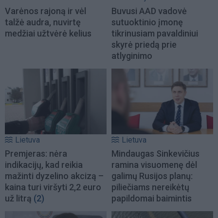
Varėnos rajoną ir vėl
Buvusi AAD vadovė
talžė audra, nuvirtę
sutuoktinio įmonę
medžiai užtvėrė kelius
tikrinusiam pavaldiniui
skyrė priedą prie
atlyginimo
Lietuva
Lietuva
Premjeras: nėra
Mindaugas Sinkevičius
indikacijų, kad reikia
ramina visuomenę dėl
mažinti dyzelino akcizą –
galimų Rusijos planų:
kaina turi viršyti 2,2 euro
piliečiams nereikėtų
už litrą
(2)
papildomai baimintis