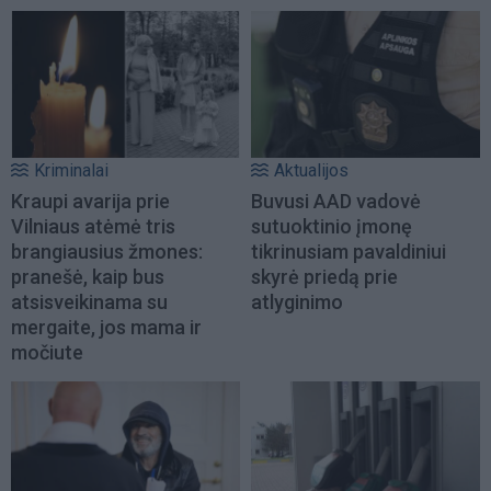
Kriminalai
Aktualijos
Kraupi avarija prie
Buvusi AAD vadovė
Vilniaus atėmė tris
sutuoktinio įmonę
brangiausius žmones:
tikrinusiam pavaldiniui
pranešė, kaip bus
skyrė priedą prie
atsisveikinama su
atlyginimo
mergaite, jos mama ir
močiute