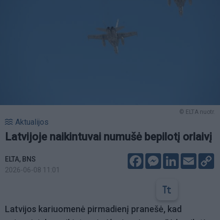
© ELTA nuotr.
Aktualijos
Latvijoje naikintuvai numušė bepilotį orlaivį
Facebook
Messenger
LinkedIn
Email
C
ELTA, BNS
L
2026-06-08 11:01
Latvijos kariuomenė pirmadienį pranešė, kad