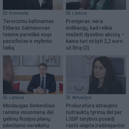
Kriminalai
Lietuva
Terorizmu kaltinamas
Premjeras: nėra
Eldaras Salmanovas
indikacijų, kad reikia
teisme pareiškė esąs
mažinti dyzelino akcizą –
pacisfistas ir mylintis
kaina turi viršyti 2,2 euro
taiką
už litrą
(2)
Lietuva
Aktualijos
Mindaugas Sinkevičius
Prokuratūra atnaujino
ramina visuomenę dėl
nutrauktą tyrimą dėl per
galimų Rusijos planų:
LSDP tarybos posėdį
piliečiams nereikėtų
rasto slapta įrašinėjančio