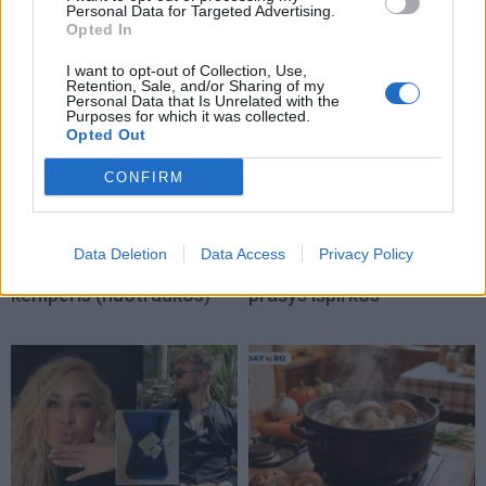
Personal Data for Targeted Advertising.
Opted In
I want to opt-out of Collection, Use,
Retention, Sale, and/or Sharing of my
Personal Data that Is Unrelated with the
Purposes for which it was collected.
Opted Out
Auto
Žmonės
CONFIRM
„Mercedes Sprinter“ virto
Ruslanas Kirilkinas
prabangiais namais ant
apsipylė ašaromis –
ratų: pristatytas
Šventojoje dingo mylimas
Data Deletion
Data Access
Privacy Policy
aukščiausios klasės
augintinis: „Tikiu, kad
kemperis (nuotraukos)
prašys išpirkos“