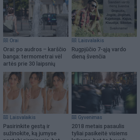
Orai
Laisvalaikis
Orai: po audros – karščio
Rugpjūčio 7-ąją vardo
banga: termometrai vėl
dieną švenčia
artės prie 30 laipsnių
Laisvalaikis
Gyvenimas
Pasirinkite gestą ir
2018 metais pasaulis
sužinokite, ką jumyse
tyliai pasikeitė visiems