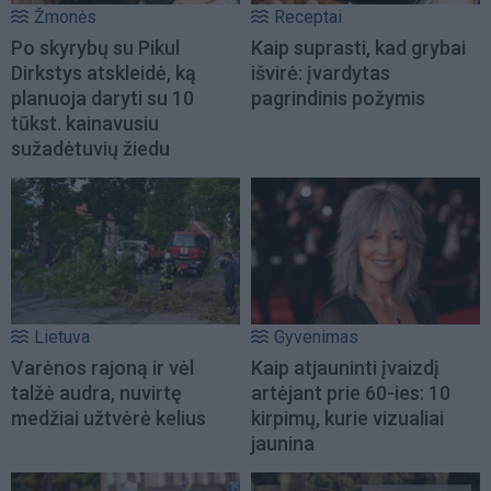
Žmonės
Receptai
Po skyrybų su Pikul
Kaip suprasti, kad grybai
Dirkstys atskleidė, ką
išvirė: įvardytas
planuoja daryti su 10
pagrindinis požymis
tūkst. kainavusiu
sužadėtuvių žiedu
Lietuva
Gyvenimas
Varėnos rajoną ir vėl
Kaip atjauninti įvaizdį
talžė audra, nuvirtę
artėjant prie 60-ies: 10
medžiai užtvėrė kelius
kirpimų, kurie vizualiai
jaunina