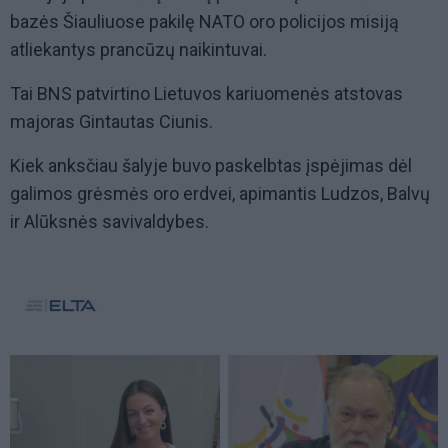
bazės Šiauliuose pakilę NATO oro policijos misiją
atliekantys prancūzų naikintuvai.
Tai BNS patvirtino Lietuvos kariuomenės atstovas
majoras Gintautas Ciunis.
Kiek anksčiau šalyje buvo paskelbtas įspėjimas dėl
galimos grėsmės oro erdvei, apimantis Ludzos, Balvų
ir Alūksnės savivaldybes.