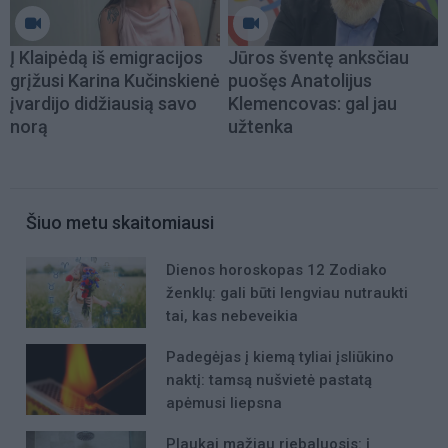
Į Klaipėdą iš emigracijos
Jūros šventę anksčiau
grįžusi Karina Kučinskienė
puošęs Anatolijus
įvardijo didžiausią savo
Klemencovas: gal jau
norą
užtenka
Šiuo metu skaitomiausi
Dienos horoskopas 12 Zodiako
ženklų: gali būti lengviau nutraukti
tai, kas nebeveikia
Padegėjas į kiemą tyliai įsliūkino
naktį: tamsą nušvietė pastatą
apėmusi liepsna
Plaukai mažiau riebaluosis: į