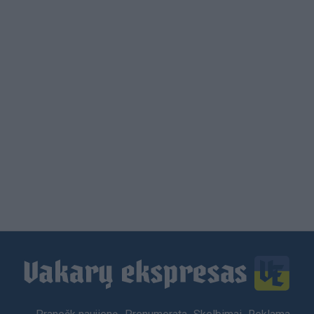
Load
More
Footer