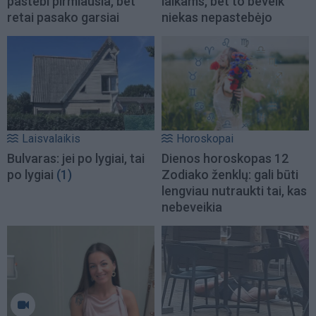
pastebi pirmiausia, bet
laikams, bet to beveik
retai pasako garsiai
niekas nepastebėjo
Laisvalaikis
Horoskopai
Bulvaras: jei po lygiai, tai
Dienos horoskopas 12
po lygiai
(1)
Zodiako ženklų: gali būti
lengviau nutraukti tai, kas
nebeveikia