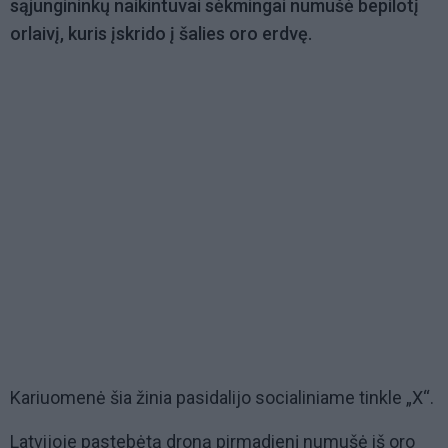
sąjungininkų naikintuvai sėkmingai numušė bepilotį
orlaivį, kuris įskrido į šalies oro erdvę.
Kariuomenė šia žinia pasidalijo socialiniame tinkle „X“.
Latvijoje pastebėtą droną pirmadienį numušė iš oro