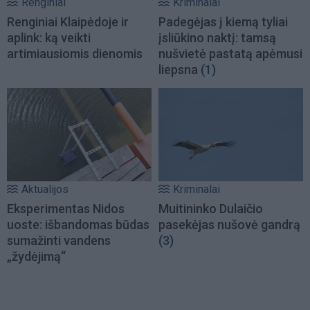
Renginiai
Kriminalai
Renginiai Klaipėdoje ir
Padegėjas į kiemą tyliai
aplink: ką veikti
įsliūkino naktį: tamsą
artimiausiomis dienomis
nušvietė pastatą apėmusi
liepsna
(1)
Aktualijos
Kriminalai
Eksperimentas Nidos
Muitininko Dulaičio
uoste: išbandomas būdas
pasekėjas nušovė gandrą
sumažinti vandens
(3)
„žydėjimą“