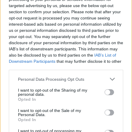
Pirmoji atkurtos
Patiltė keliaujantiems į
targeted advertising by us, please use the below opt-out
nepriklausomos Lietuvos
keltą bus atidaryta rudenį
section to confirm your selection. Please note that after your
premjerė atgulė amžinojo
(1)
opt-out request is processed you may continue seeing
poilsio
(1)
interest-based ads based on personal information utilized by
us or personal information disclosed to third parties prior to
your opt-out. You may separately opt-out of the further
disclosure of your personal information by third parties on the
IAB’s list of downstream participants. This information may
also be disclosed by us to third parties on the
IAB’s List of
Downstream Participants
that may further disclose it to other
third parties.
Personal Data Processing Opt Outs
I want to opt-out of the Sharing of my
personal data.
Opted In
I want to opt-out of the Sale of my
Personal Data.
Opted In
NAUJI
I want to opt-out of processing my