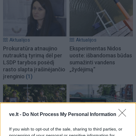
Aktualijos
Aktualijos
Prokuratūra atnaujino
Eksperimentas Nidos
nutrauktą tyrimą dėl per
uoste: išbandomas būdas
LSDP tarybos posėdį
sumažinti vandens
rasto slapta įrašinėjančio
„žydėjimą“
įrenginio
(1)
ve.lt -
Do Not Process My Personal Information
Lietuva
Klaipėda
If you wish to opt-out of the sale, sharing to third parties, or
processing of your personal or sensitive information for