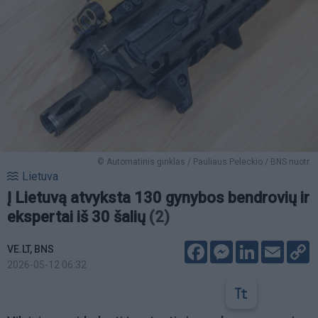
© Automatinis ginklas / Pauliaus Peleckio / BNS nuotr.
Lietuva
Į Lietuvą atvyksta 130 gynybos bendrovių ir
ekspertai iš 30 šalių
(2)
Facebook
Messenger
LinkedIn
Email
C
VE.LT, BNS
L
2026-05-12 06:32