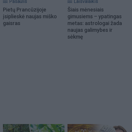
Pasaulis
Laisvalaikis
Pietų Prancūzijoje
Šiais mėnesiais
įsiplieskė naujas miško
gimusiems – ypatingas
gaisras
metas: astrologai žada
naujas galimybes ir
sėkmę