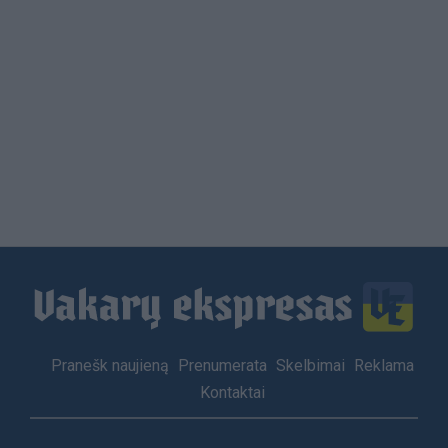
Load
More
Footer
Pranešk naujieną
Prenumerata
Skelbimai
Reklama
menu
Kontaktai