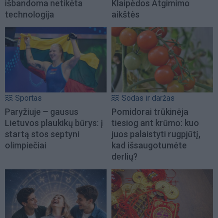
išbandoma netikėta
Klaipėdos Atgimimo
technologija
aikštės
Sportas
Sodas ir daržas
Paryžiuje – gausus
Pomidorai trūkinėja
Lietuvos plaukikų būrys: į
tiesiog ant krūmo: kuo
startą stos septyni
juos palaistyti rugpjūtį,
olimpiečiai
kad išsaugotumėte
derlių?