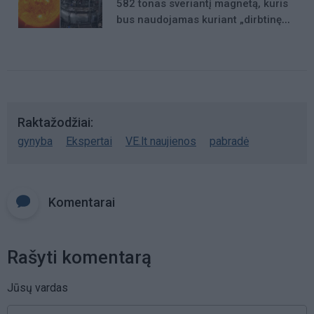
582 tonas sveriantį magnetą, kuris
bus naudojamas kuriant „dirbtinę
Saulę“
Raktažodžiai
gynyba
Ekspertai
VE.lt naujienos
pabradė
Komentarai
Rašyti komentarą
Jūsų vardas