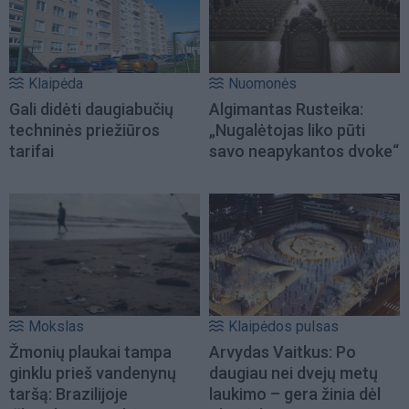
Klaipėda
Nuomonės
Gali didėti daugiabučių
Algimantas Rusteika:
techninės priežiūros
„Nugalėtojas liko pūti
tarifai
savo neapykantos dvoke“
Mokslas
Klaipėdos pulsas
Žmonių plaukai tampa
Arvydas Vaitkus: Po
ginklu prieš vandenynų
daugiau nei dvejų metų
taršą: Brazilijoje
laukimo – gera žinia dėl