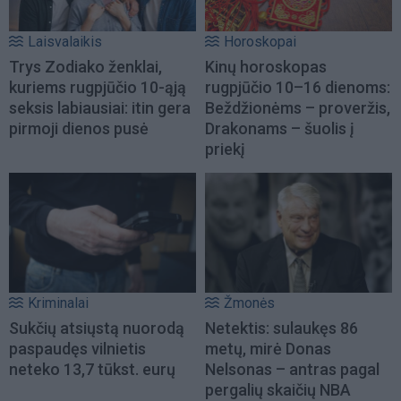
Laisvalaikis
Horoskopai
Trys Zodiako ženklai,
Kinų horoskopas
kuriems rugpjūčio 10-ąją
rugpjūčio 10–16 dienoms:
seksis labiausiai: itin gera
Beždžionėms – proveržis,
pirmoji dienos pusė
Drakonams – šuolis į
priekį
Kriminalai
Žmonės
Sukčių atsiųstą nuorodą
Netektis: sulaukęs 86
paspaudęs vilnietis
metų, mirė Donas
neteko 13,7 tūkst. eurų
Nelsonas – antras pagal
pergalių skaičių NBA