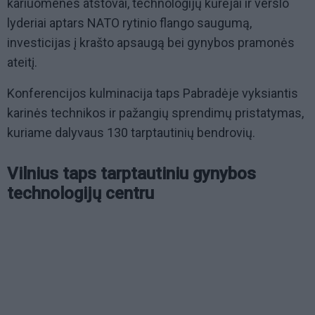
kariuomenės atstovai, technologijų kūrėjai ir verslo
lyderiai aptars NATO rytinio flango saugumą,
investicijas į krašto apsaugą bei gynybos pramonės
ateitį.
Konferencijos kulminacija taps Pabradėje vyksiantis
karinės technikos ir pažangių sprendimų pristatymas,
kuriame dalyvaus 130 tarptautinių bendrovių.
Vilnius taps tarptautiniu gynybos
technologijų centru