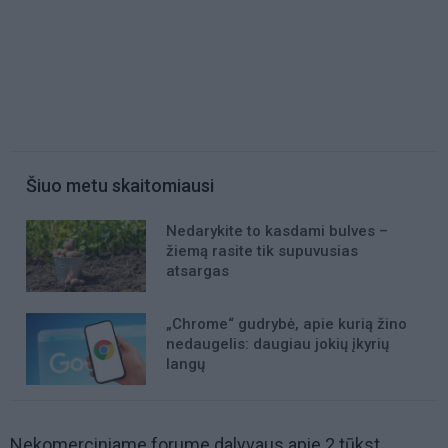
Šiuo metu skaitomiausi
Nedarykite to kasdami bulves –
žiemą rasite tik supuvusias
atsargas
„Chrome“ gudrybė, apie kurią žino
nedaugelis: daugiau jokių įkyrių
langų
Nekomerciniame forume dalyvaus apie 2 tūkst.