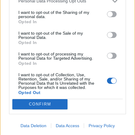
Personal Data Processing Opt Outs
I want to opt-out of the Sharing of my
personal data.
Opted In
Lietuva
Lietuva
I want to opt-out of the Sale of my
Čmilytė-Nielsen
Ugniagesiai dėl audros
Personal Data.
Opted In
neatmeta idėjos
nuverstų medžių į
kandidatuoti į
iškvietimus vyko beveik
I want to opt-out of processing my
prezidentus
(28)
50 kartų
Personal Data for Targeted Advertising.
Opted In
I want to opt-out of Collection, Use,
Retention, Sale, and/or Sharing of my
Personal Data that Is Unrelated with the
Purposes for which it was collected.
Opted Out
CONFIRM
Lietuva
Lietuva
Ugniagesiai: dėl audros
Varėnos rajoną ir vėl
nuverstų medžių į
talžė audra, nuvirtę
Data Deletion
Data Access
Privacy Policy
iškvietimus vykome 49
medžiai užtvėrė kelius