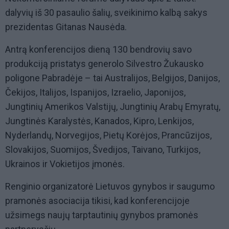
dalyvių iš 30 pasaulio šalių, sveikinimo kalbą sakys
prezidentas Gitanas Nausėda.
Antrą konferencijos dieną 130 bendrovių savo
produkciją pristatys generolo Silvestro Žukausko
poligone Pabradėje – tai Australijos, Belgijos, Danijos,
Čekijos, Italijos, Ispanijos, Izraelio, Japonijos,
Jungtinių Amerikos Valstijų, Jungtinių Arabų Emyratų,
Jungtinės Karalystės, Kanados, Kipro, Lenkijos,
Nyderlandų, Norvegijos, Pietų Korėjos, Prancūzijos,
Slovakijos, Suomijos, Švedijos, Taivano, Turkijos,
Ukrainos ir Vokietijos įmonės.
Renginio organizatorė Lietuvos gynybos ir saugumo
pramonės asociacija tikisi, kad konferencijoje
užsimegs naujų tarptautinių gynybos pramonės