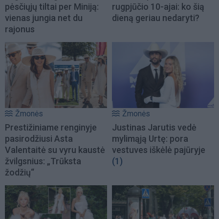
pėsčiųjų tiltai per Miniją:
rugpjūčio 10-ajai: ko šią
vienas jungia net du
dieną geriau nedaryti?
rajonus
Žmonės
Žmonės
Prestižiniame renginyje
Justinas Jarutis vedė
pasirodžiusi Asta
mylimąją Urtę: pora
Valentaitė su vyru kaustė
vestuves iškėlė pajūryje
žvilgsnius: „Trūksta
(1)
žodžių“