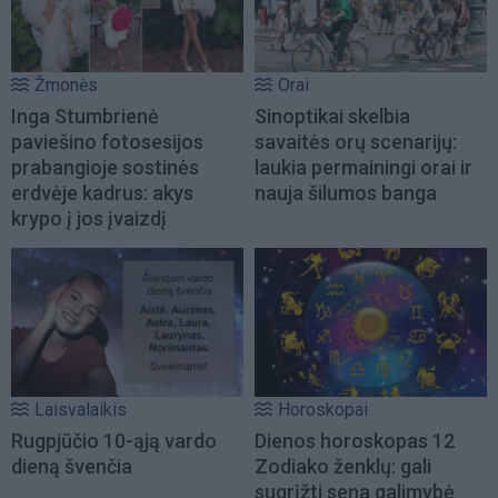
Žmonės
Orai
Inga Stumbrienė
Sinoptikai skelbia
paviešino fotosesijos
savaitės orų scenarijų:
prabangioje sostinės
laukia permainingi orai ir
erdvėje kadrus: akys
nauja šilumos banga
krypo į jos įvaizdį
Laisvalaikis
Horoskopai
Rugpjūčio 10-ąją vardo
Dienos horoskopas 12
dieną švenčia
Zodiako ženklų: gali
sugrįžti sena galimybė