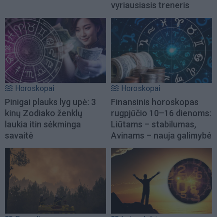
vyriausiasis treneris
Horoskopai
Horoskopai
Pinigai plauks lyg upė: 3
Finansinis horoskopas
kinų Zodiako ženklų
rugpjūčio 10–16 dienoms:
laukia itin sėkminga
Liūtams – stabilumas,
savaitė
Avinams – nauja galimybė