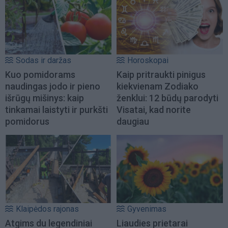
Sodas ir daržas
Horoskopai
Kuo pomidorams
Kaip pritraukti pinigus
naudingas jodo ir pieno
kiekvienam Zodiako
išrūgų mišinys: kaip
ženklui: 12 būdų parodyti
tinkamai laistyti ir purkšti
Visatai, kad norite
pomidorus
daugiau
Klaipėdos rajonas
Gyvenimas
Atgims du legendiniai
Liaudies prietarai