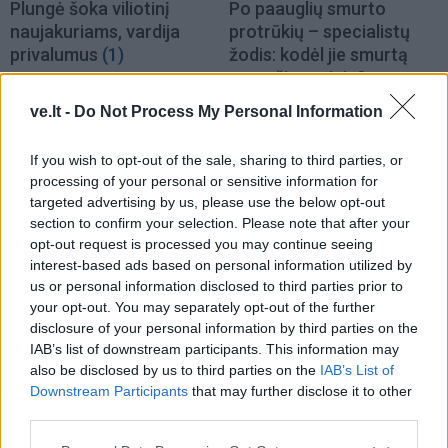
Plungė šoka viliotinį
Po paauglių smurto
naujakuriams, vardija
protrūkių – specialistų
privalumus
(1)
žodis: kodėl jie smurtą
paverčia reginiu?
ve.lt -
Do Not Process My Personal Information
If you wish to opt-out of the sale, sharing to third parties, or
processing of your personal or sensitive information for
targeted advertising by us, please use the below opt-out
section to confirm your selection. Please note that after your
opt-out request is processed you may continue seeing
Lietuva
Lietuva
interest-based ads based on personal information utilized by
Smurtas artimoje
Užulėnyje – Smetoninių
us or personal information disclosed to third parties prior to
aplinkoje: orderiai nuo
šventė: istorikai kels
your opt-out. You may separately opt-out of the further
tragedijų neapsaugo,
neatsakytus prezidento
disclosure of your personal information by third parties on the
norima griežtinti
epochos klausimus
(2)
IAB’s list of downstream participants. This information may
įstatymus
also be disclosed by us to third parties on the
IAB’s List of
Downstream Participants
that may further disclose it to other
third parties.