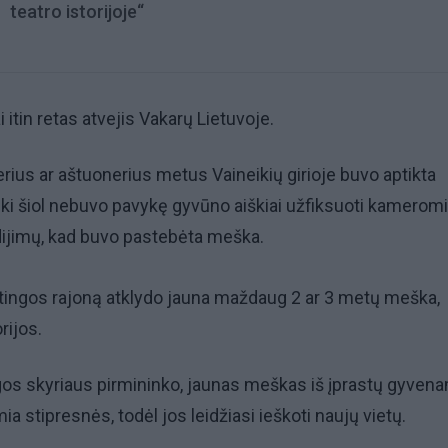
teatro istorijoje“
i itin retas atvejis Vakarų Lietuvoje.
rius ar aštuonerius metus Vaineikių girioje buvo aptikta
i šiol nebuvo pavykę gyvūno aiškiai užfiksuoti kameromi
udijimų, kad buvo pastebėta meška.
etingos rajoną atklydo jauna maždaug 2 ar 3 metų meška,
orijos.
os skyriaus pirmininko, jaunas meškas iš įprastų gyven
ia stipresnės, todėl jos leidžiasi ieškoti naujų vietų.