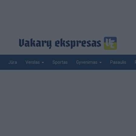
Jūra
Sportas
Pasaulis
Verslas
Gyvenimas