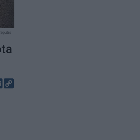
Šeputis
ota
er
kedIn
Email
Copy
Link