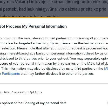
ymas Vakarų Lietuvoje laikomas itin neįprastu reiškiniu,
 pastebi, kad laukiniai gyvūnai vis dažniau prisitaiko prie
plinkos ir žmogaus kaimynystės.
Not Process My Personal Information
uota vaizdo stebėjimo kameromis
to opt-out of the sale, sharing to third parties, or processing of your per
formation for targeted advertising by us, please use the below opt-out s
ų ir žvejų draugijos (LMŽD) Kretingos skyriaus pirminin
r selection. Please note that after your opt-out request is processed y
ino, kad abejonių dėl gyvūno nebeliko – meška nufilmuota
eing interest-based ads based on personal information utilized by us or
disclosed to third parties prior to your opt-out. You may separately opt-
ameromis. „Galiu patvirtinti, kad rajono miškuose tikrai 
losure of your personal information by third parties on the IAB’s list of
 – tikino pašnekovas.
. This information may also be disclosed by us to third parties on the
IA
Participants
that may further disclose it to other third parties.
uvo pastebėta Šventosios medžiotojų klubo teritorijoje, 
, o po to „Minijos“ medžiotojų klubo teritorijoje, netoli Rub
l Data Processing Opt Outs
ose.
o opt-out of the Sharing of my personal data.