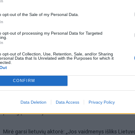
In
o opt-out of the Sale of my Personal Data.
In
to opt-out of processing my Personal Data for Targeted
ing.
In
o opt-out of Collection, Use, Retention, Sale, and/or Sharing
ersonal Data that Is Unrelated with the Purposes for which it
lected.
Out
CONFIRM
omiausi
Data Deletion
Data Access
Privacy Policy
Aiškiaregės pranašystė: numatė katastrofišką karo
pabaigą Ukrainoje
Mirė garsi lietuvių aktorė: „Jos vaidmenys išliks Lietuv