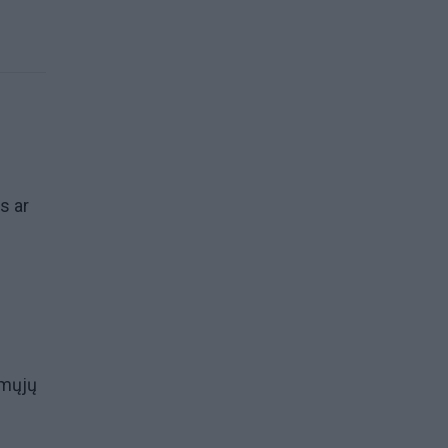
s ar
amųjų