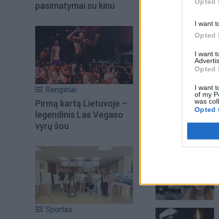
Opted 
pasimatymai su kinu
I want t
Opted 
I want 
Advertis
Opted 
I want t
Renginiai
of my P
was col
Pirmą kartą Lietuvoje –
Opted 
legendinis Las Vegaso
vyrų šou
Šiuo metu skait
Sportas