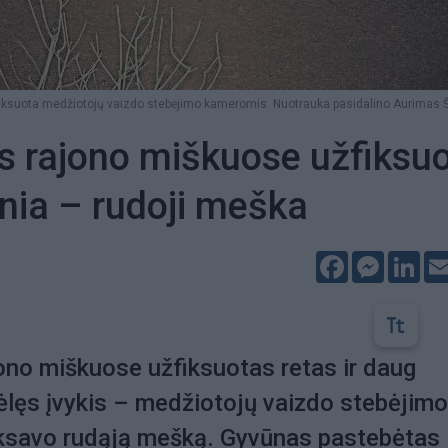
iksuota medžiotojų vaizdo stebėjimo kameromis. Nuotrauka pasidalino Aurimas 
s rajono miškuose užfiksu
šnia – rudoji meška
Facebook
Messeng
Lin
ono miškuose užfiksuotas retas ir daug
ėlęs įvykis – medžiotojų vaizdo stebėjimo
ksavo rudąją mešką. Gyvūnas pastebėtas