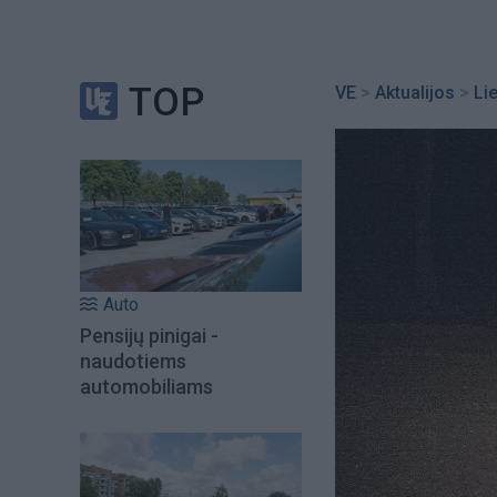
TOP
VE
>
Aktualijos
>
Li
Auto
Pensijų pinigai -
naudotiems
automobiliams