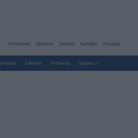
Desktop
Prenumerata
Skelbimai
Reklama
Kontaktai
Prisijungti
menu
top
Renginiai
Galerijos
Podkastai
Daugiau