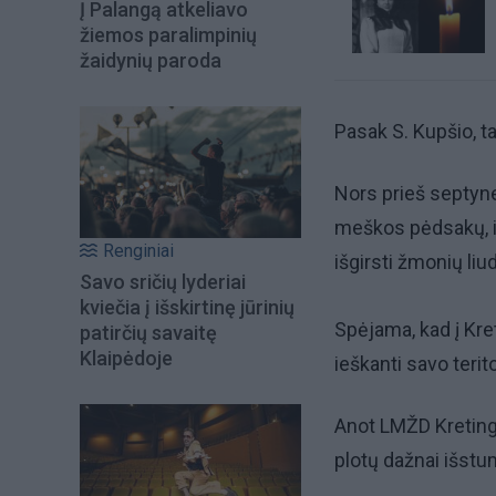
Į Palangą atkeliavo
žiemos paralimpinių
žaidynių paroda
Pasak S. Kupšio, ta
Nors prieš septyne
meškos pėdsakų, ik
Renginiai
išgirsti žmonių li
Savo sričių lyderiai
kviečia į išskirtinę jūrinių
Spėjama, kad į Kr
patirčių savaitę
Klaipėdoje
ieškanti savo terit
Anot LMŽD Kreting
plotų dažnai išstum