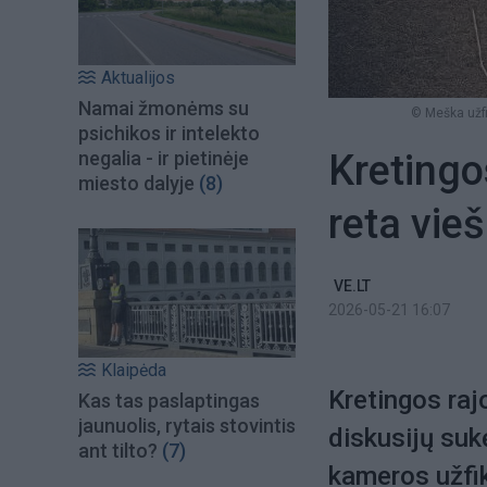
Aktualijos
Namai žmonėms su
© Meška užf
psichikos ir intelekto
Kretingo
negalia - ir pietinėje
miesto dalyje
(8)
reta vie
VE.LT
2026-05-21 16:07
Klaipėda
Kretingos raj
Kas tas paslaptingas
jaunuolis, rytais stovintis
diskusijų suk
ant tilto?
(7)
kameros užfi