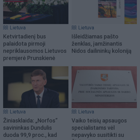
Lietuva
Lietuva
Ketvirtadienį bus
Išleidžiamas pašto
palaidota pirmoji
ženklas, įamžinantis
nepriklausomos Lietuvos
Nidos dailininkų koloniją
premjerė Prunskienė
Lietuva
Lietuva
Žiniasklaida: „Norfos“
Vaiko teisių apsaugos
savininkas Dundulis
specialistams vėl
duoda 99,9 proc., kad
nepavyko susitikti su