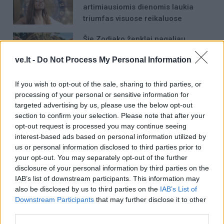
artimiausiomis dienomis laukia
triumfas visuose reikaluose
Šie Zodiako ženklai pagaliau
pasieks proveržį, kurio taip ilgai
ve.lt -
Do Not Process My Personal Information
laukė
If you wish to opt-out of the sale, sharing to third parties, or
processing of your personal or sensitive information for
targeted advertising by us, please use the below opt-out
section to confirm your selection. Please note that after your
opt-out request is processed you may continue seeing
Komentarai
interest-based ads based on personal information utilized by
us or personal information disclosed to third parties prior to
your opt-out. You may separately opt-out of the further
Rašyti komentarą
disclosure of your personal information by third parties on the
IAB’s list of downstream participants. This information may
also be disclosed by us to third parties on the
IAB’s List of
Jūsų vardas
Downstream Participants
that may further disclose it to other
third parties.