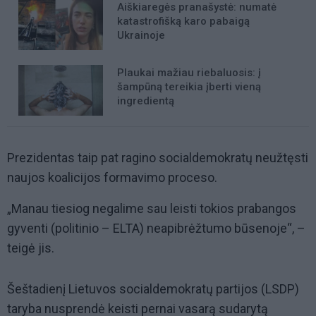
Aiškiaregės pranašystė: numatė
katastrofišką karo pabaigą
Ukrainoje
Plaukai mažiau riebaluosis: į
šampūną tereikia įberti vieną
ingredientą
Prezidentas taip pat ragino socialdemokratų neužtęsti
naujos koalicijos formavimo proceso.
„Manau tiesiog negalime sau leisti tokios prabangos
gyventi (politinio – ELTA) neapibrėžtumo būsenoje“, –
teigė jis.
Šeštadienį Lietuvos socialdemokratų partijos (LSDP)
taryba nusprendė keisti pernai vasarą sudarytą