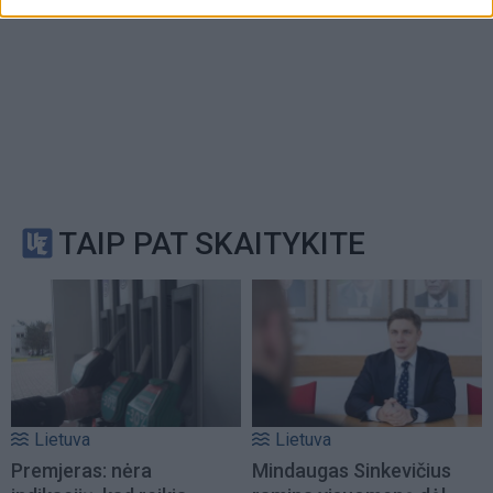
TAIP PAT SKAITYKITE
Lietuva
Lietuva
Premjeras: nėra
Mindaugas Sinkevičius