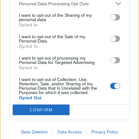
Personal Data Processing Opt Outs
Komentaras
I want to opt-out of the Sharing of my
personal data.
Opted In
I want to opt-out of the Sale of my
Personal Data.
Opted In
I want to opt-out of processing my
Personal Data for Targeted Advertising.
Opted In
This site is protected by
Sutinku su
taisyklėmis
I want to opt-out of Collection, Use,
reCAPTCHA and the Google
Retention, Sale, and/or Sharing of my
Privacy Policy
and
Terms of
Personal Data that Is Unrelated with the
Purposes for which it was collected.
Service
apply.
Opted Out
CONFIRM
Data Deletion
Data Access
Privacy Policy