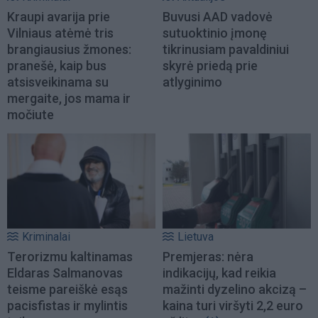
Kraupi avarija prie
Buvusi AAD vadovė
Vilniaus atėmė tris
sutuoktinio įmonę
brangiausius žmones:
tikrinusiam pavaldiniui
pranešė, kaip bus
skyrė priedą prie
atsisveikinama su
atlyginimo
mergaite, jos mama ir
močiute
Kriminalai
Lietuva
Terorizmu kaltinamas
Premjeras: nėra
Eldaras Salmanovas
indikacijų, kad reikia
teisme pareiškė esąs
mažinti dyzelino akcizą –
pacisfistas ir mylintis
kaina turi viršyti 2,2 euro