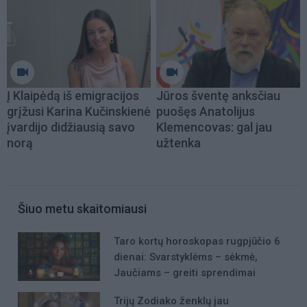
Į Klaipėdą iš emigracijos
Jūros šventę anksčiau
grįžusi Karina Kučinskienė
puošęs Anatolijus
įvardijo didžiausią savo
Klemencovas: gal jau
norą
užtenka
Šiuo metu skaitomiausi
Taro kortų horoskopas rugpjūčio 6
dienai: Svarstyklėms – sėkmė,
Jaučiams – greiti sprendimai
Trijų Zodiako ženklų jau