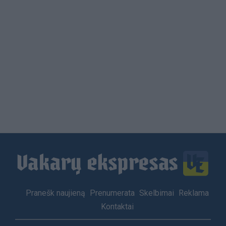
Load
More
Footer
Pranešk naujieną
Prenumerata
Skelbimai
Reklama
menu
Kontaktai