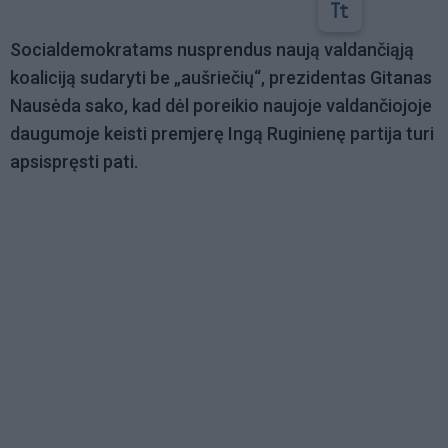
Socialdemokratams nusprendus naują valdančiąją
koaliciją sudaryti be „aušriečių“, prezidentas Gitanas
Nausėda sako, kad dėl poreikio naujoje valdančiojoje
daugumoje keisti premjerę Ingą Ruginienę partija turi
apsispręsti pati.