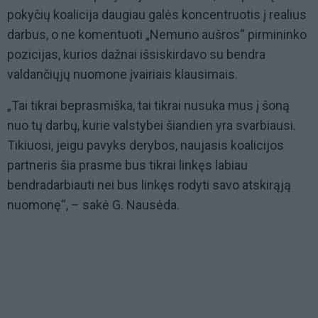
pokyčių koalicija daugiau galės koncentruotis į realius
darbus, o ne komentuoti „Nemuno aušros“ pirmininko
pozicijas, kurios dažnai išsiskirdavo su bendra
valdančiųjų nuomone įvairiais klausimais.
„Tai tikrai beprasmiška, tai tikrai nusuka mus į šoną
nuo tų darbų, kurie valstybei šiandien yra svarbiausi.
Tikiuosi, jeigu pavyks derybos, naujasis koalicijos
partneris šia prasme bus tikrai linkęs labiau
bendradarbiauti nei bus linkęs rodyti savo atskirąją
nuomonę“, – sakė G. Nausėda.