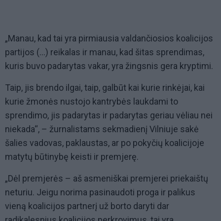
„Manau, kad tai yra pirmiausia valdančiosios koalicijos
partijos (…) reikalas ir manau, kad šitas sprendimas,
kuris buvo padarytas vakar, yra žingsnis gera kryptimi.
Taip, jis brendo ilgai, taip, galbūt kai kurie rinkėjai, kai
kurie žmonės nustojo kantrybės laukdami to
sprendimo, jis padarytas ir padarytas geriau vėliau nei
niekada“, – žurnalistams sekmadienį Vilniuje sakė
šalies vadovas, paklaustas, ar po pokyčių koalicijoje
matytų būtinybę keisti ir premjerę.
„Dėl premjerės – aš asmeniškai premjerei priekaištų
neturiu. Jeigu norima pasinaudoti proga ir palikus
vieną koalicijos partnerį už borto daryti dar
radikalesnius koalicijos perkrovimus, tai yra