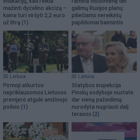
indikacijų, kad reikia
ramina visuomenę dėl
mažinti dyzelino akcizą –
galimų Rusijos planų:
kaina turi viršyti 2,2 euro
piliečiams nereikėtų
už litrą
(1)
papildomai baimintis
Lietuva
Lietuva
Pirmoji atkurtos
Statybos inspekcija
nepriklausomos Lietuvos
Pinskų sodyboje nustatė
premjerė atgulė amžinojo
dar vieną pažeidimą:
poilsio
(1)
nurodyta nugriauti dalį
terasos
(2)