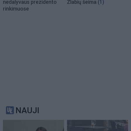
nedalyvaus prezidento
Žlabių šeima
(1)
rinkimuose
NAUJI