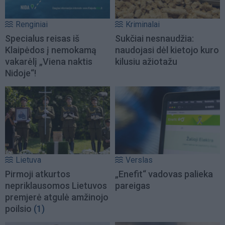
Renginiai
Kriminalai
Specialus reisas iš
Sukčiai nesnaudžia:
Klaipėdos į nemokamą
naudojasi dėl kietojo kuro
vakarėlį „Viena naktis
kilusiu ažiotažu
Nidoje“!
Lietuva
Verslas
Pirmoji atkurtos
„Enefit“ vadovas palieka
nepriklausomos Lietuvos
pareigas
premjerė atgulė amžinojo
poilsio
(1)