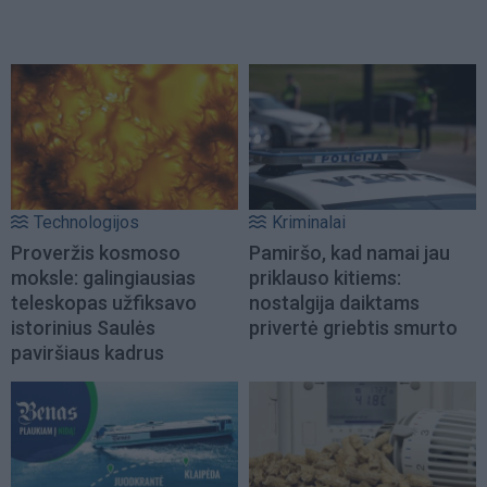
Technologijos
Kriminalai
Proveržis kosmoso
Pamiršo, kad namai jau
moksle: galingiausias
priklauso kitiems:
teleskopas užfiksavo
nostalgija daiktams
istorinius Saulės
privertė griebtis smurto
paviršiaus kadrus