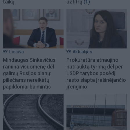
taiką
už litrą
(1)
Lietuva
Aktualijos
Mindaugas Sinkevičius
Prokuratūra atnaujino
ramina visuomenę dėl
nutrauktą tyrimą dėl per
galimų Rusijos planų:
LSDP tarybos posėdį
piliečiams nereikėtų
rasto slapta įrašinėjančio
papildomai baimintis
įrenginio