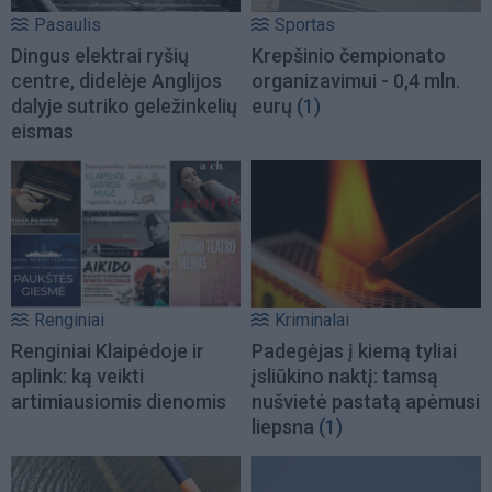
Pasaulis
Sportas
Dingus elektrai ryšių
Krepšinio čempionato
centre, didelėje Anglijos
organizavimui - 0,4 mln.
dalyje sutriko geležinkelių
eurų
(1)
eismas
Renginiai
Kriminalai
Renginiai Klaipėdoje ir
Padegėjas į kiemą tyliai
aplink: ką veikti
įsliūkino naktį: tamsą
artimiausiomis dienomis
nušvietė pastatą apėmusi
liepsna
(1)