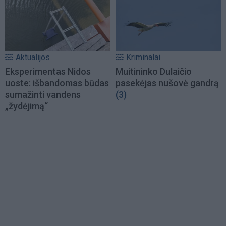
Aktualijos
Kriminalai
Eksperimentas Nidos
Muitininko Dulaičio
uoste: išbandomas būdas
pasekėjas nušovė gandrą
sumažinti vandens
(3)
„žydėjimą“