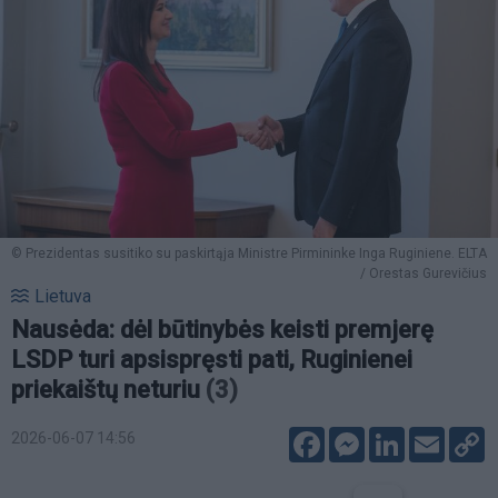
© Prezidentas susitiko su paskirtąja Ministre Pirmininke Inga Ruginiene. ELTA
/ Orestas Gurevičius
Lietuva
Nausėda: dėl būtinybės keisti premjerę
LSDP turi apsispręsti pati, Ruginienei
priekaištų neturiu
(3)
Facebook
Messenger
LinkedIn
Email
C
2026-06-07 14:56
L