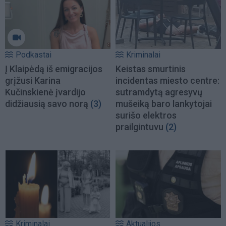
Podkastai
Kriminalai
Į Klaipėdą iš emigracijos
Keistas smurtinis
grįžusi Karina
incidentas miesto centre:
Kučinskienė įvardijo
sutramdytą agresyvų
didžiausią savo norą
(3)
mušeiką baro lankytojai
surišo elektros
prailgintuvu
(2)
Kriminalai
Aktualijos