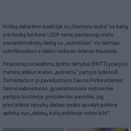
Kritiką dabartinei koalicijai su „Nemuno aušra“ ne kartą
yra išsakę kai kurie LSDP nariai, pastaruoju metu
socialdemokratų darbą su „aušriečiais“ vis dažniau
sukritikuodavo ir šalies vadovas Gitanas Nausėda.
Finansinių nusikaltimų tyrimo tarnybai (FNTT) praėjusį
mėnesį atlikus kratas „aušriečių“ partijos lyderio R.
Žemaitaičio ir jo pavaduotojos Daivos Petkevičienės
Seimo kabinetuose, gyvenamosiose vietose bei
partijos būstinėje, prezidentas pareiškė, jog
preciziškas tarnybų darbas padės apvalyti politinę
aplinką nuo „dalykų, kurių politikoje neturi būti“.