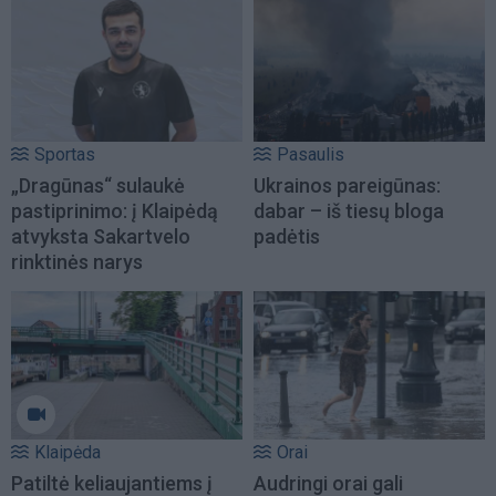
Sportas
Pasaulis
„Dragūnas“ sulaukė
Ukrainos pareigūnas:
pastiprinimo: į Klaipėdą
dabar – iš tiesų bloga
atvyksta Sakartvelo
padėtis
rinktinės narys
Klaipėda
Orai
Patiltė keliaujantiems į
Audringi orai gali