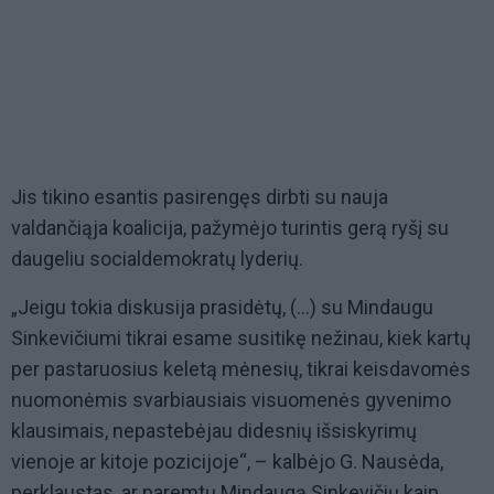
Jis tikino esantis pasirengęs dirbti su nauja
valdančiąja koalicija, pažymėjo turintis gerą ryšį su
daugeliu socialdemokratų lyderių.
„Jeigu tokia diskusija prasidėtų, (…) su Mindaugu
Sinkevičiumi tikrai esame susitikę nežinau, kiek kartų
per pastaruosius keletą mėnesių, tikrai keisdavomės
nuomonėmis svarbiausiais visuomenės gyvenimo
klausimais, nepastebėjau didesnių išsiskyrimų
vienoje ar kitoje pozicijoje“, – kalbėjo G. Nausėda,
perklaustas, ar paremtų Mindaugą Sinkevičių kaip