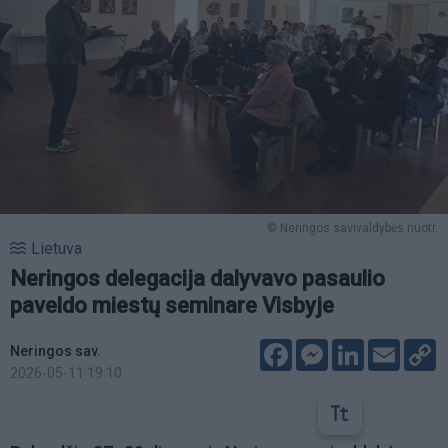
© Neringos savivaldybės nuotr.
Lietuva
Neringos delegacija dalyvavo pasaulio
paveldo miestų seminare Visbyje
Facebook
Messenger
LinkedIn
Email
C
Neringos sav.
L
2026-05-11 19:10