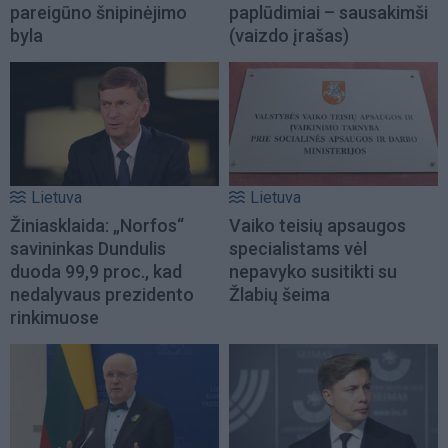
pareigūno šnipinėjimo
paplūdimiai – sausakimši
byla
(vaizdo įrašas)
Lietuva
Lietuva
Žiniasklaida: „Norfos“
Vaiko teisių apsaugos
savininkas Dundulis
specialistams vėl
duoda 99,9 proc., kad
nepavyko susitikti su
nedalyvaus prezidento
Žlabių šeima
rinkimuose