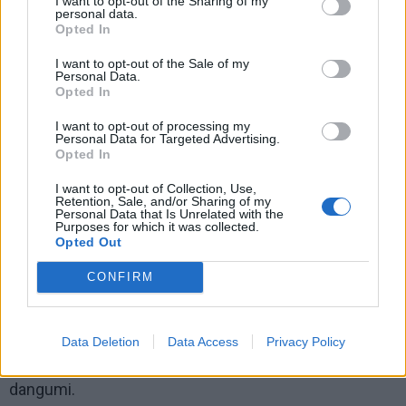
I want to opt-out of the Sharing of my
personal data.
Šeimos diena po atviru dangumi
Opted In
I want to opt-out of the Sale of my
Personal Data.
Opted In
I want to opt-out of processing my
Personal Data for Targeted Advertising.
Opted In
I want to opt-out of Collection, Use,
Retention, Sale, and/or Sharing of my
Personal Data that Is Unrelated with the
Purposes for which it was collected.
Opted Out
CONFIRM
Tarptautinės šeimos ir vaiko dienos proga šilta, jauki ir
Data Deletion
Data Access
Privacy Policy
gyva bendrystės šventė – Šeimos diena po atviru
dangumi.