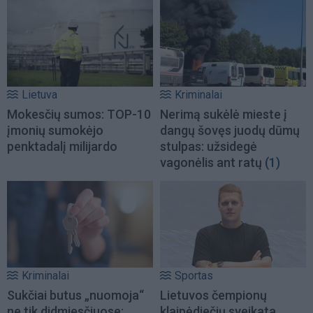
Lietuva
Kriminalai
Mokesčių sumos: TOP-10
Nerimą sukėlė mieste į
įmonių sumokėjo
dangų šovęs juodų dūmų
penktadalį milijardo
stulpas: užsidegė
vagonėlis ant ratų
(1)
Kriminalai
Sportas
Sukčiai butus „nuomoja“
Lietuvos čempionų
ne tik didmiesčiuose:
klaipėdiečių sveikata