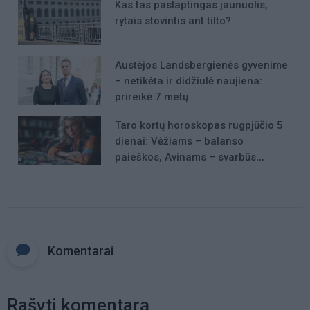
Kas tas paslaptingas jaunuolis,
rytais stovintis ant tilto?
Austėjos Landsbergienės gyvenime
– netikėta ir didžiulė naujiena:
prireikė 7 metų
Taro kortų horoskopas rugpjūčio 5
dienai: Vėžiams – balanso
paieškos, Avinams – svarbūs
patarimai
Komentarai
Rašyti komentarą