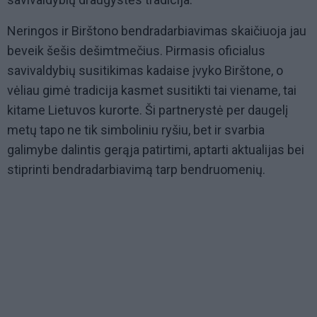
Neringos ir Birštono bendradarbiavimas skaičiuoja jau
beveik šešis dešimtmečius. Pirmasis oficialus
savivaldybių susitikimas kadaise įvyko Birštone, o
vėliau gimė tradicija kasmet susitikti tai viename, tai
kitame Lietuvos kurorte. Ši partnerystė per daugelį
metų tapo ne tik simboliniu ryšiu, bet ir svarbia
galimybe dalintis gerąja patirtimi, aptarti aktualijas bei
stiprinti bendradarbiavimą tarp bendruomenių.