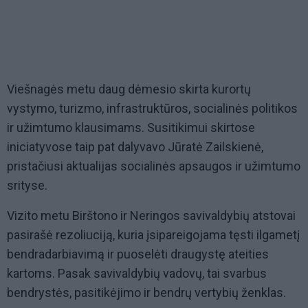
Viešnagės metu daug dėmesio skirta kurortų
vystymo, turizmo, infrastruktūros, socialinės politikos
ir užimtumo klausimams. Susitikimui skirtose
iniciatyvose taip pat dalyvavo Jūratė Zailskienė,
pristačiusi aktualijas socialinės apsaugos ir užimtumo
srityse.
Vizito metu Birštono ir Neringos savivaldybių atstovai
pasirašė rezoliuciją, kuria įsipareigojama tęsti ilgametį
bendradarbiavimą ir puoselėti draugystę ateities
kartoms. Pasak savivaldybių vadovų, tai svarbus
bendrystės, pasitikėjimo ir bendrų vertybių ženklas.