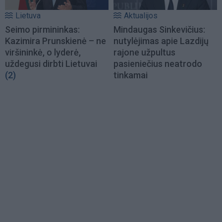
Lietuva
Aktualijos
Seimo pirmininkas:
Mindaugas Sinkevičius:
Kazimira Prunskienė – ne
nutylėjimas apie Lazdijų
viršininkė, o lyderė,
rajone užpultus
uždegusi dirbti Lietuvai
pasieniečius neatrodo
(2)
tinkamai