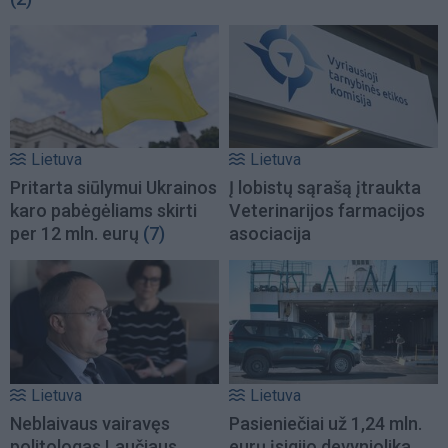
Lietuva
Lietuva
Pritarta siūlymui Ukrainos
Į lobistų sąrašą įtraukta
karo pabėgėliams skirti
Veterinarijos farmacijos
per 12 mln. eurų
(7)
asociacija
Lietuva
Lietuva
Neblaivaus vairavęs
Pasieniečiai už 1,24 mln.
politologas Laučiaus
eurų įsigijo devyniolika