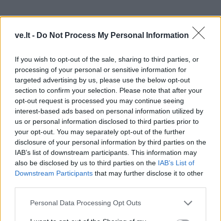
ve.lt -
Do Not Process My Personal Information
If you wish to opt-out of the sale, sharing to third parties, or
processing of your personal or sensitive information for
Koncertas Thomo Manno namelyje
targeted advertising by us, please use the below opt-out
section to confirm your selection. Please note that after your
Gegužės 14 d. 18.30 val. Neringos muziejai kviečia į
opt-out request is processed you may continue seeing
interest-based ads based on personal information utilized by
išskirtinį muzikų dueto Karlsruher konzert-duo –
us or personal information disclosed to third parties prior to
pianistės Dagmaros Hartmann ir violončelininko
your opt-out. You may separately opt-out of the further
Reinhardo Armlederio – koncertą. Programoje
disclosure of your personal information by third parties on the
IAB’s list of downstream participants. This information may
skambės: Ludviko van Beethoveno, Felixo
also be disclosed by us to third parties on the
IAB’s List of
Mendelssohn Bartholdy, Roberto Schumanno ir
Downstream Participants
that may further disclose it to other
Franzo Liszto kūriniai. Koncertas vyks Rašytojo
third parties.
Thomo Manno memorialiniame muziejuje (Tomo
Personal Data Processing Opt Outs
Mano g. 8, Nida). Koncertas nemokamas.