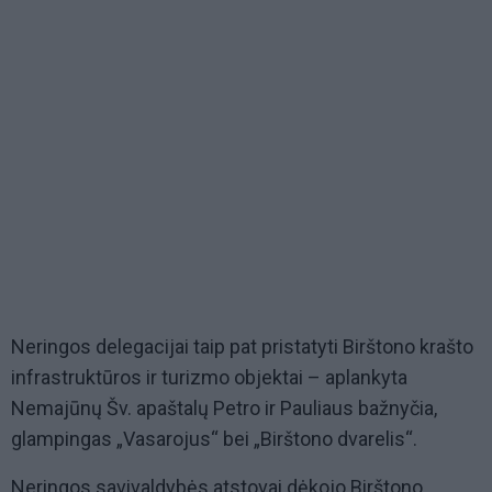
Neringos delegacijai taip pat pristatyti Birštono krašto
infrastruktūros ir turizmo objektai – aplankyta
Nemajūnų Šv. apaštalų Petro ir Pauliaus bažnyčia,
glampingas „Vasarojus“ bei „Birštono dvarelis“.
Neringos savivaldybės atstovai dėkojo Birštono