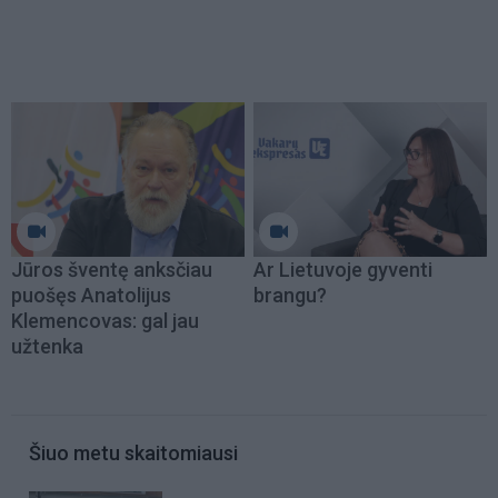
Jūros šventę anksčiau
Ar Lietuvoje gyventi
puošęs Anatolijus
brangu?
Klemencovas: gal jau
užtenka
Šiuo metu skaitomiausi