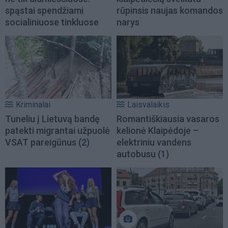
spąstai spendžiami
rūpinsis naujas komandos
socialiniuose tinkluose
narys
Kriminalai
Laisvalaikis
Tuneliu į Lietuvą bandę
Romantiškiausia vasaros
patekti migrantai užpuolė
kelionė Klaipėdoje –
VSAT pareigūnus
(2)
elektriniu vandens
autobusu
(1)