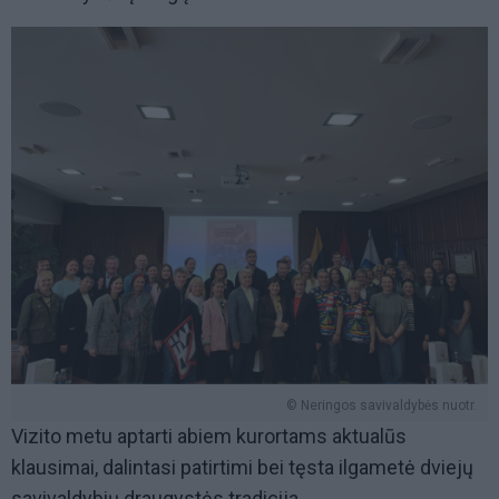
© Neringos savivaldybės nuotr.
Vizito metu aptarti abiem kurortams aktualūs
klausimai, dalintasi patirtimi bei tęsta ilgametė dviejų
savivaldybių draugystės tradicija.