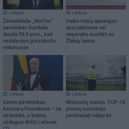
Lietuva
Lietuva
Žiniasklaida: „Norfos“
Vaiko teisių apsaugos
savininkas Dundulis
specialistams vėl
duoda 99,9 proc., kad
nepavyko susitikti su
nedalyvaus prezidento
Žlabių šeima
rinkimuose
Lietuva
Lietuva
Seimo pirmininkas:
Mokesčių sumos: TOP-10
Kazimira Prunskienė – ne
įmonių sumokėjo
viršininkė, o lyderė,
penktadalį milijardo
uždegusi dirbti Lietuvai
(2)