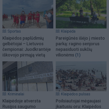
Sportas
Klaipėda
Klaipėdos paplūdimių
Pareigūnės išėjo į miesto
gelbėtojai – Lietuvos
parką: ragino senjorus
čempionai: Juodkrantėje
nepasiduoti sukčių
iškovojo pirmąją vietą
vilionėms
(1)
Kriminalai
Klaipėdos pulsas
Klaipėdoje atversta
Poilsiautojai mėgaujasi
Rusijos saugumo
įkaitusiu oru: Klaipėdos