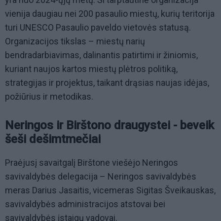
vienija daugiau nei 200 pasaulio miestų, kurių teritorija
turi UNESCO Pasaulio paveldo vietovės statusą.
Organizacijos tikslas – miestų narių
bendradarbiavimas, dalinantis patirtimi ir žiniomis,
kuriant naujos kartos miestų plėtros politiką,
strategijas ir projektus, taikant drąsias naujas idėjas,
požiūrius ir metodikas.
Neringos ir Birštono draugystei - beveik
šeši dešimtmečiai
Praėjusį savaitgalį Birštone viešėjo Neringos
savivaldybės delegacija – Neringos savivaldybės
meras Darius Jasaitis, vicemeras Sigitas Šveikauskas,
savivaldybės administracijos atstovai bei
savivaldybės įstaigų vadovai.