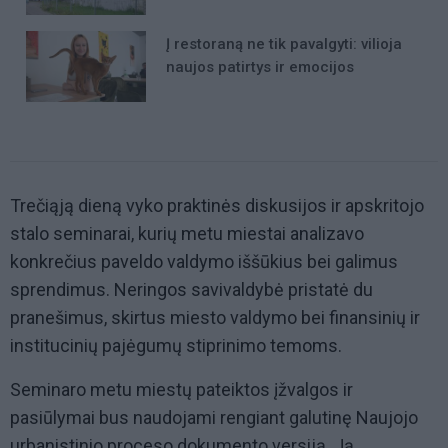
Į restoraną ne tik pavalgyti: vilioja
naujos patirtys ir emocijos
Trečiąją dieną vyko praktinės diskusijos ir apskritojo
stalo seminarai, kurių metu miestai analizavo
konkrečius paveldo valdymo iššūkius bei galimus
sprendimus. Neringos savivaldybė pristatė du
pranešimus, skirtus miesto valdymo bei finansinių ir
institucinių pajėgumų stiprinimo temoms.
Seminaro metu miestų pateiktos įžvalgos ir
pasiūlymai bus naudojami rengiant galutinę Naujojo
urbanistinio proceso dokumento versiją. Ją