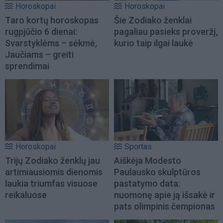
Horoskopai
Horoskopai
Taro kortų horoskopas
Šie Zodiako ženklai
rugpjūčio 6 dienai:
pagaliau pasieks proveržį,
Svarstyklėms – sėkmė,
kurio taip ilgai laukė
Jaučiams – greiti
sprendimai
Horoskopai
Sportas
Trijų Zodiako ženklų jau
Aiškėja Modesto
artimiausiomis dienomis
Paulausko skulptūros
laukia triumfas visuose
pastatymo data:
reikaluose
nuomonę apie ją išsakė ir
pats olimpinis čempionas