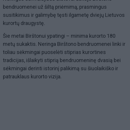
bendruomenei už šiltą priėmimą, prasmingus
susitikimus ir galimybę tęsti ilgametę dviejų Lietuvos
kurortų draugystę.
Šie metai Birštonui ypatingi – minima kurorto 180
metų sukaktis. Neringa Birštono bendruomenei linki ir
toliau sėkmingai puoselėti stiprias kurortines
tradicijas, išlaikyti stiprią bendruomeninę dvasią bei
sėkmingai derinti istorinį palikimą su šiuolaikiško ir
patrauklaus kurorto vizija.