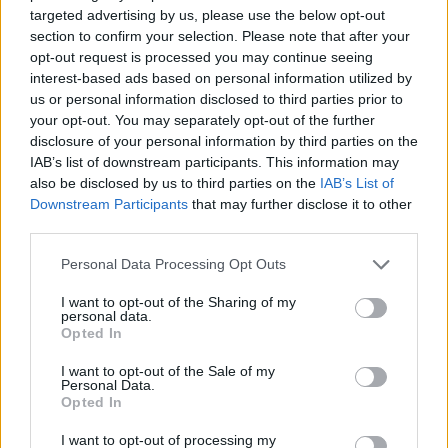
targeted advertising by us, please use the below opt-out
section to confirm your selection. Please note that after your
opt-out request is processed you may continue seeing
interest-based ads based on personal information utilized by
us or personal information disclosed to third parties prior to
your opt-out. You may separately opt-out of the further
Lietuva
Lietuva
disclosure of your personal information by third parties on the
Pirmoji atkurtos
Statybos inspekcija
IAB’s list of downstream participants. This information may
nepriklausomos Lietuvos
Pinskų sodyboje nustatė
also be disclosed by us to third parties on the
IAB’s List of
premjerė atgulė amžinojo
dar vieną pažeidimą:
Downstream Participants
that may further disclose it to other
poilsio
(1)
nurodyta nugriauti dalį
third parties.
terasos
(3)
Personal Data Processing Opt Outs
I want to opt-out of the Sharing of my
personal data.
Opted In
I want to opt-out of the Sale of my
Personal Data.
Opted In
I want to opt-out of processing my