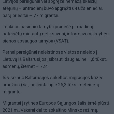
Latvijos pareigūnai vėl apgręžė nemažą skaičių
atėjūnų – antradienį buvo apgręžti 64 užsieniečiai,
parą prieš tai – 77 migrantai.
Lenkijos pasienio tarnyba pranešė pirmadienį
neteisėtų migrantų nefiksavusi, informavo Valstybės
sienos apsaugos tarnyba (VSAT).
Pernai pareigūnai neleistinose vietose neleido į
Lietuvą iš Baltarusijos įsibrauti daugiau nei 1,6 tūkst.
asmenų, šiemet – 724.
Iš viso nuo Baltarusijos sukeltos migracijos krizės
pradžios į šalį neįleista apie 25,3 tūkst. neteisėtų
migrantų.
Migrantai į rytines Europos Sąjungos šalis ėmė plūsti
2021 m., Vakarai dėl to apkaltino Minsko režimą.