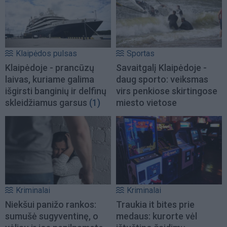
Klaipėdos pulsas
Sportas
Klaipėdoje - prancūzų
Savaitgalį Klaipėdoje -
laivas, kuriame galima
daug sporto: veiksmas
išgirsti banginių ir delfinų
virs penkiose skirtingose
skleidžiamus garsus
(1)
miesto vietose
Kriminalai
Kriminalai
Niekšui panižo rankos:
Traukia it bites prie
sumušė sugyventinę, o
medaus: kurorte vėl