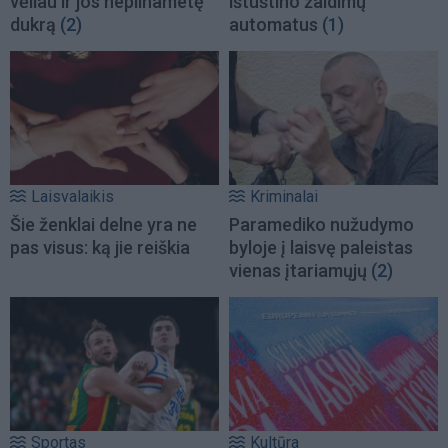
vėliau ir jos nepilnametę
ištuštino žaidimų
dukrą
(2)
automatus
(1)
Laisvalaikis
Kriminalai
Šie ženklai delne yra ne
Paramediko nužudymo
pas visus: ką jie reiškia
byloje į laisvę paleistas
vienas įtariamųjų
(2)
Sportas
Kultūra