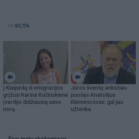
Į Klaipėdą iš emigracijos
Jūros šventę anksčiau
grįžusi Karina Kučinskienė
puošęs Anatolijus
įvardijo didžiausią savo
Klemencovas: gal jau
norą
užtenka
Šiuo metu skaitomiausi