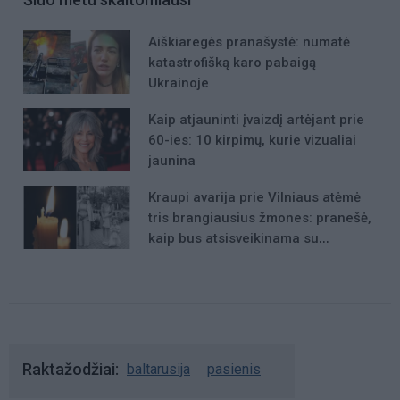
Aiškiaregės pranašystė: numatė
katastrofišką karo pabaigą
Ukrainoje
Kaip atjauninti įvaizdį artėjant prie
60-ies: 10 kirpimų, kurie vizualiai
jaunina
Kraupi avarija prie Vilniaus atėmė
tris brangiausius žmones: pranešė,
kaip bus atsisveikinama su
mergaite, jos mama ir močiute
Raktažodžiai
baltarusija
pasienis