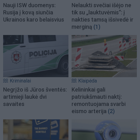
Nauji ISW duomenys:
Nelaukti svečiai išėjo ne
Rusija į kovą siunčia
tik su „lauktuvėmis“: į
Ukrainos karo belaisvius
nakties tamsą išsivedė ir
merginą
(1)
Kriminalai
Klaipėda
Negrįžo iš Jūros šventės:
Kelininkai gali
artimieji laukė dvi
patriukšmauti naktį:
savaites
remontuojama svarbi
eismo arterija
(2)