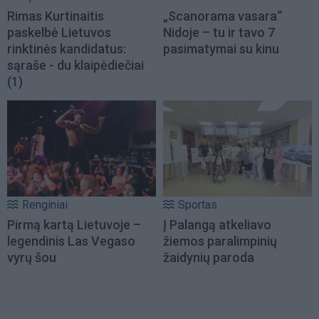
Rimas Kurtinaitis
„Scanorama vasara“
paskelbė Lietuvos
Nidoje – tu ir tavo 7
rinktinės kandidatus:
pasimatymai su kinu
sąraše - du klaipėdiečiai
(1)
Renginiai
Sportas
Pirmą kartą Lietuvoje –
Į Palangą atkeliavo
legendinis Las Vegaso
žiemos paralimpinių
vyrų šou
žaidynių paroda