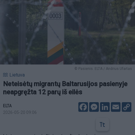
© Pasienis. ELTA / Andrius Ufartas
Lietuva
Neteisėtų migrantų Baltarusijos pasienyje
neapgręžta 12 parų iš eilės
Facebook
Messenger
LinkedIn
Email
C
ELTA
L
2026-05-20 09:06