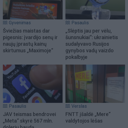
Gyvenimas
Pasaulis
Šviežias maistas dar
„Slėptis jau per vėlu,
pigesnis: įvardijo senų ir
šunsnukiai“: ukrainietis
naujų įprastų kainų
sudalyvavo Rusijos
skirtumus „Maximoje“
gynybos vadų vaizdo
pokalbyje
Pasaulis
Verslas
JAV teismas bendrovei
FNTT įšaldė „Mere“
„Meta“ skyrė 567 mln.
valdytojos lėšas
dolerių baudą