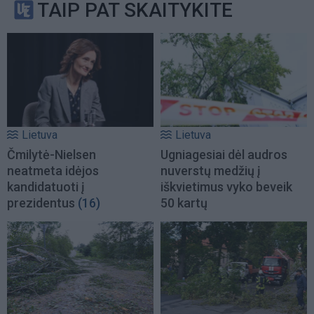
TAIP PAT SKAITYKITE
Lietuva
Lietuva
Čmilytė-Nielsen
Ugniagesiai dėl audros
neatmeta idėjos
nuverstų medžių į
kandidatuoti į
iškvietimus vyko beveik
prezidentus
(16)
50 kartų