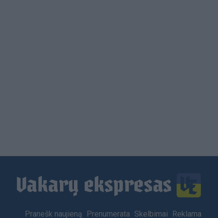
Load
More
Footer
Pranešk naujieną
Prenumerata
Skelbimai
Reklama