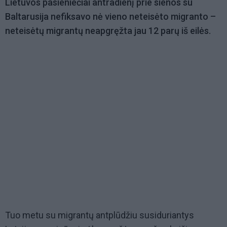
Lietuvos pasieniečiai antradienį prie sienos su
Baltarusija nefiksavo nė vieno neteisėto migranto –
neteisėtų migrantų neapgręžta jau 12 parų iš eilės.
Tuo metu su migrantų antplūdžiu susiduriantys