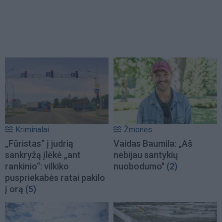
Kriminalai
Žmonės
„Fūristas“ į judrią
Vaidas Baumila: „Aš
sankryžą įlėkė „ant
nebijau santykių
rankinio“: vilkiko
nuobodumo"
(2)
puspriekabės ratai pakilo
į orą
(5)