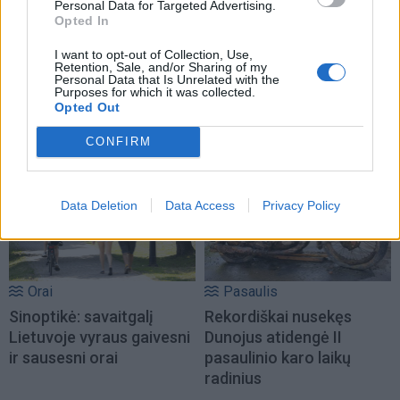
Personal Data for Targeted Advertising.
Opted In
I want to opt-out of Collection, Use,
Retention, Sale, and/or Sharing of my
Personal Data that Is Unrelated with the
Purposes for which it was collected.
Opted Out
NAUJI
CONFIRM
Data Deletion
Data Access
Privacy Policy
Orai
Pasaulis
Sinoptikė: savaitgalį
Rekordiškai nusekęs
Lietuvoje vyraus gaivesni
Dunojus atidengė II
ir sausesni orai
pasaulinio karo laikų
radinius