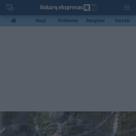
Pereiti
į
pagrindinį
Mobile
Nauji
Podkastai
Renginiai
Vaizdai
turinį
menu
bottom