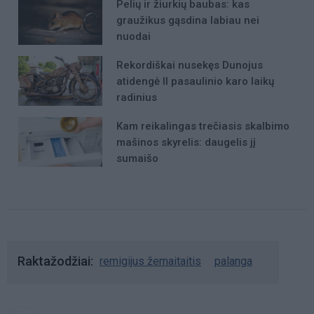
Pelių ir žiurkių baubas: kas
graužikus gąsdina labiau nei
nuodai
Rekordiškai nusekęs Dunojus
atidengė II pasaulinio karo laikų
radinius
Kam reikalingas trečiasis skalbimo
mašinos skyrelis: daugelis jį
sumaišo
Raktažodžiai
remigijus žemaitaitis
palanga