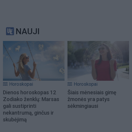
NAUJI
Horoskopai
Horoskopai
Dienos horoskopas 12
Šiais mėnesiais gimę
Zodiako ženklų: Marsas
žmonės yra patys
gali sustiprinti
sėkmingiausi
nekantrumą, ginčus ir
skubėjimą