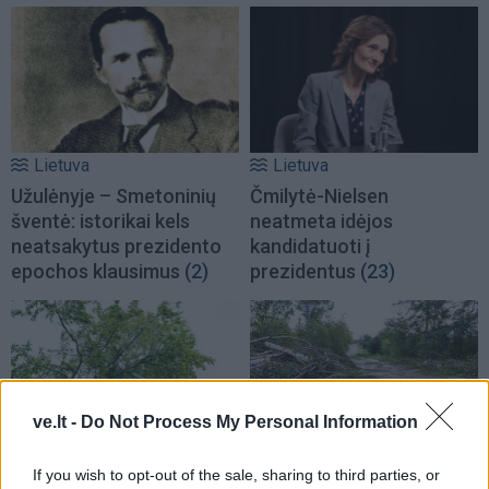
Lietuva
Lietuva
Užulėnyje – Smetoninių
Čmilytė-Nielsen
šventė: istorikai kels
neatmeta idėjos
neatsakytus prezidento
kandidatuoti į
epochos klausimus
(2)
prezidentus
(23)
ve.lt -
Do Not Process My Personal Information
Lietuva
Lietuva
If you wish to opt-out of the sale, sharing to third parties, or