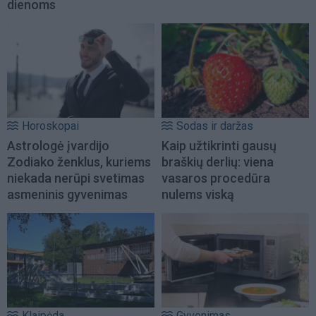
dienoms
Horoskopai
Sodas ir daržas
Astrologė įvardijo
Kaip užtikrinti gausų
Zodiako ženklus, kuriems
braškių derlių: viena
niekada nerūpi svetimas
vasaros procedūra
asmeninis gyvenimas
nulems viską
Klaipėda
Gyvenimas