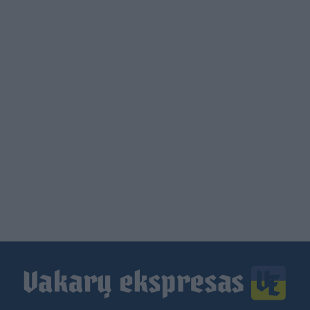
Load
More