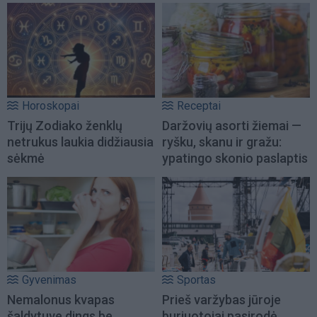
Horoskopai
Receptai
Trijų Zodiako ženklų
Daržovių asorti žiemai —
netrukus laukia didžiausia
ryšku, skanu ir gražu:
sėkmė
ypatingo skonio paslaptis
Gyvenimas
Sportas
Nemalonus kvapas
Prieš varžybas jūroje
šaldytuve dings be
buriuotojai pasirodė