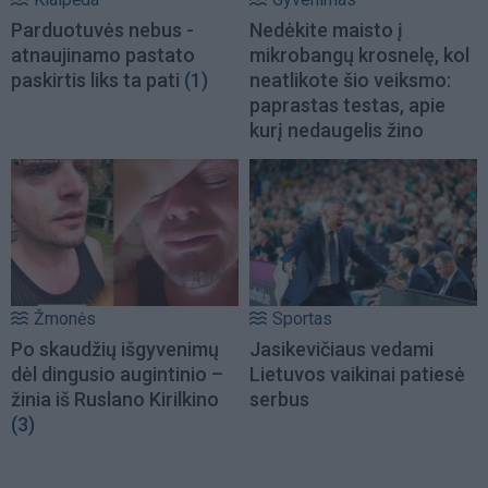
Parduotuvės nebus -
Nedėkite maisto į
atnaujinamo pastato
mikrobangų krosnelę, kol
paskirtis liks ta pati
(1)
neatlikote šio veiksmo:
paprastas testas, apie
kurį nedaugelis žino
Žmonės
Sportas
Po skaudžių išgyvenimų
Jasikevičiaus vedami
dėl dingusio augintinio –
Lietuvos vaikinai patiesė
žinia iš Ruslano Kirilkino
serbus
(3)