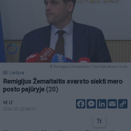
© Remigijus Žemaitaitis / YouTube ekrano nuotr.
Lietuva
Remigijus Žemaitaitis svarsto siekti mero
posto pajūryje
(20)
Facebook
Messenger
LinkedIn
Email
C
VE.LT
L
2026-05-20 08:27