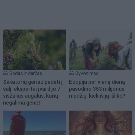
Sodas ir daržas
Gyvenimas
Sekatorių geriau padėti į
Etiopija per vieną dieną
šalį: ekspertai įvardijo 7
pasodino 353 milijonus
visžalius augalus, kurių
medžių: kiek iš jų išliko?
negalima genėti