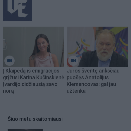
Į Klaipėdą iš emigracijos
Jūros šventę anksčiau
grįžusi Karina Kučinskienė
puošęs Anatolijus
įvardijo didžiausią savo
Klemencovas: gal jau
norą
užtenka
Šiuo metu skaitomiausi