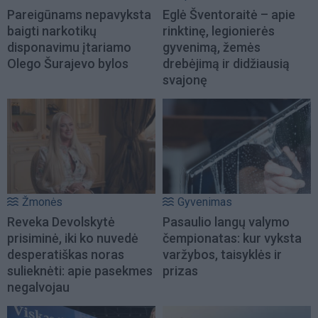
Pareigūnams nepavyksta
Eglė Šventoraitė – apie
baigti narkotikų
rinktinę, legionierės
disponavimu įtariamo
gyvenimą, žemės
Olego Šurajevo bylos
drebėjimą ir didžiausią
svajonę
Žmonės
Gyvenimas
Reveka Devolskytė
Pasaulio langų valymo
prisiminė, iki ko nuvedė
čempionatas: kur vyksta
desperatiškas noras
varžybos, taisyklės ir
sulieknėti: apie pasekmes
prizas
negalvojau