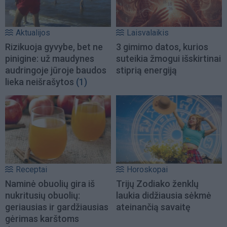
Aktualijos
Laisvalaikis
Rizikuoja gyvybe, bet ne
3 gimimo datos, kurios
pinigine: už maudynes
suteikia žmogui išskirtinai
audringoje jūroje baudos
stiprią energiją
lieka neišrašytos
(1)
Receptai
Horoskopai
Naminė obuolių gira iš
Trijų Zodiako ženklų
nukritusių obuolių:
laukia didžiausia sėkmė
geriausias ir gardžiausias
ateinančią savaitę
gėrimas karštoms