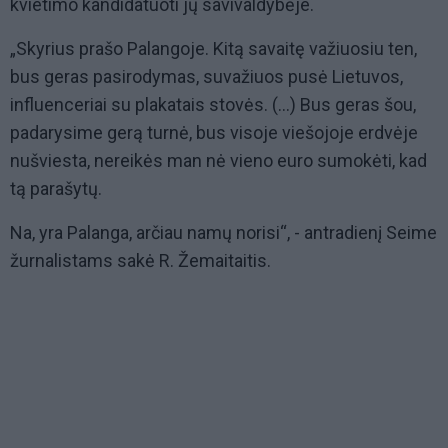
kvietimo kandidatuoti jų savivaldybėje.
„Skyrius prašo Palangoje. Kitą savaitę važiuosiu ten,
bus geras pasirodymas, suvažiuos pusė Lietuvos,
influenceriai su plakatais stovės. (...) Bus geras šou,
padarysime gerą turnė, bus visoje viešojoje erdvėje
nušviesta, nereikės man nė vieno euro sumokėti, kad
tą parašytų.
Na, yra Palanga, arčiau namų norisi“, - antradienį Seime
žurnalistams sakė R. Žemaitaitis.