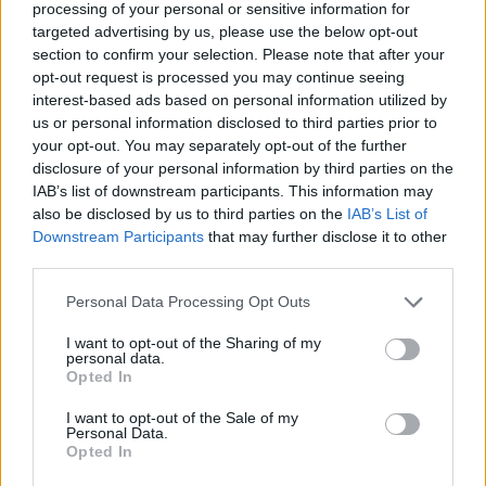
Ugniagesiai dėl audros
Ugniagesiai: dėl audros
processing of your personal or sensitive information for
nuverstų medžių į
nuverstų medžių į
targeted advertising by us, please use the below opt-out
iškvietimus vyko beveik
iškvietimus vykome 49
section to confirm your selection. Please note that after your
50 kartų
kartus
opt-out request is processed you may continue seeing
interest-based ads based on personal information utilized by
us or personal information disclosed to third parties prior to
your opt-out. You may separately opt-out of the further
disclosure of your personal information by third parties on the
IAB’s list of downstream participants. This information may
also be disclosed by us to third parties on the
IAB’s List of
Downstream Participants
that may further disclose it to other
third parties.
Lietuva
Lietuva
Varėnos rajoną ir vėl
Premjeras: nėra
Personal Data Processing Opt Outs
talžė audra, nuvirtę
indikacijų, kad reikia
medžiai užtvėrė kelius
mažinti dyzelino akcizą –
I want to opt-out of the Sharing of my
personal data.
kaina turi viršyti 2,2 euro
Opted In
už litrą
(2)
I want to opt-out of the Sale of my
Personal Data.
Opted In