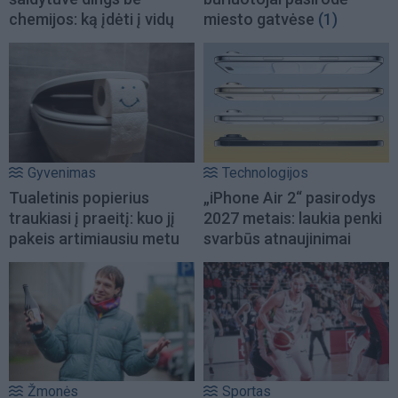
chemijos: ką įdėti į vidų
miesto gatvėse
(1)
Gyvenimas
Technologijos
Tualetinis popierius
„iPhone Air 2“ pasirodys
traukiasi į praeitį: kuo jį
2027 metais: laukia penki
pakeis artimiausiu metu
svarbūs atnaujinimai
Žmonės
Sportas