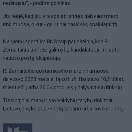
nedingsiu“, - pridūrė politikas.
Jis teigė, kad jau yra apsisprendęs dalyvauti mero
rinkimuose, o kur - galutinai paaiškės spalį-lapkritį.
Naujienų agentūra BNS taip pat skelbia, kad R.
Žemaitaitis atmetė galimybę kandidatuoti į miesto
vadovo postą Klaipėdoje.
R. Žemaitaitis uostamiesčio mero rinkimuose
dalyvavo 2023 metais, tąkart už jį balsavo 10,2 tūkst.
miestiečių arba 20,04 proc. visų dalyvavusių rinkėjų.
Tiesioginiai merų ir savivaldybių tarybų rinkimai
Lietuvoje vyks 2027 metų vasario arba kovo mėnesį.