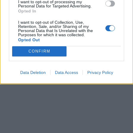
I want to opt-out of processing my
Personal Data for Targeted Advertising.
Opted In
I want to opt-out of Collection, Use,
Lietuva
Lietuva
Retention, Sale, and/or Sharing of my
Personal Data that Is Unrelated with the
Mindaugas Sinkevičius
Pirmoji atkurtos
Purposes for which it was collected.
Opted Out
ramina visuomenę dėl
nepriklausomos Lietuvos
galimų Rusijos planų:
premjerė atgulė amžinojo
CONFIRM
piliečiams nereikėtų
poilsio
(1)
papildomai baimintis
(4)
Data Deletion
Data Access
Privacy Policy