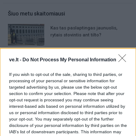
Šiuo metu skaitomiausi
Kas tas paslaptingas jaunuolis,
rytais stovintis ant tilto?
Austėjos Landsbergienės gyvenime
ve.lt -
Do Not Process My Personal Information
– netikėta ir didžiulė naujiena:
prireikė 7 metų
If you wish to opt-out of the sale, sharing to third parties, or
Taro kortų horoskopas rugpjūčio 5
processing of your personal or sensitive information for
targeted advertising by us, please use the below opt-out
dienai: Vėžiams – balanso
section to confirm your selection. Please note that after your
paieškos, Avinams – svarbūs
opt-out request is processed you may continue seeing
patarimai
interest-based ads based on personal information utilized by
us or personal information disclosed to third parties prior to
your opt-out. You may separately opt-out of the further
disclosure of your personal information by third parties on the
IAB’s list of downstream participants. This information may