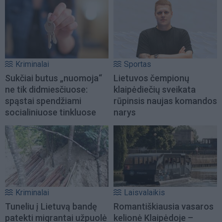
Kriminalai
Sportas
Sukčiai butus „nuomoja“
Lietuvos čempionų
ne tik didmiesčiuose:
klaipėdiečių sveikata
spąstai spendžiami
rūpinsis naujas komandos
socialiniuose tinkluose
narys
Kriminalai
Laisvalaikis
Tuneliu į Lietuvą bandę
Romantiškiausia vasaros
patekti migrantai užpuolė
kelionė Klaipėdoje –