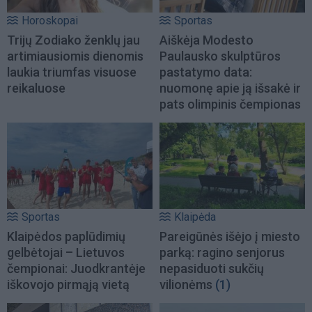
Horoskopai
Sportas
Trijų Zodiako ženklų jau
Aiškėja Modesto
artimiausiomis dienomis
Paulausko skulptūros
laukia triumfas visuose
pastatymo data:
reikaluose
nuomonę apie ją išsakė ir
pats olimpinis čempionas
Sportas
Klaipėda
Klaipėdos paplūdimių
Pareigūnės išėjo į miesto
gelbėtojai – Lietuvos
parką: ragino senjorus
čempionai: Juodkrantėje
nepasiduoti sukčių
iškovojo pirmąją vietą
vilionėms
(1)