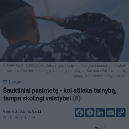
© TARNAUJI - SUSIMOKĖK. Sukant galvą kaip kuo daugiau jaunuolių paskatinti
savanoriškai rinktis karinę privalomąją tarnybą, palikta nemažai atbaidančių
spragų. Redakcijos archyvo nuotr.
Lietuva
Šauktiniai pasimetę - kol atlieka tarnybą,
tampa skolingi valstybei
(8)
Facebook
Messenger
LinkedIn
Email
C
,
Vaida Jutkonė
VE.LT
L
2025-08-01 07:39