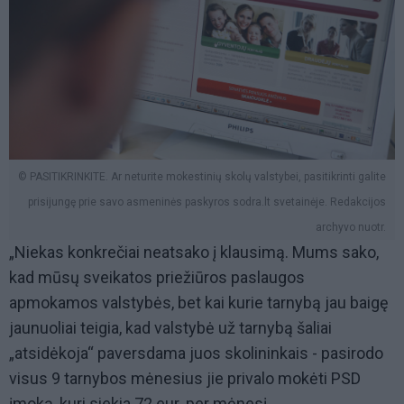
© PASITIKRINKITE. Ar neturite mokestinių skolų valstybei, pasitikrinti galite
prisijungę prie savo asmeninės paskyros sodra.lt svetainėje. Redakcijos
archyvo nuotr.
„Niekas konkrečiai neatsako į klausimą. Mums sako,
kad mūsų sveikatos priežiūros paslaugos
apmokamos valstybės, bet kai kurie tarnybą jau baigę
jaunuoliai teigia, kad valstybė už tarnybą šaliai
„atsidėkoja“ paversdama juos skolininkais - pasirodo
visus 9 tarnybos mėnesius jie privalo mokėti PSD
įmoką, kuri siekia 72 eur. per mėnesį.