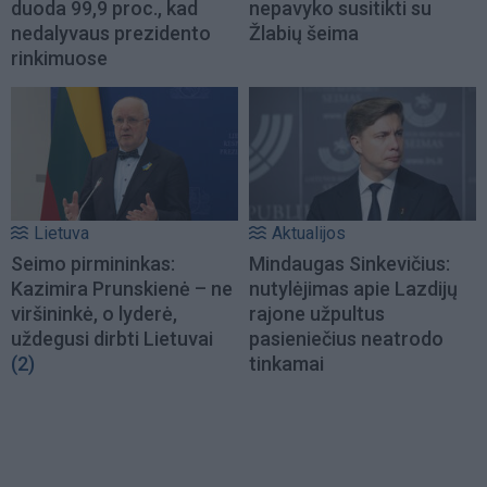
duoda 99,9 proc., kad
nepavyko susitikti su
nedalyvaus prezidento
Žlabių šeima
rinkimuose
Lietuva
Aktualijos
Seimo pirmininkas:
Mindaugas Sinkevičius:
Kazimira Prunskienė – ne
nutylėjimas apie Lazdijų
viršininkė, o lyderė,
rajone užpultus
uždegusi dirbti Lietuvai
pasieniečius neatrodo
(2)
tinkamai