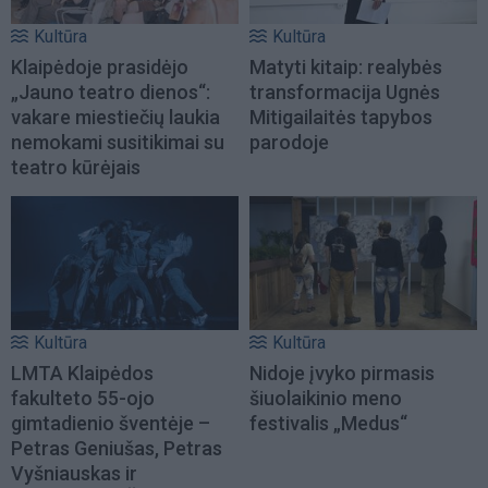
Kultūra
Kultūra
Klaipėdoje prasidėjo
Matyti kitaip: realybės
„Jauno teatro dienos“:
transformacija Ugnės
vakare miestiečių laukia
Mitigailaitės tapybos
nemokami susitikimai su
parodoje
teatro kūrėjais
Kultūra
Kultūra
LMTA Klaipėdos
Nidoje įvyko pirmasis
fakulteto 55-ojo
šiuolaikinio meno
gimtadienio šventėje –
festivalis „Medus“
Petras Geniušas, Petras
Vyšniauskas ir