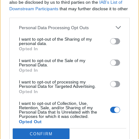
also be disclosed by us to third parties on the
IAB’s List of
Raktažodžiai
šauktiniai
kariuomenė
Downstream Participants
that may further disclose it to other
third parties.
Personal Data Processing Opt Outs
Komentarai
I want to opt-out of the Sharing of my
personal data.
Opted In
Rašyti komentarą
I want to opt-out of the Sale of my
Personal Data.
Jūsų vardas
Opted In
I want to opt-out of processing my
Personal Data for Targeted Advertising.
Opted In
Komentaras
I want to opt-out of Collection, Use,
Retention, Sale, and/or Sharing of my
Personal Data that Is Unrelated with the
Purposes for which it was collected.
Opted Out
CONFIRM