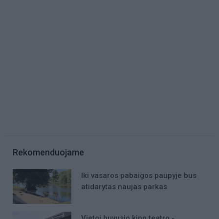
Rekomenduojame
Iki vasaros pabaigos paupyje bus
atidarytas naujas parkas
Vietoj buvusio kino teatro -