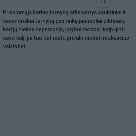
Privalomąją karinę tarnybą atliekantys šauktiniai ir
savanoriškai tarnybą pasirinkę jaunuoliai piktinasi,
kad jų niekas neperspėja, jog kol mokosi, kaip ginti
savo šalį, jie tuo pat metu privalo mokėti mokesčius
valstybei.