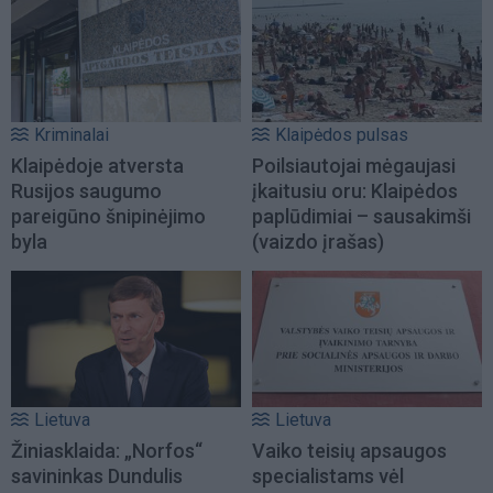
Kriminalai
Klaipėdos pulsas
Klaipėdoje atversta
Poilsiautojai mėgaujasi
Rusijos saugumo
įkaitusiu oru: Klaipėdos
pareigūno šnipinėjimo
paplūdimiai – sausakimši
byla
(vaizdo įrašas)
Lietuva
Lietuva
Žiniasklaida: „Norfos“
Vaiko teisių apsaugos
savininkas Dundulis
specialistams vėl