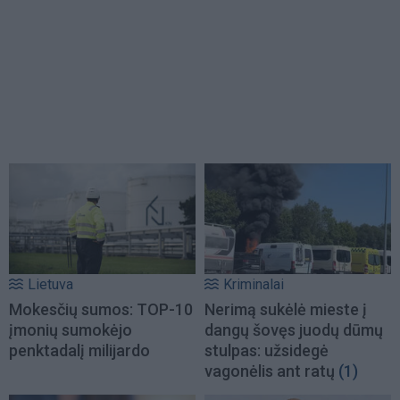
Lietuva
Kriminalai
Mokesčių sumos: TOP-10
Nerimą sukėlė mieste į
įmonių sumokėjo
dangų šovęs juodų dūmų
penktadalį milijardo
stulpas: užsidegė
vagonėlis ant ratų
(1)