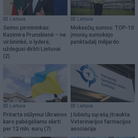
Lietuva
Lietuva
Seimo pirmininkas:
Mokesčių sumos: TOP-10
Kazimira Prunskienė – ne
įmonių sumokėjo
viršininkė, o lyderė,
penktadalį milijardo
uždegusi dirbti Lietuvai
(2)
Lietuva
Lietuva
Pritarta siūlymui Ukrainos
Į lobistų sąrašą įtraukta
karo pabėgėliams skirti
Veterinarijos farmacijos
per 12 mln. eurų
(7)
asociacija