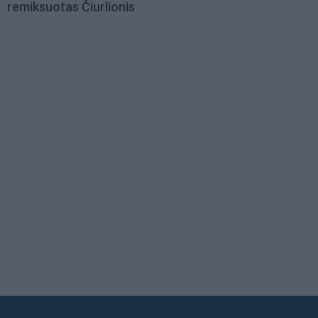
remiksuotas Čiurlionis
Load
More