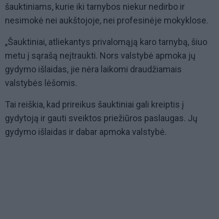
šauktiniams, kurie iki tarnybos niekur nedirbo ir
nesimokė nei aukštojoje, nei profesinėje mokyklose.
„Šauktiniai, atliekantys privalomąją karo tarnybą, šiuo
metu į sąrašą neįtraukti. Nors valstybė apmoka jų
gydymo išlaidas, jie nėra laikomi draudžiamais
valstybės lėšomis.
Tai reiškia, kad prireikus šauktiniai gali kreiptis į
gydytoją ir gauti sveiktos priežiūros paslaugas. Jų
gydymo išlaidas ir dabar apmoka valstybė.