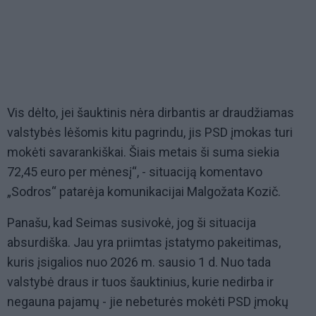
Vis dėlto, jei šauktinis nėra dirbantis ar draudžiamas
valstybės lėšomis kitu pagrindu, jis PSD įmokas turi
mokėti savarankiškai. Šiais metais ši suma siekia
72,45 euro per mėnesį“, - situaciją komentavo
„Sodros“ patarėja komunikacijai Malgožata Kozič.
Panašu, kad Seimas susivokė, jog ši situacija
absurdiška. Jau yra priimtas įstatymo pakeitimas,
kuris įsigalios nuo 2026 m. sausio 1 d. Nuo tada
valstybė draus ir tuos šauktinius, kurie nedirba ir
negauna pajamų - jie nebeturės mokėti PSD įmokų