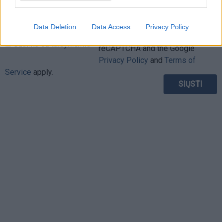
Data Deletion
Data Access
Privacy Policy
This site is protected by
Sutinku su
taisyklėmis
reCAPTCHA and the Google
Privacy Policy
and
Terms of
Service
apply.