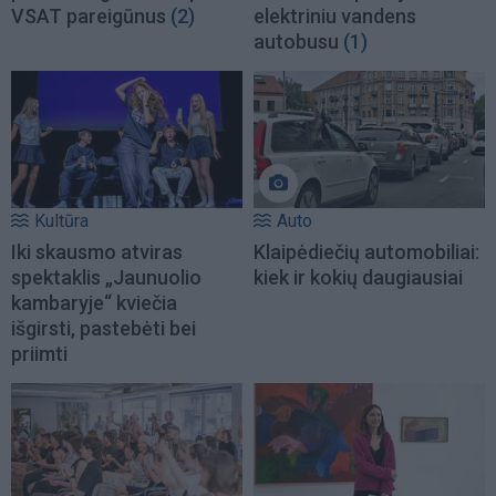
VSAT pareigūnus
(2)
elektriniu vandens
autobusu
(1)
Kultūra
Auto
Iki skausmo atviras
Klaipėdiečių automobiliai:
spektaklis „Jaunuolio
kiek ir kokių daugiausiai
kambaryje“ kviečia
išgirsti, pastebėti bei
priimti