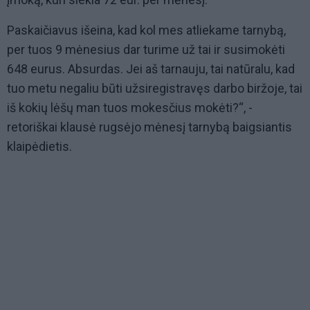
Paskaičiavus išeina, kad kol mes atliekame tarnybą,
per tuos 9 mėnesius dar turime už tai ir susimokėti
648 eurus. Absurdas. Jei aš tarnauju, tai natūralu, kad
tuo metu negaliu būti užsiregistravęs darbo biržoje, tai
iš kokių lėšų man tuos mokesčius mokėti?“, -
retoriškai klausė rugsėjo mėnesį tarnybą baigsiantis
klaipėdietis.