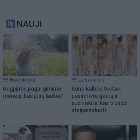
NAUJI
Horoskopai
Laisvalaikis
Rugpjūtis pagal gimimo
Kūno kalbos testas:
mėnesį: kas jūsų laukia?
pasirinkite gestą ir
sužinokite, kas trukdo
atsipalaiduoti