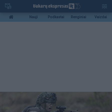
Pereiti
į
pagrindinį
Mobile
Nauji
Podkastai
Renginiai
Vaizdai
turinį
menu
bottom