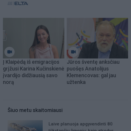
Į Klaipėdą iš emigracijos
Jūros šventę anksčiau
grįžusi Karina Kučinskienė
puošęs Anatolijus
įvardijo didžiausią savo
Klemencovas: gal jau
norą
užtenka
Šiuo metu skaitomiausi
Laive planuoja apgyvendinti 80
tūkstančių žmonių: kaip atrodys