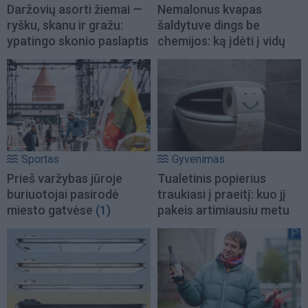
Daržovių asorti žiemai —
Nemalonus kvapas
ryšku, skanu ir gražu:
šaldytuve dings be
ypatingo skonio paslaptis
chemijos: ką įdėti į vidų
Sportas
Gyvenimas
Prieš varžybas jūroje
Tualetinis popierius
buriuotojai pasirodė
traukiasi į praeitį: kuo jį
miesto gatvėse
(1)
pakeis artimiausiu metu