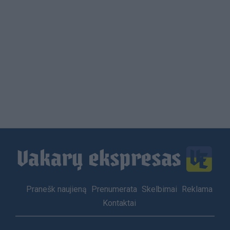
Load
More
Footer
Pranešk naujieną
Prenumerata
Skelbimai
Reklama
menu
Kontaktai