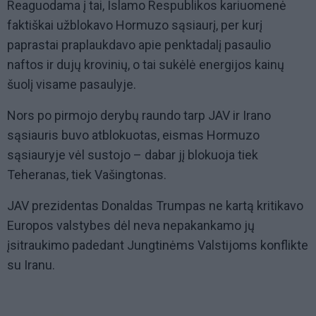
Reaguodama į tai, Islamo Respublikos kariuomenė
faktiškai užblokavo Hormuzo sąsiaurį, per kurį
paprastai praplaukdavo apie penktadalį pasaulio
naftos ir dujų krovinių, o tai sukėlė energijos kainų
šuolį visame pasaulyje.
Nors po pirmojo derybų raundo tarp JAV ir Irano
sąsiauris buvo atblokuotas, eismas Hormuzo
sąsiauryje vėl sustojo – dabar jį blokuoja tiek
Teheranas, tiek Vašingtonas.
JAV prezidentas Donaldas Trumpas ne kartą kritikavo
Europos valstybes dėl neva nepakankamo jų
įsitraukimo padedant Jungtinėms Valstijoms konflikte
su Iranu.