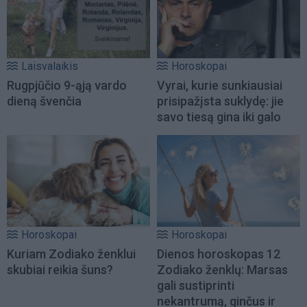
Laisvalaikis
Horoskopai
Rugpjūčio 9-ąją vardo
Vyrai, kurie sunkiausiai
dieną švenčia
prisipažįsta suklydę: jie
savo tiesą gina iki galo
Horoskopai
Horoskopai
Kuriam Zodiako ženklui
Dienos horoskopas 12
skubiai reikia šuns?
Zodiako ženklų: Marsas
gali sustiprinti
nekantrumą, ginčus ir