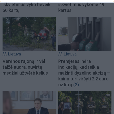
iškvietimus vyko beveik
iškvietimus vykome 49
50 kartų
kartus
Lietuva
Lietuva
Varėnos rajoną ir vėl
Premjeras: nėra
talžė audra, nuvirtę
indikacijų, kad reikia
medžiai užtvėrė kelius
mažinti dyzelino akcizą –
kaina turi viršyti 2,2 euro
už litrą
(2)