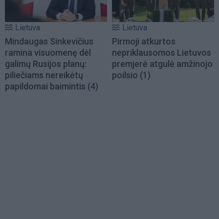
Lietuva
Lietuva
Mindaugas Sinkevičius
Pirmoji atkurtos
ramina visuomenę dėl
nepriklausomos Lietuvos
galimų Rusijos planų:
premjerė atgulė amžinojo
piliečiams nereikėtų
poilsio
(1)
papildomai baimintis
(4)