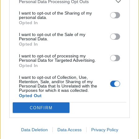
Personal Data Processing Opt Outs
I want to opt-out of the Sharing of my
personal data.
Opted In
I want to opt-out of the Sale of my
Lietuva
Lietuva
Personal Data.
Opted In
Užulėnyje – Smetoninių
Čmilytė-Nielsen
šventė: istorikai kels
neatmeta idėjos
I want to opt-out of processing my
neatsakytus prezidento
kandidatuoti į
Personal Data for Targeted Advertising.
Opted In
epochos klausimus
(2)
prezidentus
(23)
I want to opt-out of Collection, Use,
Retention, Sale, and/or Sharing of my
Personal Data that Is Unrelated with the
Purposes for which it was collected.
Opted Out
CONFIRM
Lietuva
Lietuva
Ugniagesiai dėl audros
Ugniagesiai: dėl audros
Data Deletion
Data Access
Privacy Policy
nuverstų medžių į
nuverstų medžių į