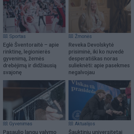
Sportas
Žmonės
Eglė Šventoraitė – apie
Reveka Devolskytė
rinktinę, legionierės
prisiminė, iki ko nuvedė
gyvenimą, žemės
desperatiškas noras
drebėjimą ir didžiausią
sulieknėti: apie pasekmes
svajonę
negalvojau
Gyvenimas
Aktualijos
Pasaulio langų valymo
Šauktinių universitetai