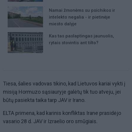
Namai žmonėms su psichikos ir
intelekto negalia - ir pietinėje
miesto dalyje
Kas tas paslaptingas jaunuolis,
rytais stovintis ant tilto?
Tiesa, šalies vadovas tikino, kad Lietuvos kariai vykti į
misiją Hormuzo sąsiauryje galėtų tik tuo atveju, jei
būtų pasiekta taika tarp JAV ir Irano.
ELTA primena, kad karinis konfliktas Irane prasidėjo
vasario 28 d. JAV ir Izraelio oro smūgiais.