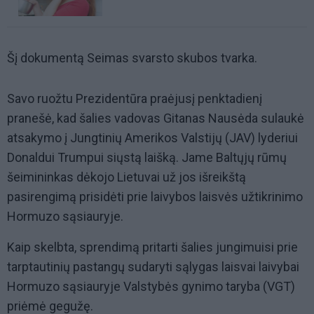
Šį dokumentą Seimas svarsto skubos tvarka.
Savo ruožtu Prezidentūra praėjusį penktadienį
pranešė, kad šalies vadovas Gitanas Nausėda sulaukė
atsakymo į Jungtinių Amerikos Valstijų (JAV) lyderiui
Donaldui Trumpui siųstą laišką. Jame Baltųjų rūmų
šeimininkas dėkojo Lietuvai už jos išreikštą
pasirengimą prisidėti prie laivybos laisvės užtikrinimo
Hormuzo sąsiauryje.
Kaip skelbta, sprendimą pritarti šalies jungimuisi prie
tarptautinių pastangų sudaryti sąlygas laisvai laivybai
Hormuzo sąsiauryje Valstybės gynimo taryba (VGT)
priėmė gegužę.