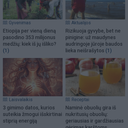
Gyvenimas
Aktualijos
Etiopija per vieną dieną
Rizikuoja gyvybe, bet ne
pasodino 353 milijonus
pinigine: už maudynes
medžių: kiek iš jų išliko?
audringoje jūroje baudos
(1)
lieka neišrašytos
(1)
Laisvalaikis
Receptai
3 gimimo datos, kurios
Naminė obuolių gira iš
suteikia žmogui išskirtinai
nukritusių obuolių:
stiprią energiją
geriausias ir gardžiausias
gėrimas karštoms