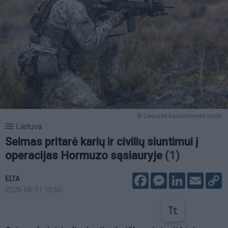
© Lietuvos kariuomenės nuotr.
Lietuva
Seimas pritarė karių ir civilių siuntimui į
operacijas Hormuzo sąsiauryje
(1)
Facebook
Messenger
LinkedIn
Email
C
ELTA
L
2026-06-11 10:50