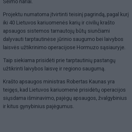
Seimo nariai.
Projektu numatoma įtvirtinti teisinį pagrindą, pagal kurį
iki 40 Lietuvos kariuomenės karių ir civilių krašto
apsaugos sistemos tarnautojų būtų siunčiami
dalyvauti tarptautinėse jūrinio saugumo bei laivybos
laisvės užtikrinimo operacijose Hormuzo sąsiauryje.
Taip siekiama prisidėti prie tarptautinių pastangų
užtikrinti laivybos laisvę ir regiono saugumą.
Krašto apsaugos ministras Robertas Kaunas yra
teigęs, kad Lietuvos kariuomenė prisidėtų operacijos
siųsdama išminavimo, pajėgų apsaugos, žvalgybinius
ir kitus gynybinius pajėgumus.