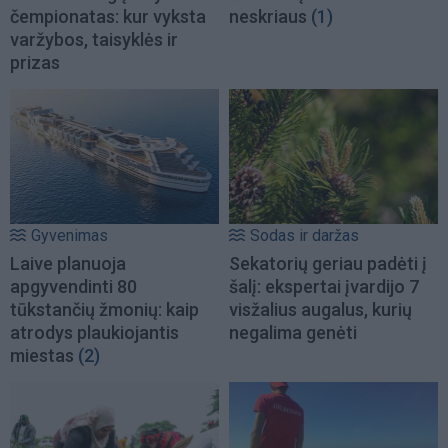
čempionatas: kur vyksta
neskriaus
(1)
varžybos, taisyklės ir
prizas
Gyvenimas
Sodas ir daržas
Laive planuoja
Sekatorių geriau padėti į
apgyvendinti 80
šalį: ekspertai įvardijo 7
tūkstančių žmonių: kaip
visžalius augalus, kurių
atrodys plaukiojantis
negalima genėti
miestas
(2)