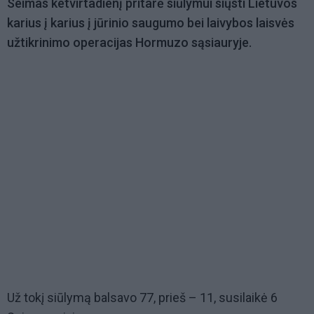
Seimas ketvirtadienį pritarė siūlymui siųsti Lietuvos
karius į karius į jūrinio saugumo bei laivybos laisvės
užtikrinimo operacijas Hormuzo sąsiauryje.
Už tokį siūlymą balsavo 77, prieš – 11, susilaikė 6